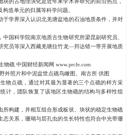
地块的古地理演化是近年来学术界研究的前沿热点，
及构造单元的归属等科学问题。
助于学界深入认识北羌塘盆地的石油地质条件，并对
，中国科学院南京地质古生物研究所梁昆副研究员、
研究员等深入西藏羌塘拉竹龙—邦达错一带开展地质
野外照片和中泥盆世点礁鸟瞰图。南古所 供图
状生物点礁，通过对其最为显著的三个点礁的样方采
析与统计，团队恢复了该地区生物礁的结构与多样性组
孔虫所构建，并相互组合形成板状、块状的稳定生物礁
生态关系，珊瑚与层孔虫的生长特性也符合中光带珊