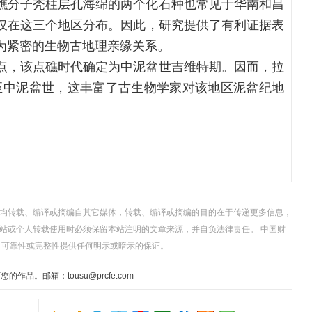
礁分子秃柱层孔海绵的两个化石种也常见于华南和昌
仅在这三个地区分布。因此，研究提供了有利证据表
为紧密的生物古地理亲缘关系。
点，该点礁时代确定为中泥盆世吉维特期。因而，拉
至中泥盆世，这丰富了古生物学家对该地区泥盆纪地
，均转载、编译或摘编自其它媒体，转载、编译或摘编的目的在于传递更多信息，
站或个人转载使用时必须保留本站注明的文章来源，并自负法律责任。 中国财
、可靠性或完整性提供任何明示或暗示的保证。
。邮箱：tousu@prcfe.com