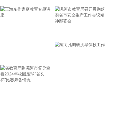
大或略有增强。
2026-08-08 10:03:14
8月7日，用友网络发布企业AI最新产品与服务矩阵，
覆盖企业AI软件（用友BIP6）、企业AI软硬一体化产
漯河市教育局召开贯彻落
品（企业AI盒子）、企业AI业务运营服务（AIBaaS）
实省市安全生产工作会议
三大板块。截至目前，BIP6已搭建数据、模型、平
台、应用四层架构，覆盖财务、人力、采购、供应
精神部署会
链、制造、研发等场景，搭载63个垂直领域智能体，
王海东作家庭教育专题讲
沉淀623项智能能力（Skill），开放超2.6万个应用与
座
服务接口。公司董事长王文京对证券时报记者表示，
AI浪潮为企业软件厂商打开广阔发展空间，公司正加
速转型，企业AI业务占比快速提升。
省教育厅到漯河市督导查
陈向凡调研抗旱保秋工作
2026-08-08 09:56:25
看2024年校园足球“省长
据中国电力报，国家能源局东北监管局日前印发《东
杯”比赛筹备情况
北区域集中式新能源发电企业集中报价工作实施方案
（试行）》，对辽宁、吉林、黑龙江三省集中式风
电、光伏发电企业的市场报价行为作出系统性规范。