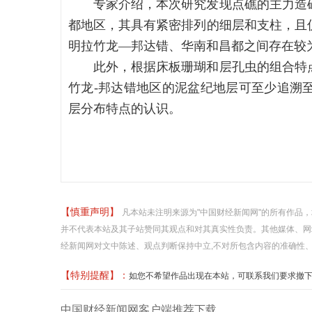
专家介绍，本次研究发现点礁的主力造
都地区，其具有紧密排列的细层和支柱，且
明拉竹龙—邦达错、华南和昌都之间存在较
此外，根据床板珊瑚和层孔虫的组合特
竹龙-邦达错地区的泥盆纪地层可至少追溯
层分布特点的认识。
【慎重声明】
凡本站未注明来源为"中国财经新闻网"的所有作品
并不代表本站及其子站赞同其观点和对其真实性负责。其他媒体、网
经新闻网对文中陈述、观点判断保持中立,不对所包含内容的准确性
【特别提醒】：
如您不希望作品出现在本站，可联系我们要求撤下您的作品
中国财经新闻网客户端推荐下载