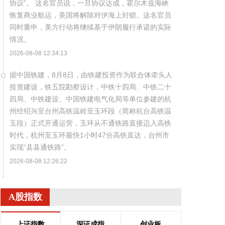
协议”。 这名官员说，一旦协议达成，霍尔木兹海峡
恢复商业航运，美国将解除对伊海上封锁。这名官员
同时重申，美方行动将继续基于伊朗履行承诺的实际
情况。
2026-08-08 12:34:13
据中国铁建，8月8日，由铁建投资作为联合体牵头人
投资建设，铁五院勘察设计，中铁十四局、中铁二十
四局、中铁建设、中国铁建电气化局等单位参建的杭
州经绍兴至台州高铁温岭至玉环段（简称杭台高铁温
玉段）正式开通运营，玉环从不通铁路直接迈入高铁
时代，杭州至玉环最快1小时47分高铁直达，台州市
实现“县县通铁路”。
2026-08-08 12:26:22
中国地震台网自动测定：8月8日11时45分，在新疆
阿克苏地区沙雅县附近（北纬39.62度，东经82.83
A股指数
度）发生4.5级左右地震。最终结果以正式速报为
准。
上证指数
深证成指
创业板