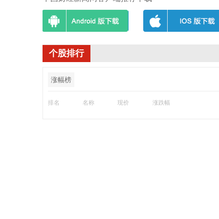
个股排行
涨幅榜
排名
名称
现价
涨跌幅