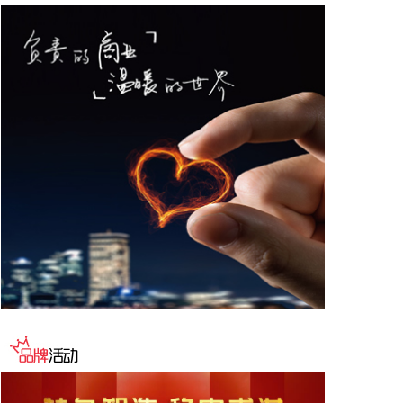
历次全会精神，贯彻落实国家、省、市关于优化营商
环境的决策部署，深圳市口岸办和深圳海关会同深圳
市优化口岸营商环境工作组各成员单位，认真研究制
定《深圳市2026年优化口岸营商环境若干措施》，推
出19条工作举措。
2026-08-08 10:56:31
据人民邮电报，8月7日，中国电信集团有限公司与内
蒙古自治区人民政府签署战略合作协议，此次战略合
作重点围绕算力基础设施建设、新一代通信网络建
设、产业数字化转型、低空经济高质量发展等领域深
化合作，加快内蒙古数字经济发展与产业数字化进
程，奋力书写中国式现代化内蒙古新篇章。
2026-08-08 10:52:22
近日，星环聚能完成新一轮（A++轮）融资，融资金
额为 8.8亿元。本轮融资由深投控资本、深担创投、
农银资本、交银投资、纪源资本、永鑫方舟、可可资
本、优势资本等机构联合投资，老股东上海科创集团