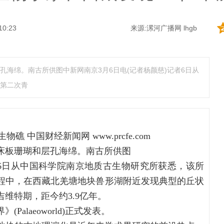
10:23
来源:漯河广播网 lhgb
海绵。南古所供图中新网南京3月6日电(记者杨颜慈)记者6日从
第二次青
床板珊瑚和层孔海绵。南古所供图
者6日从中国科学院南京地质古生物研究所获悉，该所
程中，在西藏北羌塘地块兽形湖附近发现典型的丘状
维特期，距今约3.9亿年。
alaeoworld)正式发表。