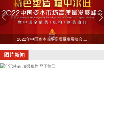
旗下知识产权基金等机构继续跟投。本轮融资资金将
与A轮、A+轮融资资金一起，共同用于上海嘉定实验
基地建设、NTST（负三角球形托卡马克）建造与运
行、CTRFR-1（星环一号）设计建造，以及聚变堆级
高温超导磁体与 AI 等离子体控制等关键技术的持续
2022年中国资本市场高质量发展峰会....
工程化推进。
2026-08-08 10:06:12
图片新闻
中国东方电气集团有限公司原党组副书记、董事宋致
远涉嫌严重违纪违法，目前正接受中央纪委国家监委
纪律审查和监察调查。
2026-08-08 10:06:11
据交通运输部，8月8日9时，交通运输部将台风防御
响应提升至二级。今年第13号台风“白海豚”（强台风
级）的中心今天（8日）9点钟位于距离浙江省温州市
偏东方向约520公里的东海南部海面上，预计将以每
小时10—15公里的速度向偏西方向移动，强度变化不
牢记使命 加强修养 严于律己