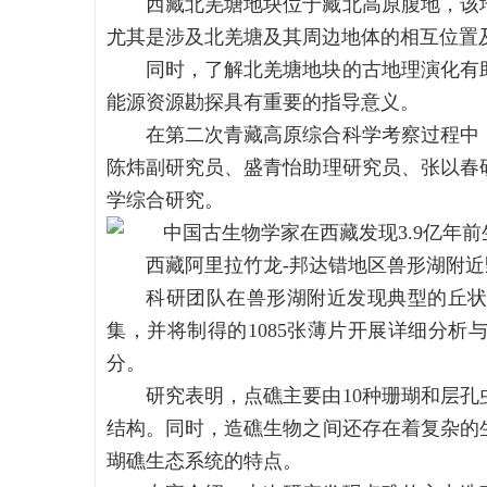
西藏北羌塘地块位于藏北高原腹地，该
尤其是涉及北羌塘及其周边地体的相互位置
同时，了解北羌塘地块的古地理演化有
能源资源勘探具有重要的指导意义。
在第二次青藏高原综合科学考察过程中
陈炜副研究员、盛青怡助理研究员、张以春
学综合研究。
西藏阿里拉竹龙-邦达错地区兽形湖附近
科研团队在兽形湖附近发现典型的丘
集，并将制得的1085张薄片开展详细分
分。
研究表明，点礁主要由10种珊瑚和层
结构。同时，造礁生物之间还存在着复杂的
瑚礁生态系统的特点。