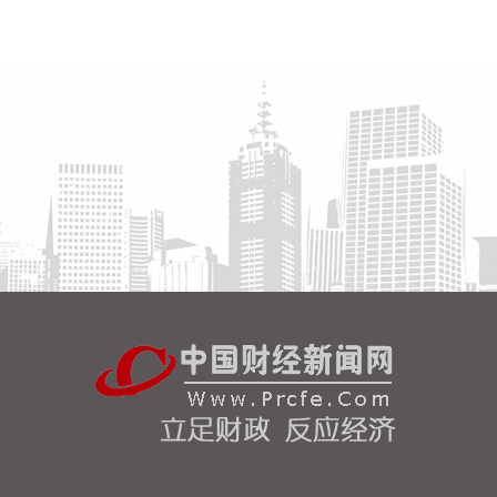
其中明确，原则上仅允许同一集团（同一母公司、同
一控股股东、同一实际控制人等）内同一省的新能源
发电企业进行集中报价，禁止跨集团、跨省集中报
价。禁止具有竞争关系的经营者达成固定或变更商品
关系的垄断协议。
2026-08-08 09:56:16
据济南日报，8月7日晚，记者从济南市商务局获悉，
自8月20日10时起，济南市2026年“马力全开·泉城
购”汽车购新补贴活动将正式启动申报。本次活动资金
补贴额度5000万元，面向在济南参加活动的车企购置
非营运乘用车新车的个人和企业（单位），不限户籍
和上牌地区，资金用完即止。补贴标准根据购车发票
金额（不含税价）分为五档。需要提醒的是，本次购
新补贴不可与2026年济南市汽车以旧换新（含报废更
新和置换更新）补贴政策叠加享受，每辆新车仅可享
受一次补贴。本次补贴覆盖的车型为7月15日（含）
之后开具《机动车销售统一发票》的新购车辆。
2026-08-08 09:34:17