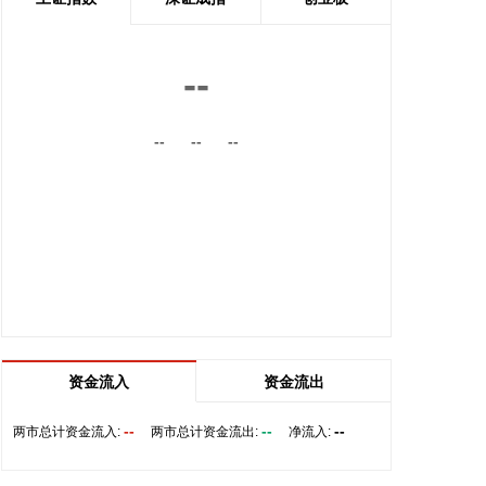
2026-08-08 11:58:15
乌克兰空军8日在社交媒体称，乌克兰首都基辅，以
--
及敖德萨州等多地有无人机来袭风险。基辅市军事管
理局称，由于无人机和弹道导弹威胁，基辅市拉响防
--
--
--
空警报。该部门还称，基辅一处燃料库起火，但未说
明具体原因。 据俄罗斯方面8日凌晨消息，俄罗斯萨
马拉州、萨拉托夫州等多地有导弹来袭风险。今天已
有十多个俄罗斯机场暂停航班起降。
2026-08-08 11:42:20
根据国融基金8月8日公告，总经理毛灵俊因个人原因
离任，总经理职位暂由张圆辉代任。根据国融基金安
排，该公司董事会选举韩光华拟任公司总经理，待韩
光华完成相关程序后履职。
资金流入
资金流出
2026-08-08 11:08:16
--
--
--
两市总计资金流入:
两市总计资金流出:
净流入:
据深视新闻，为持续营造市场化、法治化、国际化一
流口岸营商环境，深入贯彻落实党的二十大和二十届