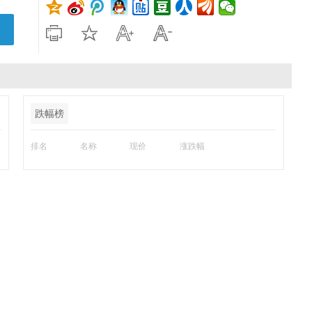
跌幅榜
排名
名称
现价
涨跌幅