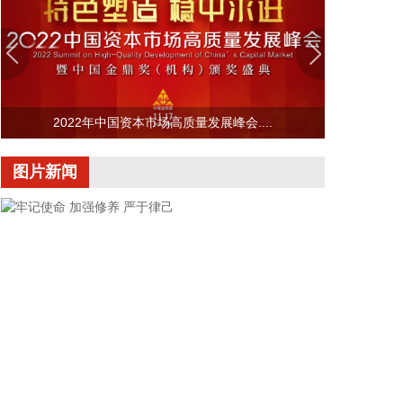
①金河生物：2025年度以简易程序向特定对象发行股
票申请获证监会同意注册批复。 ②东方锆业：向特定
对象发行股票申请获深交所受理。
2026-08-07 12:03:22
国家能源局印发《电力安全生产“十五五”行动计
2022年中国资本市场高质量发展峰会....
划》，其中提出，加强“人工智能+”安全治理，创新设
备高精度故障预测及健康管理方法，推动人工智能技
图片新闻
术嵌入智能安全工器具，研究基于人工智能大模型的
电力安全生产辅助决策技术。加大关键电力装备自主
研发，加强新型防护材料研发，设立电力装备核心部
件技术攻关专项计划，推动电力芯片、特高压组部件
等关键技术突破。推动电力建设工程安全质量管控技
术创新，研究建设电力建设工程智能化监管体系，运
用人工智能、大数据等手段加强重点电力工程非现场
监管和质量监督工作。
2026-08-07 11:36:33
今日早盘三大指数震荡上行。截至午间收盘，沪指涨
牢记使命 加强修养 严于律己