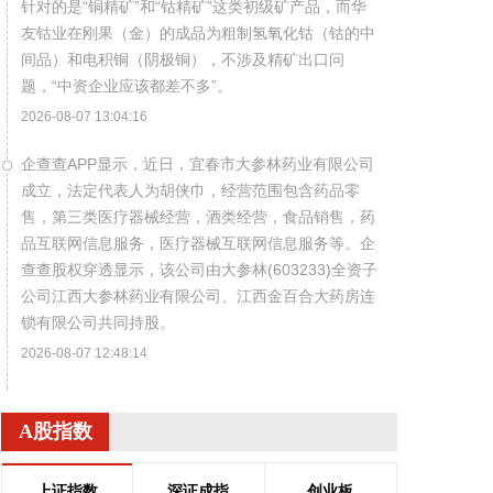
针对的是“铜精矿”和“钴精矿”这类初级矿产品，而华
友钴业在刚果（金）的成品为粗制氢氧化钴（钴的中
间品）和电积铜（阴极铜），不涉及精矿出口问
题，“中资企业应该都差不多”。
2026-08-07 13:04:16
企查查APP显示，近日，宜春市大参林药业有限公司
成立，法定代表人为胡侠巾，经营范围包含药品零
售，第三类医疗器械经营，酒类经营，食品销售，药
品互联网信息服务，医疗器械互联网信息服务等。企
查查股权穿透显示，该公司由大参林(603233)全资子
公司江西大参林药业有限公司、江西金百合大药房连
锁有限公司共同持股。
2026-08-07 12:48:14
据北京亦庄公众号，近日，北京经济技术开发区发布
《北京经济技术开发区关于支持词元驱动智能经济高
A股指数
质量发展的若干措施（试行）》（下称“词元十
条”）。词元十条明确，在芯片侧将加大推理专用芯片
上证指数
深证成指
创业板