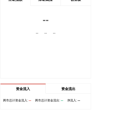
研发扶持力度，探索集成电路系统级架构创新。在模
型侧加速推理效能跃升，推动通用模型与行业专用模
型协同研发，提升端侧推理效率。在数据侧持续深化
--
监管沙盒机制创新，鼓励具身智能、自动驾驶、医疗
健康等重点领域的数据交易流通，探索以词元交易为
--
--
--
基础的数据定价模式。通过打造全要素保障体系，为
词元工厂建设提供全方位支撑。 政策提出，对推动批
量词元生产的企业，给予一定资金支持。每年还将继
续发放算力券、数据券各1亿元，对开展推理效能跃
升的企业，按照算力租赁费用的30%，给予最高2000
万元的资金支持；按照年度数据交易金额的10%，给
予采购主体最高100万元资金支持。不断降低基础设
施建设和企业运营成本，全面提升单位能效下的词元
产出效率与系统稳定性。
资金流入
资金流出
2026-08-07 12:29:22
记者获悉，8月6日，阿里巴巴视频生成大模型Wan
--
--
--
两市总计资金流入:
两市总计资金流出:
净流入:
3.0开启公测，在生成时长、万能创作、全能参考以
及真实世界还原等维度全面升级：单次可生成30秒视