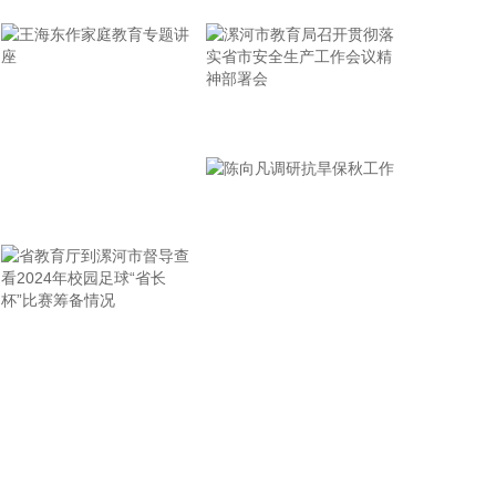
0.49%，深证成指涨1.31%，创业板指涨1.75%。盘
面上，CRO概念走强，百花医药4连板；PCB概念掀
涨停潮，景旺电子、红板科技等多股涨停；稀土永磁
概念活跃，中国稀土等涨停。另外，CPO概念、小金
属、元件、电子化学品等板块涨幅居前；数字货币概
漯河市教育局召开贯彻落
念、粮食概念、房地产、煤炭、游戏等板块跌幅居
实省市安全生产工作会议
前。全市场约3000只个股下跌，半日成交额超1.6万
精神部署会
亿元。
王海东作家庭教育专题讲
2026-08-07 11:36:14
座
国家能源局印发《电力安全生产“十五五”行动计
划》，到2030年，电力安全治理体系和治理能力现代
化建设取得明显进展，电力安全生产责任全面落实，
省教育厅到漯河市督导查
陈向凡调研抗旱保秋工作
电力安全风险分级管控和隐患排查治理双重预防机制
有效运转，重大灾害防范和应急处置能力显著增强，
看2024年校园足球“省长
电力建设施工作业风险有效管控，以科技为核心的本
杯”比赛筹备情况
质安全建设全面推进，推动实现从“要我安全”向“我要
安全”转变，电力安全生产形势持续稳定。
2026-08-07 11:32:14