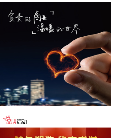
频，完整表达创作意图；在文本、图片、音频、视频
四种基础模态之外，首次支持doc、xls、ppt、pdf、
md等文档格式输入等。 据了解，Wan3.0还有智能时
长功能，可根据提示词自动推荐合适时长。
2026-08-07 12:25:28
港股午间收盘，恒生指数涨0.15%，恒生科技指数涨
0.34%。PCB概念走强，鼎泰高科、胜宏科技涨超
11%，广合科技涨超10%，建滔积层板涨近10%。大
模型股大涨，MINIMAX-W、智谱涨超17%。
2026-08-07 12:12:32
据齐心集团消息，近日，齐心集团中选长安汽车电子
商城项目。公司将依托一站式政企数字化采购服务平
台，提供成熟完善的采购全流程配套服务，助力头部
整车制造企业采购管理数智化升级。
2026-08-07 12:09:08