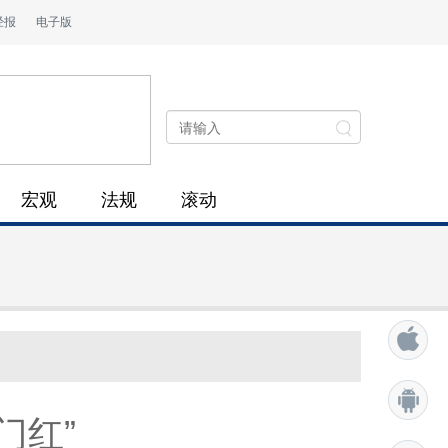
经报
电子版
宏观
法规
滚动
门红”