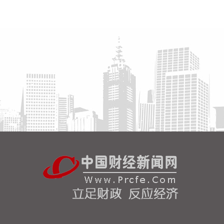
据扬子江船业7日消息，扬子江船业近日发布2026年
上半年度财务报告，公司营业收入及盈利能力均创历
史新高。得益于集团造船核心业务的强劲增长，报告
期内实现营业收入175亿元，同比增长36.2%，其中
核心造船业务占总营收比重约94%；毛利润达63亿
元，同比增长42.8%；实现净利润54亿元，同比增长
28.4%。
2026-08-07 11:05:27
企查查APP显示，近日，杭州天铁智算科技有限公司
成立，经营范围包含人工智能硬件销售；基于云平台
的业务外包服务；人工智能基础资源与技术平台；集
成电路芯片设计及服务；集成电路销售等。企查查股
权穿透显示，该公司由天铁科技(300587)等共同持
股。
2026-08-07 10:55:32
海关总署公布数据显示，中国7月出口（以美元计