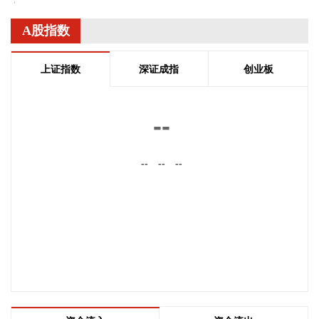
法添加乙基麦芽酚，掩盖油脂氧化变质产生的哈喇异味，伪造
芝麻油、花生油等高端油品的醇厚香气，达到以次充好、以假
A股指数
乱真，获取高额不法收益的目的。新发布的补充检验方法优化
了检测流程，适配大豆油、花生油、芝麻油等主流食用植物油
上证指数
深证成指
创业板
品类，具备检出限低、抗干扰性强、结果稳定可靠的优势，可
实现对乙基麦芽酚的精准定性与定量检测。 下一步，市场监管
部门将强化方法应用，严厉打击食用植物油非法添加、掺杂掺
--
假违法行为，倒逼生产经营者落实食品安全主体责任，守护人
民群众“舌尖上的安全”。
--
--
--
2026-08-07 10:38:16
海关总署今天公布统计数据显示，今年前7个月，我国出口机
电产品11.12万亿元，增长21.2%，占我国整体出口的63.8%，
比去年同期提升了3.8个百分点。其中：电动汽车、锂电池、风
力发电机组等绿色低碳产品分别增长71.2%，35.8%，
34.8%。3D打印机、工业机器人、船舶分别出口112亿元、
73.4亿元、2681.4亿元，分别增长1.1倍、13.2%、32.7%。
2026-08-07 10:38:13