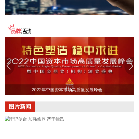
稀土永磁板块直线拉升，截至发稿，中国稀土涨停，中科磁
业、方邦股份等涨超10%，有研新材、中稀有色等跟涨。
2026-08-07 10:09:50
记者今天了解到，国际标准化组织近日发布由我国牵头修订的
热处理基础国际标准《黑色金属材料—热处理—术语》。该标
准由我国专家担任工作组召集人和项目负责人，德国、日本、
芬兰、法国、意大利等多国专家共同参与，这是我国在黑色金
属材料热处理基础领域牵头修订的首项国际标准。
2026-08-07 10:09:47
据猫眼专业版数据，电影《八仙！》上映21天，总票房突破13
亿元。
2022年中国资本市场高质量发展峰会....
2026-08-07 10:09:32
图片新闻
创新药概念持续走高，截至发稿，哈三联、百花医药等涨停，
誉衡药业、陇神戎发、立方制药等跟涨。
2026-08-07 10:02:22