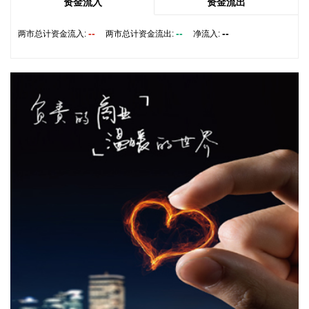
资金流入
资金流出
海关总署今天公布统计数据显示，今年前7个月，我国货物贸
易进出口总值30.13万亿元，同比增长了17.3%，延续良好的增
--
--
--
两市总计资金流入:
两市总计资金流出:
净流入:
长态势。其中，出口17.44万亿元，增长14%；进口12.69万亿
元，增长22%。
2026-08-07 10:34:36
据中电鑫龙消息，近日，中电鑫龙签订淮安涟水国际机场航站
区改扩建工程项目合同。此次合作，公司将为新建T2航站楼提
供高品质的智能型低压配电成套设备。
2026-08-07 10:26:26
8月6日，有市场消息称，刚果（金）已发布最新行政指令，决
定彻底禁止铜精矿与钴精矿的出口。 对此，8月7日，紫金矿业
方面回应记者，公司旗下科卢韦齐铜矿的产品为粗铜及电积
铜，卡莫阿-卡库拉铜矿的产品为阳极板及粗铜，不属于刚果
（金）禁止出口的产品。
2026-08-07 10:13:10