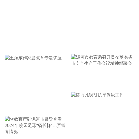
据点石资本公众号，近日，空间智能技术公司Ommo
Technologies（简称“Ommo”）宣布完成数千万美元A轮融资。
本轮融资由香港鼎珮集团（VMS Group）与知名基金联合领
投，康君资本跟投，点石资本担任长期独家财务顾问。本轮募
集资金将主要用于核心产品空间定位系统的持续技术迭代与量
产体系建设，并持续推进公司产品在具身智能、先进制造以及
医疗手术场景的合作落地。
牢记使命 加强修养 严于律己
2026-08-07 10:02:20
据中国光谷消息，8月6日下午，近百台工业巡检机器人在湖北
人形机器人创新中心交付，它们将在武汉、上海、无锡等地，
从事治安巡检工作。 这批交付的机器人由光谷企业——诚芯智
漯河市教育局召开贯彻落实省
联（武汉）科技技术有限公司自主研发生产。公司联合创始人
市安全生产工作会议精神部署
夏可说：“这是目前华中地区机器人产业领域最大规模的一次集
会
中交付，现场首批交付了30台巡1系列四足机器人。它们最大
王海东作家庭教育专题讲座
的特点是能够在接到云端任务后自主导航前往指定地点，定位
精度达毫米级。”
2026-08-07 09:54:35