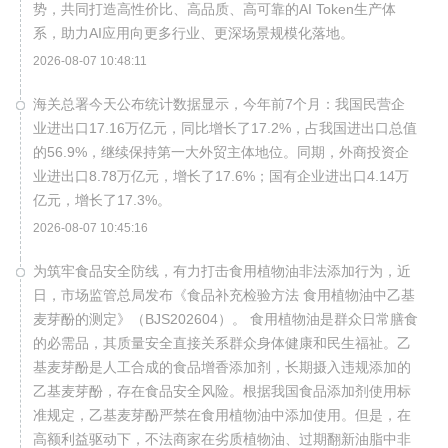
势，共同打造高性价比、高品质、高可靠的AI Token生产体
系，助力AI应用向更多行业、更深场景规模化落地。
2026-08-07 10:48:11
海关总署今天公布统计数据显示，今年前7个月：我国民营企
业进出口17.16万亿元，同比增长了17.2%，占我国进出口总值
的56.9%，继续保持第一大外贸主体地位。同期，外商投资企
业进出口8.78万亿元，增长了17.6%；国有企业进出口4.14万
亿元，增长了17.3%。
2026-08-07 10:45:16
为筑牢食品安全防线，有力打击食用植物油非法添加行为，近
日，市场监管总局发布《食品补充检验方法 食用植物油中乙基
麦芽酚的测定》（BJS202604）。 食用植物油是群众日常膳食
的必需品，其质量安全直接关系群众身体健康和民生福祉。乙
基麦芽酚是人工合成的食品增香添加剂，长期摄入违规添加的
乙基麦芽酚，存在食品安全风险。根据我国食品添加剂使用标
准规定，乙基麦芽酚严禁在食用植物油中添加使用。但是，在
高额利益驱动下，不法商家在劣质植物油、过期翻新油脂中非