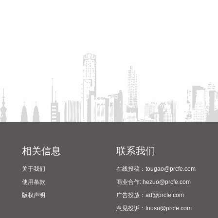
根据今年第13号台风“白海豚”的动态和发展趋势，浙江海事局
省教育厅到漯河市督导查看
陈向凡调研抗旱保秋工作
已于8月7日8时启动沿海Ⅱ级防台应急响应。 浙江海事部门提前
2024年校园足球“省长杯”比赛
开展台风路径和海上通航环境综合研判，截至8月7日8时，海
筹备情况
事部门已累计保障辖区船舶抢卸原油29.1万吨、电煤110.2万
吨、各类成品油19.6万吨，为区域经济平稳运转、群众夏季安
心用电提供了坚实有力的保障。 同时，截至8月7日8时，浙江
全省162条客渡运航线已全部停航，193个水上工程项目已全部
停工，474艘施工船舶全部进入安全避风水域。自进入Ⅳ级防
台应急响应以来，浙江海事部门已累计发布预警信息8.6万条，
点验船舶2.4万艘次，部署15艘大马力拖轮应急待命，确保快
速处置各类突发事件。
2026-08-07 09:42:37
相关信息
联系我们
CPO概念盘初拉升，截至发稿，景旺电子、依顿电子等涨停，
光迅科技、杰普特、东山精密等纷纷上涨。
关于我们
在线投稿：tougao@prcfe.com
使用条款
商业合作: hezuo@prcfe.com
2026-08-07 09:38:58
版权声明
广告投放：ad@prcfe.com
能源金属板块盘初走强，截至发稿，寒锐钴业、腾远钴业涨超
意见投诉：tousu@prcfe.com
10%，华友钴业、融捷股份、永杉锂业等跟涨。