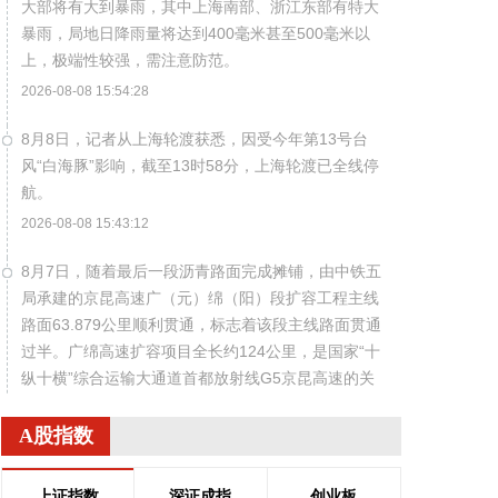
大部将有大到暴雨，其中上海南部、浙江东部有特大
暴雨，局地日降雨量将达到400毫米甚至500毫米以
上，极端性较强，需注意防范。
2026-08-08 15:54:28
8月8日，记者从上海轮渡获悉，因受今年第13号台
风“白海豚”影响，截至13时58分，上海轮渡已全线停
航。
2026-08-08 15:43:12
8月7日，随着最后一段沥青路面完成摊铺，由中铁五
局承建的京昆高速广（元）绵（阳）段扩容工程主线
路面63.879公里顺利贯通，标志着该段主线路面贯通
过半。广绵高速扩容项目全长约124公里，是国家“十
纵十横”综合运输大通道首都放射线G5京昆高速的关
键段落，也是四川省北上出川的核心通道。
A股指数
2026-08-08 15:32:28
阳光电源(300274)8月8日在互动平台表示，公司目前
上证指数
深证成指
创业板