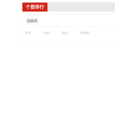
个股排行
涨幅榜
排名
名称
现价
涨跌幅