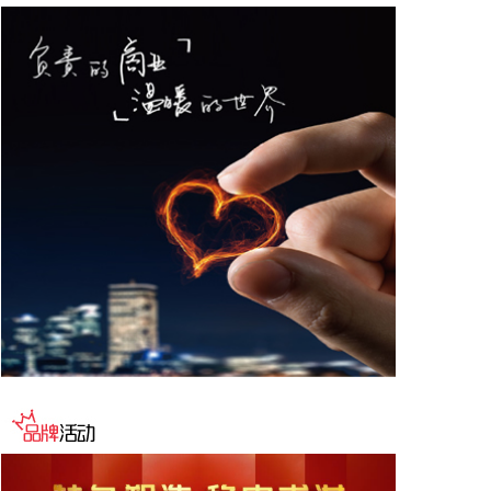
群及高原重大项目建设提供了坚实的健康保障，同时
有力提升了西藏在国际高原医学领域的科研影响力。
2026-08-08 14:14:35
据自然资源部，今年第9号台风“白海豚”（强台风级）
正逐渐向我国东南沿海靠近，受其影响，8月7日—8
日，东海出现6—9米狂浪到狂涛区，达到近海橙色警
报级别；浙江近岸海域海浪出现3—5米大浪到巨浪，
达到橙色预警级别。预计未来24小时，江苏南通至浙
江温州将出现最大160cm风暴增水，浙江近岸海域将
出现5—8米的巨浪到狂浪，海浪预警级别为红色。
根据《海洋灾害应急预案》规定，自然资源部于8月8
日将浙江的海洋灾害应急响应升级为二级，将福建和
上海的海洋灾害应急响应升级为三级。要求浙江、上
海、福建、江苏等受影响省份自然资源（海洋）主管
部门、国家海洋环境预报中心、自然资源部海洋减灾
中心、自然资源部东海局等单位组织做好应急监测、
会商研判、预报预警以及灾害调查评估等工作。受此