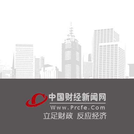
路透社7日援引一名美国官员的话报道称，伊朗与阿
曼围绕霍尔木兹海峡的谈判“有进展”，“预计很快达成
协议”。 这名官员说，一旦协议达成，霍尔木兹海峡
恢复商业航运，美国将解除对伊海上封锁。这名官员
同时重申，美方行动将继续基于伊朗履行承诺的实际
情况。
2026-08-08 12:34:13
据中国铁建，8月8日，由铁建投资作为联合体牵头人
投资建设，铁五院勘察设计，中铁十四局、中铁二十
四局、中铁建设、中国铁建电气化局等单位参建的杭
州经绍兴至台州高铁温岭至玉环段（简称杭台高铁温
玉段）正式开通运营，玉环从不通铁路直接迈入高铁
时代，杭州至玉环最快1小时47分高铁直达，台州市
实现“县县通铁路”。
2026-08-08 12:26:22
中国地震台网自动测定：8月8日11时45分，在新疆