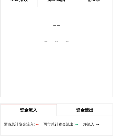
初步判断，FCC政策主要限制新产品认证，不影响已
获认证产品的销售，公司目前在美销售的光伏逆变
器、储能系统不受影响。
--
2026-08-08 15:14:28
8日，市场监管总局公布数据显示，2026年上半年新
--
--
--
产业新赛道相关企业持续增动能，人形机器人领域新
设企业11.6万户，同比增长9.5%，服务业相关经营主
体亮点突出，制造业企业转型加快，产业发展亮点纷
呈。
2026-08-08 14:56:18
据西藏日报，近日，经国家药品监督管理局严格审评
审批，由西藏自治区人民医院副院长、西藏高原医学
研究所所长格桑罗布教授担任主要研究者的乙酰唑胺
资金流入
资金流出
缓释胶囊正式获批上市，成为国内首个获批具有预防
急性高原病适应症的药品。该药品的获批上市，结束
--
--
--
两市总计资金流入:
两市总计资金流出:
净流入:
了我国无专门预防急性高原病专用药的历史，进一步
丰富了高原医学防治手段，为高原群众、广大进藏人