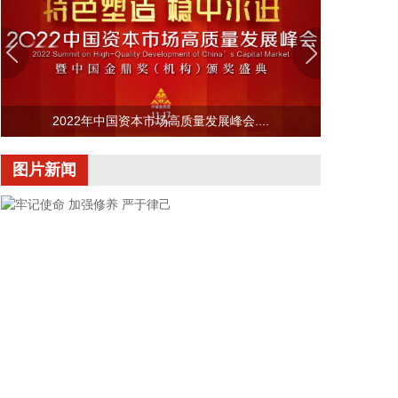
次台风过程影响，我国东海海域风大浪高，海况恶
劣，提醒海上航行作业的船只远离危险海域，沿海各
有关单位提前采取防潮避浪措施，有效防范可能带来
海水倒灌风险。
2026-08-08 14:10:15
2022年中国资本市场高质量发展峰会....
据南京发布，8月4日，“南京聚信天晟股权投资合伙
企业（有限合伙）”正式落地紫金山国际科创基金街
图片新闻
区。基金规模10.01亿元，管理人为中信聚信（北
京）资本管理有限公司，其向上穿透的实际控制人为
中信集团，管理人整体管理规模超百亿元。该基金在
2026紫金山创投大会上签约启动组建，将重点投向新
一代信息技术、高端装备、新材料、新能源、生物医
药及新消费等领域，为南京科创产业注入新的资本动
能。
2026-08-08 14:06:16
据气象部门预测和自然资源部地质灾害技术指导中心
研判，受台风“白海豚”影响，未来三天，浙江东部、
牢记使命 加强修养 严于律己