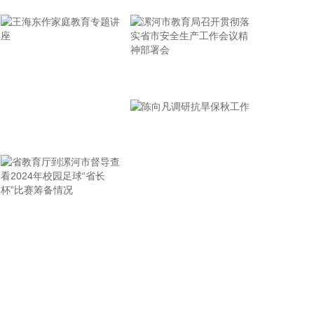
安徽西部等地局部地区发生地质灾害的风险高。自然
资源部于8月8日12时对安徽启动地质灾害防御IV级响
应，将浙江地质灾害防御响应等级由IV级提升为Ⅲ
级，派出司局级同志带队的工作组赴浙江指导地质灾
害防范应对工作。
漯河市教育局召开贯彻落
2026-08-08 13:38:17
实省市安全生产工作会议
精神部署会
中国地震台网正式测定：8月8日12时50分在美国阿
王海东作家庭教育专题讲
拉斯加州（北纬62.35度，西经152.25度）发生5.2级
地震，震源深度10千米。
座
2026-08-08 13:26:20
据湖北日报，8月7日，湖北省首家宇树科技产业学院
在长江工程职业技术学院成立。据悉，“宇树科技产业
省教育厅到漯河市督导查
陈向凡调研抗旱保秋工作
学院”由宇树科技股份有限公司与长江工程职业技术学
看2024年校园足球“省长
院共建，实行“企业专家任院长、校内教授任执行副院
杯”比赛筹备情况
长”双院长制管理架构，聚焦机器人调试、运维、技术
支持等市场紧缺岗位，精准培育紧缺人才。
2026-08-08 13:22:33