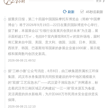
更多
刷新
45
秒后刷新
据重庆日报，第二十四届中国国际摩托车博览会（简称“中国摩
博会”）将于2026年9月19日—22日在重庆国际博览中心举行。
据了解，本届展会以“引领行业发展共创美好未来”为主题，展
示面积超17万㎡，包括8个室内展馆和8万㎡的室外场地，届时
将汇聚来自中国、美国、意大利、德国、法国、日本、英国、
西班牙、韩国、巴基斯坦等国家的参展企业逾1000家，展示规
模和展商数均创历史新高。
2026-08-08 21:49:52
据“三峡小微”公众号消息，8月8日，由三峡集团所属长江环保
集团、武汉市水务集团等共同投资建设的华中地区规模最大
的“双膜”工艺应急水厂——武汉梁子湖应急水厂并网通水，标
志着武汉市江南区域正式构建起“一江一湖”双水源互为备援、
灵活调度的供水新格局，为片区660万市民用水安全提供坚实
保障。
2026-08-08 21:12:10