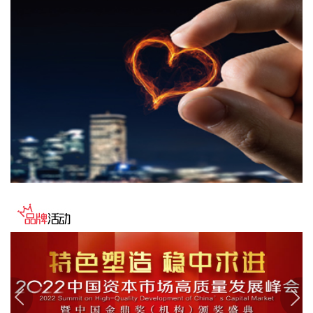
2026-08-08 17:41:26
当地时间8日凌晨，由共和党控制的美国参议院以50票赞成、
49票反对的投票结果，确认托德·布兰奇担任司法部长。 当地
时间6月8日，美国白宫表示，总统特朗普向美国参议院提交托
德·布兰奇出任司法部长的提名。特朗普4月2日宣布，帕姆·邦
迪不再担任司法部长，由副部长布兰奇代理。
2026-08-08 16:58:19
据“浦东发布”微信公众号消息，上海市文化旅游局介绍，台
风“白海豚”逼近，上海迪士尼、乐高乐园等多家景点已临时闭
园或调整运营时间。
2026-08-08 16:58:16
据群众新闻，8月5日22时，陕西移动在商洛市镇安县受汛情影
响区域启动5G异网漫游工作，向其他运营商客户提供5G网络
漫游接入服务。该技术用于应急场景，当用户所属运营商网络
中断时，无需换卡换号即可接入其他运营商5G网络，享受免费
通话与上网服务，这是我省首次将该功能用于汛期通信保障实