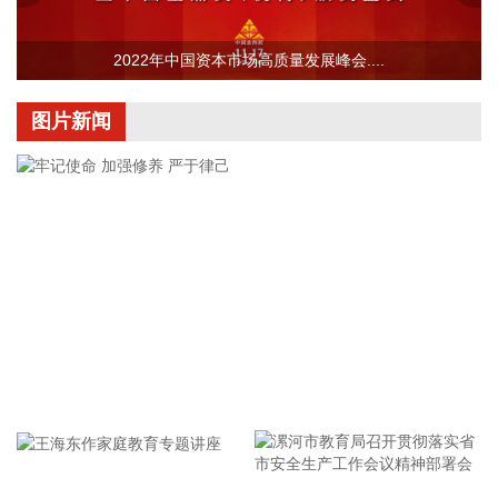
战。 本次成功开通验证了5G异网漫游跨企业协同保障能力，
以及在真实汛情下的启停流程、业务配置和监控保障等全环节
操作性，有效增强了全省通信网络容灾韧性，为守护人民群众
2022年中国资本市场高质量发展峰会....
生命财产安全和防汛救灾指挥畅通筑牢通信“生命线”。
2026-08-08 16:46:16
图片新闻
美国国会参议院8日通过一项联邦政府临时拨款法案，以避免
联邦政府在现行预算到期后“停摆”。
2026-08-08 16:35:10
据浙江日报，当前，浙江省防御13号台风“白海豚”到了最关键
的阶段。8日上午，省委、省政府召开全省防御应对13号台
风“白海豚”工作视频调度会。省委书记王浩肯定了全省前一阶
段防御应对工作成效。他强调，与台风“巴威”相比，“白海豚”可
能强度更强、持续时间更长、造成影响更大。要高度警觉、闻
牢记使命 加强修养 严于律己
令而动，把防汛防台工作作为当前的重中之重，始终坚持人民
至上、生命至上，坚持“从最坏处着眼、做到顶格防御、打足提
前量”，立足台风正面登陆、贯穿全省、长时间影响、风雨
潮“三碰头”等极端情况，坚决克服麻痹思想、侥幸心理，把所