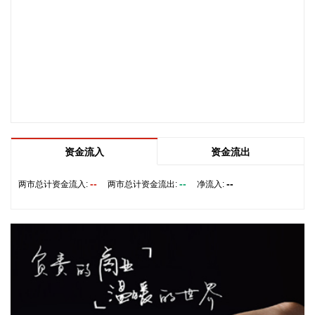
突破137亿公里，位居全国第一。
2026-08-08 19:58:16
乌克兰方面8日消息称，正在塞尔维亚访问的乌克兰总统泽连
斯基当天表示，美国已与乌克兰达成协议，将每月向乌克兰提
供“爱国者”防空系统拦截导弹。泽连斯基同时表示，仅靠这项
供应无法完全弥补乌克兰目前的拦截导弹短缺。
2026-08-08 19:22:16
资金流入
资金流出
据“星光股份”公众号消息，近日，星光股份成功中标龙星控股
总部泛光工程项目。
--
--
--
两市总计资金流入:
两市总计资金流出:
净流入:
2026-08-08 18:10:12
“金科股份”公众号消息，2026年8月，金科地产集团股份有限
公司（简称“金科股份”）与重庆通用人工智能研究院在重庆正
式签署全方位合作协议。双方将依托通用人工智能前沿技术，
落地不动产全场景智慧解决方案，合力打造重庆“人工智能+不
动产”产业标杆项目。