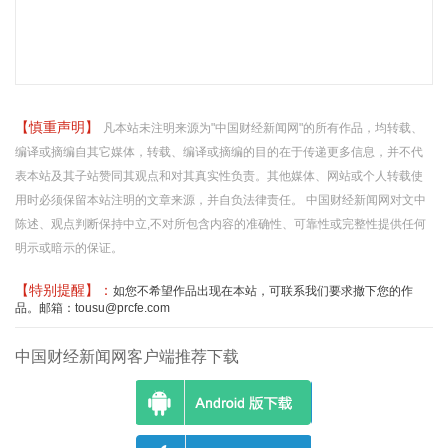
【慎重声明】
凡本站未注明来源为"中国财经新闻网"的所有作品，均转载、
编译或摘编自其它媒体，转载、编译或摘编的目的在于传递更多信息，并不代
表本站及其子站赞同其观点和对其真实性负责。其他媒体、网站或个人转载使
用时必须保留本站注明的文章来源，并自负法律责任。 中国财经新闻网对文中
陈述、观点判断保持中立,不对所包含内容的准确性、可靠性或完整性提供任何
明示或暗示的保证。
【特别提醒】：
如您不希望作品出现在本站，可联系我们要求撤下您的作
品。邮箱：tousu@prcfe.com
中国财经新闻网客户端推荐下载