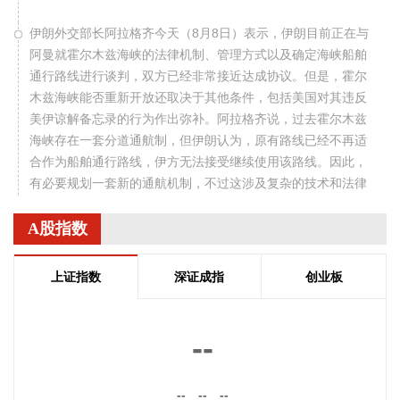
伊朗外交部长阿拉格齐今天（8月8日）表示，伊朗目前正在与
阿曼就霍尔木兹海峡的法律机制、管理方式以及确定海峡船舶
通行路线进行谈判，双方已经非常接近达成协议。但是，霍尔
木兹海峡能否重新开放还取决于其他条件，包括美国对其违反
美伊谅解备忘录的行为作出弥补。阿拉格齐说，过去霍尔木兹
海峡存在一套分道通航制，但伊朗认为，原有路线已经不再适
合作为船舶通行路线，伊方无法接受继续使用该路线。因此，
有必要规划一套新的通航机制，不过这涉及复杂的技术和法律
问题。目前双方正在讨论的是一条临时通航路线。在新的正式
通航路线最终确定之前，将首先设立一条临时航道，并以此作
A股指数
为未来正式路线的基础。在这一问题上，伊朗和阿曼两国的军
事部门已根据现有海图展开磋商。待相关谈判完成并形成最终
上证指数
深证成指
创业板
结论后，新的通航路线将得到确定。
2026-08-08 20:03:45
--
8月8日，阿维塔07L正式上市，搭载896线双光路图像级激光
雷达，也是首批搭载华为乾崑智驾ADS 5的车型。阿维塔科技
--
--
--
董事长王辉在发布会上透露，截至8月8日，华为乾崑智驾里程