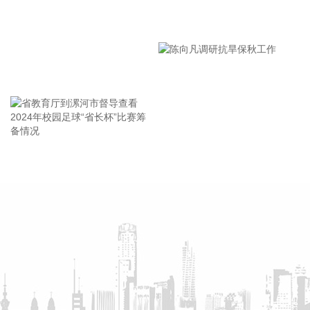
有的工作都往前预置、往前赶，确保守住“三条底线”，实现“不
漯河市教育局召开贯彻落实省
死人、少伤人、少损失”的目标，坚决打赢防御台风“白海豚”这
场大仗硬仗。
市安全生产工作会议精神部署
2026-08-08 16:31:27
会
王海东作家庭教育专题讲座
杰瑞股份(002353)8月8日在互动平台表示，公司与中核海洋的
合作正在有序推进中。
2026-08-08 16:22:12
今天13时，台风“白海豚”中心位于距离浙江省温州市东偏南方
省教育厅到漯河市督导查看
陈向凡调研抗旱保秋工作
向约465公里的洋面上，中心附近最大风力14级，45米/秒。虽
2024年校园足球“省长杯”比赛
然离浙江还有一定距离，但“白海豚”外围云系今天上午已经在
筹备情况
江苏南部、安徽东南部、浙江等地激发出对流。 明天，台风登
陆前后，华东降雨进一步增强，江苏南部、安徽东南部、上
海、浙江大部将有大到暴雨，其中上海南部、浙江东部有特大
暴雨，局地日降雨量将达到400毫米甚至500毫米以上，极端性
较强，需注意防范。
2026-08-08 15:54:28