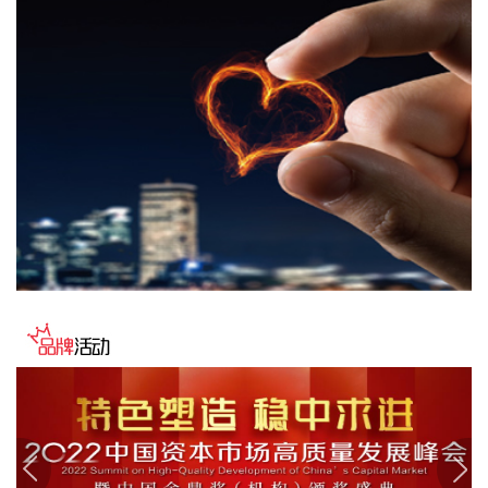
主研发设计、膜盒封装、压力变送器组装及多场景应用（如超
高温，耦合式等），全部制造工艺和供应链自主可控。后续洛
丁森除了持续聚焦流程工业和核电行业，深耕压力变送器和质
量流量计等传感产品的研发之外，还将重点推进六维力传感器
等新产品、新应用落地，持续拓展业务边界，完善多场景国产
工业传感布局。
2026-08-09 11:58:12
记者从国家发展改革委了解到，今年以来，我国算力底座进一
步夯实，首个全国产10万卡人工智能超集群日前正式投用。标
志着我国算力基础设施建设迈入10万卡级部署新阶段。全国多
个算力节点迎来新一轮算力扩容。在国家超算互联网郑州核心
节点，首个全国产10万卡人工智能超集群投入运行。工作人员
告诉记者，这里的特别之处在于，科学计算加智能计算的融合
算力，为未来可能出现的新型计算需求做了前瞻布局。
2026-08-09 11:32:37
国家统计局城市司首席统计师董莉娟解读2026年7月份CPI和
PPI数据。7月份，受国际输入性因素影响，居民消费价格指数