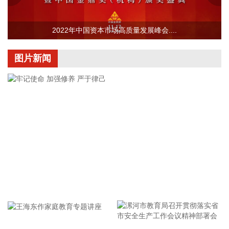
（CPI）环比下降0.1%，同比上涨0.5%，扣除食品和能源价格
的核心CPI环比上涨0.3%，同比上涨0.9%，CPI总体保持温和
上涨。国内部分行业需求增加，但受输入性和季节性等因素影
2022年中国资本市场高质量发展峰会....
响，工业生产者出厂价格指数（PPI）环比下降0.7%，同比上
涨3.5%，涨幅比上月回落0.6个百分点。 从环比看，全国PPI
图片新闻
下降0.7%，降幅比上月扩大0.4个百分点。7月PPI环比运行的
主要特点：一是输入性因素影响国内相关行业价格下行。石油
开采、精炼石油产品制造、有机化学原料制造价格分别下降
11.8%、8.4%和4.2%；有色金属矿采选业、有色金属冶炼和压
延加工业价格分别下降2.1%和1.7%，5个行业合计影响PPI环
比下降约0.65个百分点。二是季节性因素影响部分行业价格下
降。7月份高温、雨水及台风天气较多，建筑项目施工进度放
缓，黑色金属冶炼和压延加工业、非金属矿物制品业价格分别
下降0.8%和0.5%；水力发电、风力发电增加，价格分别下降
10.3%和3.9%，4个行业合计影响PPI环比下降约0.11个百分
牢记使命 加强修养 严于律己
点。三是产业转型升级和消费提质扩容带动部分行业需求增
加、价格上涨。新动能成长壮大，人工智能、高端装备、新材
料等领域蓬勃发展，智能无人飞行器制造、碳素新材料、船舶
及相关装置制造价格分别上涨2.5%、0.4%和0.3%。品质类消