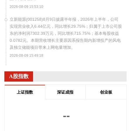
2026-08-09 15:53:10
立新能源(001258)8月9日披露半年报，2026年上半年，公司
实现营业收入6.44亿元，同比增长29.75%；归属于上市公司股
东的净利润7302.39万元，同比增长715.75%；基本每股收益
0.0782元。本期营收增长主要原因系报告期内新增投产的风电
及独立储能项目带来上网电量增加。
2026-08-09 15:49:18
银河微电(688689)8月9日披露半年报，2026年上半年，公司
实现营业收入6.11亿元，同比增长28.28%；归属于上市公司股
A股指数
东的净利润4825.85万元，同比增长77.28%；基本每股收益
0.38元。报告期内公司围绕汽车电子、家用电器、光储、工控
上证指数
深证成指
创业板
等重点行业，持续加大大客户开发力度，成功导入科世达、西
门子、依必安派特、先锋车载音响、尼得科、万邦等优质客
户，进入吉利、沃尔沃亚太等主机厂功率MOS白名单，进一步
--
巩固了在优势领域的市场地位。
2026-08-09 15:46:15
--
--
--