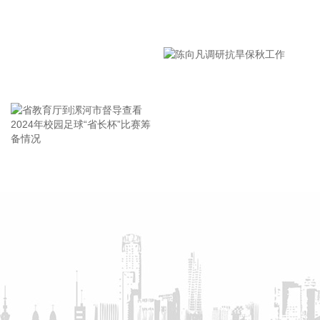
费较快增长，智能家庭消费设备、护肤用化妆品制造价格分别
漯河市教育局召开贯彻落实省
上涨3.4%和0.7%。 从同比看，全国PPI上涨3.5%，涨幅比上
月回落0.6个百分点。分行业看，价格上涨的主要行业中，石油
市安全生产工作会议精神部署
和天然气开采业、石油煤炭及其他燃料加工业、化学原料和化
会
学制品制造业分别上涨3.2%、8.2%和9.1%，有色金属矿采选
王海东作家庭教育专题讲座
业、有色金属冶炼和压延加工业分别上涨22.6%和20.2%，黑
色金属冶炼和压延加工业上涨2.7%，涨幅比上月均回落，6个
行业合计影响PPI同比上涨约2.55个百分点；煤炭开采和洗选
业上涨27.1%，电气机械和器材制造业上涨5.7%，计算机通信
和其他电子设备制造业上涨4.4%，涨幅比上月均扩大，3个行
省教育厅到漯河市督导查看
陈向凡调研抗旱保秋工作
业合计影响PPI同比上涨约1.53个百分点。上述9个行业对PPI
2024年校园足球“省长杯”比赛
的上拉影响较上月减少0.56个百分点。价格下拉影响最大的5
筹备情况
个行业为：电力热力生产和供应业、汽车制造业、非金属矿物
制品业、医药制造业、酒饮料和精制茶制造业，降幅在2.3%—
5.7%之间，合计影响PPI同比下降约0.76个百分点，较上月减
少0.05个百分点。
2026-08-09 09:42:19