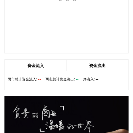
济川药业(600566)8月9日公告，全资子公司济川药业集团有限
公司收到国家药品监督管理局核准签发的小儿通便颗粒《药品
注册证书》和美沙拉秦缓释颗粒《药品注册证书》。
2026-08-09 15:42:20
汤臣倍健在投资者业绩电话会表示，受益于消费者对增强免疫
和运动营养的需求提升，蛋白粉品类需求持续增长，公司持续
看好蛋白粉赛道的发展。
2026-08-09 15:34:11
资金流入
资金流出
据灯塔专业版实时数据，截至8月9日12时4分，电影《八
--
--
--
两市总计资金流入:
两市总计资金流出:
净流入:
仙！》票房突破14亿元。
2026-08-09 12:34:30
维宏股份(300508)在互动平台表示，上海洛丁森工业自动化设
备有限公司并非公司直接投资，系公司参与的并购基金嘉兴宏
溥智造所投项目，嘉兴宏溥持有其16.3462%股权。洛丁森具
备单晶硅压力变送器全产业链能力和布局，包括MEMS芯片自