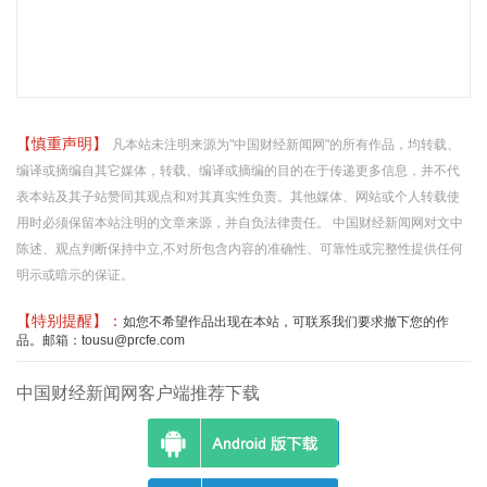
【慎重声明】
凡本站未注明来源为"中国财经新闻网"的所有作品，均转载、
编译或摘编自其它媒体，转载、编译或摘编的目的在于传递更多信息，并不代
表本站及其子站赞同其观点和对其真实性负责。其他媒体、网站或个人转载使
用时必须保留本站注明的文章来源，并自负法律责任。 中国财经新闻网对文中
陈述、观点判断保持中立,不对所包含内容的准确性、可靠性或完整性提供任何
明示或暗示的保证。
【特别提醒】：
如您不希望作品出现在本站，可联系我们要求撤下您的作
品。邮箱：tousu@prcfe.com
中国财经新闻网客户端推荐下载