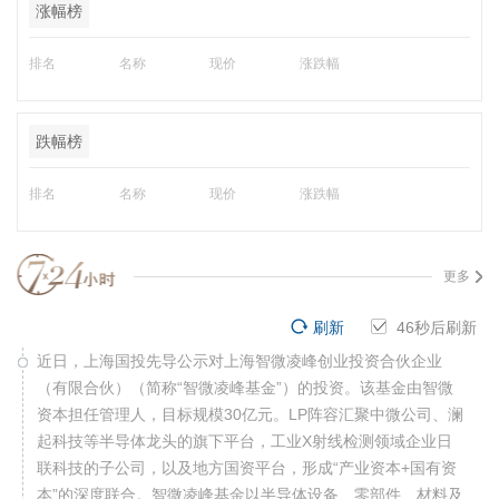
涨幅榜
排名
名称
现价
涨跌幅
跌幅榜
排名
名称
现价
涨跌幅
更多
刷新
45
秒后刷新
近日，上海国投先导公示对上海智微凌峰创业投资合伙企业
（有限合伙）（简称“智微凌峰基金”）的投资。该基金由智微
资本担任管理人，目标规模30亿元。LP阵容汇聚中微公司、澜
起科技等半导体龙头的旗下平台，工业X射线检测领域企业日
联科技的子公司，以及地方国资平台，形成“产业资本+国有资
本”的深度联合。智微凌峰基金以半导体设备、零部件、材料及