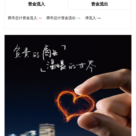
在减值迹象的资产进行减值测试，并根据减值测试结果计提相
资金流入
资金流出
应的资产减值准备，不存在“计提资金被过度考虑”“多余资金是
否会在未来重新计入利润空间”的情况。
--
--
--
两市总计资金流入:
两市总计资金流出:
净流入:
2026-08-08 08:18:26
国家发展改革委国家信息中心最新发布的先行指标显示，7
月，我国线下消费持续升温，带动商品消费和服务消费协同向
好。7月消费支付金额同比增长2.2%，增速较上月加快0.8个百
分点。中小商户的经营活力稳步增强，反映中小商户经营状况
的实体商业活力指数较上月提高3.1%。实体商户经营健康指
数、线下消费者活力指数环比均有增长。
2026-08-08 07:56:44
据大众新闻客户端，8月7日下午，山东省委书记林武在济南会
见了国家电投集团董事长、党组书记刘明胜一行。林武、刘明
胜分别介绍了山东省、国家电投集团发展情况，围绕加快核能
产业发展、探索核电直连算力发展路径、优化海上风电布局、
推进新能源装备产业发展等交换了意见，表示将在良好合作的
基础上，持续深化务实合作，加快重大项目谋划建设，推动更