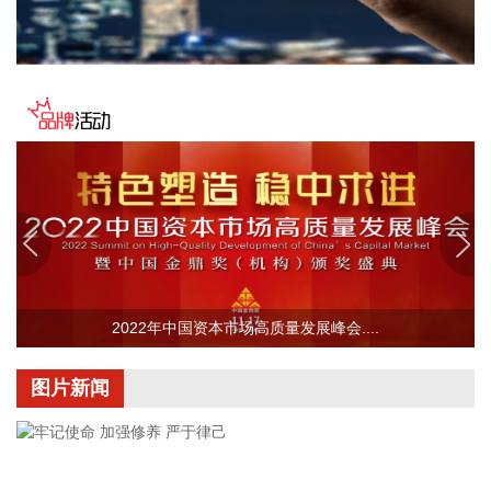
多优质资源在山东聚集，促进双方合作向更广空间、更深层次
迈进。会见后，山东省人民政府与国家电投集团签署战略合作
协议。根据协议，双方将聚焦胶东半岛核能开发、海陆风光基
地建设、能源科技创新等加大合作力度，加快推动山东能源绿
色低碳转型，助力经济社会高质量发展。
2026-08-08 07:53:13
据宁波发布，根据《宁波市防汛防台抗旱应急预案》，经会商
研判，市防指决定于8月8日8时将防台风应急响应提升至Ⅱ级。
请各地各部门进一步做好监测预警预报、风险研判和管控、人
员避险转移等各项工作，切实保障人民群众生命财产安全。
2026-08-08 07:49:28
2022年中国资本市场高质量发展峰会....
本周（8月3日—8月7日）A股共有63家上市公司接待机构调
研。从赚钱效应来看，超八成机构调研公司本周实现正收益，
图片新闻
其中盛达资源实现3日2板、红板科技4日2板。从热门调研标的
来看，国瓷材料、仕佳光子2家公司周内接受百家以上机构调
研，泽璟制药-U接受97家机构调研，飞龙股份、九洲药业分别
接受86家、77家机构调研，百济神州、华源控股接待超50家机