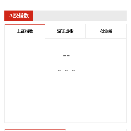
黎巴嫩总统府7日发表声明说，黎巴嫩和以色列日前在意大利
首都罗马举行的谈判在边界问题和被扣押人员获释方面取得进
A股指数
展。 声明援引黎总统奥恩在内阁会议上的讲话称，本轮谈判围
绕停火、边界问题、被扣押人员获释以及“试点区域”撤军相关
上证指数
深证成指
创业板
问题等议题展开。双方在边界问题和被扣押人员获释方面的讨
论取得“积极进展”，相关措施有望近期出台。相关方将着手解
决停火、“试点区域”问题等剩余议题。
--
2026-08-08 08:44:13
--
--
--
8月8日，记者从京东健康获悉，2026年上半年，京东健康累计
首发65款新药，覆盖肿瘤、皮肤、慢病等领域。截至目前，京
东健康用户中三线及以下城市占比超65%，在全国布局近10万
个乡镇及村级服务站点，县域当日达或次日达覆盖率达
87.1%。
2026-08-08 08:44:12
神火股份8月7日在业绩说明会上表示，公司对煤炭部分产品不
存在“计提资金”的情况。公司按照企业会计准则的要求，对存