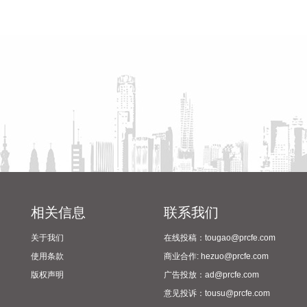
实现营业收入673.09亿元，同比增长20.28%（调整后）；归
省教育厅到漯河市督导查看
陈向凡调研抗旱保秋工作
属于上市公司股东的净利润59.02亿元，同比增长2500.73%
2024年校园足球“省长杯”比赛
（调整后）；基本每股收益1.75元。公司拟每10股派发现金红
筹备情况
利9元(含税)。报告期内，PTA及下游聚酯产业链条稳步复苏，
产品下游需求稳步增长，且在碳达峰和碳中和政策的影响下，
PTA及聚酯行业未来新增产能几乎为零，有望带动今后几年产
业链景气度显著回升，公司作为PTA及聚酯长丝、聚酯瓶片领
先企业，产品单吨利润实现了大幅改善并全面盈利。
2026-08-10 21:04:23
老百姓(603883)8月10日公告，公司拟以4000万元—8000万元
回购股份，用于员工持股计划，如在股份回购完成之后36个月
内未能实施上述用途，或所回购的股份未全部用于上述用途，
相关信息
联系我们
未使用的部分将履行相关程序予以注销。回购价格不超过
18.08元/股。
关于我们
在线投稿：tougao@prcfe.com
使用条款
商业合作: hezuo@prcfe.com
2026-08-10 20:57:20
版权声明
广告投放：ad@prcfe.com
8月10日，成都海关官微消息，今年前7个月，四川货物贸易进
意见投诉：tousu@prcfe.com
出口总值6260.6亿元，规模创历史同期新高，列全国第九、西