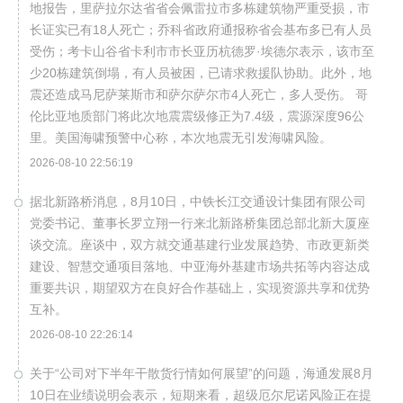
地报告，里萨拉尔达省省会佩雷拉市多栋建筑物严重受损，市
长证实已有18人死亡；乔科省政府通报称省会基布多已有人员
受伤；考卡山谷省卡利市市长亚历杭德罗·埃德尔表示，该市至
少20栋建筑倒塌，有人员被困，已请求救援队协助。此外，地
震还造成马尼萨莱斯市和萨尔萨尔市4人死亡，多人受伤。 哥
伦比亚地质部门将此次地震震级修正为7.4级，震源深度96公
里。美国海啸预警中心称，本次地震无引发海啸风险。
2026-08-10 22:56:19
据北新路桥消息，8月10日，中铁长江交通设计集团有限公司
党委书记、董事长罗立翔一行来北新路桥集团总部北新大厦座
谈交流。座谈中，双方就交通基建行业发展趋势、市政更新类
建设、智慧交通项目落地、中亚海外基建市场共拓等内容达成
重要共识，期望双方在良好合作基础上，实现资源共享和优势
互补。
2026-08-10 22:26:14
关于“公司对下半年干散货行情如何展望”的问题，海通发展8月
10日在业绩说明会表示，短期来看，超级厄尔尼诺风险正在提