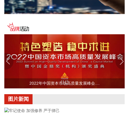
体、TCXO振荡器和OSC振荡器。公司基于原材料价格上涨等
原因对产品价格进行了相应调整。公司会时刻关注行业状态、
市场需求、原材料价格等情况，综合确定产品售价。
2026-08-10 21:54:25
WTI原油期货突破80美元/桶，日内涨2.34%。
2026-08-10 21:46:24
为深入贯彻落实党中央关于开展深化扫黑除恶专项斗争的决策
部署和全国扫黑除恶专项斗争视频会议要求，近日，公安部指
挥全国公安机关同步开展深化扫黑除恶专项斗争第一轮集中收
网行动，成功打掉各类犯罪团伙1000余个，抓获犯罪嫌疑人
8200余名，破获各类刑事案件5400余起。
2022年中国资本市场高质量发展峰会....
2026-08-10 21:39:40
图片新闻
美股三大指数集体低开，标普500指数跌0.07%，道指跌
0.09%，纳指跌0.08%。英特尔跌超3%，苹果跌超2%。
2026-08-10 21:34:36