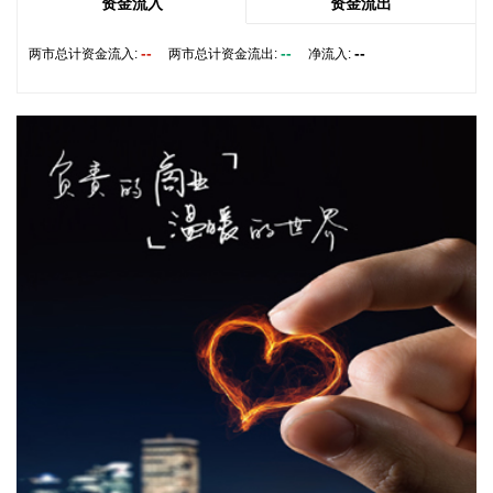
2026-08-10 22:10:58
资金流入
资金流出
鑫宏业8月10日在互动平台表示，公司机器人电缆产品目前尚
--
--
--
两市总计资金流入:
两市总计资金流出:
净流入:
未与宇树机器人开展供货合作。相关业务情况请以公司公告为
准。
2026-08-10 22:06:16
凯龙高科8月10日在终止发行股份及支付现金购买资产并募集
配套资金暨关联交易事项投资者说明会上表示，本次收购终止
后，公司将按照既定的具身智能业务发展规划继续推进。目前
公司具身智能板块已获得部分在手订单。公司后续将依据战略
发展规划，合理统筹并持续推进研发投入，保障研发工作有序
开展。 凯龙高科此前公告，公司终止以发行股份及支付现金的
方式购买深圳市金旺达机电有限公司70%股权并募集配套资金
事项。
2026-08-10 21:58:39
就投资者“公司最近产品大幅涨价是否属实？”的提问，ST惠伦
在互动平台回复称，公司主要产品为SMD谐振器、TSX热敏晶