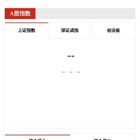
升，一方面提振夏季煤炭需求，另一方面将对巴拿马运河通行
产生影响。今年以来，中东局势推高油气价格，美国油气出口
A股指数
增加导致大量油轮走巴拿马运河，而巴拿马运河日通行量有
限，目前已出现拥堵，散货船无法承担插队费只能绕行；另
上证指数
深证成指
创业板
外，厄尔尼诺会导致巴拿马运河水位降低，整体通行效率下
降，预计2026年9月北美粮季、美国大豆出口启动后，拥堵情
况会进一步加剧。展望四季度，西非雨季届时将结束，发运量
--
将迎来大幅恢复。
2026-08-10 22:22:52
--
--
--
8月10日下午，自然资源部召开台风“白海豚”影响省份地质灾害
防范应对工作调度视频会，会商研判风险趋势，再次部署重点
省份加强防范应对灾害工作。 会议指出，台风“白海豚”具有超
长周期、超大环流、水汽充沛、移动缓慢、内陆持久致灾等特
点，衍生的次生灾害风险远超普通台风。其中，要高度重视内
陆持续性暴雨可能引发的地质灾害，特别是浙江、安徽、湖
北、河南、河北、北京、天津、山东、辽宁等省（市）将成为
未来一段时间地质灾害防御的主战场。