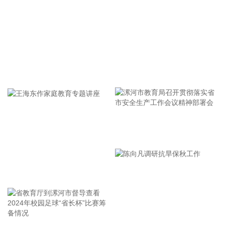
中国地震台网正式测定：8月10日20时34分在哥伦比亚（北纬
4.85度，西经76.15度）发生7.5级地震，震源深度80千米。
2026-08-10 21:10:15
恒逸石化(000703)8月10日公告，拟由海宁恒逸新材料有限公
司作为投资主体投资建设海宁年产30万吨废旧纺织品循环利用
项目，项目预计总投资6.87亿元，项目建成后将形成30万吨/年
牢记使命 加强修养 严于律己
绿色循环新材料及10万吨/年葡萄糖（废纺纤维素为原料）产
能。 恒逸石化同日公告，公司通过应用自主研发PA6熔体直纺
技术，拟在广西恒逸新材料有限公司及杭州逸之锦新材料有限
公司合计投资建设年产40万吨PA6熔体直纺项目，项目预计总
投资48.7亿元。
漯河市教育局召开贯彻落实省
市安全生产工作会议精神部署
2026-08-10 21:10:13
会
国内期货夜盘开盘，主力合约多数上涨。低硫燃料油、燃油、
王海东作家庭教育专题讲座
原油、LPG涨超1%；玻璃、菜粕小幅下跌。
2026-08-10 21:07:19
恒逸石化(000703)8月10日披露半年报，2026年上半年，公司