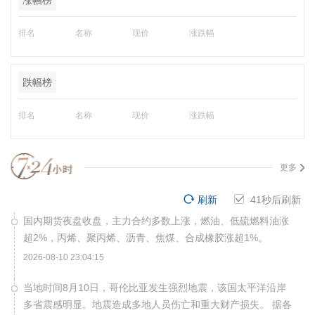
涨幅榜
排名
名称
现价
涨跌幅
跌幅榜
排名
名称
现价
涨跌幅
更多
刷新
40
秒后刷新
国内期货夜盘收盘，主力合约多数上涨，燃油、低硫燃料油涨
超2%，丙烯、聚丙烯、沥青、焦煤、合成橡胶涨超1%。
2026-08-10 23:04:15
当地时间8月10日，哥伦比亚发生强烈地震，该国太平洋沿岸
多省震感明显。地震造成多地人员伤亡和重大财产损失。 据各