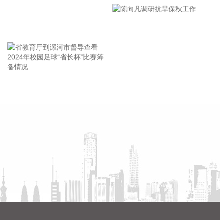
到+100%。公司新开设的线下具身智能开发课程目前尚未正式
市安全生产工作会议精神部署
开班，尚未形成收入和利润，未来市场需求具有高度的不确定
会
性。公司不开展机器人产品的批量研发及生产业务。公司与相
王海东作家庭教育专题讲座
关机器人厂商的合作仅限于培训相关业务，未签订任何涉及股
权投资、产品收入分成的合作协议。
2026-08-05 21:52:12
英伟达涨超4%，报221美元/股，总市值约5.33万亿美元。
省教育厅到漯河市督导查看
陈向凡调研抗旱保秋工作
2026-08-05 21:49:10
2024年校园足球“省长杯”比赛
筹备情况
唯特偶(301319)8月5日披露半年报，2026年上半年，公司实
现营业收入9.34亿元，同比增长40.62%；归属于上市公司股东
的净利润5208.45万元，同比增长23.47%；基本每股收益
0.2886元。报告期内，营业收入业绩变动主要原因是金属原材
料价格上升及报价模式调整。
2026-08-05 21:45:27
美股三大指数小幅高开，标普500指数涨0.65%，道指涨
0.7%，纳指涨0.42%。SpaceX跌超10%，AMD跌7%。