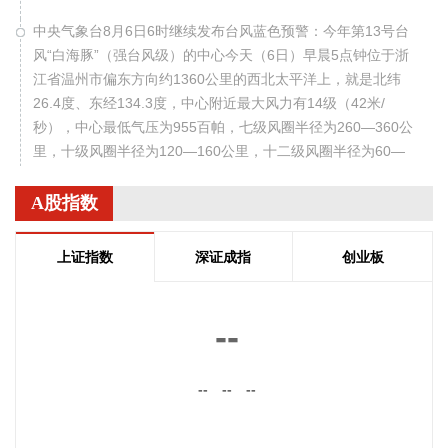
中央气象台8月6日6时继续发布台风蓝色预警：今年第13号台
风“白海豚”（强台风级）的中心今天（6日）早晨5点钟位于浙
江省温州市偏东方向约1360公里的西北太平洋上，就是北纬
26.4度、东经134.3度，中心附近最大风力有14级（42米/
秒），中心最低气压为955百帕，七级风圈半径为260—360公
里，十级风圈半径为120—160公里，十二级风圈半径为60—
80公里。 预计，“白海豚”将以每小时15-20公里的速度向偏西
方向移动，强度变化不大或略有增强，7日白天穿过琉球群岛
A股指数
后移入东海，并逐渐向华东沿海靠近。 此外，今年第14号台
风“鲸鱼”（热带风暴级）的中心今天凌晨4点钟前后在菲律宾吕
上证指数
深证成指
创业板
宋岛西部沿海登陆，登陆时中心附近最大风力有8级（18米/
秒），中心最低气压998百帕。今天早晨5点钟其中心位于菲律
宾吕宋岛上，就是北纬17.8度、东经120.6度，最大风力有8级
--
（18米/秒），中心最低气压为998百帕。 预计，“鲸鱼”将以每
小时10—15公里的速度向东偏南方向移动，强度逐渐减弱。
--
--
--
2026-08-06 06:56:10
美股三大指数收盘涨跌不一，道指涨0.49%，标普500指数跌