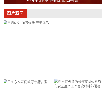
2022年中国资本市场高质量发展峰会....
2026-08-05 22:24:23
现货黄金突破4230美元/盎司，日内涨3.75%。
图片新闻
2026-08-05 22:17:15
现货黄金站上4220美元/盎司，日内涨3.39%。
2026-08-05 22:10:14
据武汉经开区消息，8月5日，武汉经开区与西上海旗下控股子
公司武汉元丰汽车零部件有限公司签约。西上海再次追投武汉
经开区，建设武汉元丰汽车零部件研发生产基地，进一步增强
经开区在智能底盘执行部件领域的供给能力。该项目总投资约
1.56亿元，将重点布局电子驻车液压盘式制动器（EPB）等线
控制动产品，新增自动化工艺设备、研发测试中心及相关配套
牢记使命 加强修养 严于律己
设施。
2026-08-05 21:59:11
8连板传智教育(003032)8月5日发布股票交易严重异常波动公
告，公司股票连续10个交易日内日收盘价格涨幅偏离值累计达
漯河市教育局召开贯彻落实省