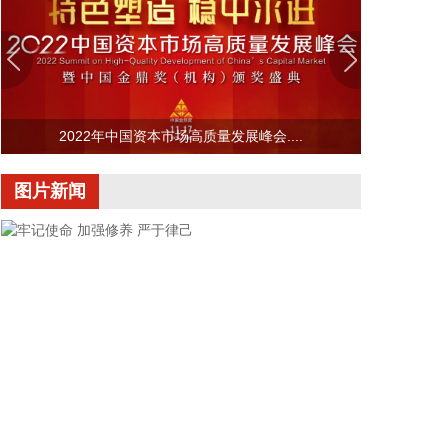
8.71%；归属于上市公司股东的净利润3.9亿元，同比
增长43.9%；基本每股收益0.25元。 报告期内，业绩
变动主要原因是确认对宁波东鹏合立股权投资合伙企
业(有限合伙)的投资收益1.25亿元，以及收购北京松
田程科技有限公司股权产生的利得2688.06万元等非
2022年中国资本市场高质量发展峰会....
经常性损益。
2026-08-06 20:18:29
图片新闻
深城交(301091)8月6日披露半年报，2026年上半
年，公司实现营业总收入6.21亿元，同比增长
49.65%；实现归属于上市公司股东的净利润为
3854.45万元，上年同期亏损939.93万元，同比扭亏
为盈；基本每股收益0.07元。报告期内，业绩变动主
要原因是大数据软件及智慧交通项目确认收入增加。
2026-08-06 20:18:12
据鑫宏业消息，近日，鑫宏业与强视（无锡）科技有
限公司达成战略合作，双方共同出资设立强宏（无
牢记使命 加强修养 严于律己