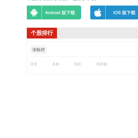
个股排行
涨幅榜
排名
名称
现价
涨跌幅