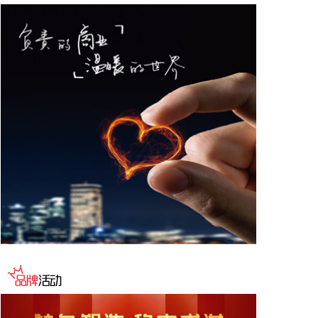
为不超过9000万元，贷款期限3年，贷款专项用于回
购公司股票。
2026-08-06 20:22:28
据“湖北发布”，8月6日，湖北省委书记关志鸥在武汉
会见深圳华强集团有限公司董事长李曙成一行。关志
鸥对李曙成一行表示欢迎，感谢华强集团长期以来对
湖北发展的大力支持。他说，希望华强集团继续支持
湖北、深耕湖北，充分发挥品牌、技术、经验等优
势，围绕荆楚大地深厚的文化底蕴、丰富的红色资
源，加强项目谋划和投资布局，助力湖北深化文旅体
融合发展；在光电子信息、智能制造等领域与湖北进
一步深化务实合作，打造新的经济增长点。我们将持
续优化营商环境，加强服务保障，为企业在鄂发展创
造良好条件。
2026-08-06 20:22:11
伟星新材(002372)8月6日披露半年报，2026年上半
年，公司实现营业收入18.97亿元，同比下降