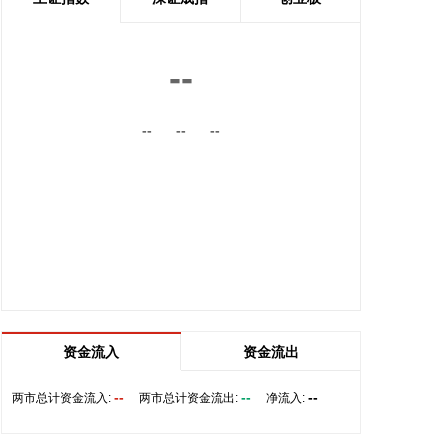
2026-08-06 20:40:24
安凯客车(000868)8月6日发布7月份产销快报数据，
--
7月份销量524辆；今年1—7月累计销量4777辆，同
比增长8.32%。
--
--
--
2026-08-06 20:36:15
*ST萃华(002731)8月6日公告，当日，公司股票收盘
价1.88元/股，收盘总市值为4.82亿元，首次出现收盘
市值低于5亿元情形，公司股票存在因触及市值指标
相关规定而被终止上市的风险。 另外，公司因涉嫌信
息披露违法违规于2026年2月9日被中国证监会立案
调查。截至8月6日，根据监管调查情况，现已初步查
明，公司披露的部分年度财务信息涉嫌虚假记载，可
能触及重大违法强制退市情形。
资金流入
资金流出
2026-08-06 20:29:17
--
--
--
两市总计资金流入:
两市总计资金流出:
净流入:
莲花控股(600186)8月6日公告，近日，公司取得中信
银行郑州分行出具的《贷款承诺函》，承诺贷款额度