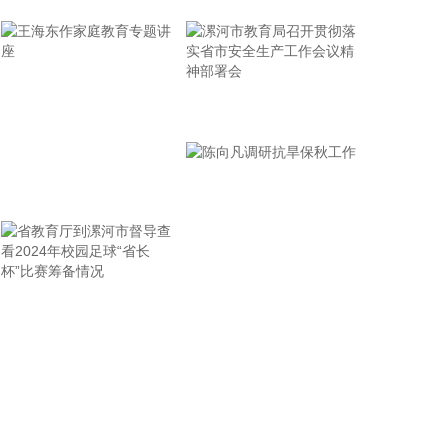
锡）科技有限公司（简称“强宏科技”），其中鑫宏业
持股51%，强视（无锡）科技有限公司持股35%。合
作各方表示，将以强宏科技为载体，整合技术研发、
市场渠道、供应链管理等核心资源，重点聚焦专用线
缆新质应用场景及相关组件开展创新攻关。
漯河市教育局召开贯彻落
2026-08-06 20:14:20
实省市安全生产工作会议
宏昌科技(301008)8月6日公告，公司拟以现金收购昆
精神部署会
吾半导体科技（江西）有限公司（简称“昆吾半导
王海东作家庭教育专题讲
体”）45%的股权及安徽尤品新材料有限公司（简
座
称“尤品新材料”）45%的股权，交易价格预计分别不
高于4.05亿元、3.15亿元。交易如能顺利实施，昆吾
半导体、尤品新材料将成为公司的控股子公司。 此次
拟收购的两家公司聚焦人工培育金刚石材料领域，形
省教育厅到漯河市督导查
陈向凡调研抗旱保秋工作
成“材料研发—工艺创新—量产应用”的全产业链布
看2024年校园足球“省长
局，核心产品分为大克拉彩色钻石和散热材料两类。
杯”比赛筹备情况
2026-08-06 20:14:19
双林股份(300100)8月6日公告，公司拟以5000万元