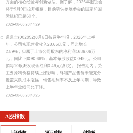
方面的核心经验与创新做法。据了解，2026年服贸会
将于9月9日拉开帷幕，目前确认参展参会的国家和国
际组织已超60个。
2026-08-06 20:44:29
道道全(002852)8月6日披露半年报，2026年上半
年，公司实现营业收入28.65亿元，同比增长
2.59%；归属于上市公司股东的净利润1686.06万
元，同比下降90.68%；基本每股收益0.049元。公司
拟每10股派发现金红利0.49元(含税)。 报告期内，受
主要原料价格持续上涨影响，终端产品售价未能充分
覆盖采购成本涨幅，销售毛利率不及上年同期，导致
上半年业绩同比下降。
2026-08-06 20:40:25
皖维高新(600063)8月6日公告，拟向控股股东皖维集
团发行股票募资不超过23亿元，用于20万吨/年乙烯
A股指数
法功能性聚乙烯醇树脂项目、年产3000万平方米高世
代面板用聚乙烯醇（PVA）光学薄膜项目。
上证指数
深证成指
创业板