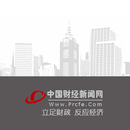
—1亿元通过集中竞价交易方式回购股份，将用于员
工持股计划或股权激励计划，回购价格不超过35元/
股（含）。
2026-08-06 20:14:18
8月6日，广西投资集团有限公司发布公告称，根据相
关文件精神，正式聘任杨育智为广西投资集团副董事
长、总经理。 简历显示，杨育智出生于1972年2月，
经济学硕士。他曾长期供职于中国银行系统，历任中
行广东省分行个人金融部总经理、汕头分行行长、渠
道管理部总经理等职；随后出任广西贺州市副市长，
贺州市委常委、统战部部长。在此次履新广西投资集
团前，杨育智的职务为广西北部湾银行党委副书记、
副董事长、行长。
2026-08-06 20:06:32
8月6日，水利部党组书记、部长李国英主持召开党组
会议，传达学习中央政治局7月30日会议精神，研究
贯彻落实措施。会议强调，要切实把思想和行动统一