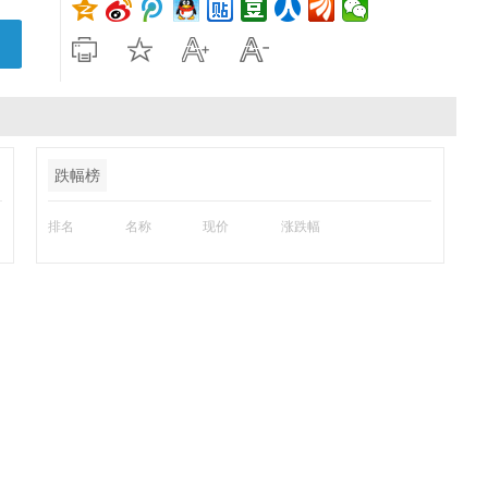
跌幅榜
排名
名称
现价
涨跌幅