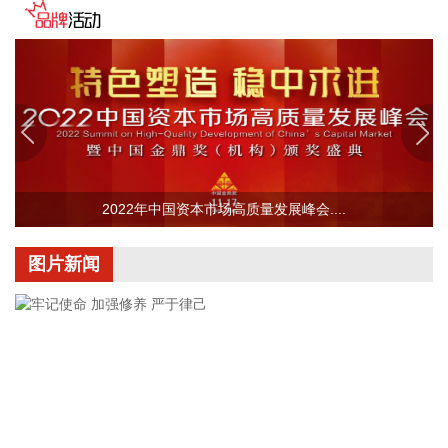
承认失败。 穆赫比表示，伊朗已迫使敌人放弃此前设定的所有
目标，对方当前正将精力集中于“重新开放霍尔木兹海峡”。伊
朗将保持对海峡的控制，“直到敌人接受我们的全部条件，承认
其失败”。 穆赫比说：“（伊方的）抵抗将永远持续、没有终
点，击败敌人是伊朗不可改变的战略。”
2026-08-09 18:23:18
据中国广告协会公众号，8月6日，中国广告协会生成式引擎优
2022年中国资本市场高质量发展峰会....
化（GEO）团体标准第二次征求意见会议在北京召开。 本次会
议对7月8日首次征求意见以来GEO全产业链及监管部门等各方
意见进行了全面系统梳理，后续协会将形成送审稿，持续推进
图片新闻
标准完善工作，保障标准的权威性、专业性、普适性，以标准
为依托不断完善行业自律与内容合规治理体系，并配套推出系
列行业公共服务举措。
2026-08-09 18:00:23
据青岛港公众号，今年以来，山东港口青岛港QQCTU持续优
化岸电运营管控模式、精进作业服务、升级智慧管控体系，岸