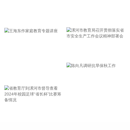
电接电量同比增长30.01%，实现阶段性稳步增长。其中，7月
岸电作业成效尤为突出，单月接电量同比提升3.8%、环比提升
15.4%，成功刷新码头单月岸电接电量历史纪录。船舶岸电是
牢记使命 加强修养 严于律己
港口绿色转型的重要抓手，也是港区节能减污降碳、优化生态
环境、落实“双碳”战略的关键举措。
2026-08-09 17:57:18
据中央气象台8月9日16时发布的台风快讯，今年第13号台
漯河市教育局召开贯彻落实省
风“白海豚”9日下午4时位于浙江省台州玉环市东部近海海面
上，预计，“白海豚”将以每小时20公里左右的速度向偏西方向
市安全生产工作会议精神部署
移动。中国铁路上海局集团有限公司（以下简称上铁集团）密
会
切关注台风“白海豚”路径变化和影响，及时组织会商研判、启
王海东作家庭教育专题讲座
动应急响应，坚持超前预想、主动避险，动态调整列车开行方
案，细化旅客服务保障措施，全面开展设备设施巡查维护，全
力确保铁路运输安全和旅客出行安全。铁路部门将密切关注台
风路径变化，根据风速、雨量和灾害影响程度等实际，动态调
整列车开行方案，保障旅客安全出行需要。
省教育厅到漯河市督导查看
陈向凡调研抗旱保秋工作
2026-08-09 17:39:13
2024年校园足球“省长杯”比赛
筹备情况