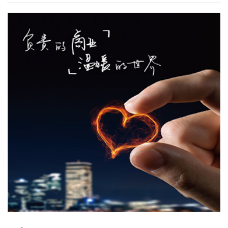
中信证券研报指出，8月初的市场处于超跌反弹阶段，前期跌
幅越大的品种弹性越大。市场已开启修复进程，后续随着市场
流动性和价格发现机制恢复正常，8月配置思路应当由交易超
跌反弹逐步转向均衡化。借着反弹降低边缘资产暴露，向具备
核心竞争力的科技龙头以及基本面稳健、估值和筹码位置较低
的非科技景气方向进行再平衡。维持“三个收敛”的中期判断，
即：1）AI产业链内部，上游硬件及涨价品种相对下游平台、云
服务的超额收益趋于收敛；2）非AI工业板块相对海外可比公司
的估值折价有望阶段性修复；3）科技与非科技板块之间的极
致分化趋于收敛。在科技板块内部，建议借着AI涨价品种反
弹，及时向核心资产（如燃气轮机、晶圆制造平台以及半导体
设备等）调仓，更加重视“量的确定性”，审慎对待“价的爆发
性”。对于非科技板块，重点增配能化、有色、创新药以及有出
海潜力的头部券商。
2026-08-09 18:29:43
伊朗伊斯兰革命卫队发言人穆赫比9日说，伊朗当前的战略是
保持对霍尔木兹海峡的控制，直至敌方接受伊朗的全部条件并