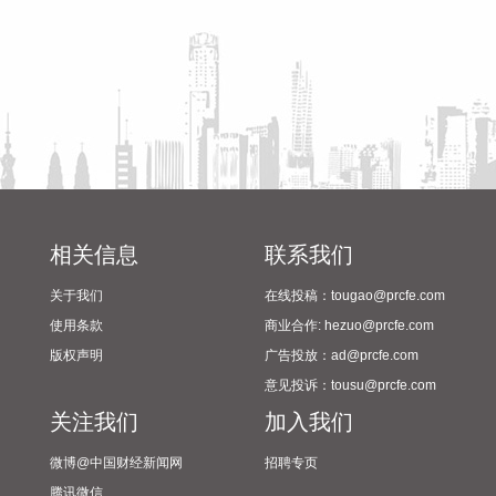
益生股份在机构调研时表示，公司2026年8月父母代鸡苗报价
为66元/套，与7月持平。
2026-08-09 17:29:10
益生股份在机构调研时表示，从供给端看，2025年我国祖代白
羽肉鸡全年进口量同比下降超过10%，叠加2026年1—5月国内
引种再度中断，祖代种鸡的减少将影响14个月以后商品代鸡苗
的供给，预计未来优质商品代鸡苗供给偏紧，市场价格行情向
好；从需求端看，下游屠宰与养殖环节持续扩产，行业产能扩
张意愿强烈，鸡苗需求量持续增加。同时市场普遍预期2027年
相关信息
联系我们
猪肉价格回升，有望带动鸡肉价格上涨，进而传导至商品代鸡
关于我们
在线投稿：tougao@prcfe.com
苗环节。综上，公司预计2026年下半年至2027年商品代鸡苗
使用条款
商业合作: hezuo@prcfe.com
市场行情较好。
版权声明
广告投放：ad@prcfe.com
2026-08-09 17:25:17
意见投诉：tousu@prcfe.com
据美国媒体8月8日报道，因与伊朗的战争导致美军部分弹药严
关注我们
加入我们
重短缺，美国防部正要求军工企业加快武器的生产与交付。美
国防部副部长范伯格本月5日致信军工企业负责人，要求他们
微博@中国财经新闻网
招聘专页
必须在21天内提交方案，目标是大幅加快武器交付速度和提升
腾讯微信