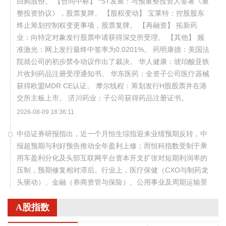
回购股份。 【合同中标】 *ST发展：与预重整投资人签署《重
整投资协议》，股票复牌。 【股权变动】 宝莱特：控股股东
终止筹划控制权变更事项，股票复牌。 【再融资】 拓新药
业：向特定对象发行股票申请获得深交所受理。 【其他】 频
准激光：网上发行最终中签率为0.0201%。 药明康德：美国法
院就公司的初步禁令动议作出了裁决。 华人健康：琥珀酸亚铁
片收到药品注册受理通知书。 华东医药：全资子公司医疗器械
获得欧盟MDR CE认证。 摩尔线程：筹划发行H股股票并在港
交所主板上市。 济川药业：子公司获得药品注册证书。
2026-08-09 18:36:11
中信证券研报指出，近一个月恒生综指迎来业绩预期反转，中
报超预期与利好预告推动全年盈利上修；而恒科指数受制于乘
用车盈利分化及头部互联网平台资本开支扩张对短期利润率的
压制，预期修复相对滞后。行业上，医疗保健（CXO与制药龙
头驱动）、金融（券商资管与保险）、公用事业及周期运输景
气上行；消费、地产及资讯科技预期遭下调。交易层面呈现资
A股指数
金回补超跌低位板块与交易高景气业绩动能的“双管齐下”特
征。面对财报密集披露期与海内外宏观扰动，配置建议维持“红