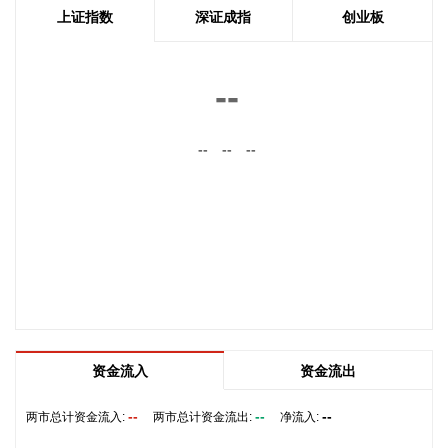
利防守+成长弹性”杠铃策略：防守端锁定高股息、低β“类债”资
上证指数
深证成指
创业板
产；进攻端聚焦互联网巨头、双向资金加仓的机器人与生物科
技，以及技术硬件与AI应用，兼顾创新药及工业金属的催化布
局。
--
2026-08-09 18:33:16
--
--
--
尽管7月A股市场调整，但新发基金市场却呈现出冷暖反差，多
只主动权益新品募集成绩亮眼。普通投资者踊跃认购新基金的
背后，是不少基金经理对于当前科技行情长周期属性的深度研
判，公募普遍判断AI产业浪潮不是短期主题炒作，科技浪潮的
演绎周期也远不止半年。
2026-08-09 18:33:13
中信证券研报指出，今年以来，部分省份农村金融机构吸收合
并提速。中期维度，预计“减量提质”仍是中小金融机构经营的
重要方向。板块投资来看，由于短时回调幅度较大，隐含前期
资金流入
资金流出
流入板块的弹性资金已经大幅流出，预计银行板块短期表现开
始走稳。
--
--
--
两市总计资金流入:
两市总计资金流出:
净流入:
2026-08-09 18:33:10