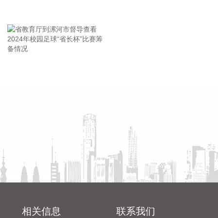
会
计算机及通信电子设备、有色金属冶炼和压延加工业、化学原
王海东作家庭教育专题讲座
料和化学制品制造业增速较快，上游及高技术行业利润高速增
长，拉动作用明显。
2026-08-07 08:30:29
据安徽省人民政府网公众号消息，8月6日，安徽省新一代信息
省教育厅到漯河市督导查看
陈向凡调研抗旱保秋工作
技术暨新一代半导体、第六代移动通信产业推进会在合肥召
2024年校园足球“省长杯”比赛
开。省长王清宪出席并讲话。 王清宪强调，要增强时不我待的
筹备情况
使命感紧迫感，以“十五五”为新的起点，升维认知、把握机
遇，加快锻造长板、补齐短板，着力提升新一代信息技术产业
整体竞争力。要协同推进科技攻关，加强高价值场景开发应
用，推动新一代半导体和6G与智能网联新能源汽车、量子科
技、具身智能等产业深度融合，催生更多新技术新产品新业
态。要梯次培育优质企业矩阵，打造集研发、制造、服务、孵
化于一体的平台型企业和企业型平台，构建互动融合、共生共
赢的生态系统。要体系化推进中试验证、集成孵化等平台建
设，加大招才引智力度，推动人才与技术、资本、项目同步落
地。
相关信息
联系我们