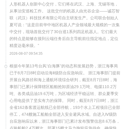
人形机器人创新中心交付，它们将在武汉、上海、无锡等地，
从事治安巡检工作。 这批交付的机器人由光谷企业——诚芯智
联（武汉）科技技术有限公司自主研发生产。公司联合创始人
夏可说：“这是目前华中地区机器人产业领域最大规模的一次集
中交付，现场首批交付了30台巡1系列四足机器人。它们最大
的特点是能够在接到云端任务后自主导航前往指定地点，定位
精度达毫米级。”
2026-08-07 09:54:35
根据今年第13号台风“白海豚”的动态和发展趋势，浙江海事局
已于8月7日8时启动沿海Ⅱ级防台应急响应。 浙江海事部门提前
开展台风路径和海上通航环境综合研判，截至8月7日8时，海
事部门已累计保障辖区船舶抢卸原油29.1万吨、电煤110.2万
吨、各类成品油19.6万吨，为区域经济平稳运转、群众夏季安
心用电提供了坚实有力的保障。 同时，截至8月7日8时，浙江
全省162条客渡运航线已全部停航，193个水上工程项目已全部
停工，474艘施工船舶全部进入安全避风水域。自进入Ⅳ级防
台应急响应以来，浙江海事部门已累计发布预警信息8.6万条，
点验船舶2.4万艘次，部署15艘大马力拖轮应急待命，确保快