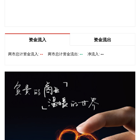
2026-08-07 09:28:09
8月6日，第十届金砖国家工业部长会议在印度斋浦尔召开，中
国工业和信息化部总工程师王卫明出席会议并发言。金砖各国
工业主管部门及联合国工业发展组织代表围绕中小企业发展、
光伏产业转型、初创企业赋能、物流体系建设等议题深入交
资金流入
资金流出
流。 本次会议通过了《第十届金砖国家工业部长会议联合宣
言》，批准了光伏产业工作组职责文件和行动计划、中小企业
--
--
--
两市总计资金流入:
两市总计资金流出:
净流入:
工作组合作框架、初创企业行动计划。
2026-08-07 09:25:18
恒指低开0.01%，恒生科技指数涨0.26%。
2026-08-07 09:25:18
8月7日，人民币对美元中间价调贬9个基点，报6.7904，上一
交易日中间价6.7895。
2026-08-07 09:18:22
据广钢气体消息，8月6日，广钢气体与韩国头部工业气体服务