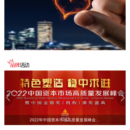
商AirFirst正式签署实质性长期战略合作协议。双方将建立常态
化技术共创与市场联动机制，围绕广钢气体自研的“Super-N”超
高纯制氮解决方案开展联合迭代与场景优化，针对韩国先进半
导体制程标准持续打磨定制化供气体系，推动技术方案在海外
高端产线完成验证与规模化交付。
2026-08-07 09:10:13
国内期货早盘开盘多数上涨，原油涨近4%，沥青、燃油等涨超
2%，甲醇、焦煤等涨超1%；铂、沪镍、沪银等跌超1%。
2026-08-07 09:06:24
企查查APP显示，近日，北京信弘昇股权投资中心（有限合
伙）成立，经营范围包含以私募基金从事股权投资、投资管
理、资产管理等活动。企查查股权穿透显示，该企业由中国信
达（01359.HK）等共同出资。
2026-08-07 09:06:14
中研股份(688716)8月7日早间公告，公司代财务总监杨丽萍、
2022年中国资本市场高质量发展峰会....
股东王秀云及其一致行动人刘国梁原拟合计减持公司不超