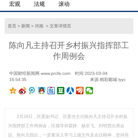
宏观
法规
滚动
首页
>
新闻
>
河南
> 文章详情页
陈向凡主持召开乡村振兴指挥部工
作周例会
中国财经新闻网·www.prcfe.com
时间:2023-03-04
16:54:35
来源:精彩郾城 lyyc
2月28日，区委副书记、区委办主任陈向凡主持召开乡村振
兴指挥部工作周例会，区领导祁霖静、杨非飞、刘明慧出席会
议。陈向凡指出，一是要深入学习上级文件及会议精神，坚持高