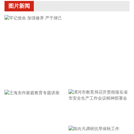
1.12%股份。截至目前，上述人员未实施减持，基于对公司长
图片新闻
期发展前景及内在价值的充分认可，结合自身资金需求安排，
其决定提前终止此次减持股份计划。
2026-08-07 09:02:16
富时中国A50指数期货盘初微涨0.01%。
2026-08-07 09:02:10
深交所公告，根据有关规定，港股通标的证券名单调入晶合集
成（02249.HK）并自2026年8月7日起生效。
2026-08-07 08:45:13
牢记使命 加强修养 严于律己
记者今天（7日）从工业和信息化部了解到，今年上半年，中
小企业经济运行总体平稳，主要指标保持较快增长，企业效益
持续改善。 今年上半年，规模以上工业中小企业增加值同比增
长5.8%，营业收入同比增长7.7%，为2023年以来同期最高水
平，利润总额同比增长16.9%，为2022年以来同期最高水平，
漯河市教育局召开贯彻落实省
生产经营稳步向好，盈利能力持续增强。 分行业看，31个制造
市安全生产工作会议精神部署
业大类行业中18个行业规模以上中小企业利润总额保持增长，