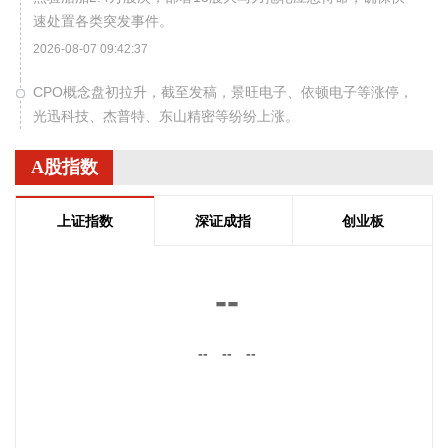
速处置各类突发事件。
2026-08-07 09:42:37
CPO概念盘初拉升，截至发稿，景旺电子、依顿电子等涨停，
光迅科技、杰普特、东山精密等纷纷上涨。
2026-08-07 09:38:58
A股指数
能源金属板块盘初走强，截至发稿，寒锐钴业、腾远钴业涨超
10%，华友钴业、融捷股份、永杉锂业等跟涨。
上证指数
深证成指
创业板
2026-08-07 09:38:26
8月7日，三大指数开盘涨跌不一，沪指跌0.1%，深证成指涨
--
0.3%，创业板指涨0.62%。盘面上，能源金属、油气开采等板
块涨幅居前。
--
--
--
2026-08-07 09:32:22
8月7日，央行公开市场开展10亿元7天期逆回购操作，操作利
率1.40%。