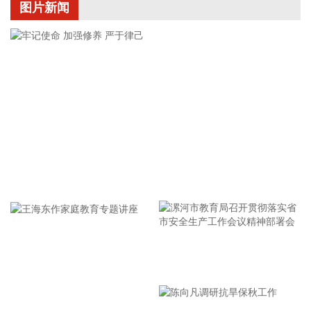
图片新闻
2026-08-09 18:33:16
尽管7月A股市场调整，但新发基金市场却呈现出冷暖反差，多
只主动权益新品募集成绩亮眼。普通投资者踊跃认购新基金的
背后，是不少基金经理对于当前科技行情长周期属性的深度研
判，公募普遍判断AI产业浪潮不是短期主题炒作，科技浪潮的
演绎周期也远不止半年。
2026-08-09 18:33:13
中信证券研报指出，今年以来，部分省份农村金融机构吸收合
并提速。中期维度，预计“减量提质”仍是中小金融机构经营的
牢记使命 加强修养 严于律己
重要方向。板块投资来看，由于短时回调幅度较大，隐含前期
流入板块的弹性资金已经大幅流出，预计银行板块短期表现开
始走稳。
2026-08-09 18:33:10
漯河市教育局召开贯彻落实省
中信证券研报指出，8月初的市场处于超跌反弹阶段，前期跌
幅越大的品种弹性越大。市场已开启修复进程，后续随着市场
市安全生产工作会议精神部署
流动性和价格发现机制恢复正常，8月配置思路应当由交易超
会