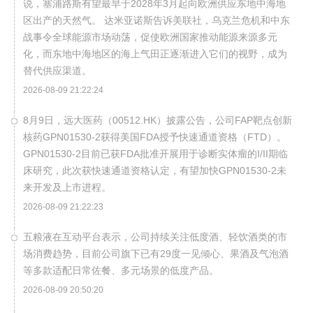
说，塞浦路斯有望最早于2028年3月起向欧洲供应东地中海地
区出产的天然气。 达米亚诺斯告诉美联社，乌克兰危机和中东
战事令全球能源市场动荡，促使欧洲国家推动能源来源多元
化，而东地中海地区的海上气田正逐渐进入它们的视野，成为
替代供应渠道。
2026-08-09 21:22:24
8月9日，远大医药（00512.HK）披露公告，公司FAP靶点创新
核药GPN01530-2获得美国FDA授予快速通道资格（FTD）。
GPN01530-2目前已获FDA批准开展用于诊断实体瘤的I/II期临
床研究，此次获快速通道资格认定，有望加快GPN01530-2未
来开发及上市进程。
2026-08-09 21:22:23
五粮液在互动平台表示，公司持续关注低度酒、轻饮酒类的市
场消费趋势，目前公司旗下已有29度一见倾心、果酒及气泡酒
等多款适配日常佐餐、多元场景的低度产品。
2026-08-09 20:50:20