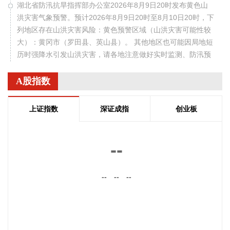
湖北省防汛抗旱指挥部办公室2026年8月9日20时发布黄色山
洪灾害气象预警。预计2026年8月9日20时至8月10日20时，下
列地区存在山洪灾害风险：黄色预警区域（山洪灾害可能性较
大）：黄冈市（罗田县、英山县）。 其他地区也可能因局地短
历时强降水引发山洪灾害，请各地注意做好实时监测、防汛预
警和转移避险等防范工作。
A股指数
2026-08-09 20:16:18
离境退税2.0版政策自7月1日正式实施以来，政策红利持续释
上证指数
深证成指
创业板
放，为入境消费市场注入强劲新动能。据广州海关统计，7月1
日至8月8日，广州白云机场海关已验放境外旅客离境退税申请
单约1.9万份，申请单金额约1亿元，同比分别增长约5倍、1.5
--
倍。据统计，今年1至7月，广州白云机场海关累计验放境外旅
客离境退税申请单超8.9万份，申请单金额超4.86亿元，同比分
--
--
--
别增长7.5倍、1.4倍。
2026-08-09 19:45:11
据中国电建公众号，近日，中国电建承建的河北燕赵沽源储能
示范项目全容量并网。河北燕赵沽源储能示范项目位于张家口