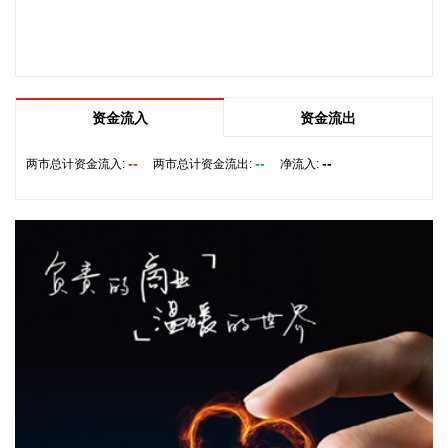
市沽源县西辛营乡，采用了先进的300兆瓦/600兆瓦时磷酸铁
锂储能系统，共安装48组6.25兆瓦/12.5兆瓦时储能单元，配套
建设了一座220千伏升压站及相关电气附属设施。
2026-08-09 19:41:20
资金流入
资金流出
【业绩】摩尔线程：上半年净利润亏损1156.31万元，同比减
亏。 拓维信息：上半年净利润同比下降12.16% 拟10派0.25
--
--
--
两市总计资金流入:
两市总计资金流出:
净流入:
元。 力源信息：上半年净利润2.98亿元 同比增长209.5%。 北
化股份：上半年净利润2.25亿元 同比增长111.09%。 华智数
媒：上半年净利润4259.92万元 同比扭亏。 立新能源：上半年
净利润7302.39万元 同比增长715.75%。 悍高集团：上半年净
利润同比增长10.12% 拟10派2.2元。 银河微电：上半年净利
润4825.85万元 同比增长77.28%。 【回购】 宁夏建材：拟1
亿元—2亿元回购公司股份。 映翰通：拟2000万元—3000万元
回购股份。 【合同中标】 *ST发展：与预重整投资人签署《重
整投资协议》，股票复牌。 【股权变动】 宝莱特：控股股东
终止筹划控制权变更事项，股票复牌。 【再融资】 拓新药
业：向特定对象发行股票申请获得深交所受理。 【其他】 频
准激光：网上发行最终中签率为0.0201%。 药明康德：美国法