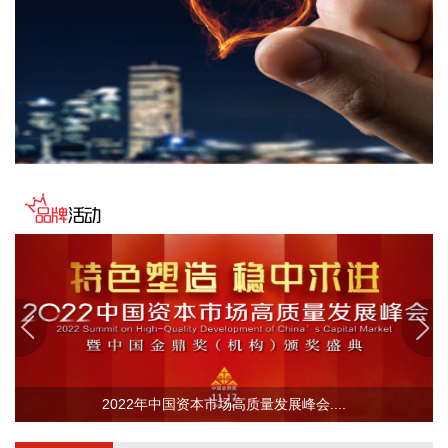
院就公司的初步禁令动议作出了裁决。 华人健康：琥珀酸亚铁
片收到药品注册受理通知书。 华东医药：全资子公司医疗器械
获得欧盟MDR CE认证。 摩尔线程：筹划发行H股股票并在港
交所主板上市。 济川药业：子公司获得药品注册证书。
2026-08-09 18:36:11
中信证券研报指出，近一个月恒生综指迎来业绩预期反转，中
报超预期与利好预告推动全年盈利上修；而恒科指数受制于乘
用车盈利分化及头部互联网平台资本开支扩张对短期利润率的
压制，预期修复相对滞后。行业上，医疗保健（CXO与制药龙
头驱动）、金融（券商资管与保险）、公用事业及周期运输景
气上行；消费、地产及资讯科技预期遭下调。交易层面呈现资
金回补超跌低位板块与交易高景气业绩动能的“双管齐下”特
征。面对财报密集披露期与海内外宏观扰动，配置建议维持“红
利防守+成长弹性”杠铃策略：防守端锁定高股息、低β“类债”资
产；进攻端聚焦互联网巨头、双向资金加仓的机器人与生物科
2022年中国资本市场高质量发展峰会....
技，以及技术硬件与AI应用，兼顾创新药及工业金属的催化布
局。