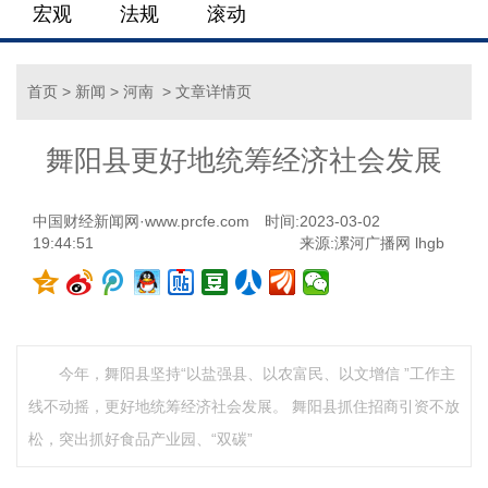
宏观
法规
滚动
首页
>
新闻
>
河南
> 文章详情页
舞阳县更好地统筹经济社会发展
中国财经新闻网·www.prcfe.com
时间:2023-03-02
19:44:51
来源:漯河广播网 lhgb
今年，舞阳县坚持“以盐强县、以农富民、以文增信 ”工作主
线不动摇，更好地统筹经济社会发展。 舞阳县抓住招商引资不放
松，突出抓好食品产业园、“双碳”