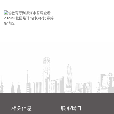
跌反弹逐步转向均衡化。借着反弹降低边缘资产暴露，向具备
王海东作家庭教育专题讲座
核心竞争力的科技龙头以及基本面稳健、估值和筹码位置较低
的非科技景气方向进行再平衡。维持“三个收敛”的中期判断，
即：1）AI产业链内部，上游硬件及涨价品种相对下游平台、云
服务的超额收益趋于收敛；2）非AI工业板块相对海外可比公司
的估值折价有望阶段性修复；3）科技与非科技板块之间的极
省教育厅到漯河市督导查看
陈向凡调研抗旱保秋工作
致分化趋于收敛。在科技板块内部，建议借着AI涨价品种反
2024年校园足球“省长杯”比赛
弹，及时向核心资产（如燃气轮机、晶圆制造平台以及半导体
筹备情况
设备等）调仓，更加重视“量的确定性”，审慎对待“价的爆发
性”。对于非科技板块，重点增配能化、有色、创新药以及有出
海潜力的头部券商。
2026-08-09 18:29:43
伊朗伊斯兰革命卫队发言人穆赫比9日说，伊朗当前的战略是
保持对霍尔木兹海峡的控制，直至敌方接受伊朗的全部条件并
承认失败。 穆赫比表示，伊朗已迫使敌人放弃此前设定的所有
目标，对方当前正将精力集中于“重新开放霍尔木兹海峡”。伊
朗将保持对海峡的控制，“直到敌人接受我们的全部条件，承认
相关信息
联系我们
其失败”。 穆赫比说：“（伊方的）抵抗将永远持续、没有终