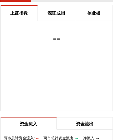
2026-08-07 10:02:22
上证指数
深证成指
创业板
据点石资本公众号，近日，空间智能技术公司Ommo
Technologies（简称“Ommo”）宣布完成数千万美元A
轮融资。本轮融资由香港鼎珮集团（VMS Group）与
--
知名基金联合领投，康君资本跟投，点石资本担任长
期独家财务顾问。本轮募集资金将主要用于核心产品
空间定位系统的持续技术迭代与量产体系建设，并持
--
--
--
续推进公司产品在具身智能、先进制造以及医疗手术
场景的合作落地。
2026-08-07 10:02:20
据中国光谷消息，8月6日下午，近百台工业巡检机器
人在湖北人形机器人创新中心交付，它们将在武汉、
上海、无锡等地，从事治安巡检工作。 这批交付的机
器人由光谷企业——诚芯智联（武汉）科技技术有限
公司自主研发生产。公司联合创始人夏可说：“这是目
资金流入
资金流出
前华中地区机器人产业领域最大规模的一次集中交
付，现场首批交付了30台巡1系列四足机器人。它们
--
--
--
两市总计资金流入:
两市总计资金流出:
净流入: