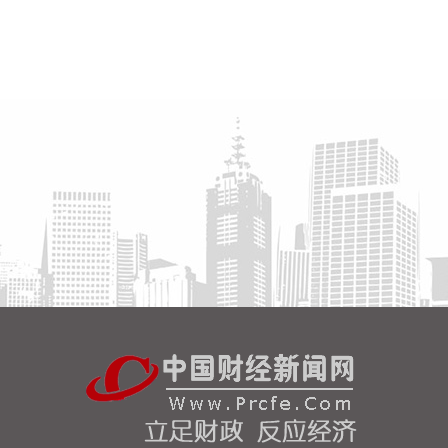
议。双方将建立常态化技术共创与市场联动机制，围
绕广钢气体自研的“Super-N”超高纯制氮解决方案开
展联合迭代与场景优化，针对韩国先进半导体制程标
准持续打磨定制化供气体系，推动技术方案在海外高
端产线完成验证与规模化交付。
2026-08-07 09:10:13
国内期货早盘开盘多数上涨，原油涨近4%，沥青、
燃油等涨超2%，甲醇、焦煤等涨超1%；铂、沪镍、
沪银等跌超1%。
2026-08-07 09:06:24
企查查APP显示，近日，北京信弘昇股权投资中心
（有限合伙）成立，经营范围包含以私募基金从事股
权投资、投资管理、资产管理等活动。企查查股权穿
透显示，该企业由中国信达（01359.HK）等共同出
资。
2026-08-07 09:06:14