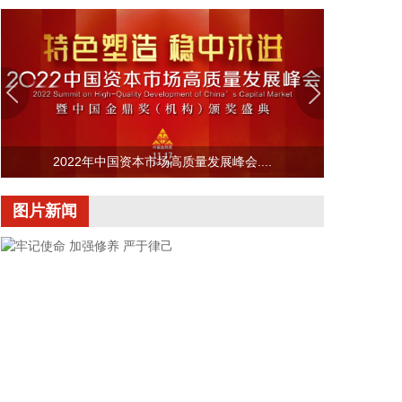
CPO概念盘初拉升，截至发稿，景旺电子、依顿电子
等涨停，光迅科技、杰普特、东山精密等纷纷上涨。
2026-08-07 09:38:58
能源金属板块盘初走强，截至发稿，寒锐钴业、腾远
钴业涨超10%，华友钴业、融捷股份、永杉锂业等跟
涨。
2022年中国资本市场高质量发展峰会....
2026-08-07 09:38:26
图片新闻
8月7日，三大指数开盘涨跌不一，沪指跌0.1%，深
证成指涨0.3%，创业板指涨0.62%。盘面上，能源金
属、油气开采等板块涨幅居前。
2026-08-07 09:32:22
8月7日，央行公开市场开展10亿元7天期逆回购操
作，操作利率1.40%。
2026-08-07 09:28:09
8月6日，第十届金砖国家工业部长会议在印度斋浦尔