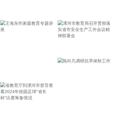
召开，中国工业和信息化部总工程师王卫明出席会议
牢记使命 加强修养 严于律己
并发言。金砖各国工业主管部门及联合国工业发展组
织代表围绕中小企业发展、光伏产业转型、初创企业
赋能、物流体系建设等议题深入交流。 本次会议通过
了《第十届金砖国家工业部长会议联合宣言》，批准
了光伏产业工作组职责文件和行动计划、中小企业工
漯河市教育局召开贯彻落
作组合作框架、初创企业行动计划。
实省市安全生产工作会议
2026-08-07 09:25:18
精神部署会
恒指低开0.01%，恒生科技指数涨0.26%。
王海东作家庭教育专题讲
2026-08-07 09:25:18
座
8月7日，人民币对美元中间价调贬9个基点，报
6.7904，上一交易日中间价6.7895。
省教育厅到漯河市督导查
陈向凡调研抗旱保秋工作
2026-08-07 09:18:22
看2024年校园足球“省长
据广钢气体消息，8月6日，广钢气体与韩国头部工业
杯”比赛筹备情况
气体服务商AirFirst正式签署实质性长期战略合作协