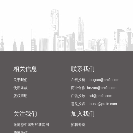
筹备情况
2026-08-06 10:18:29
8月6日，中国机械工业联合会发布的2026年上半年机械工业经
济运行情况显示，新能源汽车在整体汽车市场承压背景下实现
逆势增长，市场渗透率达到49.6%，成为拉动汽车行业市场需
求的重要力量。
2026-08-06 10:18:25
8月6日，中国机械工业联合会发布的2026年上半年机械工业经
济运行情况显示，上半年机械工业完成货物贸易进出口总额
相关信息
联系我们
6927.6亿美元，同比增长15.9%。其中，进口额1334.4亿美
关于我们
在线投稿：tougao@prcfe.com
元，同比增长1.4%；出口额5593.3亿美元，同比增长20%。贸
易顺差4258.9亿美元，同比增长27.4%。出口额和贸易顺差分
使用条款
商业合作: hezuo@prcfe.com
别占全国货物贸易的26.3%和73.9%，同比分别提高0.5和16.6
版权声明
广告投放：ad@prcfe.com
个百分点，在全国外贸大盘中的支柱作用进一步凸显。高端制
意见投诉：tousu@prcfe.com
造、新能源装备等整机类产品出口动能强劲。其中，汽车、电
关注我们
加入我们
动载人汽车出口量同比分别增长53.0%、76.0%。
2026-08-06 10:18:21
微博@中国财经新闻网
招聘专页
腾讯微信