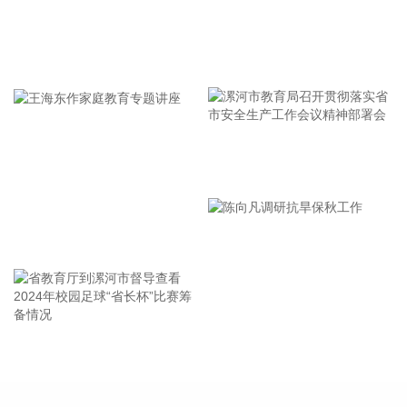
民财讯》记者获悉，多个热点城市正谋划出台住房消费提振举
措。 其中，成都着力从优供给、增需求、去库存、稳预期方面
提出住房销售政策，包括优化供给促进供需平衡、支持住房消
牢记使命 加强修养 严于律己
费满足多元需求等，目前相关政策尚在内部研究中，最终确定
后将第一时间公开发布；合肥正结合国家政策导向，会同相关
部门统筹研究促进“大消费”部门协同联动行动方案。 另外，记
者获悉，武汉积极做好政策研究储备工作，下半年拟从一二手
房市场联动、商办去化、高品质住房供应等完善政策工具箱；
漯河市教育局召开贯彻落实省
南京将结合市场实际适时优化相关政策举措，加大多样化“好房
子”上市供应，深入开展住房消费“以旧换新”等活动，进一步促
市安全生产工作会议精神部署
进居民各类刚性和改善性住房需求有效释放；另外，杭州、青
会
岛、重庆、济南等热点城市也向记者透露，将持续做好政策储
王海东作家庭教育专题讲座
备和动态优化调整工作，着力稳定房地产市场。
2026-08-06 10:22:25
企查查APP显示，近日，杭州英飞特电源科技有限公司成立，
经营范围包含：电子专用设备制造；集成电路设计；集成电路
省教育厅到漯河市督导查看
陈向凡调研抗旱保秋工作
制造；集成电路销售等。企查查股权穿透显示，该公司由英飞
2024年校园足球“省长杯”比赛
特等共同持股。