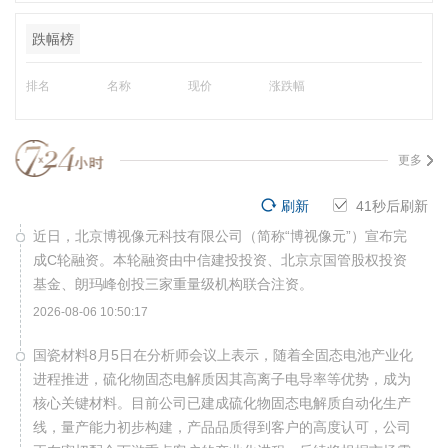
跌幅榜
排名
名称
现价
涨跌幅
更多
刷新
40
秒后刷新
近日，北京博视像元科技有限公司（简称“博视像元”）宣布完
成C轮融资。本轮融资由中信建投投资、北京京国管股权投资
基金、朗玛峰创投三家重量级机构联合注资。
2026-08-06 10:50:17
国瓷材料8月5日在分析师会议上表示，随着全固态电池产业化
进程推进，硫化物固态电解质因其高离子电导率等优势，成为
核心关键材料。目前公司已建成硫化物固态电解质自动化生产
线，量产能力初步构建，产品品质得到客户的高度认可，公司