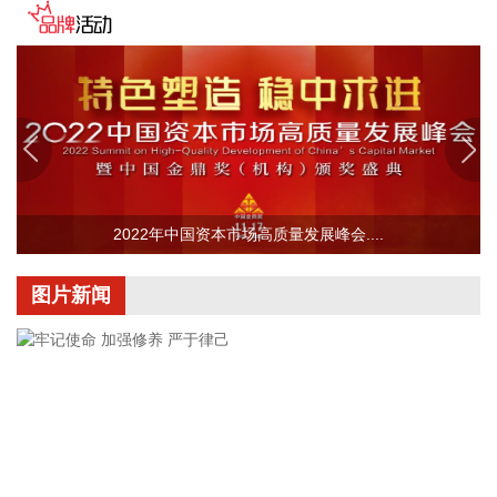
2026-08-06 10:34:17
8月6日，中国机械工业联合会发布的2026年上半年机械工业经
济运行情况显示，扩内需、稳增长、促转型措施接续出台，财
政资金加速落地，“两重”“两新”政策持续推进，将继续释放对机
械工业装备的需求。同时，“十五五”规划109项重大工程和项目
扎实推进，以“六张网”为主线的重大工程陆续开工建设，将有
力拉动机械工业市场需求。机械工业有望继续保持平稳运行态
2022年中国资本市场高质量发展峰会....
势，预计全年主要指标增速在5.5%左右。
2026-08-06 10:34:14
图片新闻
A股三大指数震荡回升，截至发稿，沪指、深证成指转涨，创
业板指跌幅收窄至0.2%。
2026-08-06 10:26:13
7月份，国务院批复的《扩大消费“十五五”规划》对外发布，将
住房消费纳入大宗耐用商品消费范畴并置于首位。有机构认
为，房地产的政策定位或向“防风险与促消费并重”转变。《人