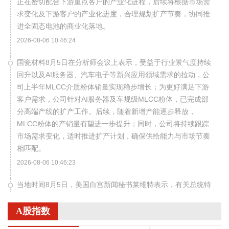
正在密切配合下游重点客户的产业化进程，后续将根据市场需
求变化及下游客户的产业化进度，合理规划扩产节奏，协同推
进全固态电池的商业化落地。
2026-08-06 10:46:24
国瓷材料8月5日在分析师会议上表示，受益于行业景气度持续
回升以及AI服务器、汽车电子等新兴应用领域需求的拉动，公
司上半年MLCC介质粉体销量实现稳步增长；为更好满足下游
客户需求，公司针对AI服务器及车规级MLCC粉体，已完成部
分高端产线的扩产工作。后续，随着新增产能逐步释放，
MLCC粉体的产销量有望进一步提升；同时，公司将持续跟踪
市场需求变化，适时推进扩产计划，确保供给能力与市场节奏
相匹配。
2026-08-06 10:46:23
当地时间8月5日，美国白宫新闻秘书莱维特表示，有关总统特
朗普与国防部长赫格塞思在马里兰州戴维营“因伊朗战事中美军
导弹库存严重短缺而发生争执”的报道是“假新闻”。
A股指数
2026-08-06 10:46:17