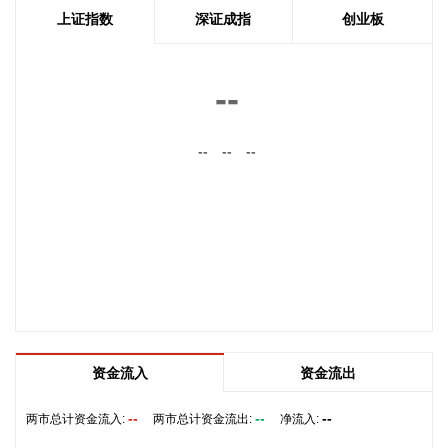
上证指数
深证成指
创业板
据中兴通讯官网，近日，由中兴通讯与巴基斯坦领先云服务商
Sky47联合承建的、巴基斯坦规模最大的通算与智算一体化的
数据中心——Sky47喀喇昆仑一号（Karakoram-01） 落成典
--
礼在伊斯兰堡举办。作为巴基斯坦首座定制化AI原生Tier III级
数据中心，Sky47喀喇昆仑一号总供电容量达8.5兆瓦。该中心
--
--
--
将在巴基斯坦全国范围内提供强大的云计算、数据托管与先进
数字服务支持，全面满足政府及企业在人工智能（AI）、机器
学习（ML）及高性能计算（HPC）等领域的算力需求。
2026-08-06 10:42:31
倍瑞思官微消息，近日，倍瑞思与证通电子完成浸没式液冷试
点落地，为高密度算力机房升级打造可落地范本。本次试点核
心硬件为针对浸没场景专项研发的智算服务器，搭载8张
RTX5090算力卡，适配AI训练、模型推理、仿真渲染等高负载
工作。本次双方合作打通定制服务器、存量暖通复用、稳定运
资金流入
资金流出
维完整链路，解决行业普遍存在的液冷改造成本高等痛点。未
来双方将基于本次试点持续优化，研发多机柜并联方案，完善
--
--
--
两市总计资金流入:
两市总计资金流出:
净流入:
不同水温、不同算力硬件的适配标准，推动浸没液冷从大型超