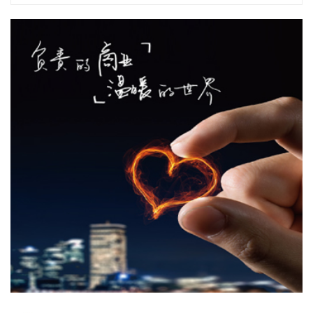
算走向普惠落地。
2026-08-06 10:42:22
据中国光谷公众号，近日，中微半导体设备（上海）股份有限
公司（简称“中微半导体”）华中总部正式落户光谷，预计明年
初正式投入运营。中微半导体设备（武汉）有限公司已于7月
28日完成注册，注册资本5000万元。项目聚焦核心半导体设备
研发，计划建设华中总部及研发中心，开展薄膜、刻蚀、外延
等核心半导体设备的研发，服务武汉乃至华中地区重点客户。
2026-08-06 10:39:31
企查查APP显示，近日，江苏铌奥光电科技有限公司发生工商
变更，新增海南云锋基金中心（有限合伙）、上海联想未来创
业投资合伙企业（有限合伙）等为股东，同时注册资本增至
5723.91万元。企查查信息显示，该公司成立于2020年，经营
范围包含：集成电路芯片设计及服务；集成电路设计；集成电
路芯片及产品销售；光学仪器销售等。据其官网，铌奥光电专
注于薄膜铌酸锂调制器芯片及相关光互连器件的设计、研发和
销售。