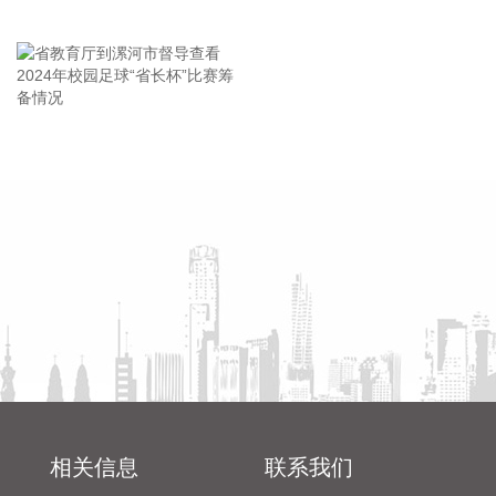
王海东作家庭教育专题讲座
海峡股份(002320)8月7日公告，公司下属全资子公司中远海运
客运有限公司于近日收到政府补助资金1.03亿元，为与收益相
关的政府补助，占公司2025年度经审计归属于上市公司股东的
净利润的59.25%。
2026-08-07 17:18:31
省教育厅到漯河市督导查看
陈向凡调研抗旱保秋工作
2024年校园足球“省长杯”比赛
美联新材(300586)8月7日披露业绩预告，预计2026年半年度
筹备情况
归属于上市公司股东的净利润900万元—1200万元，上年同期
为亏损1619.25万元，同比扭亏为盈。报告期内，公司按照年
度经营计划积极开展各项工作，营业收入及综合毛利率均有所
提升。
2026-08-07 17:14:26
五洲特纸(605007)8月7日披露半年报，2026年上半年，公司
实现营业收入48.95亿元，同比增长18.76%；归属于上市公司
股东的净利润2.3亿元，同比增长88.95%；基本每股收益0.48
元。2026年上半年，公司把握行业结构性行情机遇，持续优化
相关信息
联系我们
产品结构，加快湖北基地产能释放，整体产销量与经营业绩稳