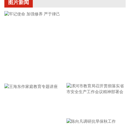
技术领域的转型，积极推进二次并购。截至目前，公司二次并
图片新闻
购事项仍处于筹划阶段，正在积极推进中，尚未签署任何意向
性协议，存在一定的不确定性，请广大投资者注意投资风险。
2026-08-07 17:19:16
翰宇药业(300199)8月7日公告，公司于近日收到国家药品监督
管理局签发的替尔泊肽注射液《受理通知书》。替尔泊肽国内
仅有礼来公司进口产品及本地化产品在售，翰宇药业为国内首
家提出上市许可申请的企业。
2026-08-07 17:18:33
牢记使命 加强修养 严于律己
超频三(300647)8月7日披露半年报，2026年上半年，公司实
现营业收入6.34亿元，同比增长33.72%；归属于上市公司股东
的净利润1732.46万元，同比增长53.2%；基本每股收益
0.0379元。报告期内，公司锂离子电池材料业务实现营业收入
4.72亿元，同比提升114.87%，锂离子电池材料市场行情回
漯河市教育局召开贯彻落实省
暖，公司碳酸锂产能逐步释放，经营利润扭亏为盈，盈利能力
进一步增强。
市安全生产工作会议精神部署
2026-08-07 17:18:32
会