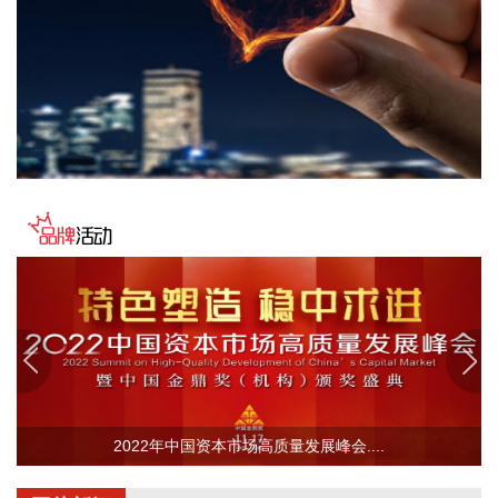
2026-08-07 17:29:11
震裕科技(300953)8月7日公告，近日，公司收到中国证监会批
复，同意公司向不特定对象发行可转换公司债券的注册申请。
2026-08-07 17:22:30
航天智装(300455)8月7日披露半年报，2026年上半年，公司
实现营业收入3.67亿元，同比下降25.68%；实现归属于上市公
司股东的净利润为255.83万元，上年同期亏损1.54亿元，同比
扭亏为盈；基本每股收益0.0036元。 营业收入业绩变动主要原
因是公司本期收入结构占比变化，核工业业务专项工程上期结
项，其业务板块收入规模较上期减少。
2026-08-07 17:22:14
3天2板金一文化(002721)8月7日发布股票交易异常波动公告，
公司股票连续三个交易日内（8月5日、8月6日、8月7日）收盘
价格涨幅偏离值累计达到20％以上。根据公司在《2025年年度
2022年中国资本市场高质量发展峰会....
报告》中披露的“未来发展的展望”，公司将加速向软件与信息