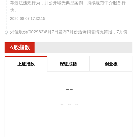
等违法违规行为，并公开曝光典型案例，持续规范中介服务行
为。
2026-08-07 17:32:15
湘佳股份(002982)8月7日发布7月份活禽销售情况简报，7月份
销售活禽404.51万只，销售收入7969.32万元，销售均价9.48
元/公斤，环比变动分别为10.4%、6.21%、-0.61%，同比变动
A股指数
分别为9.11%、56.91%、20.79%。
2026-08-07 17:29:22
上证指数
深证成指
创业板
唐人神(002567)8月7日发布7月生猪销售简报，公司2026年7
月生猪销量40.23万头（其中商品猪20.36万头，仔猪19.87万
--
头），同比上升14.42%，环比上升12.29%；销售收入合计
3.11亿元，同比下降47.20%，环比上升3.23%。公司生猪销售
--
--
--
收入同比降幅较大，主要受生猪市场行情波动和出栏结构调整
的影响。
2026-08-07 17:29:17
据光威复材消息，8月6日—7日，包头市国防工业企业协会牵