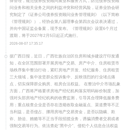
律管理，规范债券投资顾问展业和服务方式，防范债券投资顾
问业务和相关业务之间的利益冲突和经营风险，证券业协会研
究制定了《证券公司债券投资顾问业务管理规则》（以下简称
《管理规则》），经协会第八届理事会第四次会议表决通过，
并向中国证监会备案，现予发布。《管理规则》设置6个月过
渡期，将于2027年2月5日起正式施行。
2026-08-07 17:35:17
据广西日报，近日，广西壮族自治区住房和城乡建设厅印发通
知，在全区范围部署开展房地产交易、房产中介、住房租赁市
场秩序集中整治行动，紧盯房地产开发、经纪服务、住房租赁
三大领域，集中攻坚群众投诉集中、反映强烈的行业堵点痛
点，切实保障群众购房、租房合法权益。 在整治中介市场乱象
方面，广西将严格要求房地产经纪机构落实明码标价制度，加
强对头部房地产经纪机构的收费监测，引导其合理降低服务费
用；重点核查企业是否存在违规收取金融返点、渠道费等不正
当利益，是否侵占、挪用房地产交易资金，是否以隐瞒、欺
诈、胁迫、贿赂等不正当手段招揽业务，诱骗消费者交易或者
强制交易等行为。依法查处“黑中介”、侵犯个人信息合法权益