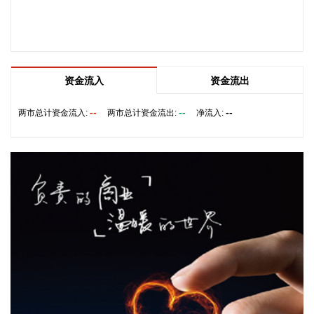
头组织本地6家重点企业组团到公司考察调研，双方围绕碳纤
维、复合材料领域开展技术对接与合作洽谈。 考察团实地参观
碳纤维织物、预浸料、碳梁拉挤制品、航空先进复合材料、航
天先进复合材料、生产设备及工装模具六大业务板块，全面了
解光威复材碳纤维全产业链布局与产业化落地成果。参观结束
资金流入
资金流出
后，双方召开专题座谈，围绕新材料技术联合研发、产业项目
落地、市场配套合作等议题深度研讨，交换行业发展经验，谋
--
--
--
两市总计资金流入:
两市总计资金流出:
净流入:
划多元化合作路径。
2026-08-07 17:29:16
超颖电子(603175)8月7日公告，公司拟投资建设高多层及HDI
印制电路板P3项目，项目预计总投资金额为20.86亿元人民币
或等值外币。
2026-08-07 17:29:13
御银股份(002177)8月7日披露半年报，2026年上半年，公司
实现营业收入2704.43万元，同比下降8.67%；归属于上市公
司股东的净利润1213.33万元，同比增长14.25%；基本每股收
益0.0159元。