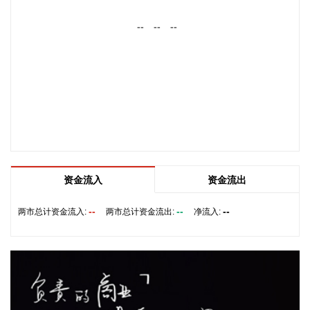
关，另一家是光模块领域的领军企业。从公司业务类别看，
--
--
--
PCB制板业务订单每月呈较快增长态势，部分瓶颈工序产能已
经满产，订单有所积压，相关扩产设备正在添置中，公司将结
合订单增长的需求加快产能的完全释放，以更好地满足客户需
求。 从目前的情况看，公司营业收入加速增长的趋势没有变，
预计今年下半年的销售增速明显高于上半年，毛利率随着产能
利用率的提升也在稳步提升。
2026-08-06 22:36:20
8月6日，中交集团党委书记、董事长宋海良在福建宁德与宁德
时代新能源科技股份有限公司创始人、董事长兼总经理曾毓群
资金流入
资金流出
举行会谈。双方围绕深化新能源、交能融合、绿色发展、科技
创新等领域合作进行深入交流。
--
--
--
两市总计资金流入:
两市总计资金流出:
净流入:
2026-08-06 22:28:22
创源股份(300703)8月6日在互动平台回复称，公司目前并未自
建算力中心，更多聚焦于算力资源的应用，通过与外部算力服
务商合作，积极建设AIGC技术平台。目前AIGC技术平台对公
司业绩不产生直接影响。