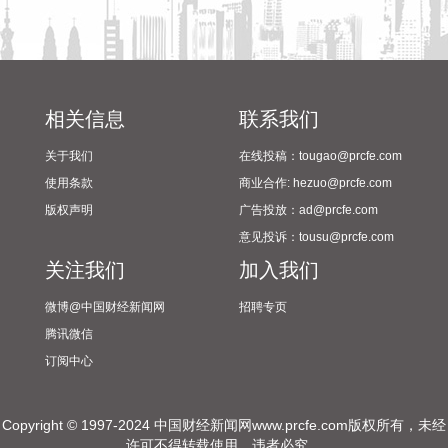
潍柴动力8月6日在互动平台表示，公司没有可回收航空发动机
相关业务。
2026-08-06 21:34:23
德固特8月6日在互动平台表示，公司没有液冷装备、数据中心
相关信息
联系我们
的管理领域的布局或产业规划。
关于我们
在线投稿：tougao@prcfe.com
2026-08-06 21:30:33
使用条款
商业合作: hezuo@prcfe.com
据中国电子消息，8月6日，中国电子与中信集团签署战略合作
版权声明
广告投放：ad@prcfe.com
协议，双方将进一步加强在金融服务、金融科技等领域的合
意见投诉：tousu@prcfe.com
作。
关注我们
加入我们
2026-08-06 21:22:18
微博@中国财经新闻网
招聘专页
毕马威日前发布的《全球并购趋势与中国并购市场展望》报告
腾讯微信
显示，基于对全球20个国家和地区逾700名并购交易参与者的
订阅中心
系统调研，多数机构预计未来并购交易数量将持续上升，分拆
正成为重塑投资组合的核心机制，预计2026年或迎来分拆浪
潮。在中国市场，并购交易数量维持低位，但单笔平均交易规
Copyright © 1997-2024 中国财经新闻网www.prcfe.com版权所有，未经
模显著扩张，前十大并购交易金额占比大幅提升，战略性政策
许可不得转载使用，违者必究。