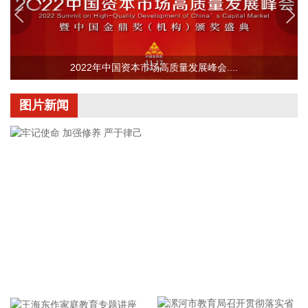
回购完毕后将依法进行注销并减少公司注册资本。回购资金总
额不低于2000万元（含），不超过3000万元（含）。
2026-08-06 22:12:42
据“浙江发布”，8月6日，浙江省委、省政府召开全省防御应对
2022年中国资本市场高质量发展峰会....
13号台风“白海豚”工作部署会议，对做好全省面上防台工作进
行具体部署。 会议强调，要强化预报预警，做到“早报、快
图片新闻
报、多报”，多部门加密精细化预报，健全预警叫应机制，全面
覆盖重点群体；要有序启动响应，科学把握“时、度、效”，全
面激活“1833”联合指挥体系，规范应急响应启动、会商研判与
信息报送流程；要加强风险排查管控，做到“无漏洞、无死角、
无盲区”，全覆盖排查管控各类安全隐患；要聚焦小流域、山塘
水库、在建水利工程及海塘安全，做到“早动、快动、小动”，
检修加固各类水利设施与薄弱海塘；要提前组织人员转移，做
到“不漏一户、不落一人”，按时分段完成各类风险区域人员转
移；要强化应急准备，做到力量下沉、保障下倾，前置各类抢
险救援队伍，配齐调试防汛救灾物资装备，充实海上救援力
牢记使命 加强修养 严于律己
量；要从严从细管控重点船舶，摸清底数、分类避风、强化闭
环，确保“船靠岸、避到位”；要全员全域落实海上人员撤离，