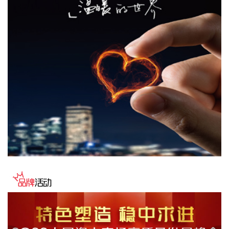
2026-08-06 22:24:14
纳斯达克100指数转涨，标普500指数涨0.2%。美光科技转
涨，此前一度跌超7%。希捷科技收复8%的跌幅后涨近2%。其
他存储股也大幅收窄跌幅。
2026-08-06 22:20:19
据上海市国资委消息，8月6日，上海市国资委党委书记、主任
周小全接待上海清算所党委书记、董事长马贱阳一行，双方围
绕自贸离岸债等新型金融工具运用、套期保值等风险管理领域
的合作开展深入交流。双方表示，将深入贯彻落实十二届市委
九次全会精神，以协同机制为纽带，持续推动金融基础设施资
源与市属国资产业布局深度联动，立足服务实体经济、守牢金
融安全底线，共同服务上海“五个中心”建设。
2026-08-06 22:16:16
映翰通(688080)8月6日公告，公司控股股东、实控人李明、李
红雨提议公司使用自有资金通过集中竞价交易方式回购股份，