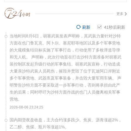
更多
刷新
41
秒后刷新
当地时间8月6日，胡塞武装发表声明称，其武装力量针对沙特
方面在也门鲁瓦克、阿卜尔、塞尼耶等地区以及多个军事营地
的大规模集结目标实施了军事打击，行动使用了多枚弹道导弹
和无人机。 声明称，此次行动旨在打击沙特方面准备对胡塞武
装控制区发起升级行动的军事集结。胡塞武装宣称，行动造成
大量亲沙特武装人员死伤，摧毁并焚毁了位于瓦迪阿口岸附近
多个军事营地、武器库及军事装备，并击毁大量军用车辆。 声
明警告沙特方面不要采取进一步军事行动，否则将承担由此产
生的后果；同时呼吁为沙特方面作战的也门人员撤离相关军事
营地。
2026-08-06 23:24:25
国内期货夜盘收盘，主力合约涨多跌少。焦炭、沥青涨超2%，
乙二醇、焦煤、瓶片等涨超1%。