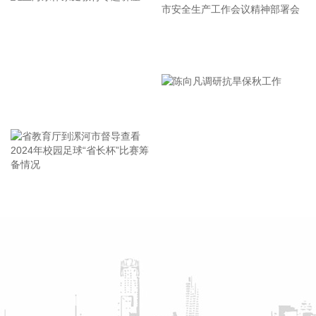
严格执行标准，严防人员回流，确保“人上岸、零留守”；要切
实加强客运船舶管理，刚性落实停航要求，妥善安置旅客，确
保“客停渡、零营运”；要扎实做好宣传引导工作，高频滚动发
漯河市教育局召开贯彻落实省
布权威信息，针对沿海群众、渔民、游客等重点群体加强动
员。
市安全生产工作会议精神部署
2026-08-06 22:00:41
会
王海东作家庭教育专题讲座
依顿电子(603328)8月6日公告，拟向包括公司控股股东九洲集
团在内的不超过35名特定投资者，发行股票募资不超过20亿
元，用于高端印制电路板智能制造项目及补充流动资金。其
中，九洲集团拟以现金方式认购此次发行股份金额不低于5亿
元（含）且不高于10亿元（含）。
省教育厅到漯河市督导查看
陈向凡调研抗旱保秋工作
2026-08-06 21:45:44
2024年校园足球“省长杯”比赛
筹备情况
美股三大指数开盘涨跌不一，标普500指数涨0.07%，道指涨
0.19%，纳指跌0.34%。存储股多数走低，闪迪跌超12%，西
部数据跌超19%。
2026-08-06 21:39:02