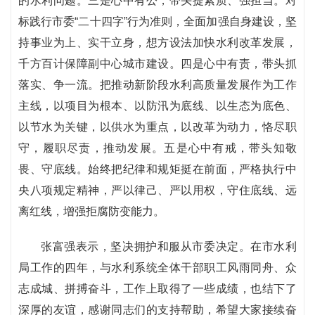
的水利问题。三是心中有公，带头提素质、强担当。对
标践行市委“二十四字”行为准则，全面加强自身建设，坚
持事业为上、实干立身，想方设法加快水利改革发展，
千方百计保障副中心城市建设。四是心中有责，带头抓
落实、争一流。把推动新阶段水利高质量发展作为工作
主线，以项目为根本、以防汛为底线、以生态为底色、
以节水为关键，以供水为重点，以改革为动力，恪尽职
守，履职尽责，推动发展。五是心中有戒，带头知敬
畏、守底线。始终把纪律和规矩挺在前面，严格执行中
央八项规定精神，严以律己、严以用权，守住底线、远
离红线，增强拒腐防变能力。
张富强表示，坚决拥护和服从市委决定。在市水利
局工作的四年，与水利系统全体干部职工风雨同舟、众
志成城、拼搏奋斗，工作上取得了一些成绩，也结下了
深厚的友谊，感谢同志们的支持帮助，希望大家接续奋