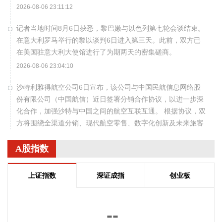
2026-08-06 23:11:12
记者当地时间8月6日获悉，黎巴嫩与以色列第七轮会谈结束。
在意大利罗马举行的黎以谈判6日进入第三天。此前，双方已
在美国驻意大利大使馆进行了为期两天的密集磋商。
2026-08-06 23:04:10
沙特利雅得航空公司6日宣布，该公司与中国民航信息网络股
份有限公司（中国航信）近日签署分销合作协议，以进一步深
化合作，加强沙特与中国之间的航空互联互通。 根据协议，双
方将围绕全渠道分销、现代航空零售、数字化创新及未来旅客
体验等领域开展合作。此协议还支持利雅得航空持续拓展包括
中国在内的国际航线网络。
A股指数
2026-08-06 22:56:17
上证指数
深证成指
创业板
一博科技8月6日接受机构调研时表示，截至目前，公司销售订
单签单金额与去年同期相比增长超过70%，增速整体上逐月提
高，增长较快的领域有ATE产品、光模块、机器人及其他与人
--
工智能相关的领域，公司前三大客户中有两家主业与ATE相