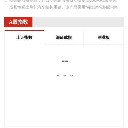
据包钢股份消息，近日，包钢股份成功研制出800MPa级增强
成形性稀土热轧汽车结构用钢。该产品采用“稀土净化钢质+纳
米析出强化”复合技术，兼具高强度、高塑性与优异的扩孔性
能，可适用于商用车高承载、复杂变形的汽车结构件。产品已
A股指数
通过某知名商用车配套厂的试模及批量应用验证。
2026-08-07 22:38:11
上证指数
深证成指
创业板
南大光电(300346)在互动平台表示，公司三甲基铟年产能共计
5吨，其中可用于磷化铟生产的高纯三甲基铟产能根据市场情
--
况进行上调，目前约为2吨/年。公司积极关注市场，加快业务
向高端化合物方向优化整合。
--
--
--
2026-08-07 22:26:18
据海南日报，8月7日，海南省政府与跨境电商企业座谈会在海
口举行，以政企面对面的形式听取跨境电商平台企业和服务机
构意见建议，共促海南跨境电商高质量发展。省长刘小明主持
会议。 京东集团、抖音集团、WB中国商家服务中心、蚂蚁集
团、菜鸟集团、海南跨境电商公共服务中心等跨境电商平台企
业和服务机构代表，以及中国跨境电商50人论坛、中国国际电