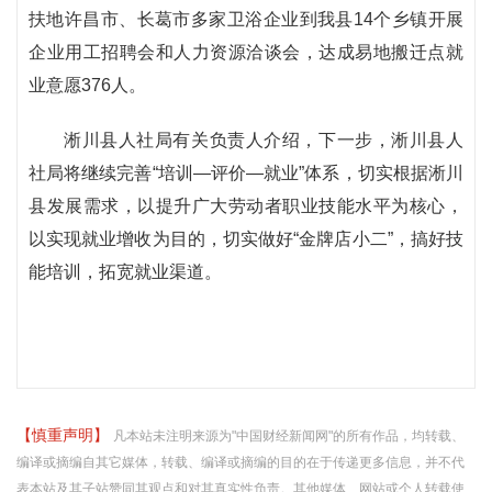
扶地许昌市、长葛市多家卫浴企业到我县14个乡镇开展
企业用工招聘会和人力资源洽谈会，达成易地搬迁点就
业意愿376人。
淅川县人社局有关负责人介绍，下一步，淅川县人
社局将继续完善“培训—评价—就业”体系，切实根据淅川
县发展需求，以提升广大劳动者职业技能水平为核心，
以实现就业增收为目的，切实做好“金牌店小二”，搞好技
能培训，拓宽就业渠道。
【慎重声明】
凡本站未注明来源为"中国财经新闻网"的所有作品，均转载、
编译或摘编自其它媒体，转载、编译或摘编的目的在于传递更多信息，并不代
表本站及其子站赞同其观点和对其真实性负责。其他媒体、网站或个人转载使