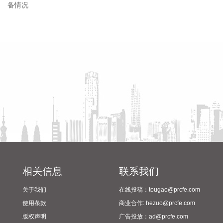
金贷款最高额度为100万元；夫妻双方均为缴存人的，购买首
套住房公积金贷款最高贷款额度为240万元，二套住房公积金
贷款最高额度为200万元。符合以下条件的，最高贷款额度可
省教育厅到漯河市督导查看
陈向凡调研抗旱保秋工作
进一步上浮： 1.城六区户籍居民家庭，在城六区外购买首套住
2024年校园足球“省长杯”比赛
房的，最高可上浮20万元； 2.购买住房符合本市建筑绿色发展
筹备情况
支持政策的，最高可上浮40万元； 3.本市户籍二孩及以上多子
女家庭购买住房的，可上浮40万元。 同时符合多项条件的，最
高贷款额度可叠加上浮，购房家庭中1人为公积金缴存人的，
最高上浮60万元；夫妻双方均为缴存人的，最高上浮100万
元。实际贷款额度依据购房家庭还款能力确定。
2026-08-07 21:32:25
据中国工程机械工业协会对挖掘机主要制造企业统计，2026年
7月销售各类挖掘机19521台，同比增长13.9%。其中：国内销
量7608台（含电动挖掘机41台），同比增长4.13%；出口
相关信息
联系我们
11913台（含电动挖掘机62台），同比增长21.2%。 2026年1
关于我们
在线投稿：tougao@prcfe.com
—7月，共销售挖掘机171841台，同比增长24.8%。其中：国
内销量86633台（含电动挖掘机227台），同比增长18.8%；出
使用条款
商业合作: hezuo@prcfe.com
口85208台（含电动挖掘机197台），同比增长31.7%。
版权声明
广告投放：ad@prcfe.com