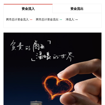
子商务中心的专家，围绕完善智慧物流体系与航线网络、构建
跨境电商生态体系、拓展跨境电商新业态、建立长效流量机
资金流入
资金流出
制、加强品牌宣传推广等提出意见建议。 刘小明表示，希望政
企同心合力，构建亲清政商关系，搭建常态化政企沟通机制，
--
--
--
两市总计资金流入:
两市总计资金流出:
净流入:
以政府的精准施策、企业的灵活创新，共建海南跨境电商出海
产业基地、自贸港跨境电商一站式服务平台，推动政策红利和
市场活力深度耦合，使海南在全球跨境电商版图中占据独特地
位。
2026-08-07 22:18:12
8月7日下午，国家防总副总指挥、水利部部长李国英主持专题
会商，视频连线水利部长江、黄河、淮河、海河、珠江、松
辽、太湖等流域管理机构，分析研判今年第13号台风“白海
豚”发展态势及影响，系统安排部署台风暴雨洪水防御工作。
李国英要求，全力以赴做好六个方面重点工作。一要强化监测
预报预警。二要突出抓好山洪灾害防御。三要确保水利工程安
全度汛。四要强化流域水工程统一联合调度。五要统筹做好城
市外洪内涝防御。六要确保重要基础设施安全。
2026-08-07 22:14:22