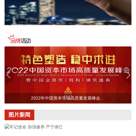
美股存储股走低，美光科技跌超2%，SK海力士跌超5%，闪迪
跌超3%，西部数据跌超5%，希捷科技跌超9%。
2026-08-07 22:06:20
冠盛股份7月投资者关系活动记录表披露，冠盛东驰电池工厂
于4月开始调试工作，为提升工厂调试进度，国网温州供电公
司提前搭建10千伏临时线路协助公司推进设备调试进度。6月
25日，供电公司已顺利完成110千伏变电站的建设并顺利引入
市政电网进行供电。目前工厂已经进入全面联机调试工作，预
计调试周期为6—9个月。固液混合电池量产线尚未正式下线，
项目的最新动态以公司公开披露的信息为准。
2026-08-07 22:04:03
2022年中国资本市场高质量发展峰会....
据青岛港公众号消息，8月7日，山东港口青岛港与青岛科技大
学在山港大厦签署战略合作协议。根据协议，双方将充分发挥
图片新闻
各自优势，强化资源共享、优势互补，加快培育新质生产力，
着力打造一批可复制、可推广的示范应用场景，为智慧绿色港
口建设注入强劲动能。