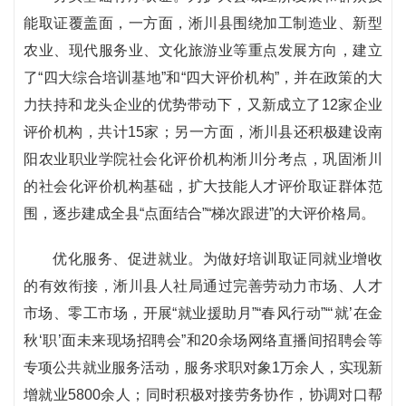
能取证覆盖面，一方面，淅川县围绕加工制造业、新型
农业、现代服务业、文化旅游业等重点发展方向，建立
了“四大综合培训基地”和“四大评价机构”，并在政策的大
力扶持和龙头企业的优势带动下，又新成立了12家企业
评价机构，共计15家；另一方面，淅川县还积极建设南
阳农业职业学院社会化评价机构淅川分考点，巩固淅川
的社会化评价机构基础，扩大技能人才评价取证群体范
围，逐步建成全县“点面结合”“梯次跟进”的大评价格局。
优化服务、促进就业。为做好培训取证同就业增收
的有效衔接，淅川县人社局通过完善劳动力市场、人才
市场、零工市场，开展“就业援助月”“春风行动”“‘就’在金
秋‘职’面未来现场招聘会”和20余场网络直播间招聘会等
专项公共就业服务活动，服务求职对象1万余人，实现新
增就业5800余人；同时积极对接劳务协作，协调对口帮