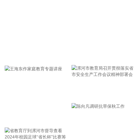
2026-08-07 21:39:20
上海市气象台介绍，台风“白海豚”强度强，环流尺度大，七级
风圈半径超过400公里，北侧结构密实，云雨带发展旺盛，对
上海市的影响呈现“风长雨强”的特点。 台风“白海豚”登陆后深
入内陆的走向还存在较大不确定性，受到东西两环副热带高压
的影响，后期如果台风残涡在上海西侧回旋少动，对上海的影
牢记使命 加强修养 严于律己
响可能会长达4天，过程风雨影响都会比较大。 台风登陆并深
入内陆后，低空风切变较大，容易出现龙卷风，所以10日左
右“白海豚”登陆后要警惕龙卷风的可能性，气象部门也将密切
监测，做好研判和预警。
2026-08-07 21:39:19
漯河市教育局召开贯彻落实省
北京市住房和城乡建设委员会、北京市规划和自然资源委员
市安全生产工作会议精神部署
会、北京住房公积金管理中心7日晚联合印发《关于进一步优
会
化调整本市房地产政策的通知》。通知提出，适度提高住房公
王海东作家庭教育专题讲座
积金最高贷款额度。购房家庭中1人为公积金缴存人的，购买
首套住房公积金贷款最高贷款额度为120万元，二套住房公积