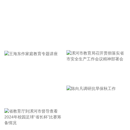
据武汉经开区消息，8月5日，武汉经开区与西上海旗下控股子
公司武汉元丰汽车零部件有限公司签约。西上海再次追投武汉
经开区，建设武汉元丰汽车零部件研发生产基地，进一步增强
经开区在智能底盘执行部件领域的供给能力。该项目总投资约
1.56亿元，将重点布局电子驻车液压盘式制动器（EPB）等线
控制动产品，新增自动化工艺设备、研发测试中心及相关配套
牢记使命 加强修养 严于律己
设施。
2026-08-05 21:59:11
8连板传智教育(003032)8月5日发布股票交易严重异常波动公
告，公司股票连续10个交易日内日收盘价格涨幅偏离值累计达
漯河市教育局召开贯彻落实省
到+100%。公司新开设的线下具身智能开发课程目前尚未正式
市安全生产工作会议精神部署
开班，尚未形成收入和利润，未来市场需求具有高度的不确定
会
性。公司不开展机器人产品的批量研发及生产业务。公司与相
王海东作家庭教育专题讲座
关机器人厂商的合作仅限于培训相关业务，未签订任何涉及股
权投资、产品收入分成的合作协议。
2026-08-05 21:52:12