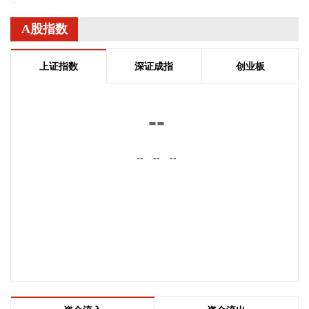
80公里。 预计，“白海豚”将以每小时15-20公里的速度向偏西
方向移动，强度变化不大或略有增强，7日白天穿过琉球群岛
A股指数
后移入东海，并逐渐向华东沿海靠近。 此外，今年第14号台
风“鲸鱼”（热带风暴级）的中心今天凌晨4点钟前后在菲律宾吕
上证指数
深证成指
创业板
宋岛西部沿海登陆，登陆时中心附近最大风力有8级（18米/
秒），中心最低气压998百帕。今天早晨5点钟其中心位于菲律
宾吕宋岛上，就是北纬17.8度、东经120.6度，最大风力有8级
--
（18米/秒），中心最低气压为998百帕。 预计，“鲸鱼”将以每
小时10—15公里的速度向东偏南方向移动，强度逐渐减弱。
--
--
--
2026-08-06 06:56:10
美股三大指数收盘涨跌不一，道指涨0.49%，标普500指数跌
0.17%，纳指跌0.83%。其中，道指续创新高。大型科技股涨
跌不一，SpaceX跌超13%，AMD跌超7%，谷歌跌超4%，英
伟达涨超3%，苹果小幅上涨。油气股普跌，EOG能源跌超
6%，康菲石油、西方石油跌超2%。热门中概股多数下跌，纳
斯达克中国金龙指数跌1.09%。虎牙跌超4%，迅雷跌近4%，
爱奇艺跌超3%，蔚来、哔哩哔哩跌超2%，网易跌近2%。