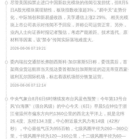
尽管美国拟禁止进口中国新款光模块的传闻引发担忧，但8月5
日A股光模块展现韧性，板块指数收涨超3%，“易中天”走势分
化，中际旭创和新易盛收跌，天孚通信上涨2.29%。 相关光模
块上市公司表示对传闻不予回应，并称公司运营正常。另外，
业内人士向证券时报记者预估，考虑产能差距、技术迭代、原
材料等因素，该“禁令”传闻实际落地难度大。
2026-08-06 07:19:21
委内瑞拉交通部长弗朗西斯科·加尔塞斯5日称，委强震后，首
架商业货运航班当天抵达委首都加拉加斯附近的迈克蒂亚西蒙·
玻利瓦尔国际机场，标志着该机场部分恢复运营。
2026-08-06 07:12:14
中央气象台8月6日6时继续发布台风蓝色预警：今年第13号台
风“白海豚”（强台风级）的中心今天（6日）早晨5点钟位于浙
江省温州市偏东方向约1360公里的西北太平洋上，就是北纬
26.4度、东经134.3度，中心附近最大风力有14级（42米/
秒），中心最低气压为955百帕，七级风圈半径为260—360公
里，十级风圈半径为120—160公里，十二级风圈半径为60—