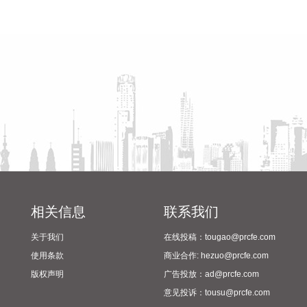
英伟达涨超4%，报221美元/股，总市值约5.33万亿美元。
省教育厅到漯河市督导查看
陈向凡调研抗旱保秋工作
2026-08-05 21:49:10
2024年校园足球“省长杯”比赛
筹备情况
唯特偶(301319)8月5日披露半年报，2026年上半年，公司实
现营业收入9.34亿元，同比增长40.62%；归属于上市公司股东
的净利润5208.45万元，同比增长23.47%；基本每股收益
0.2886元。报告期内，营业收入业绩变动主要原因是金属原材
料价格上升及报价模式调整。
2026-08-05 21:45:27
美股三大指数小幅高开，标普500指数涨0.65%，道指涨
0.7%，纳指涨0.42%。SpaceX跌超10%，AMD跌7%。
2026-08-05 21:38:18
相关信息
联系我们
就“请问公司将来是否会生产电池级碳酸钠？”的问题，博源化
关于我们
在线投稿：tougao@prcfe.com
工(000683)8月5日在互动平台表示，公司暂无相关计划。
使用条款
商业合作: hezuo@prcfe.com
2026-08-05 21:38:18
版权声明
广告投放：ad@prcfe.com
意见投诉：tousu@prcfe.com
荣旗科技(301360)8月5日公告，近日，公司取得招商银行股份