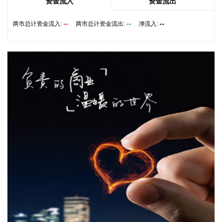
2026-08-06 06:52:12
资金流入
资金流出
美元指数5日下跌。衡量美元对六种主要货币的美元指数当天
--
--
--
两市总计资金流入:
两市总计资金流出:
净流入:
下跌0.18%，在汇市尾市收于99.676。
2026-08-06 06:37:26
当地时间8月5日，巴西央行货币政策委员会宣布将基准利率下
调至14%。这是巴西央行连续第四次降息并下调至近一年以来
的最低点。 尽管中东冲突再起导致油价上涨为巴西通胀带来压
力，市场预期降息周期将持续，并在2026年底下调至
13.75%。
2026-08-06 06:37:19
国内期货夜盘收盘，主力合约多数下跌，苯乙烯、甲醇、乙二
醇、纯苯、丙烯跌超3%，对二甲苯、瓶片、PTA、LPG、聚丙
烯跌超2%。
2026-08-05 23:04:36
广东海事局发布通告，根据气象部门预测，今年第13号台风“白