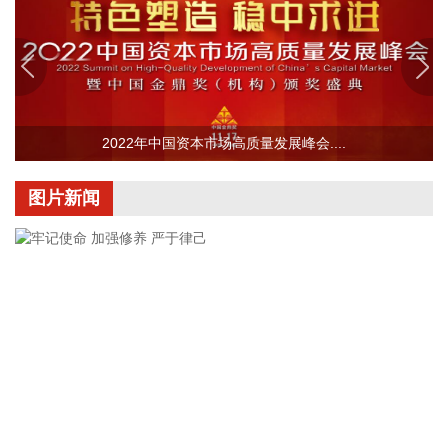
无盲区”，全覆盖排查管控各类安全隐患；要聚焦小流域、山塘
水库、在建水利工程及海塘安全，做到“早动、快动、小动”，
检修加固各类水利设施与薄弱海塘；要提前组织人员转移，做
到“不漏一户、不落一人”，按时分段完成各类风险区域人员转
移；要强化应急准备，做到力量下沉、保障下倾，前置各类抢
险救援队伍，配齐调试防汛救灾物资装备，充实海上救援力
2022年中国资本市场高质量发展峰会....
量；要从严从细管控重点船舶，摸清底数、分类避风、强化闭
环，确保“船靠岸、避到位”；要全员全域落实海上人员撤离，
图片新闻
严格执行标准，严防人员回流，确保“人上岸、零留守”；要切
实加强客运船舶管理，刚性落实停航要求，妥善安置旅客，确
保“客停渡、零营运”；要扎实做好宣传引导工作，高频滚动发
布权威信息，针对沿海群众、渔民、游客等重点群体加强动
员。
2026-08-06 22:00:41
依顿电子(603328)8月6日公告，拟向包括公司控股股东九洲集
团在内的不超过35名特定投资者，发行股票募资不超过20亿
元，用于高端印制电路板智能制造项目及补充流动资金。其