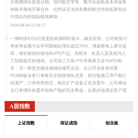
方将围绕全渠道分销、现代航空零售、数字化创新及未来旅客
体验等领域开展合作。此协议还支持利雅得航空持续拓展包括
中国在内的国际航线网络。
2026-08-06 22:56:17
一博科技8月6日接受机构调研时表示，截至目前，公司销售订
单签单金额与去年同期相比增长超过70%，增速整体上逐月提
高，增长较快的领域有ATE产品、光模块、机器人及其他与人
工智能相关的领域，公司前三大客户中有两家主业与ATE相
关，另一家是光模块领域的领军企业。从公司业务类别看，
PCB制板业务订单每月呈较快增长态势，部分瓶颈工序产能已
经满产，订单有所积压，相关扩产设备正在添置中，公司将结
合订单增长的需求加快产能的完全释放，以更好地满足客户需
求。 从目前的情况看，公司营业收入加速增长的趋势没有变，
预计今年下半年的销售增速明显高于上半年，毛利率随着产能
A股指数
利用率的提升也在稳步提升。
2026-08-06 22:36:20
上证指数
深证成指
创业板
8月6日，中交集团党委书记、董事长宋海良在福建宁德与宁德