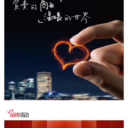
的合作开展深入交流。双方表示，将深入贯彻落实十二届市委
九次全会精神，以协同机制为纽带，持续推动金融基础设施资
源与市属国资产业布局深度联动，立足服务实体经济、守牢金
融安全底线，共同服务上海“五个中心”建设。
2026-08-06 22:16:16
映翰通(688080)8月6日公告，公司控股股东、实控人李明、李
红雨提议公司使用自有资金通过集中竞价交易方式回购股份，
回购完毕后将依法进行注销并减少公司注册资本。回购资金总
额不低于2000万元（含），不超过3000万元（含）。
2026-08-06 22:12:42
据“浙江发布”，8月6日，浙江省委、省政府召开全省防御应对
13号台风“白海豚”工作部署会议，对做好全省面上防台工作进
行具体部署。 会议强调，要强化预报预警，做到“早报、快
报、多报”，多部门加密精细化预报，健全预警叫应机制，全面
覆盖重点群体；要有序启动响应，科学把握“时、度、效”，全
面激活“1833”联合指挥体系，规范应急响应启动、会商研判与
信息报送流程；要加强风险排查管控，做到“无漏洞、无死角、