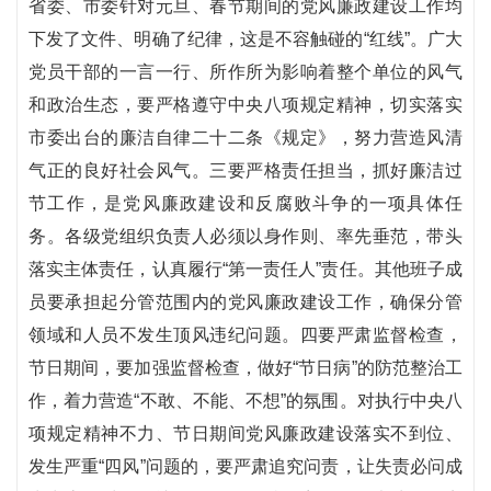
省委、市委针对元旦、春节期间的党风廉政建设工作均
下发了文件、明确了纪律，这是不容触碰的“红线”。广大
党员干部的一言一行、所作所为影响着整个单位的风气
和政治生态，要严格遵守中央八项规定精神，切实落实
市委出台的廉洁自律二十二条《规定》，努力营造风清
气正的良好社会风气。三要严格责任担当，抓好廉洁过
节工作，是党风廉政建设和反腐败斗争的一项具体任
务。各级党组织负责人必须以身作则、率先垂范，带头
落实主体责任，认真履行“第一责任人”责任。其他班子成
员要承担起分管范围内的党风廉政建设工作，确保分管
领域和人员不发生顶风违纪问题。四要严肃监督检查，
节日期间，要加强监督检查，做好“节日病”的防范整治工
作，着力营造“不敢、不能、不想”的氛围。对执行中央八
项规定精神不力、节日期间党风廉政建设落实不到位、
发生严重“四风”问题的，要严肃追究问责，让失责必问成