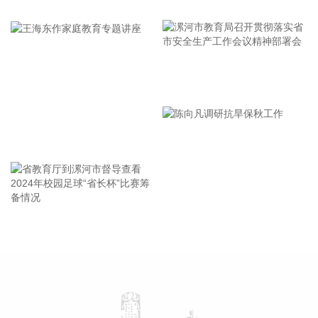
牢记使命 加强修养 严于律己
中，九洲集团拟以现金方式认购此次发行股份金额不低于5亿
元（含）且不高于10亿元（含）。
2026-08-06 21:45:44
美股三大指数开盘涨跌不一，标普500指数涨0.07%，道指涨
漯河市教育局召开贯彻落实省
0.19%，纳指跌0.34%。存储股多数走低，闪迪跌超12%，西
部数据跌超19%。
市安全生产工作会议精神部署
2026-08-06 21:39:02
会
王海东作家庭教育专题讲座
潍柴动力8月6日在互动平台表示，公司没有可回收航空发动机
相关业务。
2026-08-06 21:34:23
德固特8月6日在互动平台表示，公司没有液冷装备、数据中心
省教育厅到漯河市督导查看
陈向凡调研抗旱保秋工作
的管理领域的布局或产业规划。
2024年校园足球“省长杯”比赛
2026-08-06 21:30:33
筹备情况
据中国电子消息，8月6日，中国电子与中信集团签署战略合作
协议，双方将进一步加强在金融服务、金融科技等领域的合