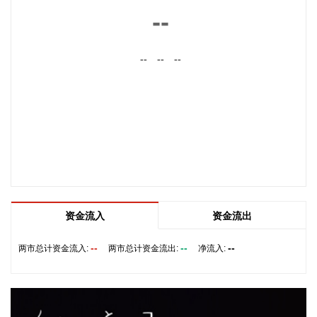
时代新能源科技股份有限公司创始人、董事长兼总经理曾毓群
--
举行会谈。双方围绕深化新能源、交能融合、绿色发展、科技
创新等领域合作进行深入交流。
--
--
--
2026-08-06 22:28:22
创源股份(300703)8月6日在互动平台回复称，公司目前并未自
建算力中心，更多聚焦于算力资源的应用，通过与外部算力服
务商合作，积极建设AIGC技术平台。目前AIGC技术平台对公
司业绩不产生直接影响。
2026-08-06 22:24:14
纳斯达克100指数转涨，标普500指数涨0.2%。美光科技转
涨，此前一度跌超7%。希捷科技收复8%的跌幅后涨近2%。其
资金流入
资金流出
他存储股也大幅收窄跌幅。
--
--
--
2026-08-06 22:20:19
两市总计资金流入:
两市总计资金流出:
净流入:
据上海市国资委消息，8月6日，上海市国资委党委书记、主任
周小全接待上海清算所党委书记、董事长马贱阳一行，双方围
绕自贸离岸债等新型金融工具运用、套期保值等风险管理领域