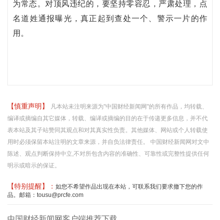
为常态。对顶风违纪的，要坚持零容忍，严肃处理，点
名道姓通报曝光，真正起到查处一个、警示一片的作
用。
【慎重声明】
凡本站未注明来源为"中国财经新闻网"的所有作品，均转载、
编译或摘编自其它媒体，转载、编译或摘编的目的在于传递更多信息，并不代
表本站及其子站赞同其观点和对其真实性负责。其他媒体、网站或个人转载使
用时必须保留本站注明的文章来源，并自负法律责任。 中国财经新闻网对文中
陈述、观点判断保持中立,不对所包含内容的准确性、可靠性或完整性提供任何
明示或暗示的保证。
【特别提醒】：
如您不希望作品出现在本站，可联系我们要求撤下您的作
品。邮箱：tousu@prcfe.com
中国财经新闻网客户端推荐下载