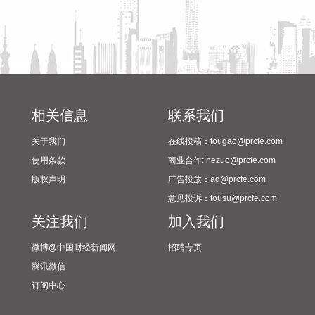
作。
2026-08-06 21:22:18
毕马威日前发布的《全球并购趋势与中国并购市场展望》报告
显示，基于对全球20个国家和地区逾700名并购交易参与者的
系统调研，多数机构预计未来并购交易数量将持续上升，分拆
正成为重塑投资组合的核心机制，预计2026年或迎来分拆浪
相关信息
联系我们
潮。在中国市场，并购交易数量维持低位，但单笔平均交易规
模显著扩张，前十大并购交易金额占比大幅提升，战略性政策
关于我们
在线投稿：tougao@prcfe.com
引导效应显现。AI在并购生命周期中广泛应用，已逐步嵌入尽
使用条款
商业合作: hezuo@prcfe.com
职调查、建模和整合规划，可实现详细的合同审查、持续集成
版权声明
广告投放：ad@prcfe.com
风险监控和历史交易模式识别，处理能力远超人力极限。
意见投诉：tousu@prcfe.com
2026-08-06 21:18:16
关注我们
加入我们
据应急管理部网站消息，8月6日，国家防总办公室、应急管理
微博@中国财经新闻网
招聘专页
部组织中国气象局、水利部、自然资源部、工业和信息化部、
腾讯微信
住房城乡建设部、交通运输部等部门联合会商，研判近期强降
订阅中心
雨和台风“白海豚”发展趋势，部署重点地区防汛防台风工作。
国家防总针对浙江、福建启动防汛防台风四级应急响应，继续