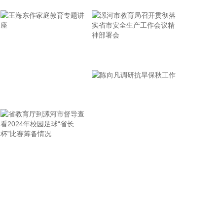
路透社7日援引一名美国官员的话报道称，伊朗与阿
曼围绕霍尔木兹海峡的谈判“有进展”，“预计很快达成
协议”。 这名官员说，一旦协议达成，霍尔木兹海峡
恢复商业航运，美国将解除对伊海上封锁。这名官员
同时重申，美方行动将继续基于伊朗履行承诺的实际
漯河市教育局召开贯彻落
情况。
实省市安全生产工作会议
2026-08-08 12:34:13
精神部署会
王海东作家庭教育专题讲
据中国铁建，8月8日，由铁建投资作为联合体牵头人
投资建设，铁五院勘察设计，中铁十四局、中铁二十
座
四局、中铁建设、中国铁建电气化局等单位参建的杭
州经绍兴至台州高铁温岭至玉环段（简称杭台高铁温
玉段）正式开通运营，玉环从不通铁路直接迈入高铁
省教育厅到漯河市督导查
陈向凡调研抗旱保秋工作
时代，杭州至玉环最快1小时47分高铁直达，台州市
实现“县县通铁路”。
看2024年校园足球“省长
2026-08-08 12:26:22
杯”比赛筹备情况
中国地震台网自动测定：8月8日11时45分，在新疆
阿克苏地区沙雅县附近（北纬39.62度，东经82.83