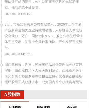
获认证产品的销售，公司目前在美销售的光伏逆变
器、储能系统不受影响。
2026-08-08 15:14:28
8日，市场监管总局公布数据显示，2026年上半年新
产业新赛道相关企业持续增动能，人形机器人领域新
设企业11.6万户，同比增长9.5%，服务业相关经营主
体亮点突出，制造业企业转型加快，产业发展亮点纷
呈。
2026-08-08 14:56:18
据西藏日报，近日，经国家药品监督管理局严格审评
审批，由西藏自治区人民医院副院长、西藏高原医学
研究所所长格桑罗布教授担任主要研究者的乙酰唑胺
缓释胶囊正式获批上市，成为国内首个获批具有预防
急性高原病适应症的药品。该药品的获批上市，结束
了我国无专门预防急性高原病专用药的历史，进一步
A股指数
丰富了高原医学防治手段，为高原群众、广大进藏人
群及高原重大项目建设提供了坚实的健康保障，同时
上证指数
深证成指
创业板