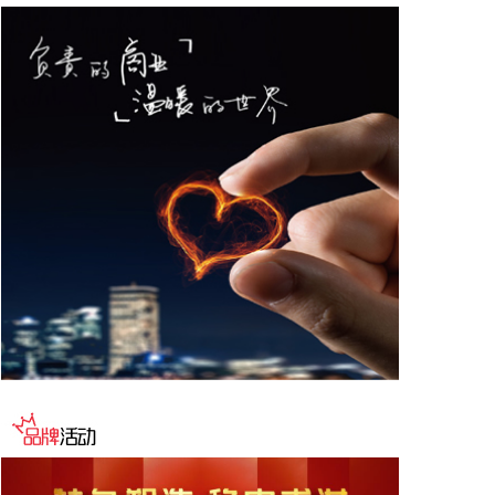
有关单位提前采取防潮避浪措施，有效防范可能带来
海水倒灌风险。
2026-08-08 14:10:15
据南京发布，8月4日，“南京聚信天晟股权投资合伙
企业（有限合伙）”正式落地紫金山国际科创基金街
区。基金规模10.01亿元，管理人为中信聚信（北
京）资本管理有限公司，其向上穿透的实际控制人为
中信集团，管理人整体管理规模超百亿元。该基金在
2026紫金山创投大会上签约启动组建，将重点投向新
一代信息技术、高端装备、新材料、新能源、生物医
药及新消费等领域，为南京科创产业注入新的资本动
能。
2026-08-08 14:06:16
据气象部门预测和自然资源部地质灾害技术指导中心
研判，受台风“白海豚”影响，未来三天，浙江东部、
安徽西部等地局部地区发生地质灾害的风险高。自然