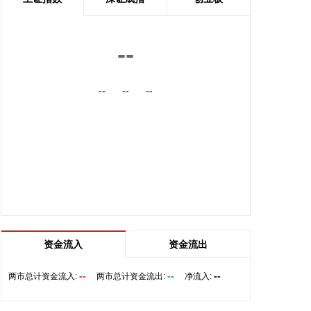
有力提升了西藏在国际高原医学领域的科研影响力。
2026-08-08 14:14:35
--
据自然资源部，今年第9号台风“白海豚”（强台风级）
正逐渐向我国东南沿海靠近，受其影响，8月7日—8
--
--
--
日，东海出现6—9米狂浪到狂涛区，达到近海橙色警
报级别；浙江近岸海域海浪出现3—5米大浪到巨浪，
达到橙色预警级别。预计未来24小时，江苏南通至浙
江温州将出现最大160cm风暴增水，浙江近岸海域将
出现5—8米的巨浪到狂浪，海浪预警级别为红色。
根据《海洋灾害应急预案》规定，自然资源部于8月8
日将浙江的海洋灾害应急响应升级为二级，将福建和
上海的海洋灾害应急响应升级为三级。要求浙江、上
海、福建、江苏等受影响省份自然资源（海洋）主管
部门、国家海洋环境预报中心、自然资源部海洋减灾
资金流入
资金流出
中心、自然资源部东海局等单位组织做好应急监测、
会商研判、预报预警以及灾害调查评估等工作。受此
--
--
--
两市总计资金流入:
两市总计资金流出:
净流入:
次台风过程影响，我国东海海域风大浪高，海况恶
劣，提醒海上航行作业的船只远离危险海域，沿海各