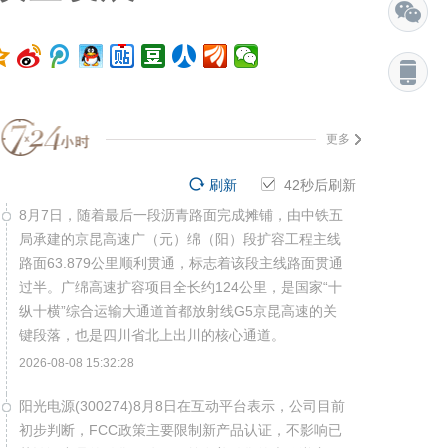
更多
刷新
41
秒后刷新
8月7日，随着最后一段沥青路面完成摊铺，由中铁五
局承建的京昆高速广（元）绵（阳）段扩容工程主线
路面63.879公里顺利贯通，标志着该段主线路面贯通
过半。广绵高速扩容项目全长约124公里，是国家“十
纵十横”综合运输大通道首都放射线G5京昆高速的关
键段落，也是四川省北上出川的核心通道。
2026-08-08 15:32:28
阳光电源(300274)8月8日在互动平台表示，公司目前
初步判断，FCC政策主要限制新产品认证，不影响已