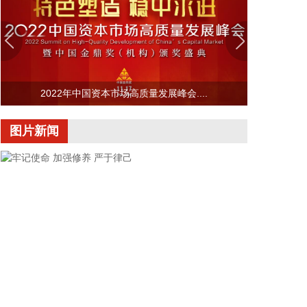
资源部于8月8日12时对安徽启动地质灾害防御IV级响
应，将浙江地质灾害防御响应等级由IV级提升为Ⅲ
级，派出司局级同志带队的工作组赴浙江指导地质灾
害防范应对工作。
2026-08-08 13:38:17
2022年中国资本市场高质量发展峰会....
中国地震台网正式测定：8月8日12时50分在美国阿
拉斯加州（北纬62.35度，西经152.25度）发生5.2级
图片新闻
地震，震源深度10千米。
2026-08-08 13:26:20
据湖北日报，8月7日，湖北省首家宇树科技产业学院
在长江工程职业技术学院成立。据悉，“宇树科技产业
学院”由宇树科技股份有限公司与长江工程职业技术学
院共建，实行“企业专家任院长、校内教授任执行副院
长”双院长制管理架构，聚焦机器人调试、运维、技术
支持等市场紧缺岗位，精准培育紧缺人才。
2026-08-08 13:22:33
牢记使命 加强修养 严于律己