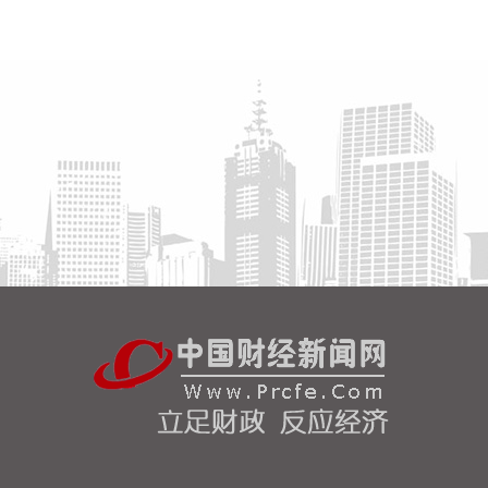
度）发生4.5级左右地震。最终结果以正式速报为
准。
2026-08-08 11:58:15
乌克兰空军8日在社交媒体称，乌克兰首都基辅，以
及敖德萨州等多地有无人机来袭风险。基辅市军事管
理局称，由于无人机和弹道导弹威胁，基辅市拉响防
空警报。该部门还称，基辅一处燃料库起火，但未说
明具体原因。 据俄罗斯方面8日凌晨消息，俄罗斯萨
马拉州、萨拉托夫州等多地有导弹来袭风险。今天已
有十多个俄罗斯机场暂停航班起降。
2026-08-08 11:42:20
根据国融基金8月8日公告，总经理毛灵俊因个人原因
离任，总经理职位暂由张圆辉代任。根据国融基金安
排，该公司董事会选举韩光华拟任公司总经理，待韩
光华完成相关程序后履职。
2026-08-08 11:08:16