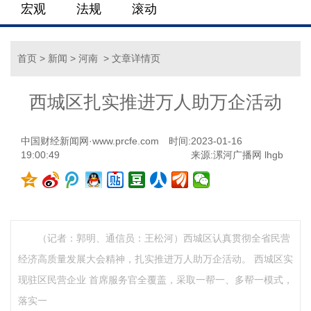
宏观
法规
滚动
首页
>
新闻
>
河南
> 文章详情页
西城区扎实推进万人助万企活动
中国财经新闻网·www.prcfe.com
时间:2023-01-16
19:00:49
来源:漯河广播网 lhgb
（记者：郭明、通信员：王松河）西城区认真贯彻全省民营
经济高质量发展大会精神，扎实推进万人助万企活动。 西城区实
现驻区民营企业 首席服务官全覆盖，采取一帮一、多帮一模式，
落实一