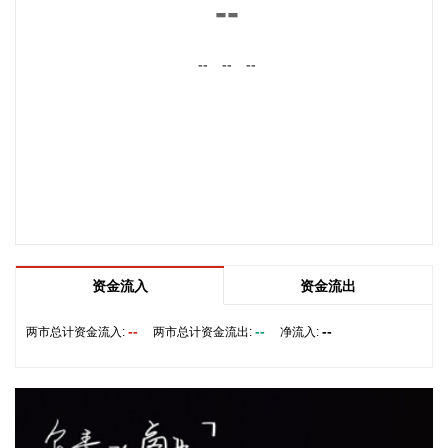
--
豚”发展态势及影响，系统安排部署台风暴雨洪水防御工作。
李国英要求，全力以赴做好六个方面重点工作。一要强化监测
--
--
--
预报预警。二要突出抓好山洪灾害防御。三要确保水利工程安
全度汛。四要强化流域水工程统一联合调度。五要统筹做好城
市外洪内涝防御。六要确保重要基础设施安全。
2026-08-07 22:14:22
美股存储股走低，美光科技跌超2%，SK海力士跌超5%，闪迪
跌超3%，西部数据跌超5%，希捷科技跌超9%。
2026-08-07 22:06:20
冠盛股份7月投资者关系活动记录表披露，冠盛东驰电池工厂
资金流入
资金流出
于4月开始调试工作，为提升工厂调试进度，国网温州供电公
司提前搭建10千伏临时线路协助公司推进设备调试进度。6月
--
--
--
两市总计资金流入:
两市总计资金流出:
净流入:
25日，供电公司已顺利完成110千伏变电站的建设并顺利引入
市政电网进行供电。目前工厂已经进入全面联机调试工作，预
计调试周期为6—9个月。固液混合电池量产线尚未正式下线，
项目的最新动态以公司公开披露的信息为准。