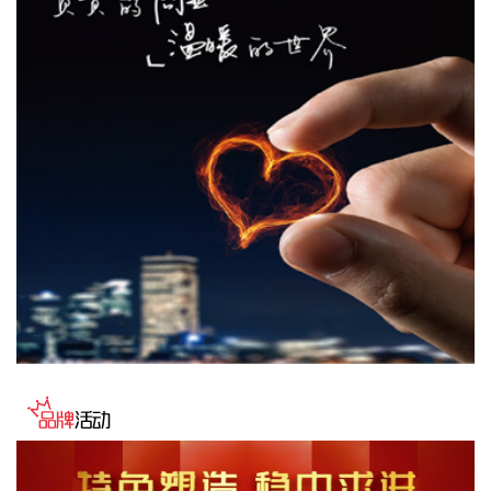
2026-08-07 22:04:03
据青岛港公众号消息，8月7日，山东港口青岛港与青岛科技大
学在山港大厦签署战略合作协议。根据协议，双方将充分发挥
各自优势，强化资源共享、优势互补，加快培育新质生产力，
着力打造一批可复制、可推广的示范应用场景，为智慧绿色港
口建设注入强劲动能。
2026-08-07 21:39:20
上海市气象台介绍，台风“白海豚”强度强，环流尺度大，七级
风圈半径超过400公里，北侧结构密实，云雨带发展旺盛，对
上海市的影响呈现“风长雨强”的特点。 台风“白海豚”登陆后深
入内陆的走向还存在较大不确定性，受到东西两环副热带高压
的影响，后期如果台风残涡在上海西侧回旋少动，对上海的影
响可能会长达4天，过程风雨影响都会比较大。 台风登陆并深
入内陆后，低空风切变较大，容易出现龙卷风，所以10日左
右“白海豚”登陆后要警惕龙卷风的可能性，气象部门也将密切
监测，做好研判和预警。
2026-08-07 21:39:19