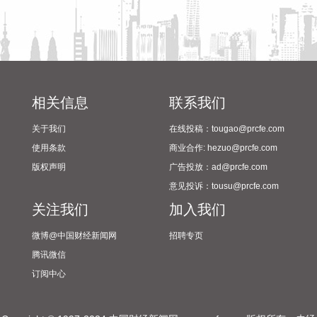
2026-08-07 20:54:37
SuperX （NASDAQ：SUPX）8月7日宣布，公司董事会批准
设立新一轮12个月的股票回购计划，并授予最高2000万美元的
回购额度。
2026-08-07 20:54:36
相关信息
联系我们
据“上海发布”，中国铁路上海局集团有限公司‌介绍，为确保铁
关于我们
在线投稿：tougao@prcfe.com
路运输和旅客出行安全，铁路部门密切关注台风“白海豚”路径
使用条款
商业合作: hezuo@prcfe.com
变化和后续影响，及时启动防台防汛应急响应，采取超前预
版权声明
广告投放：ad@prcfe.com
警、主动避险等措施，调整部分线路列车开行方案，计划对8
意见投诉：tousu@prcfe.com
月9日至10日衢九铁路、沪昆铁路、萧甬铁路，8月9日至11日
关注我们
加入我们
衢宁铁路、甬金铁路，8月9日至12日金千铁路，8月9日至13
日皖赣铁路等部分区段部分时段途经列车，采取临时停运措
微博@中国财经新闻网
招聘专页
施。
腾讯微信
2026-08-07 20:50:10
订阅中心
粤海饲料(001313)8月7日公告，公司拟作为有限合伙人出资不
超过3000万元认购温州中广精选三号创业投资合伙企业（有限