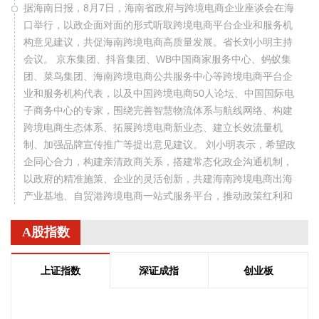
据海南日报，8月7日，海南省政府与跨境电商企业座谈会在海
口举行，以政企面对面的形式听取跨境电商平台企业和服务机
构意见建议，共促海南跨境电商高质量发展。省长刘小明主持
会议。 京东集团、抖音集团、WB中国商家服务中心、蚂蚁集
团、菜鸟集团、海南跨境电商公共服务中心等跨境电商平台企
业和服务机构代表，以及中国跨境电商50人论坛、中国国际电
子商务中心的专家，围绕完善智慧物流体系与航线网络、构建
跨境电商生态体系、拓展跨境电商新业态、建立长效流量机
制、加强品牌宣传推广等提出意见建议。 刘小明表示，希望政
企同心合力，构建亲清政商关系，搭建常态化政企沟通机制，
以政府的精准施策、企业的灵活创新，共建海南跨境电商出海
产业基地、自贸港跨境电商一站式服务平台，推动政策红利和
市场活力深度耦合，使海南在全球跨境电商版图中占据独特地
位。
A股指数
2026-08-07 22:18:12
上证指数
深证成指
创业板
8月7日下午，国家防总副总指挥、水利部部长李国英主持专题
会商，视频连线水利部长江、黄河、淮河、海河、珠江、松
辽、太湖等流域管理机构，分析研判今年第13号台风“白海