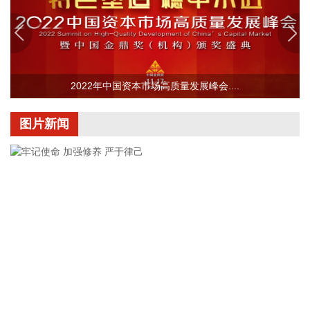
北京市住房和城乡建设委员会、北京市规划和自然资源委员
会、北京住房公积金管理中心7日晚联合印发《关于进一步优
化调整本市房地产政策的通知》。通知提出，适度提高住房公
积金最高贷款额度。购房家庭中1人为公积金缴存人的，购买
2022年中国资本市场高质量发展峰会....
首套住房公积金贷款最高贷款额度为120万元，二套住房公积
金贷款最高额度为100万元；夫妻双方均为缴存人的，购买首
套住房公积金贷款最高贷款额度为240万元，二套住房公积金
图片新闻
贷款最高额度为200万元。符合以下条件的，最高贷款额度可
进一步上浮： 1.城六区户籍居民家庭，在城六区外购买首套住
房的，最高可上浮20万元； 2.购买住房符合本市建筑绿色发展
支持政策的，最高可上浮40万元； 3.本市户籍二孩及以上多子
女家庭购买住房的，可上浮40万元。 同时符合多项条件的，最
高贷款额度可叠加上浮，购房家庭中1人为公积金缴存人的，
最高上浮60万元；夫妻双方均为缴存人的，最高上浮100万
元。实际贷款额度依据购房家庭还款能力确定。
2026-08-07 21:32:25
牢记使命 加强修养 严于律己
据中国工程机械工业协会对挖掘机主要制造企业统计，2026年