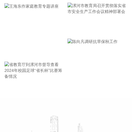
7月销售各类挖掘机19521台，同比增长13.9%。其中：国内销
量7608台（含电动挖掘机41台），同比增长4.13%；出口
11913台（含电动挖掘机62台），同比增长21.2%。 2026年1
—7月，共销售挖掘机171841台，同比增长24.8%。其中：国
漯河市教育局召开贯彻落实省
内销量86633台（含电动挖掘机227台），同比增长18.8%；出
口85208台（含电动挖掘机197台），同比增长31.7%。
市安全生产工作会议精神部署
2026-08-07 21:24:15
会
王海东作家庭教育专题讲座
孚日股份8月7日在互动平台表示，公司VC装置暂无检修计划。
2026-08-07 21:24:13
四川双马(000935)8月7日公告，公司拟以不低于5000万元
（含）且不超过1亿元（含）通过集中竞价交易方式回购股
省教育厅到漯河市督导查看
陈向凡调研抗旱保秋工作
份，本次回购股份将用于维护公司价值及股东权益所必需。回
2024年校园足球“省长杯”比赛
购价格不超过36元/股（含）。
筹备情况
2026-08-07 21:02:14
美股存储板块盘前走高，截至发稿，美光科技、西部数据、希
捷科技涨超3%，闪迪涨超5%。