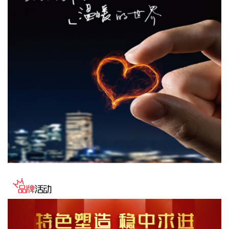
司业绩不产生直接影响。
2026-08-06 22:24:14
纳斯达克100指数转涨，标普500指数涨0.2%。美光科技转
涨，此前一度跌超7%。希捷科技收复8%的跌幅后涨近2%。其
他存储股也大幅收窄跌幅。
2026-08-06 22:20:19
据上海市国资委消息，8月6日，上海市国资委党委书记、主任
周小全接待上海清算所党委书记、董事长马贱阳一行，双方围
绕自贸离岸债等新型金融工具运用、套期保值等风险管理领域
的合作开展深入交流。双方表示，将深入贯彻落实十二届市委
九次全会精神，以协同机制为纽带，持续推动金融基础设施资
源与市属国资产业布局深度联动，立足服务实体经济、守牢金
融安全底线，共同服务上海“五个中心”建设。
2026-08-06 22:16:16
映翰通(688080)8月6日公告，公司控股股东、实控人李明、李
红雨提议公司使用自有资金通过集中竞价交易方式回购股份，