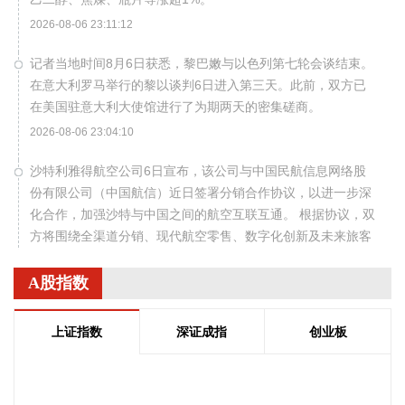
2026-08-06 23:11:12
记者当地时间8月6日获悉，黎巴嫩与以色列第七轮会谈结束。
在意大利罗马举行的黎以谈判6日进入第三天。此前，双方已
在美国驻意大利大使馆进行了为期两天的密集磋商。
2026-08-06 23:04:10
沙特利雅得航空公司6日宣布，该公司与中国民航信息网络股
份有限公司（中国航信）近日签署分销合作协议，以进一步深
化合作，加强沙特与中国之间的航空互联互通。 根据协议，双
方将围绕全渠道分销、现代航空零售、数字化创新及未来旅客
体验等领域开展合作。此协议还支持利雅得航空持续拓展包括
中国在内的国际航线网络。
A股指数
2026-08-06 22:56:17
上证指数
深证成指
创业板
一博科技8月6日接受机构调研时表示，截至目前，公司销售订
单签单金额与去年同期相比增长超过70%，增速整体上逐月提
高，增长较快的领域有ATE产品、光模块、机器人及其他与人
--