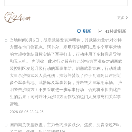
更多
刷新
40
秒后刷新
当地时间8月6日，胡塞武装发表声明称，其武装力量针对沙特
方面在也门鲁瓦克、阿卜尔、塞尼耶等地区以及多个军事营地
的大规模集结目标实施了军事打击，行动使用了多枚弹道导弹
和无人机。 声明称，此次行动旨在打击沙特方面准备对胡塞武
装控制区发起升级行动的军事集结。胡塞武装宣称，行动造成
大量亲沙特武装人员死伤，摧毁并焚毁了位于瓦迪阿口岸附近
多个军事营地、武器库及军事装备，并击毁大量军用车辆。 声
明警告沙特方面不要采取进一步军事行动，否则将承担由此产
生的后果；同时呼吁为沙特方面作战的也门人员撤离相关军事
营地。
2026-08-06 23:24:25
国内期货夜盘收盘，主力合约涨多跌少。焦炭、沥青涨超2%，
乙二醇、焦煤、瓶片等涨超1%。