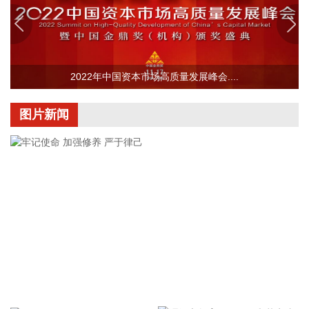
回购完毕后将依法进行注销并减少公司注册资本。回购资金总
额不低于2000万元（含），不超过3000万元（含）。
2026-08-06 22:12:42
据“浙江发布”，8月6日，浙江省委、省政府召开全省防御应对
2022年中国资本市场高质量发展峰会....
13号台风“白海豚”工作部署会议，对做好全省面上防台工作进
行具体部署。 会议强调，要强化预报预警，做到“早报、快
图片新闻
报、多报”，多部门加密精细化预报，健全预警叫应机制，全面
覆盖重点群体；要有序启动响应，科学把握“时、度、效”，全
面激活“1833”联合指挥体系，规范应急响应启动、会商研判与
信息报送流程；要加强风险排查管控，做到“无漏洞、无死角、
无盲区”，全覆盖排查管控各类安全隐患；要聚焦小流域、山塘
水库、在建水利工程及海塘安全，做到“早动、快动、小动”，
检修加固各类水利设施与薄弱海塘；要提前组织人员转移，做
到“不漏一户、不落一人”，按时分段完成各类风险区域人员转
移；要强化应急准备，做到力量下沉、保障下倾，前置各类抢
险救援队伍，配齐调试防汛救灾物资装备，充实海上救援力
牢记使命 加强修养 严于律己
量；要从严从细管控重点船舶，摸清底数、分类避风、强化闭
环，确保“船靠岸、避到位”；要全员全域落实海上人员撤离，