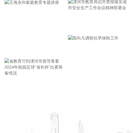
严格执行标准，严防人员回流，确保“人上岸、零留守”；要切
实加强客运船舶管理，刚性落实停航要求，妥善安置旅客，确
保“客停渡、零营运”；要扎实做好宣传引导工作，高频滚动发
漯河市教育局召开贯彻落实省
布权威信息，针对沿海群众、渔民、游客等重点群体加强动
员。
市安全生产工作会议精神部署
2026-08-06 22:00:41
会
王海东作家庭教育专题讲座
依顿电子(603328)8月6日公告，拟向包括公司控股股东九洲集
团在内的不超过35名特定投资者，发行股票募资不超过20亿
元，用于高端印制电路板智能制造项目及补充流动资金。其
中，九洲集团拟以现金方式认购此次发行股份金额不低于5亿
元（含）且不高于10亿元（含）。
省教育厅到漯河市督导查看
陈向凡调研抗旱保秋工作
2026-08-06 21:45:44
2024年校园足球“省长杯”比赛
筹备情况
美股三大指数开盘涨跌不一，标普500指数涨0.07%，道指涨
0.19%，纳指跌0.34%。存储股多数走低，闪迪跌超12%，西
部数据跌超19%。
2026-08-06 21:39:02