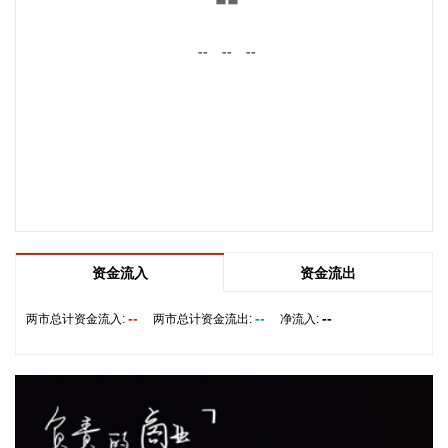
工智能相关的领域，公司前三大客户中有两家主业与ATE相
关，另一家是光模块领域的领军企业。从公司业务类别看，
--
--
--
PCB制板业务订单每月呈较快增长态势，部分瓶颈工序产能已
经满产，订单有所积压，相关扩产设备正在添置中，公司将结
合订单增长的需求加快产能的完全释放，以更好地满足客户需
求。 从目前的情况看，公司营业收入加速增长的趋势没有变，
预计今年下半年的销售增速明显高于上半年，毛利率随着产能
利用率的提升也在稳步提升。
2026-08-06 22:36:20
8月6日，中交集团党委书记、董事长宋海良在福建宁德与宁德
时代新能源科技股份有限公司创始人、董事长兼总经理曾毓群
资金流入
资金流出
举行会谈。双方围绕深化新能源、交能融合、绿色发展、科技
创新等领域合作进行深入交流。
--
--
--
两市总计资金流入:
两市总计资金流出:
净流入:
2026-08-06 22:28:22
创源股份(300703)8月6日在互动平台回复称，公司目前并未自
建算力中心，更多聚焦于算力资源的应用，通过与外部算力服
务商合作，积极建设AIGC技术平台。目前AIGC技术平台对公