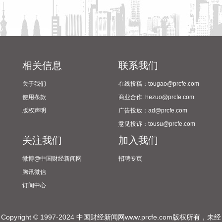
潍柴动力8月6日在互动平台表示，公司没有可回收航空发动机
相关业务。
2026-08-06 21:34:23
德固特8月6日在互动平台表示，公司没有液冷装备、数据中心
相关信息
联系我们
的管理领域的布局或产业规划。
关于我们
在线投稿：tougao@prcfe.com
2026-08-06 21:30:33
使用条款
商业合作: hezuo@prcfe.com
据中国电子消息，8月6日，中国电子与中信集团签署战略合作
版权声明
广告投放：ad@prcfe.com
协议，双方将进一步加强在金融服务、金融科技等领域的合
意见投诉：tousu@prcfe.com
作。
关注我们
加入我们
2026-08-06 21:22:18
微博@中国财经新闻网
招聘专页
毕马威日前发布的《全球并购趋势与中国并购市场展望》报告
腾讯微信
显示，基于对全球20个国家和地区逾700名并购交易参与者的
订阅中心
系统调研，多数机构预计未来并购交易数量将持续上升，分拆
正成为重塑投资组合的核心机制，预计2026年或迎来分拆浪
潮。在中国市场，并购交易数量维持低位，但单笔平均交易规
Copyright © 1997-2024 中国财经新闻网www.prcfe.com版权所有，未经