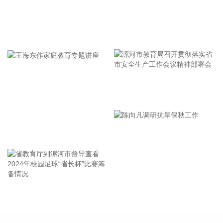
风“白海豚”工作视频调度会。省委书记王浩肯定了全省前一阶
段防御应对工作成效。他强调，与台风“巴威”相比，“白海豚”可
能强度更强、持续时间更长、造成影响更大。要高度警觉、闻
牢记使命 加强修养 严于律己
令而动，把防汛防台工作作为当前的重中之重，始终坚持人民
至上、生命至上，坚持“从最坏处着眼、做到顶格防御、打足提
前量”，立足台风正面登陆、贯穿全省、长时间影响、风雨
潮“三碰头”等极端情况，坚决克服麻痹思想、侥幸心理，把所
有的工作都往前预置、往前赶，确保守住“三条底线”，实现“不
漯河市教育局召开贯彻落实省
死人、少伤人、少损失”的目标，坚决打赢防御台风“白海豚”这
场大仗硬仗。
市安全生产工作会议精神部署
2026-08-08 16:31:27
会
王海东作家庭教育专题讲座
杰瑞股份(002353)8月8日在互动平台表示，公司与中核海洋的
合作正在有序推进中。
2026-08-08 16:22:12
今天13时，台风“白海豚”中心位于距离浙江省温州市东偏南方
省教育厅到漯河市督导查看
陈向凡调研抗旱保秋工作
向约465公里的洋面上，中心附近最大风力14级，45米/秒。虽
2024年校园足球“省长杯”比赛
然离浙江还有一定距离，但“白海豚”外围云系今天上午已经在