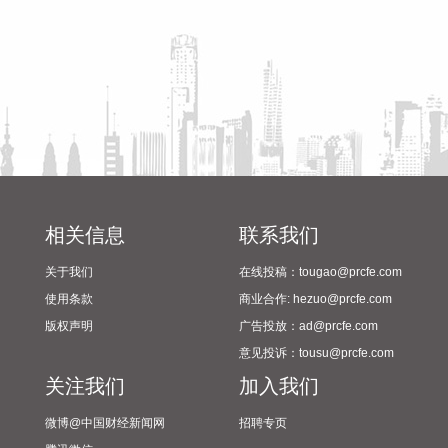
筹备情况
江苏南部、安徽东南部、浙江等地激发出对流。 明天，台风登
陆前后，华东降雨进一步增强，江苏南部、安徽东南部、上
海、浙江大部将有大到暴雨，其中上海南部、浙江东部有特大
暴雨，局地日降雨量将达到400毫米甚至500毫米以上，极端性
较强，需注意防范。
2026-08-08 15:54:28
8月8日，记者从上海轮渡获悉，因受今年第13号台风“白海
豚”影响，截至13时58分，上海轮渡已全线停航。
2026-08-08 15:43:12
相关信息
联系我们
8月7日，随着最后一段沥青路面完成摊铺，由中铁五局承建的
关于我们
在线投稿：tougao@prcfe.com
京昆高速广（元）绵（阳）段扩容工程主线路面63.879公里顺
使用条款
商业合作: hezuo@prcfe.com
利贯通，标志着该段主线路面贯通过半。广绵高速扩容项目全
版权声明
广告投放：ad@prcfe.com
长约124公里，是国家“十纵十横”综合运输大通道首都放射线
意见投诉：tousu@prcfe.com
G5京昆高速的关键段落，也是四川省北上出川的核心通道。
关注我们
加入我们
2026-08-08 15:32:28
微博@中国财经新闻网
招聘专页
阳光电源(300274)8月8日在互动平台表示，公司目前初步判