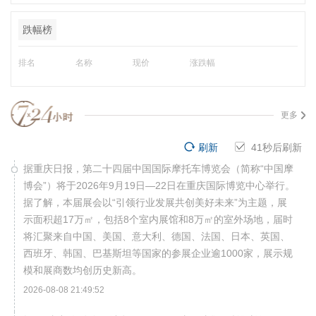
跌幅榜
排名
名称
现价
涨跌幅
更多
刷新
40
秒后刷新
据重庆日报，第二十四届中国国际摩托车博览会（简称“中国摩
博会”）将于2026年9月19日—22日在重庆国际博览中心举行。
据了解，本届展会以“引领行业发展共创美好未来”为主题，展
示面积超17万㎡，包括8个室内展馆和8万㎡的室外场地，届时
将汇聚来自中国、美国、意大利、德国、法国、日本、英国、
西班牙、韩国、巴基斯坦等国家的参展企业逾1000家，展示规
模和展商数均创历史新高。
2026-08-08 21:49:52