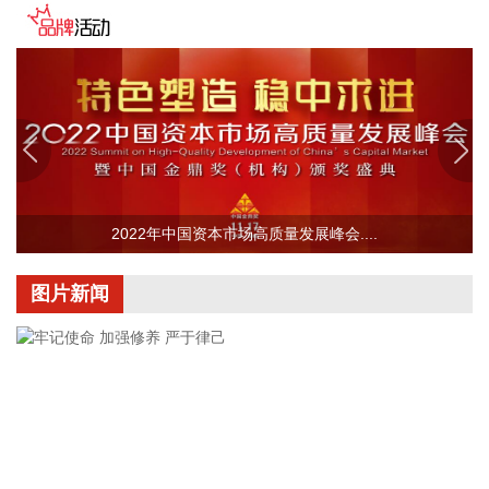
2026-08-08 16:58:16
据群众新闻，8月5日22时，陕西移动在商洛市镇安县受汛情影
响区域启动5G异网漫游工作，向其他运营商客户提供5G网络
漫游接入服务。该技术用于应急场景，当用户所属运营商网络
中断时，无需换卡换号即可接入其他运营商5G网络，享受免费
通话与上网服务，这是我省首次将该功能用于汛期通信保障实
战。 本次成功开通验证了5G异网漫游跨企业协同保障能力，
以及在真实汛情下的启停流程、业务配置和监控保障等全环节
操作性，有效增强了全省通信网络容灾韧性，为守护人民群众
2022年中国资本市场高质量发展峰会....
生命财产安全和防汛救灾指挥畅通筑牢通信“生命线”。
2026-08-08 16:46:16
图片新闻
美国国会参议院8日通过一项联邦政府临时拨款法案，以避免
联邦政府在现行预算到期后“停摆”。
2026-08-08 16:35:10
据浙江日报，当前，浙江省防御13号台风“白海豚”到了最关键
的阶段。8日上午，省委、省政府召开全省防御应对13号台