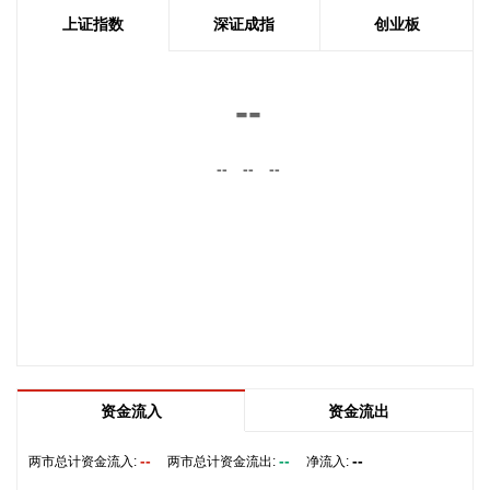
事部门已根据现有海图展开磋商。待相关谈判完成并形成最终
上证指数
深证成指
创业板
结论后，新的通航路线将得到确定。
2026-08-08 20:03:45
--
8月8日，阿维塔07L正式上市，搭载896线双光路图像级激光
雷达，也是首批搭载华为乾崑智驾ADS 5的车型。阿维塔科技
--
--
--
董事长王辉在发布会上透露，截至8月8日，华为乾崑智驾里程
突破137亿公里，位居全国第一。
2026-08-08 19:58:16
乌克兰方面8日消息称，正在塞尔维亚访问的乌克兰总统泽连
斯基当天表示，美国已与乌克兰达成协议，将每月向乌克兰提
供“爱国者”防空系统拦截导弹。泽连斯基同时表示，仅靠这项
供应无法完全弥补乌克兰目前的拦截导弹短缺。
2026-08-08 19:22:16
资金流入
资金流出
据“星光股份”公众号消息，近日，星光股份成功中标龙星控股
总部泛光工程项目。
--
--
--
两市总计资金流入:
两市总计资金流出:
净流入:
2026-08-08 18:10:12