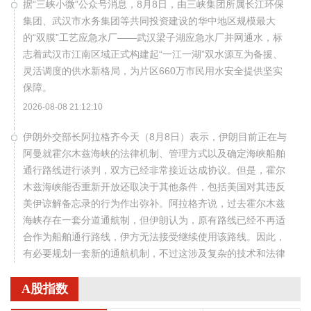
据“三峡小微”公众号消息，8月8日，由三峡集团所属长江环保
集团、武汉市水务集团等共同投资建设的华中地区规模最大
的“双膜”工艺应急水厂——武汉梁子湖应急水厂并网通水，标
志着武汉市江南区域正式构建起“一江一湖”双水源互为备援、
灵活调度的供水新格局，为片区660万市民用水安全提供坚实
保障。
2026-08-08 21:12:10
伊朗外交部长阿拉格齐今天（8月8日）表示，伊朗目前正在与
阿曼就霍尔木兹海峡的法律机制、管理方式以及确定海峡船舶
通行路线进行谈判，双方已经非常接近达成协议。但是，霍尔
木兹海峡能否重新开放还取决于其他条件，包括美国对其违反
美伊谅解备忘录的行为作出弥补。阿拉格齐说，过去霍尔木兹
海峡存在一套分道通航制，但伊朗认为，原有路线已经不再适
合作为船舶通行路线，伊方无法接受继续使用该路线。因此，
有必要规划一套新的通航机制，不过这涉及复杂的技术和法律
问题。目前双方正在讨论的是一条临时通航路线。在新的正式
通航路线最终确定之前，将首先设立一条临时航道，并以此作
A股指数
为未来正式路线的基础。在这一问题上，伊朗和阿曼两国的军