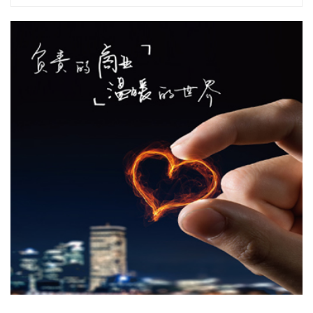
“金科股份”公众号消息，2026年8月，金科地产集团股份有限
公司（简称“金科股份”）与重庆通用人工智能研究院在重庆正
式签署全方位合作协议。双方将依托通用人工智能前沿技术，
落地不动产全场景智慧解决方案，合力打造重庆“人工智能+不
动产”产业标杆项目。
2026-08-08 17:41:26
当地时间8日凌晨，由共和党控制的美国参议院以50票赞成、
49票反对的投票结果，确认托德·布兰奇担任司法部长。 当地
时间6月8日，美国白宫表示，总统特朗普向美国参议院提交托
德·布兰奇出任司法部长的提名。特朗普4月2日宣布，帕姆·邦
迪不再担任司法部长，由副部长布兰奇代理。
2026-08-08 16:58:19
据“浦东发布”微信公众号消息，上海市文化旅游局介绍，台
风“白海豚”逼近，上海迪士尼、乐高乐园等多家景点已临时闭
园或调整运营时间。