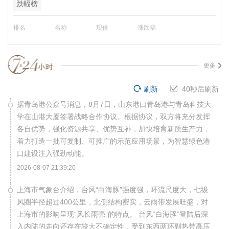
跌幅榜
排名
名称
现价
涨跌幅
更多
刷新
40
秒后刷新
据青岛港公众号消息，8月7日，山东港口青岛港与青岛科技大
学在山港大厦签署战略合作协议。根据协议，双方将充分发挥
各自优势，强化资源共享、优势互补，加快培育新质生产力，
着力打造一批可复制、可推广的示范应用场景，为智慧绿色港
口建设注入强劲动能。
2026-08-07 21:39:20
上海市气象台介绍，台风“白海豚”强度强，环流尺度大，七级
风圈半径超过400公里，北侧结构密实，云雨带发展旺盛，对
上海市的影响呈现“风长雨强”的特点。 台风“白海豚”登陆后深
入内陆的走向还存在较大不确定性，受到东西两环副热带高压