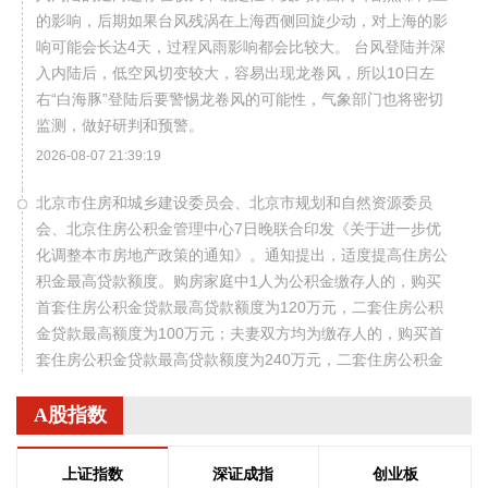
的影响，后期如果台风残涡在上海西侧回旋少动，对上海的影
响可能会长达4天，过程风雨影响都会比较大。 台风登陆并深
入内陆后，低空风切变较大，容易出现龙卷风，所以10日左
右“白海豚”登陆后要警惕龙卷风的可能性，气象部门也将密切
监测，做好研判和预警。
2026-08-07 21:39:19
北京市住房和城乡建设委员会、北京市规划和自然资源委员
会、北京住房公积金管理中心7日晚联合印发《关于进一步优
化调整本市房地产政策的通知》。通知提出，适度提高住房公
积金最高贷款额度。购房家庭中1人为公积金缴存人的，购买
首套住房公积金贷款最高贷款额度为120万元，二套住房公积
金贷款最高额度为100万元；夫妻双方均为缴存人的，购买首
套住房公积金贷款最高贷款额度为240万元，二套住房公积金
贷款最高额度为200万元。符合以下条件的，最高贷款额度可
进一步上浮： 1.城六区户籍居民家庭，在城六区外购买首套住
A股指数
房的，最高可上浮20万元； 2.购买住房符合本市建筑绿色发展
支持政策的，最高可上浮40万元； 3.本市户籍二孩及以上多子
上证指数
深证成指
创业板