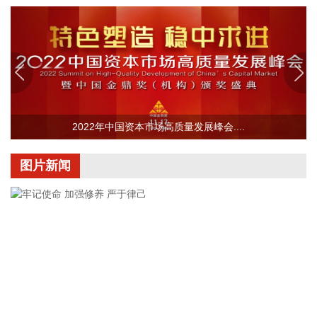
衢宁铁路、甬金铁路，8月9日至12日金千铁路，8月9日至13
日皖赣铁路等部分区段部分时段途经列车，采取临时停运措
施。
2026-08-07 20:50:10
粤海饲料(001313)8月7日公告，公司拟作为有限合伙人出资不
超过3000万元认购温州中广精选三号创业投资合伙企业（有限
合伙）（简称“中广精选三号”）不超过27.5%的合伙份额。
2022年中国资本市场高质量发展峰会....
2026-08-07 20:47:11
图片新闻
中巨芯(688549)8月7日披露半年报，2026年上半年，公司实
现营业收入7.99亿元，同比增长40.98%；归属于上市公司股东
的净利润1405.77万元，同比增长72.75%；基本每股收益
0.0095元。报告期内，受益于人工智能等技术的发展，市场对
芯片等硬件需求也随之增加，带动公司营业收入增长。
2026-08-07 20:47:10
【经营数据】 寒武纪：上半年净利润23.11亿元，同比增
122.61% 中国稀土：上半年净利润2.37亿元 同比增长46.53%