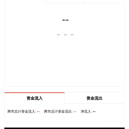
女家庭购买住房的，可上浮40万元。 同时符合多项条件的，最
高贷款额度可叠加上浮，购房家庭中1人为公积金缴存人的，
最高上浮60万元；夫妻双方均为缴存人的，最高上浮100万
--
元。实际贷款额度依据购房家庭还款能力确定。
2026-08-07 21:32:25
--
--
--
据中国工程机械工业协会对挖掘机主要制造企业统计，2026年
7月销售各类挖掘机19521台，同比增长13.9%。其中：国内销
量7608台（含电动挖掘机41台），同比增长4.13%；出口
11913台（含电动挖掘机62台），同比增长21.2%。 2026年1
—7月，共销售挖掘机171841台，同比增长24.8%。其中：国
内销量86633台（含电动挖掘机227台），同比增长18.8%；出
口85208台（含电动挖掘机197台），同比增长31.7%。
2026-08-07 21:24:15
资金流入
资金流出
孚日股份8月7日在互动平台表示，公司VC装置暂无检修计划。
--
--
--
两市总计资金流入:
两市总计资金流出:
净流入:
2026-08-07 21:24:13
四川双马(000935)8月7日公告，公司拟以不低于5000万元