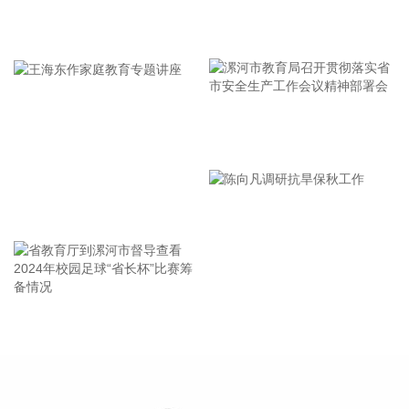
拉卡拉：上半年净利润同比增长191.67% 拟10派2元 东威科
牢记使命 加强修养 严于律己
技：上半年净利润同比增长133.21% 拟10派1.7元 广合科技：
公司产品量价齐升 上半年净利润同比增长94.39% 五洲特纸：
上半年净利润2.3亿元 同比增长88.95% 光华科技：上半年净利
润9428.5万元 同比增长67.56% 超频三：上半年净利润
1732.46万元 同比增长53.2% 盛美上海：上半年净利润9.89亿
漯河市教育局召开贯彻落实省
元，同比增长42.14% 百川股份：上半年净利润7076.63万元
同比增长31.23% 信音电子业绩快报：上半年净利润4124.54万
市安全生产工作会议精神部署
元 同比增长24.63% 御银股份：上半年净利润1213.33万元 同
会
比增长14.25% 圣晖集成业绩快报：上半年净利润6987.09万元
王海东作家庭教育专题讲座
同比增长11.86% 思维列控：上半年净利润3.18亿元 同比增长
4.65% 冠豪高新：上半年净利润2.13亿元 同比扭亏 朗科科
技：上半年净利润9507.97万元 同比扭亏为盈 立昂微：上半年
净利润8397.26万元 同比扭亏为盈 交投生态：上半年净利润
5319.71万元 同比扭亏为盈 奥康国际：上半年净利润1757.43
省教育厅到漯河市督导查看
陈向凡调研抗旱保秋工作
万元 同比扭亏为盈 美联新材：预计上半年净利润900万元—
2024年校园足球“省长杯”比赛
1200万元 同比扭亏 银河电子：上半年净利润544.12万元 同比
筹备情况
扭亏为盈 航天智装：上半年净利润255.83万元 同比扭亏为盈