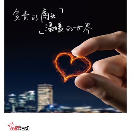
（含）且不超过1亿元（含）通过集中竞价交易方式回购股
份，本次回购股份将用于维护公司价值及股东权益所必需。回
购价格不超过36元/股（含）。
2026-08-07 21:02:14
美股存储板块盘前走高，截至发稿，美光科技、西部数据、希
捷科技涨超3%，闪迪涨超5%。
2026-08-07 20:54:37
SuperX （NASDAQ：SUPX）8月7日宣布，公司董事会批准
设立新一轮12个月的股票回购计划，并授予最高2000万美元的
回购额度。
2026-08-07 20:54:36
据“上海发布”，中国铁路上海局集团有限公司‌介绍，为确保铁
路运输和旅客出行安全，铁路部门密切关注台风“白海豚”路径
变化和后续影响，及时启动防台防汛应急响应，采取超前预
警、主动避险等措施，调整部分线路列车开行方案，计划对8
月9日至10日衢九铁路、沪昆铁路、萧甬铁路，8月9日至11日