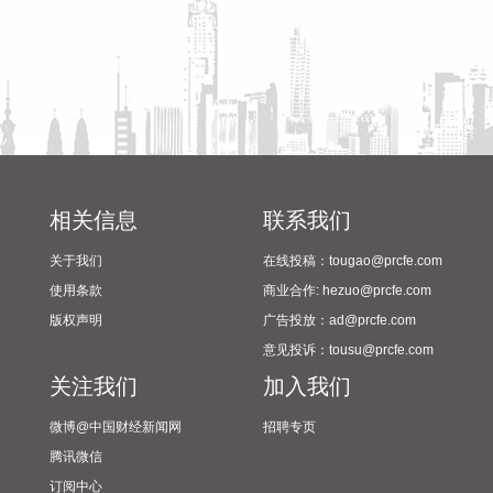
众智科技：上半年净利润4140.91万元 同比下降2.76% 汤臣倍
健：上半年净利润6.03亿元 同比下降18.11% 大中矿业：上半
年净利润3.22亿元 同比下降20.59% 广州酒家：上半年净利
3083.08万元 同比下降21.15% 江苏雷利：上半年净利同比预
降38%—48% 千红制药：上半年净利润1.53亿元 同比下降
40.78% 苏奥传感：上半年净利润3272.7万元 同比下降
42.83% 天能股份：上半年净利同比预降65.46%—68.92% 中
化国际：上半年净利润亏损2.81亿元 贝肯能源：上半年亏损
1.24亿元 同比由盈转亏 滨海能源：上半年净利润亏损2824.68
相关信息
联系我们
万元 晶华微：上半年亏损201.94万元 同比亏损收窄 正邦科
关于我们
在线投稿：tougao@prcfe.com
技：7月生猪销售收入5.87亿元 环比下降6.18% 天康生物：7
月生猪销售收入3.93亿元 环比增长3.42% 京基智农：7月销售
使用条款
商业合作: hezuo@prcfe.com
商品肥猪13.79万头 销售收入2.04亿元 东瑞股份：7月销售生
版权声明
广告投放：ad@prcfe.com
猪收入1.6亿元 天域生物：7月销售生猪收入5145.65万元 金新
意见投诉：tousu@prcfe.com
农：7月生猪销售收入7368.06万元 巨星农牧：7月商品肥猪销
关注我们
加入我们
售量33.98万头 同比增长6.46% 湘佳股份：7月份活禽销售收
入7969.32万元 环比增长6.21% 唐人神：7月生猪销量40.23万
微博@中国财经新闻网
招聘专页
头 环比上升12.29% 傲农生物：7月生猪销售量14.2万头，同
腾讯微信
比减少0.44% 环旭电子：7月合并营业收入为55.49亿元 同比
订阅中心