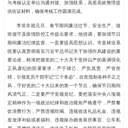
与考核认定单位沟通对接、加强联系，高质高效整理提
供佐证材料，确保考核工作圆满完成。
李笑非就元旦、春节期间廉洁过节、安全生产、值
班值守及疫情防控工作提出要求，他强调，要加强节日
期间廉洁纪律监督。一是要提高思想认识。市直林业系
统要认真贯彻落实习近平总书记关于加强作风建设的重
要论述，精准把握党的二十大关于坚持以严的基调强化
正风肃纪的部署要求，严于律己、严负其责、严管所
辖，引领党员干部牢记“三个务必”，自觉抵制各种不正之
风，守好党的二十大以来的第一个节点，确保节日期间
风清气正。二是要严守党规党纪。要把落实中央八项规
定精神作为一项政治纪律和政治规矩严格遵守，严禁餐
饮浪费行为，严禁违规吃喝、违规收送礼品礼金、违规
发放津补贴或者福利、违规操办婚丧喜庆事宜、公车私