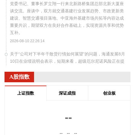
党委书记、董事长罗立翔一行来北新路桥集团总部北新大厦座
谈交流。座谈中，双方就交通基建行业发展趋势、市政更新类
建设、智慧交通项目落地、中亚海外基建市场共拓等内容达成
重要共识，期望双方在良好合作基础上，实现资源共享和优势
互补。
2026-08-10 22:26:14
关于“公司对下半年干散货行情如何展望”的问题，海通发展8月
10日在业绩说明会表示，短期来看，超级厄尔尼诺风险正在提
升，一方面提振夏季煤炭需求，另一方面将对巴拿马运河通行
产生影响。今年以来，中东局势推高油气价格，美国油气出口
A股指数
增加导致大量油轮走巴拿马运河，而巴拿马运河日通行量有
限，目前已出现拥堵，散货船无法承担插队费只能绕行；另
上证指数
深证成指
创业板
外，厄尔尼诺会导致巴拿马运河水位降低，整体通行效率下
降，预计2026年9月北美粮季、美国大豆出口启动后，拥堵情
况会进一步加剧。展望四季度，西非雨季届时将结束，发运量
--
将迎来大幅恢复。
2026-08-10 22:22:52
--
--
--