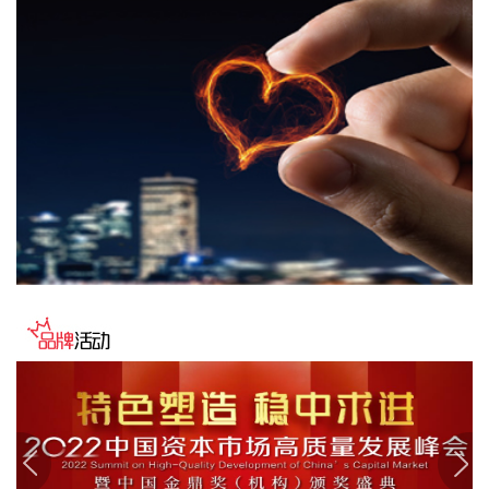
公司具身智能板块已获得部分在手订单。公司后续将依据战略
发展规划，合理统筹并持续推进研发投入，保障研发工作有序
开展。 凯龙高科此前公告，公司终止以发行股份及支付现金的
方式购买深圳市金旺达机电有限公司70%股权并募集配套资金
事项。
2026-08-10 21:58:39
就投资者“公司最近产品大幅涨价是否属实？”的提问，ST惠伦
在互动平台回复称，公司主要产品为SMD谐振器、TSX热敏晶
体、TCXO振荡器和OSC振荡器。公司基于原材料价格上涨等
原因对产品价格进行了相应调整。公司会时刻关注行业状态、
市场需求、原材料价格等情况，综合确定产品售价。
2026-08-10 21:54:25
WTI原油期货突破80美元/桶，日内涨2.34%。
2026-08-10 21:46:24
为深入贯彻落实党中央关于开展深化扫黑除恶专项斗争的决策
部署和全国扫黑除恶专项斗争视频会议要求，近日，公安部指