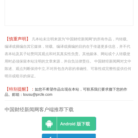
【慎重声明】
凡本站未注明来源为"中国财经新闻网"的所有作品，均转载、
编译或摘编自其它媒体，转载、编译或摘编的目的在于传递更多信息，并不代
表本站及其子站赞同其观点和对其真实性负责。其他媒体、网站或个人转载使
用时必须保留本站注明的文章来源，并自负法律责任。 中国财经新闻网对文中
陈述、观点判断保持中立,不对所包含内容的准确性、可靠性或完整性提供任何
明示或暗示的保证。
【特别提醒】：
如您不希望作品出现在本站，可联系我们要求撤下您的作
品。邮箱：tousu@prcfe.com
中国财经新闻网客户端推荐下载