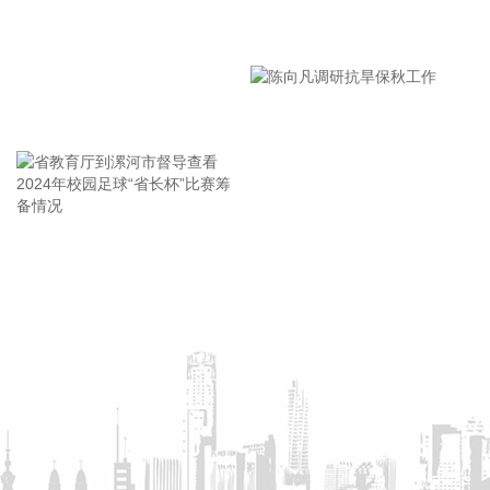
公司合计投资建设年产40万吨PA6熔体直纺项目，项目预计总
投资48.7亿元。
漯河市教育局召开贯彻落实省
市安全生产工作会议精神部署
2026-08-10 21:10:13
会
国内期货夜盘开盘，主力合约多数上涨。低硫燃料油、燃油、
王海东作家庭教育专题讲座
原油、LPG涨超1%；玻璃、菜粕小幅下跌。
2026-08-10 21:07:19
恒逸石化(000703)8月10日披露半年报，2026年上半年，公司
实现营业收入673.09亿元，同比增长20.28%（调整后）；归
省教育厅到漯河市督导查看
陈向凡调研抗旱保秋工作
属于上市公司股东的净利润59.02亿元，同比增长2500.73%
2024年校园足球“省长杯”比赛
（调整后）；基本每股收益1.75元。公司拟每10股派发现金红
筹备情况
利9元(含税)。报告期内，PTA及下游聚酯产业链条稳步复苏，
产品下游需求稳步增长，且在碳达峰和碳中和政策的影响下，
PTA及聚酯行业未来新增产能几乎为零，有望带动今后几年产
业链景气度显著回升，公司作为PTA及聚酯长丝、聚酯瓶片领
先企业，产品单吨利润实现了大幅改善并全面盈利。
2026-08-10 21:04:23