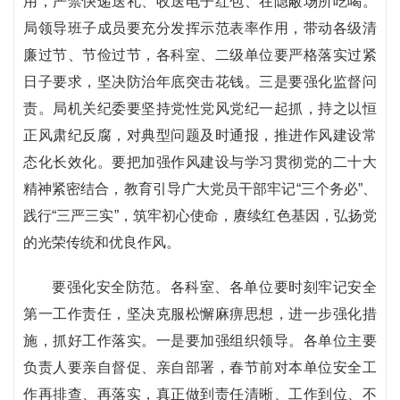
用，严禁快递送礼、收送电子红包、在隐蔽场所吃喝。
局领导班子成员要充分发挥示范表率作用，带动各级清
廉过节、节俭过节，各科室、二级单位要严格落实过紧
日子要求，坚决防治年底突击花钱。三是要强化监督问
责。局机关纪委要坚持党性党风党纪一起抓，持之以恒
正风肃纪反腐，对典型问题及时通报，推进作风建设常
态化长效化。要把加强作风建设与学习贯彻党的二十大
精神紧密结合，教育引导广大党员干部牢记“三个务必”、
践行“三严三实”，筑牢初心使命，赓续红色基因，弘扬党
的光荣传统和优良作风。
要强化安全防范。各科室、各单位要时刻牢记安全
第一工作责任，坚决克服松懈麻痹思想，进一步强化措
施，抓好工作落实。一是要加强组织领导。各单位主要
负责人要亲自督促、亲自部署，春节前对本单位安全工
作再排查、再落实，真正做到责任清晰、工作到位、不