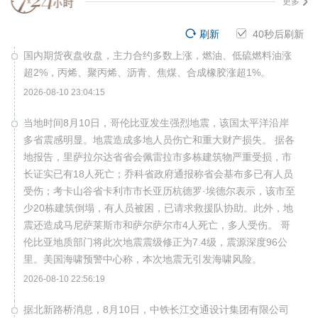
更多
刷新
39
秒后刷新
国内期货夜盘收盘，主力合约多数上涨，燃油、低硫燃料油涨
超2%，丙烯、聚丙烯、沥青、焦煤、合成橡胶涨超1%。
2026-08-10 23:04:15
当地时间8月10日，哥伦比亚发生强烈地震，该国太平洋沿岸
多省震感明显。地震造成多地人员伤亡和重大财产损失。 据各
地报告，里萨拉尔达省省会佩雷拉市多栋建筑物严重受损，市
长证实已有18人死亡；乔科省政府通报称省会基布多已有人员
受伤；考卡山谷省卡利市市长亚历杭德罗·埃德尔表示，该市至
少20栋建筑倒塌，有人员被困，已请求救援队协助。此外，地
震还造成马尼萨莱斯市和萨尔萨尔市4人死亡，多人受伤。 哥
伦比亚地质部门将此次地震震级修正为7.4级，震源深度96公
里。美国海啸预警中心称，本次地震无引发海啸风险。
2026-08-10 22:56:19
据北新路桥消息，8月10日，中铁长江交通设计集团有限公司