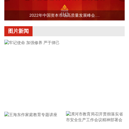
挥全国公安机关同步开展深化扫黑除恶专项斗争第一轮集中收
网行动，成功打掉各类犯罪团伙1000余个，抓获犯罪嫌疑人
8200余名，破获各类刑事案件5400余起。
2022年中国资本市场高质量发展峰会....
2026-08-10 21:39:40
图片新闻
美股三大指数集体低开，标普500指数跌0.07%，道指跌
0.09%，纳指跌0.08%。英特尔跌超3%，苹果跌超2%。
2026-08-10 21:34:36
中国地震台网正式测定：8月10日20时34分在哥伦比亚（北纬
4.85度，西经76.15度）发生7.5级地震，震源深度80千米。
2026-08-10 21:10:15
恒逸石化(000703)8月10日公告，拟由海宁恒逸新材料有限公
司作为投资主体投资建设海宁年产30万吨废旧纺织品循环利用
项目，项目预计总投资6.87亿元，项目建成后将形成30万吨/年
牢记使命 加强修养 严于律己
绿色循环新材料及10万吨/年葡萄糖（废纺纤维素为原料）产
能。 恒逸石化同日公告，公司通过应用自主研发PA6熔体直纺
技术，拟在广西恒逸新材料有限公司及杭州逸之锦新材料有限