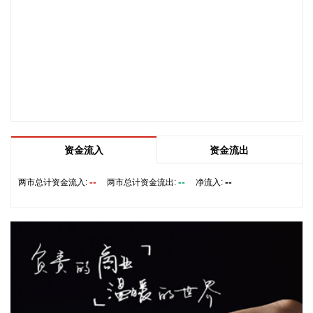
8月10日下午，自然资源部召开台风“白海豚”影响省份地质灾害
防范应对工作调度视频会，会商研判风险趋势，再次部署重点
省份加强防范应对灾害工作。 会议指出，台风“白海豚”具有超
长周期、超大环流、水汽充沛、移动缓慢、内陆持久致灾等特
点，衍生的次生灾害风险远超普通台风。其中，要高度重视内
陆持续性暴雨可能引发的地质灾害，特别是浙江、安徽、湖
北、河南、河北、北京、天津、山东、辽宁等省（市）将成为
未来一段时间地质灾害防御的主战场。
2026-08-10 22:10:58
资金流入
资金流出
鑫宏业8月10日在互动平台表示，公司机器人电缆产品目前尚
--
--
--
两市总计资金流入:
两市总计资金流出:
净流入:
未与宇树机器人开展供货合作。相关业务情况请以公司公告为
准。
2026-08-10 22:06:16
凯龙高科8月10日在终止发行股份及支付现金购买资产并募集
配套资金暨关联交易事项投资者说明会上表示，本次收购终止
后，公司将按照既定的具身智能业务发展规划继续推进。目前