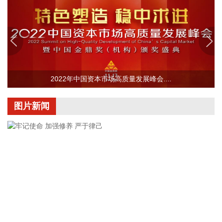
司提前搭建10千伏临时线路协助公司推进设备调试进度。6月
25日，供电公司已顺利完成110千伏变电站的建设并顺利引入
市政电网进行供电。目前工厂已经进入全面联机调试工作，预
计调试周期为6—9个月。固液混合电池量产线尚未正式下线，
项目的最新动态以公司公开披露的信息为准。
2026-08-07 22:04:03
2022年中国资本市场高质量发展峰会....
据青岛港公众号消息，8月7日，山东港口青岛港与青岛科技大
学在山港大厦签署战略合作协议。根据协议，双方将充分发挥
图片新闻
各自优势，强化资源共享、优势互补，加快培育新质生产力，
着力打造一批可复制、可推广的示范应用场景，为智慧绿色港
口建设注入强劲动能。
2026-08-07 21:39:20
上海市气象台介绍，台风“白海豚”强度强，环流尺度大，七级
风圈半径超过400公里，北侧结构密实，云雨带发展旺盛，对
上海市的影响呈现“风长雨强”的特点。 台风“白海豚”登陆后深
入内陆的走向还存在较大不确定性，受到东西两环副热带高压
的影响，后期如果台风残涡在上海西侧回旋少动，对上海的影