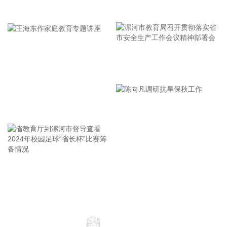
牢记使命 加强修养 严于律己
响可能会长达4天，过程风雨影响都会比较大。 台风登陆并深
入内陆后，低空风切变较大，容易出现龙卷风，所以10日左
右“白海豚”登陆后要警惕龙卷风的可能性，气象部门也将密切
监测，做好研判和预警。
2026-08-07 21:39:19
漯河市教育局召开贯彻落实省
北京市住房和城乡建设委员会、北京市规划和自然资源委员
市安全生产工作会议精神部署
会、北京住房公积金管理中心7日晚联合印发《关于进一步优
会
化调整本市房地产政策的通知》。通知提出，适度提高住房公
王海东作家庭教育专题讲座
积金最高贷款额度。购房家庭中1人为公积金缴存人的，购买
首套住房公积金贷款最高贷款额度为120万元，二套住房公积
金贷款最高额度为100万元；夫妻双方均为缴存人的，购买首
套住房公积金贷款最高贷款额度为240万元，二套住房公积金
贷款最高额度为200万元。符合以下条件的，最高贷款额度可
省教育厅到漯河市督导查看
陈向凡调研抗旱保秋工作
进一步上浮： 1.城六区户籍居民家庭，在城六区外购买首套住
2024年校园足球“省长杯”比赛
房的，最高可上浮20万元； 2.购买住房符合本市建筑绿色发展
筹备情况
支持政策的，最高可上浮40万元； 3.本市户籍二孩及以上多子
女家庭购买住房的，可上浮40万元。 同时符合多项条件的，最