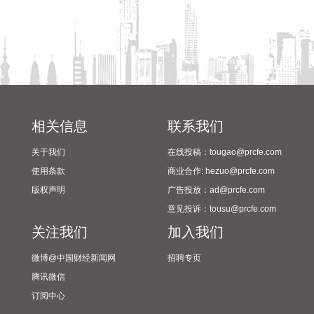
高贷款额度可叠加上浮，购房家庭中1人为公积金缴存人的，
最高上浮60万元；夫妻双方均为缴存人的，最高上浮100万
元。实际贷款额度依据购房家庭还款能力确定。
2026-08-07 21:32:25
据中国工程机械工业协会对挖掘机主要制造企业统计，2026年
7月销售各类挖掘机19521台，同比增长13.9%。其中：国内销
量7608台（含电动挖掘机41台），同比增长4.13%；出口
相关信息
联系我们
11913台（含电动挖掘机62台），同比增长21.2%。 2026年1
关于我们
在线投稿：tougao@prcfe.com
—7月，共销售挖掘机171841台，同比增长24.8%。其中：国
内销量86633台（含电动挖掘机227台），同比增长18.8%；出
使用条款
商业合作: hezuo@prcfe.com
口85208台（含电动挖掘机197台），同比增长31.7%。
版权声明
广告投放：ad@prcfe.com
2026-08-07 21:24:15
意见投诉：tousu@prcfe.com
关注我们
加入我们
孚日股份8月7日在互动平台表示，公司VC装置暂无检修计划。
2026-08-07 21:24:13
微博@中国财经新闻网
招聘专页
腾讯微信
四川双马(000935)8月7日公告，公司拟以不低于5000万元
订阅中心
（含）且不超过1亿元（含）通过集中竞价交易方式回购股