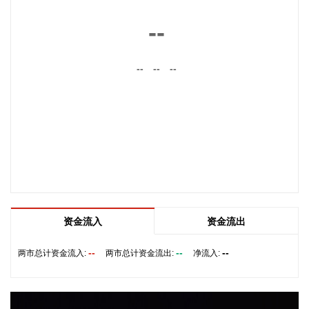
南大光电(300346)在互动平台表示，公司三甲基铟年产能共计
5吨，其中可用于磷化铟生产的高纯三甲基铟产能根据市场情
--
况进行上调，目前约为2吨/年。公司积极关注市场，加快业务
向高端化合物方向优化整合。
--
--
--
2026-08-07 22:26:18
据海南日报，8月7日，海南省政府与跨境电商企业座谈会在海
口举行，以政企面对面的形式听取跨境电商平台企业和服务机
构意见建议，共促海南跨境电商高质量发展。省长刘小明主持
会议。 京东集团、抖音集团、WB中国商家服务中心、蚂蚁集
团、菜鸟集团、海南跨境电商公共服务中心等跨境电商平台企
业和服务机构代表，以及中国跨境电商50人论坛、中国国际电
子商务中心的专家，围绕完善智慧物流体系与航线网络、构建
跨境电商生态体系、拓展跨境电商新业态、建立长效流量机
资金流入
资金流出
制、加强品牌宣传推广等提出意见建议。 刘小明表示，希望政
企同心合力，构建亲清政商关系，搭建常态化政企沟通机制，
--
--
--
两市总计资金流入:
两市总计资金流出:
净流入:
以政府的精准施策、企业的灵活创新，共建海南跨境电商出海
产业基地、自贸港跨境电商一站式服务平台，推动政策红利和
市场活力深度耦合，使海南在全球跨境电商版图中占据独特地