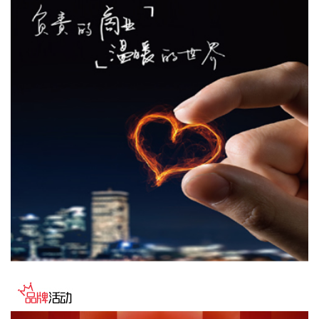
位。
2026-08-07 22:18:12
8月7日下午，国家防总副总指挥、水利部部长李国英主持专题
会商，视频连线水利部长江、黄河、淮河、海河、珠江、松
辽、太湖等流域管理机构，分析研判今年第13号台风“白海
豚”发展态势及影响，系统安排部署台风暴雨洪水防御工作。
李国英要求，全力以赴做好六个方面重点工作。一要强化监测
预报预警。二要突出抓好山洪灾害防御。三要确保水利工程安
全度汛。四要强化流域水工程统一联合调度。五要统筹做好城
市外洪内涝防御。六要确保重要基础设施安全。
2026-08-07 22:14:22
美股存储股走低，美光科技跌超2%，SK海力士跌超5%，闪迪
跌超3%，西部数据跌超5%，希捷科技跌超9%。
2026-08-07 22:06:20
冠盛股份7月投资者关系活动记录表披露，冠盛东驰电池工厂
于4月开始调试工作，为提升工厂调试进度，国网温州供电公