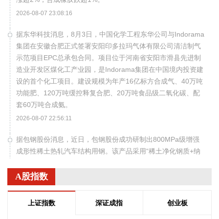
2026-08-07 23:08:16
据东华科技消息，8月3日，中国化学工程东华公司与Indorama
集团在安徽合肥正式签署安阳印多拉玛气体有限公司清洁制气
示范项目EPC总承包合同。项目位于河南省安阳市滑县先进制
造业开发区煤化工产业园，是Indorama集团在中国境内投资建
设的首个化工项目。建设规模为年产16亿标方合成气、40万吨
功能肥、120万吨缓控释复合肥、20万吨食品级二氧化碳、配
套60万吨合成氨。
2026-08-07 22:56:11
据包钢股份消息，近日，包钢股份成功研制出800MPa级增强
成形性稀土热轧汽车结构用钢。该产品采用“稀土净化钢质+纳
米析出强化”复合技术，兼具高强度、高塑性与优异的扩孔性
能，可适用于商用车高承载、复杂变形的汽车结构件。产品已
A股指数
通过某知名商用车配套厂的试模及批量应用验证。
2026-08-07 22:38:11
上证指数
深证成指
创业板