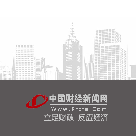
守牢金融安全底线，共同服务上海“五个中心”建设。
2026-08-06 22:16:16
映翰通(688080)8月6日公告，公司控股股东、实控人
李明、李红雨提议公司使用自有资金通过集中竞价交
易方式回购股份，回购完毕后将依法进行注销并减少
公司注册资本。回购资金总额不低于2000万元
（含），不超过3000万元（含）。
2026-08-06 22:12:42
据“浙江发布”，8月6日，浙江省委、省政府召开全省
防御应对13号台风“白海豚”工作部署会议，对做好全
省面上防台工作进行具体部署。 会议强调，要强化预
报预警，做到“早报、快报、多报”，多部门加密精细
化预报，健全预警叫应机制，全面覆盖重点群体；要
有序启动响应，科学把握“时、度、效”，全面激
活“1833”联合指挥体系，规范应急响应启动、会商研
判与信息报送流程；要加强风险排查管控，做到“无漏
洞、无死角、无盲区”，全覆盖排查管控各类安全隐