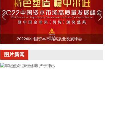
前三大客户中有两家主业与ATE相关，另一家是光模
块领域的领军企业。从公司业务类别看，PCB制板业
务订单每月呈较快增长态势，部分瓶颈工序产能已经
满产，订单有所积压，相关扩产设备正在添置中，公
司将结合订单增长的需求加快产能的完全释放，以更
2022年中国资本市场高质量发展峰会....
好地满足客户需求。 从目前的情况看，公司营业收入
加速增长的趋势没有变，预计今年下半年的销售增速
图片新闻
明显高于上半年，毛利率随着产能利用率的提升也在
稳步提升。
2026-08-06 22:36:20
8月6日，中交集团党委书记、董事长宋海良在福建宁
德与宁德时代新能源科技股份有限公司创始人、董事
长兼总经理曾毓群举行会谈。双方围绕深化新能源、
交能融合、绿色发展、科技创新等领域合作进行深入
交流。
2026-08-06 22:28:22
牢记使命 加强修养 严于律己