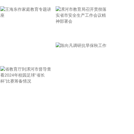
创源股份(300703)8月6日在互动平台回复称，公司目
前并未自建算力中心，更多聚焦于算力资源的应用，
通过与外部算力服务商合作，积极建设AIGC技术平
台。目前AIGC技术平台对公司业绩不产生直接影
响。
漯河市教育局召开贯彻落
2026-08-06 22:24:14
实省市安全生产工作会议
纳斯达克100指数转涨，标普500指数涨0.2%。美光
精神部署会
科技转涨，此前一度跌超7%。希捷科技收复8%的跌
王海东作家庭教育专题讲
幅后涨近2%。其他存储股也大幅收窄跌幅。
座
2026-08-06 22:20:19
据上海市国资委消息，8月6日，上海市国资委党委书
记、主任周小全接待上海清算所党委书记、董事长马
省教育厅到漯河市督导查
陈向凡调研抗旱保秋工作
贱阳一行，双方围绕自贸离岸债等新型金融工具运
看2024年校园足球“省长
用、套期保值等风险管理领域的合作开展深入交流。
杯”比赛筹备情况
双方表示，将深入贯彻落实十二届市委九次全会精
神，以协同机制为纽带，持续推动金融基础设施资源
与市属国资产业布局深度联动，立足服务实体经济、