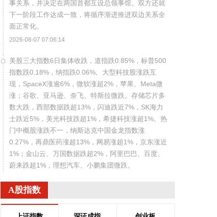
事关系，并决定在两国首都互设总领事馆。双方还就
下一阶段工作达成一致，将循序渐进推进双边关系全
面正常化。
2026-08-07 07:06:14
美股三大指数6日集体收跌，道指跌0.85%，标普500
指数跌0.18%，纳指跌0.06%。大型科技股涨跌互
现，SpaceX涨逾6%，微软涨超2%，苹果、Meta微
涨；谷歌、亚马逊、奈飞、特斯拉微跌。存储芯片多
数大跌，西部数据跌超13%，闪迪跌近7%，SK海力
士跌近5%，美光科技跌超1%，希捷科技涨超1%。热
门中概股涨跌不一，纳斯达克中国金龙指数涨
0.27%，再鼎医药涨超13%，网易涨超1%，京东涨近
1%；金山云、万国数据跌超2%，阿里巴巴、百度、
蔚来跌超1%，理想汽车、小鹏集团微跌。
2026-08-07 07:02:17
A股指数
美元指数6日上涨。衡量美元对六种主要货币的美元
指数当天上涨0.25%，在汇市尾市收于99.930。
上证指数
深证成指
创业板