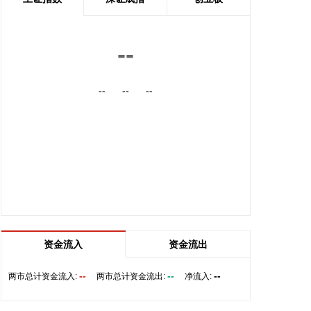
2026-08-07 06:58:09
当地时间8月6日，胡塞武装发表声明称，其武装力量
--
针对沙特方面在也门鲁瓦克、阿卜尔、塞尼耶等地区
以及多个军事营地的大规模集结目标实施了军事打
--
--
--
击，行动使用了多枚弹道导弹和无人机。 声明称，此
次行动旨在打击沙特方面准备对胡塞武装控制区发起
升级行动的军事集结。胡塞武装宣称，行动造成大量
亲沙特武装人员死伤，摧毁并焚毁了位于瓦迪阿口岸
附近多个军事营地、武器库及军事装备，并击毁大量
军用车辆。 声明警告沙特方面不要采取进一步军事行
动，否则将承担由此产生的后果；同时呼吁为沙特方
面作战的也门人员撤离相关军事营地。
2026-08-06 23:24:25
资金流入
资金流出
国内期货夜盘收盘，主力合约涨多跌少。焦炭、沥青
涨超2%，乙二醇、焦煤、瓶片等涨超1%。
--
--
--
两市总计资金流入:
两市总计资金流出:
净流入:
2026-08-06 23:11:12