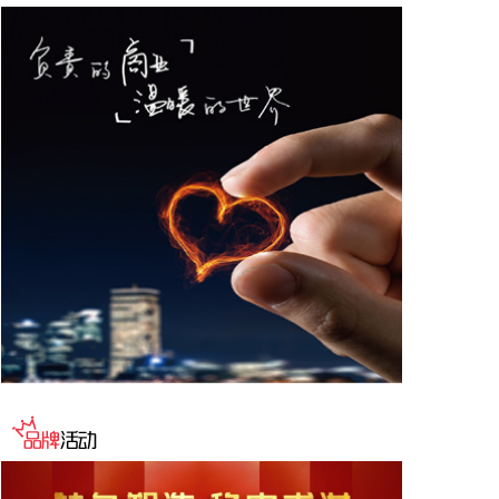
记者当地时间8月6日获悉，黎巴嫩与以色列第七轮会
谈结束。在意大利罗马举行的黎以谈判6日进入第三
天。此前，双方已在美国驻意大利大使馆进行了为期
两天的密集磋商。
2026-08-06 23:04:10
沙特利雅得航空公司6日宣布，该公司与中国民航信
息网络股份有限公司（中国航信）近日签署分销合作
协议，以进一步深化合作，加强沙特与中国之间的航
空互联互通。 根据协议，双方将围绕全渠道分销、现
代航空零售、数字化创新及未来旅客体验等领域开展
合作。此协议还支持利雅得航空持续拓展包括中国在
内的国际航线网络。
2026-08-06 22:56:17
一博科技8月6日接受机构调研时表示，截至目前，公
司销售订单签单金额与去年同期相比增长超过70%，
增速整体上逐月提高，增长较快的领域有ATE产品、
光模块、机器人及其他与人工智能相关的领域，公司