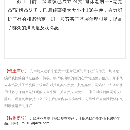
截止目前，裴城镇已成立24支“退休老村干+老党
员”调解员队伍，已调解事项大大小小100余件，有力维
护了社会和谐稳定，进一步夯实了基层治理根基，提高
了群众的满意度及获得感。
【慎重声明】
凡本站未注明来源为"中国财经新闻网"的所有作品，均转载、
编译或摘编自其它媒体，转载、编译或摘编的目的在于传递更多信息，并不代
表本站及其子站赞同其观点和对其真实性负责。其他媒体、网站或个人转载使
用时必须保留本站注明的文章来源，并自负法律责任。 中国财经新闻网对文中
陈述、观点判断保持中立,不对所包含内容的准确性、可靠性或完整性提供任何
明示或暗示的保证。
【特别提醒】：
如您不希望作品出现在本站，可联系我们要求撤下您的作
品。邮箱：tousu@prcfe.com