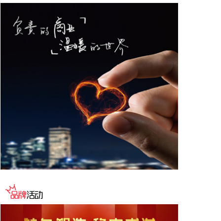
股。
2026-08-07 10:55:32
海关总署公布数据显示，中国7月出口（以美元计
价）同比增23.9%，进口同比增27.5%，贸易顺差
1125亿美元。
2026-08-07 10:51:14
据网宿科技消息，近日，网宿科技与趋境科技宣布达
成深度战略合作。双方将面向企业级AI推理市场，整
合技术与资源优势，共同打造高性价比、高品质、高
可靠的AI Token生产体系，助力AI应用向更多行业、
更深场景规模化落地。
2026-08-07 10:48:11
海关总署今天公布统计数据显示，今年前7个月：我
国民营企业进出口17.16万亿元，同比增长了
17.2%，占我国进出口总值的56.9%，继续保持第一