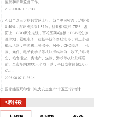
监管和质量监督工作。
2026-08-07 11:36:33
今日早盘三大指数震荡上行。截至午间收盘，沪指涨
0.49%，深证成指涨1.31%，创业板指涨1.75%。盘
面上，CRO概念走强，百花医药4连板；PCB概念掀
涨停潮，景旺电子、红板科技等多股涨停；稀土永磁
概念活跃，中国稀土等涨停。另外，CPO概念、小金
属、元件、电子化学品等板块涨幅居前；数字货币概
念、粮食概念、房地产、煤炭、游戏等板块跌幅居
前。全市场约3000只个股下跌，半日成交额超1.6万
亿元。
2026-08-07 11:36:14
国家能源局印发《电力安全生产“十五五”行动计
划》，到2030年，电力安全治理体系和治理能力现代
化建设取得明显进展，电力安全生产责任全面落实，
A股指数
电力安全风险分级管控和隐患排查治理双重预防机制
有效运转，重大灾害防范和应急处置能力显著增强，
上证指数
深证成指
创业板