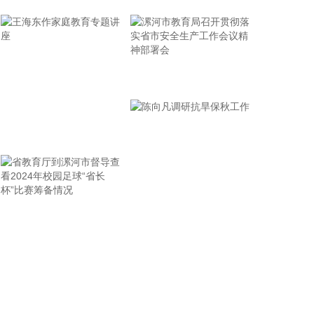
植物油品类，具备检出限低、抗干扰性强、结果稳定
可靠的优势，可实现对乙基麦芽酚的精准定性与定量
检测。 下一步，市场监管部门将强化方法应用，严厉
打击食用植物油非法添加、掺杂掺假违法行为，倒逼
生产经营者落实食品安全主体责任，守护人民群众“舌
漯河市教育局召开贯彻落
尖上的安全”。
实省市安全生产工作会议
2026-08-07 10:38:16
精神部署会
王海东作家庭教育专题讲
海关总署今天公布统计数据显示，今年前7个月，我
国出口机电产品11.12万亿元，增长21.2%，占我国
座
整体出口的63.8%，比去年同期提升了3.8个百分点。
其中：电动汽车、锂电池、风力发电机组等绿色低碳
产品分别增长71.2%，35.8%，34.8%。3D打印机、
省教育厅到漯河市督导查
陈向凡调研抗旱保秋工作
工业机器人、船舶分别出口112亿元、73.4亿元、
2681.4亿元，分别增长1.1倍、13.2%、32.7%。
看2024年校园足球“省长
2026-08-07 10:38:13
杯”比赛筹备情况
海关总署今天公布统计数据显示，今年前7个月，我
国货物贸易进出口总值30.13万亿元，同比增长了