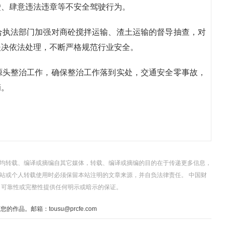
驶、肆意违法违章等不安全驾驶行为。
合执法部门加强对商砼搅拌运输、渣土运输的督导抽查，对
坚决依法处理，不断严格规范行业安全。
源头整治工作，确保整治工作落到实处，交通安全零事故，
辆。
，均转载、编译或摘编自其它媒体，转载、编译或摘编的目的在于传递更多信息，
站或个人转载使用时必须保留本站注明的文章来源，并自负法律责任。 中国财
、可靠性或完整性提供任何明示或暗示的保证。
。邮箱：tousu@prcfe.com