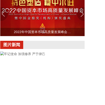
大外贸主体地位。同期，外商投资企业进出口8.78万
亿元，增长了17.6%；国有企业进出口4.14万亿元，
增长了17.3%。
2026-08-07 10:45:16
为筑牢食品安全防线，有力打击食用植物油非法添加
2022年中国资本市场高质量发展峰会....
行为，近日，市场监管总局发布《食品补充检验方法
食用植物油中乙基麦芽酚的测定》（BJS202604）。
图片新闻
食用植物油是群众日常膳食的必需品，其质量安全直
接关系群众身体健康和民生福祉。乙基麦芽酚是人工
合成的食品增香添加剂，长期摄入违规添加的乙基麦
芽酚，存在食品安全风险。根据我国食品添加剂使用
标准规定，乙基麦芽酚严禁在食用植物油中添加使
用。但是，在高额利益驱动下，不法商家在劣质植物
油、过期翻新油脂中非法添加乙基麦芽酚，掩盖油脂
氧化变质产生的哈喇异味，伪造芝麻油、花生油等高
端油品的醇厚香气，达到以次充好、以假乱真，获取
高额不法收益的目的。新发布的补充检验方法优化了
检测流程，适配大豆油、花生油、芝麻油等主流食用
牢记使命 加强修养 严于律己