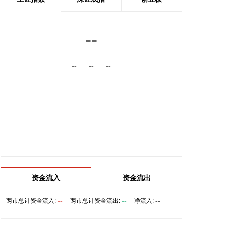
电力建设施工作业风险有效管控，以科技为核心的本
质安全建设全面推进，推动实现从“要我安全”向“我要
安全”转变，电力安全生产形势持续稳定。
--
2026-08-07 11:32:14
--
--
--
据扬子江船业7日消息，扬子江船业近日发布2026年
上半年度财务报告，公司营业收入及盈利能力均创历
史新高。得益于集团造船核心业务的强劲增长，报告
期内实现营业收入175亿元，同比增长36.2%，其中
核心造船业务占总营收比重约94%；毛利润达63亿
元，同比增长42.8%；实现净利润54亿元，同比增长
28.4%。
2026-08-07 11:05:27
企查查APP显示，近日，杭州天铁智算科技有限公司
资金流入
资金流出
成立，经营范围包含人工智能硬件销售；基于云平台
的业务外包服务；人工智能基础资源与技术平台；集
--
--
--
两市总计资金流入:
两市总计资金流出:
净流入:
成电路芯片设计及服务；集成电路销售等。企查查股
权穿透显示，该公司由天铁科技(300587)等共同持