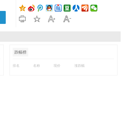
跌幅榜
排名
名称
现价
涨跌幅