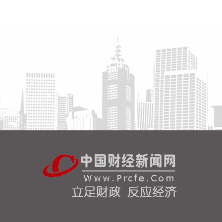
17.3%，延续良好的增长态势。其中，出口17.44万
亿元，增长14%；进口12.69万亿元，增长22%。
2026-08-07 10:34:36
据中电鑫龙消息，近日，中电鑫龙签订淮安涟水国际
机场航站区改扩建工程项目合同。此次合作，公司将
为新建T2航站楼提供高品质的智能型低压配电成套设
备。
2026-08-07 10:26:26
8月6日，有市场消息称，刚果（金）已发布最新行政
指令，决定彻底禁止铜精矿与钴精矿的出口。 对此，
8月7日，紫金矿业方面回应记者，公司旗下科卢韦齐
铜矿的产品为粗铜及电积铜，卡莫阿-卡库拉铜矿的产
品为阳极板及粗铜，不属于刚果（金）禁止出口的产
品。
2026-08-07 10:13:10
稀土永磁板块直线拉升，截至发稿，中国稀土涨停，