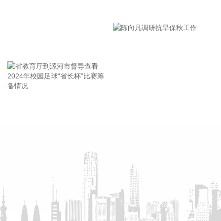
漯河市教育局召开贯彻落实省
死人、少伤人、少损失”的目标，坚决打赢防御台风“白海豚”这
场大仗硬仗。
市安全生产工作会议精神部署
2026-08-08 16:31:27
会
王海东作家庭教育专题讲座
杰瑞股份(002353)8月8日在互动平台表示，公司与中核海洋的
合作正在有序推进中。
2026-08-08 16:22:12
今天13时，台风“白海豚”中心位于距离浙江省温州市东偏南方
省教育厅到漯河市督导查看
陈向凡调研抗旱保秋工作
向约465公里的洋面上，中心附近最大风力14级，45米/秒。虽
2024年校园足球“省长杯”比赛
然离浙江还有一定距离，但“白海豚”外围云系今天上午已经在
筹备情况
江苏南部、安徽东南部、浙江等地激发出对流。 明天，台风登
陆前后，华东降雨进一步增强，江苏南部、安徽东南部、上
海、浙江大部将有大到暴雨，其中上海南部、浙江东部有特大
暴雨，局地日降雨量将达到400毫米甚至500毫米以上，极端性
较强，需注意防范。
2026-08-08 15:54:28