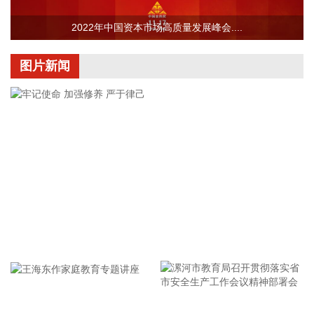
以及在真实汛情下的启停流程、业务配置和监控保障等全环节
操作性，有效增强了全省通信网络容灾韧性，为守护人民群众
2022年中国资本市场高质量发展峰会....
生命财产安全和防汛救灾指挥畅通筑牢通信“生命线”。
2026-08-08 16:46:16
图片新闻
美国国会参议院8日通过一项联邦政府临时拨款法案，以避免
联邦政府在现行预算到期后“停摆”。
2026-08-08 16:35:10
据浙江日报，当前，浙江省防御13号台风“白海豚”到了最关键
的阶段。8日上午，省委、省政府召开全省防御应对13号台
风“白海豚”工作视频调度会。省委书记王浩肯定了全省前一阶
段防御应对工作成效。他强调，与台风“巴威”相比，“白海豚”可
能强度更强、持续时间更长、造成影响更大。要高度警觉、闻
牢记使命 加强修养 严于律己
令而动，把防汛防台工作作为当前的重中之重，始终坚持人民
至上、生命至上，坚持“从最坏处着眼、做到顶格防御、打足提
前量”，立足台风正面登陆、贯穿全省、长时间影响、风雨
潮“三碰头”等极端情况，坚决克服麻痹思想、侥幸心理，把所
有的工作都往前预置、往前赶，确保守住“三条底线”，实现“不