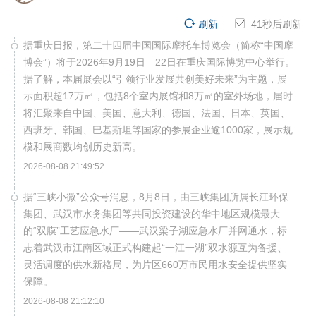
刷新
41
秒后刷新
据重庆日报，第二十四届中国国际摩托车博览会（简称“中国摩
博会”）将于2026年9月19日—22日在重庆国际博览中心举行。
据了解，本届展会以“引领行业发展共创美好未来”为主题，展
示面积超17万㎡，包括8个室内展馆和8万㎡的室外场地，届时
将汇聚来自中国、美国、意大利、德国、法国、日本、英国、
西班牙、韩国、巴基斯坦等国家的参展企业逾1000家，展示规
模和展商数均创历史新高。
2026-08-08 21:49:52
据“三峡小微”公众号消息，8月8日，由三峡集团所属长江环保
集团、武汉市水务集团等共同投资建设的华中地区规模最大
的“双膜”工艺应急水厂——武汉梁子湖应急水厂并网通水，标
志着武汉市江南区域正式构建起“一江一湖”双水源互为备援、
灵活调度的供水新格局，为片区660万市民用水安全提供坚实
保障。
2026-08-08 21:12:10