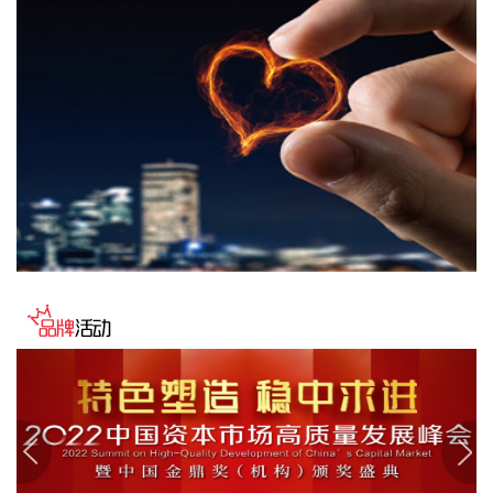
当地时间8日凌晨，由共和党控制的美国参议院以50票赞成、
49票反对的投票结果，确认托德·布兰奇担任司法部长。 当地
时间6月8日，美国白宫表示，总统特朗普向美国参议院提交托
德·布兰奇出任司法部长的提名。特朗普4月2日宣布，帕姆·邦
迪不再担任司法部长，由副部长布兰奇代理。
2026-08-08 16:58:19
据“浦东发布”微信公众号消息，上海市文化旅游局介绍，台
风“白海豚”逼近，上海迪士尼、乐高乐园等多家景点已临时闭
园或调整运营时间。
2026-08-08 16:58:16
据群众新闻，8月5日22时，陕西移动在商洛市镇安县受汛情影
响区域启动5G异网漫游工作，向其他运营商客户提供5G网络
漫游接入服务。该技术用于应急场景，当用户所属运营商网络
中断时，无需换卡换号即可接入其他运营商5G网络，享受免费
通话与上网服务，这是我省首次将该功能用于汛期通信保障实
战。 本次成功开通验证了5G异网漫游跨企业协同保障能力，