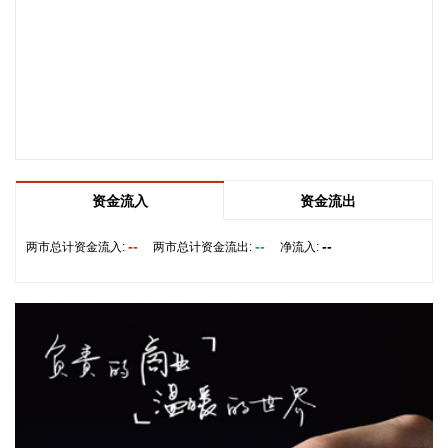
突破137亿公里，位居全国第一。
2026-08-08 19:58:16
乌克兰方面8日消息称，正在塞尔维亚访问的乌克兰总统泽连
斯基当天表示，美国已与乌克兰达成协议，将每月向乌克兰提
供“爱国者”防空系统拦截导弹。泽连斯基同时表示，仅靠这项
供应无法完全弥补乌克兰目前的拦截导弹短缺。
2026-08-08 19:22:16
资金流入
资金流出
据“星光股份”公众号消息，近日，星光股份成功中标龙星控股
总部泛光工程项目。
--
--
--
两市总计资金流入:
两市总计资金流出:
净流入:
2026-08-08 18:10:12
“金科股份”公众号消息，2026年8月，金科地产集团股份有限
公司（简称“金科股份”）与重庆通用人工智能研究院在重庆正
式签署全方位合作协议。双方将依托通用人工智能前沿技术，
落地不动产全场景智慧解决方案，合力打造重庆“人工智能+不
动产”产业标杆项目。
2026-08-08 17:41:26