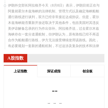
伊朗外交部长阿拉格齐今天（8月8日）表示，伊朗目前正在与
阿曼就霍尔木兹海峡的法律机制、管理方式以及确定海峡船舶
通行路线进行谈判，双方已经非常接近达成协议。但是，霍尔
木兹海峡能否重新开放还取决于其他条件，包括美国对其违反
美伊谅解备忘录的行为作出弥补。阿拉格齐说，过去霍尔木兹
海峡存在一套分道通航制，但伊朗认为，原有路线已经不再适
合作为船舶通行路线，伊方无法接受继续使用该路线。因此，
有必要规划一套新的通航机制，不过这涉及复杂的技术和法律
问题。目前双方正在讨论的是一条临时通航路线。在新的正式
通航路线最终确定之前，将首先设立一条临时航道，并以此作
A股指数
为未来正式路线的基础。在这一问题上，伊朗和阿曼两国的军
事部门已根据现有海图展开磋商。待相关谈判完成并形成最终
上证指数
深证成指
创业板
结论后，新的通航路线将得到确定。
2026-08-08 20:03:45
--
8月8日，阿维塔07L正式上市，搭载896线双光路图像级激光
雷达，也是首批搭载华为乾崑智驾ADS 5的车型。阿维塔科技
--
--
--
董事长王辉在发布会上透露，截至8月8日，华为乾崑智驾里程