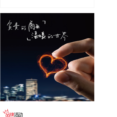
务机构代表，以及中国跨境电商50人论坛、中国国际
电子商务中心的专家，围绕完善智慧物流体系与航线
网络、构建跨境电商生态体系、拓展跨境电商新业
态、建立长效流量机制、加强品牌宣传推广等提出意
见建议。 刘小明表示，希望政企同心合力，构建亲清
政商关系，搭建常态化政企沟通机制，以政府的精准
施策、企业的灵活创新，共建海南跨境电商出海产业
基地、自贸港跨境电商一站式服务平台，推动政策红
利和市场活力深度耦合，使海南在全球跨境电商版图
中占据独特地位。
2026-08-07 22:18:12
8月7日下午，国家防总副总指挥、水利部部长李国英
主持专题会商，视频连线水利部长江、黄河、淮河、
海河、珠江、松辽、太湖等流域管理机构，分析研判
今年第13号台风“白海豚”发展态势及影响，系统安排
部署台风暴雨洪水防御工作。 李国英要求，全力以赴
做好六个方面重点工作。一要强化监测预报预警。二
要突出抓好山洪灾害防御。三要确保水利工程安全度