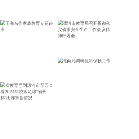
据青岛港公众号消息，8月7日，山东港口青岛港与青
牢记使命 加强修养 严于律己
岛科技大学在山港大厦签署战略合作协议。根据协
议，双方将充分发挥各自优势，强化资源共享、优势
互补，加快培育新质生产力，着力打造一批可复制、
可推广的示范应用场景，为智慧绿色港口建设注入强
劲动能。
漯河市教育局召开贯彻落
2026-08-07 21:39:20
实省市安全生产工作会议
精神部署会
上海市气象台介绍，台风“白海豚”强度强，环流尺度
王海东作家庭教育专题讲
大，七级风圈半径超过400公里，北侧结构密实，云
雨带发展旺盛，对上海市的影响呈现“风长雨强”的特
座
点。 台风“白海豚”登陆后深入内陆的走向还存在较大
不确定性，受到东西两环副热带高压的影响，后期如
果台风残涡在上海西侧回旋少动，对上海的影响可能
省教育厅到漯河市督导查
陈向凡调研抗旱保秋工作
会长达4天，过程风雨影响都会比较大。 台风登陆并
深入内陆后，低空风切变较大，容易出现龙卷风，所
看2024年校园足球“省长
以10日左右“白海豚”登陆后要警惕龙卷风的可能性，
杯”比赛筹备情况
气象部门也将密切监测，做好研判和预警。