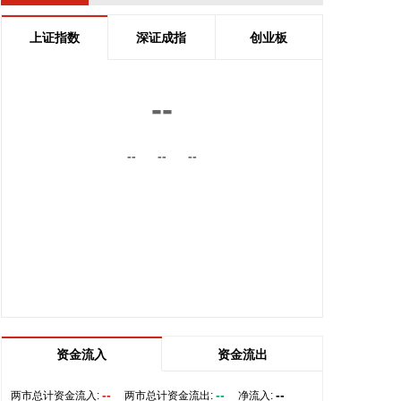
品采用“稀土净化钢质+纳米析出强化”复合技术，兼具
高强度、高塑性与优异的扩孔性能，可适用于商用车
上证指数
深证成指
创业板
高承载、复杂变形的汽车结构件。产品已通过某知名
商用车配套厂的试模及批量应用验证。
2026-08-07 22:38:11
--
南大光电(300346)在互动平台表示，公司三甲基铟年
--
--
--
产能共计5吨，其中可用于磷化铟生产的高纯三甲基
铟产能根据市场情况进行上调，目前约为2吨/年。公
司积极关注市场，加快业务向高端化合物方向优化整
合。
2026-08-07 22:26:18
据海南日报，8月7日，海南省政府与跨境电商企业座
谈会在海口举行，以政企面对面的形式听取跨境电商
平台企业和服务机构意见建议，共促海南跨境电商高
质量发展。省长刘小明主持会议。 京东集团、抖音集
资金流入
资金流出
团、WB中国商家服务中心、蚂蚁集团、菜鸟集团、
海南跨境电商公共服务中心等跨境电商平台企业和服
--
--
--
两市总计资金流入:
两市总计资金流出:
净流入: