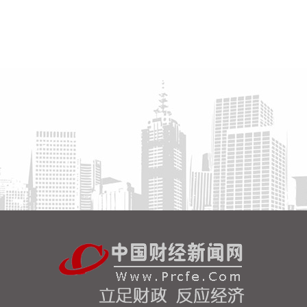
2026-08-07 21:39:19
北京市住房和城乡建设委员会、北京市规划和自然资
源委员会、北京住房公积金管理中心7日晚联合印发
《关于进一步优化调整本市房地产政策的通知》。通
知提出，适度提高住房公积金最高贷款额度。购房家
庭中1人为公积金缴存人的，购买首套住房公积金贷
款最高贷款额度为120万元，二套住房公积金贷款最
高额度为100万元；夫妻双方均为缴存人的，购买首
套住房公积金贷款最高贷款额度为240万元，二套住
房公积金贷款最高额度为200万元。符合以下条件
的，最高贷款额度可进一步上浮： 1.城六区户籍居民
家庭，在城六区外购买首套住房的，最高可上浮20万
元； 2.购买住房符合本市建筑绿色发展支持政策的，
最高可上浮40万元； 3.本市户籍二孩及以上多子女家
庭购买住房的，可上浮40万元。 同时符合多项条件
的，最高贷款额度可叠加上浮，购房家庭中1人为公
积金缴存人的，最高上浮60万元；夫妻双方均为缴存
人的，最高上浮100万元。实际贷款额度依据购房家