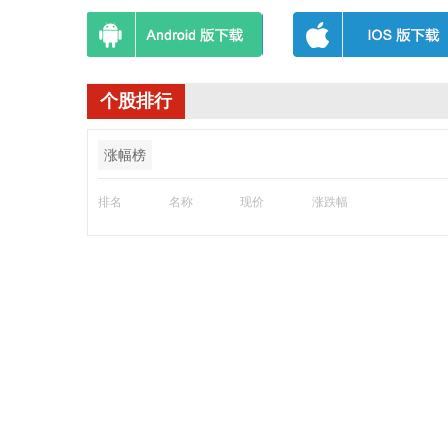
个股排行
涨幅榜
排名
名称
现价
涨跌幅