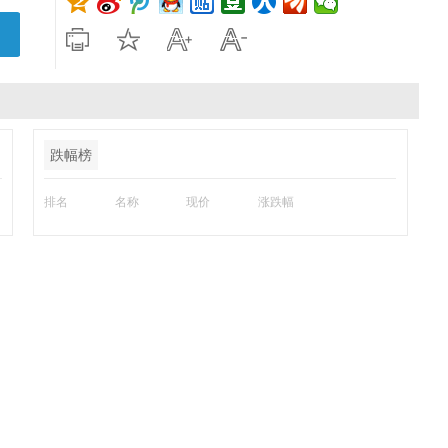
跌幅榜
排名
名称
现价
涨跌幅