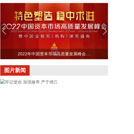
汛。四要强化流域水工程统一联合调度。五要统筹做
好城市外洪内涝防御。六要确保重要基础设施安全。
2026-08-07 22:14:22
美股存储股走低，美光科技跌超2%，SK海力士跌超
5%，闪迪跌超3%，西部数据跌超5%，希捷科技跌超
9%。
2022年中国资本市场高质量发展峰会....
2026-08-07 22:06:20
图片新闻
冠盛股份7月投资者关系活动记录表披露，冠盛东驰
电池工厂于4月开始调试工作，为提升工厂调试进
度，国网温州供电公司提前搭建10千伏临时线路协助
公司推进设备调试进度。6月25日，供电公司已顺利
完成110千伏变电站的建设并顺利引入市政电网进行
供电。目前工厂已经进入全面联机调试工作，预计调
试周期为6—9个月。固液混合电池量产线尚未正式下
线，项目的最新动态以公司公开披露的信息为准。
2026-08-07 22:04:03