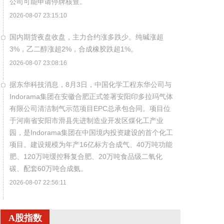
公司可能申请停牌核查。
2026-08-07 23:15:10
国内期货夜盘收盘，主力合约涨多跌少。纯碱涨超
3%，乙二醇涨超2%，合成橡胶跌超1%。
2026-08-07 23:08:16
据东华科技消息，8月3日，中国化学工程东华公司与
Indorama集团在安徽合肥正式签署安阳印多拉玛气体
有限公司清洁制气示范项目EPC总承包合同。项目位
于河南省安阳市滑县先进制造业开发区煤化工产业
园，是Indorama集团在中国境内投资建设的首个化工
项目。建设规模为年产16亿标方合成气、40万吨功能
肥、120万吨缓控释复合肥、20万吨食品级二氧化
碳、配套60万吨合成氨。
2026-08-07 22:56:11
据包钢股份消息，近日，包钢股份成功研制出
800MPa级增强成形性稀土热轧汽车结构用钢。该产
A股指数