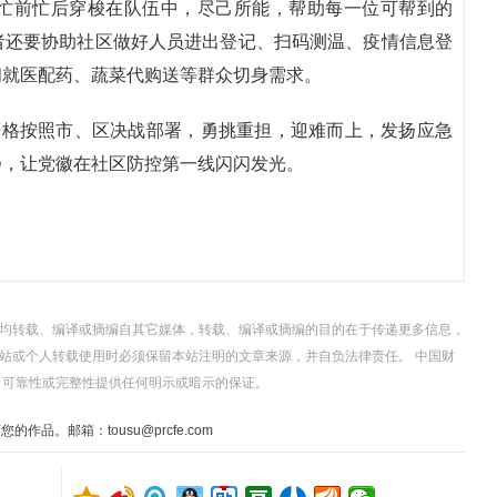
忙前忙后穿梭在队伍中，尽己所能，帮助每一位可帮到的
者还要协助社区做好人员进出登记、扫码测温、疫情信息登
间就医配药、蔬菜代购送等群众切身需求。
严格按照市、区决战部署，勇挑重担，迎难而上，发扬应急
扬，让党徽在社区防控第一线闪闪发光。
，均转载、编译或摘编自其它媒体，转载、编译或摘编的目的在于传递更多信息，
站或个人转载使用时必须保留本站注明的文章来源，并自负法律责任。 中国财
、可靠性或完整性提供任何明示或暗示的保证。
。邮箱：tousu@prcfe.com