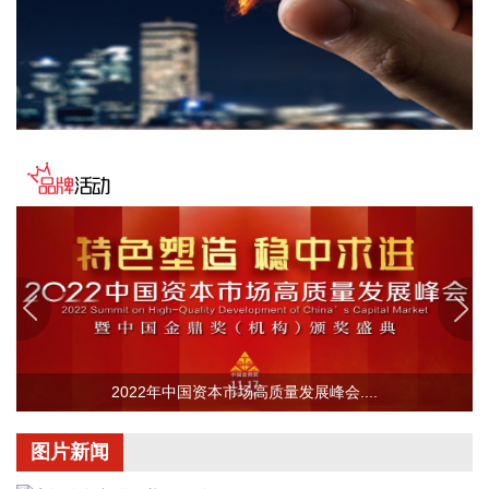
制品业、医药制造业、酒饮料和精制茶制造业，降幅在2.3%—
5.7%之间，合计影响PPI同比下降约0.76个百分点，较上月减
少0.05个百分点。
2026-08-09 09:42:19
国家统计局城市司首席统计师董莉娟解读2026年7月份CPI和
PPI数据。7月份，受国际输入性因素影响，居民消费价格指数
（CPI）环比下降0.1%，同比上涨0.5%，扣除食品和能源价格
的核心CPI环比上涨0.3%，同比上涨0.9%，CPI总体保持温和
上涨。国内部分行业需求增加，但受输入性和季节性等因素影
响，工业生产者出厂价格指数（PPI）环比下降0.7%，同比上
涨3.5%，涨幅比上月回落0.6个百分点。 从环比看，全国CPI
下降0.1%，降幅比上月收窄0.2个百分点。国际市场价格波动
影响国内汽油价格下降10.7%，降幅比上月扩大5.8个百分点，
影响CPI环比下降约0.35个百分点。食品价格与上月持平，低
2022年中国资本市场高质量发展峰会....
于季节性水平0.6个百分点。食品中，鲜菜价格上涨1.3%，鸡
蛋价格下降2.1%，均明显低于季节性水平；应季水果大量上
市，市场供应充足，鲜果价格下降3.8%，影响CPI环比下降约
图片新闻
0.07个百分点；生猪产能综合调控政策效应显现，叠加部分地