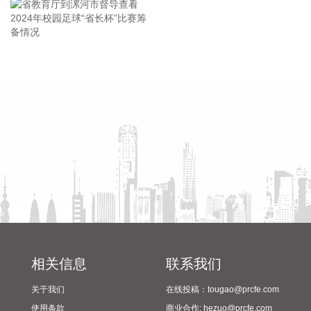
机价格分别上涨17.4%、17.2%和8.5%，涨幅均有扩大，合计
影响CPI同比上涨约0.14个百分点。服务价格上涨0.7%，涨幅
比上月回落0.1个百分点，影响CPI同比上涨约0.36个百分点。
服务中，医疗服务价格上涨4.3%，涨幅比上月扩大0.9个百分
省教育厅到漯河市督导查看
陈向凡调研抗旱保秋工作
点，影响CPI同比上涨约0.28个百分点；家政服务、在外餐饮
2024年校园足球“省长杯”比赛
和教育服务价格分别上涨1.3%、1.0%和0.6%，涨幅总体稳
筹备情况
定。食品价格下降1.5%，降幅比上月收窄0.1个百分点，影响
CPI同比下降约0.25个百分点。食品中，猪肉价格下降13.3%，
降幅比上月收窄2.6个百分点，影响CPI同比下降约0.25个百分
点；鲜菜、鲜果、粮食、食用油、奶类价格降幅在0.3%—
1.5%之间；鸡蛋价格上涨17.8%，涨幅比上月回落2.2个百分
点；羊肉、牛肉和禽肉类价格涨幅在1.6%—6.2%之间。
2026-08-09 09:39:16
国家统计局：2026年7月份，全国居民消费价格同比上涨
相关信息
联系我们
0.5%。其中，城市上涨0.5%，农村上涨0.4%；食品价格下降
1.5%，非食品价格上涨0.9%；消费品价格上涨0.2%，服务价
关于我们
在线投稿：tougao@prcfe.com
格上涨0.7%。1­­—7月平均，全国居民消费价格比上年同期上涨
使用条款
商业合作: hezuo@prcfe.com