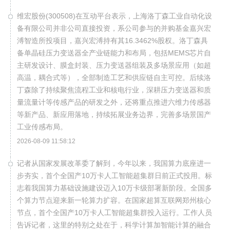
维宏股份(300508)在互动平台表示，上海洛丁森工业自动化设
备有限公司并非公司直接投资，系公司参与的并购基金嘉兴宏
溥智造所投项目，嘉兴宏溥持有其16.3462%股权。洛丁森具
备单晶硅压力变送器全产业链能力和布局，包括MEMS芯片自
主研发设计、膜盒封装、压力变送器组装及多场景应用（如超
高温，耦合式等），全部制造工艺和供应链自主可控。后续洛
丁森除了持续聚焦流程工业和核电行业，深耕压力变送器和质
量流量计等传感产品的研发之外，还将重点推进六维力传感器
等新产品、新应用落地，持续拓展业务边界，完善多场景国产
工业传感布局。
2026-08-09 11:58:12
记者从国家发展改革委了解到，今年以来，我国算力底座进一
步夯实，首个全国产10万卡人工智能超集群日前正式投用。标
志着我国算力基础设施建设迈入10万卡级部署新阶段。全国多
个算力节点迎来新一轮算力扩容。在国家超算互联网郑州核心
节点，首个全国产10万卡人工智能超集群投入运行。工作人员
告诉记者，这里的特别之处在于，科学计算加智能计算的融合