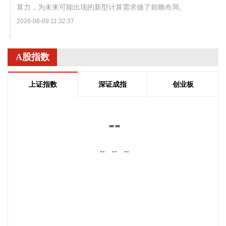
算力，为未来可能出现的新型计算需求做了前瞻布局。
2026-08-09 11:32:37
国家统计局城市司首席统计师董莉娟解读2026年7月份CPI和
PPI数据。7月份，受国际输入性因素影响，居民消费价格指数
A股指数
（CPI）环比下降0.1%，同比上涨0.5%，扣除食品和能源价格
的核心CPI环比上涨0.3%，同比上涨0.9%，CPI总体保持温和
上证指数
深证成指
创业板
上涨。国内部分行业需求增加，但受输入性和季节性等因素影
响，工业生产者出厂价格指数（PPI）环比下降0.7%，同比上
涨3.5%，涨幅比上月回落0.6个百分点。 从环比看，全国PPI
--
下降0.7%，降幅比上月扩大0.4个百分点。7月PPI环比运行的
主要特点：一是输入性因素影响国内相关行业价格下行。石油
--
--
--
开采、精炼石油产品制造、有机化学原料制造价格分别下降
11.8%、8.4%和4.2%；有色金属矿采选业、有色金属冶炼和压
延加工业价格分别下降2.1%和1.7%，5个行业合计影响PPI环
比下降约0.65个百分点。二是季节性因素影响部分行业价格下
降。7月份高温、雨水及台风天气较多，建筑项目施工进度放
缓，黑色金属冶炼和压延加工业、非金属矿物制品业价格分别
下降0.8%和0.5%；水力发电、风力发电增加，价格分别下降