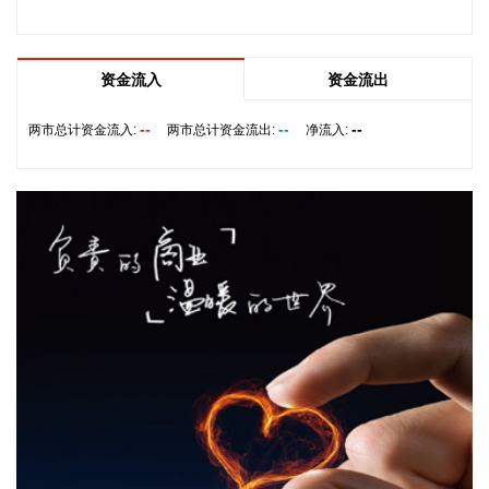
10.3%和3.9%，4个行业合计影响PPI环比下降约0.11个百分
点。三是产业转型升级和消费提质扩容带动部分行业需求增
加、价格上涨。新动能成长壮大，人工智能、高端装备、新材
资金流入
资金流出
料等领域蓬勃发展，智能无人飞行器制造、碳素新材料、船舶
及相关装置制造价格分别上涨2.5%、0.4%和0.3%。品质类消
--
--
--
两市总计资金流入:
两市总计资金流出:
净流入:
费较快增长，智能家庭消费设备、护肤用化妆品制造价格分别
上涨3.4%和0.7%。 从同比看，全国PPI上涨3.5%，涨幅比上
月回落0.6个百分点。分行业看，价格上涨的主要行业中，石油
和天然气开采业、石油煤炭及其他燃料加工业、化学原料和化
学制品制造业分别上涨3.2%、8.2%和9.1%，有色金属矿采选
业、有色金属冶炼和压延加工业分别上涨22.6%和20.2%，黑
色金属冶炼和压延加工业上涨2.7%，涨幅比上月均回落，6个
行业合计影响PPI同比上涨约2.55个百分点；煤炭开采和洗选
业上涨27.1%，电气机械和器材制造业上涨5.7%，计算机通信
和其他电子设备制造业上涨4.4%，涨幅比上月均扩大，3个行
业合计影响PPI同比上涨约1.53个百分点。上述9个行业对PPI
的上拉影响较上月减少0.56个百分点。价格下拉影响最大的5
个行业为：电力热力生产和供应业、汽车制造业、非金属矿物