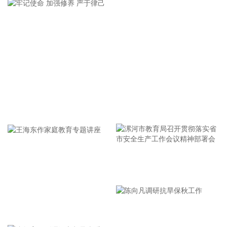
区高温、强降雨等极端天气频发推高运输成本等因素，猪肉价
格由上月下降0.8%转为上涨4.1%，影响CPI环比上涨约0.07个
百分点。人工智能推动消费电子产品迭代升级，相关产品需求
增加、价格上涨，平板电脑、计算机和移动电话机价格分别上
涨11.3%、5.5%和1.0%，合计影响CPI环比上涨约0.03个百分
点。服务价格由上月持平转为上涨0.4%，影响CPI环比上涨约
0.21个百分点。服务中，暑期出行需求增加，旅行社收费、宾
馆住宿、飞机票、交通工具租赁价格分别上涨7.2%、6.5%、
4.2%和3.6%，合计影响CPI环比上涨约0.10个百分点；部分地
牢记使命 加强修养 严于律己
区政策性调价持续推进，医疗服务价格上涨1.1%，影响CPI环
比上涨约0.07个百分点。 从同比看，全国CPI上涨0.5%，保持
温和上涨。CPI同比涨幅比上月回落0.5个百分点，主要是受汽
油价格涨幅回落影响。汽油价格上涨1.0%，涨幅比上月回落
16.0个百分点，对CPI的上拉影响比上月减少约0.45个百分
漯河市教育局召开贯彻落实省
点，带动能源价格涨幅回落至0.6%。扣除能源的工业消费品价
市安全生产工作会议精神部署
格上涨1.5%，涨幅比上月回落0.2个百分点，影响CPI同比上涨
约0.37个百分点。其中，黄金饰品、个人护理用品和家用器具
会
价格分别上涨24.6%、1.7%和0.2%，涨幅均有回落，合计影响
王海东作家庭教育专题讲座
CPI同比上涨约0.13个百分点；计算机、平板电脑和移动电话