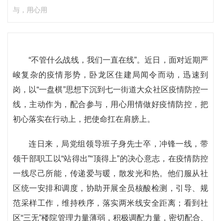
与，用心用
“不管什么战线，我们一直在线”。近日，面对近期严
峻复杂的疫情形势，卧龙区住建局闻令而动，迅速到
岗，以“一盘棋”思想下沉到七一街道大众社区疫情防控一
线，主动作为，配合参与，用心用情做好疫情防控，把
初心落实在行动上，把使命扛在肩膀上。
连日来，局党组领导班子身先士卒，冲锋一线，带
领干部职工以“站得出”“顶得上”的决心意志，在疫情防控
一线尽己所能，传递爱与暖，散发光和热。他们服从社
区统一安排和调度，协助开展全员核酸检测，引导、规
范采样工作，维持秩序，落实两米线安全距离；看到社
区“三无”楼院管理力量薄弱，积极调配力量，密切配合、