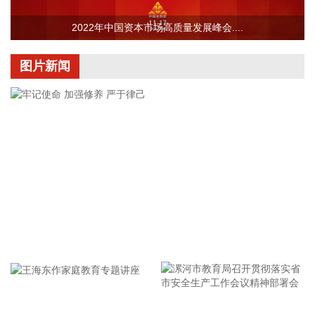
荣旗科技(301360)8月5日公告，近日，公司取得招商银行股份
有限公司苏州分行出具的《贷款承诺函》，本次股票回购专项
2022年中国资本市场高质量发展峰会....
贷款额度不超过4500万元，专项用于回购公司股票，贷款期限
不超过36个月。
图片新闻
2026-08-05 21:34:26
据长飞光纤消息，香港电讯近日宣布，将推出3.2Tbps超低时
延AI数据中心互联（DCI）超级高速通道（AI DCI
Superhighway），为香港同类首创方案。该项目中，长飞光纤
为香港电讯提供自主研发的空芯光纤光缆，为跨多数据中心算
力资源的高速无缝调度提供关键传输保障。
2026-08-05 21:34:17
当地时间5日，以色列国防军表示，为回应黎巴嫩真主党违反
停火协议的行为，以军开始对黎南部相关地区展开精准空袭。
牢记使命 加强修养 严于律己
稍早前，以军向黎巴嫩南部曼苏里村居民发出“紧急”撤离警
告。以色列国防军阿拉伯语发言人表示，由于黎巴嫩真主党违
反了此前的停火协议，以色列国防军将对该组织采取强力的军
事行动。