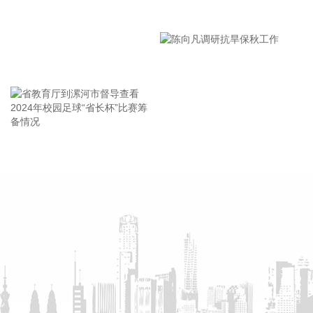
漯河市教育局召开贯彻落实省
2026-08-05 21:34:13
市安全生产工作会议精神部署
据包钢集团，日前，包钢股份市场开发取得新突破，成功中标
会
铁路车厢耐候钢订单，标志着包钢股份高端耐候钢产品正式进
王海东作家庭教育专题讲座
入国内轨道交通主机厂供应体系。据了解，该订单需求来自国
内大型轨道交通装备制造国企，业务覆盖传统轨道装备、化工
运储装备等多个领域。
2026-08-05 21:30:22
省教育厅到漯河市督导查看
陈向凡调研抗旱保秋工作
据中国联通，截至目前，中国联通标准机架规模超过110万
2024年校园足球“省长杯”比赛
架，建成7个百兆瓦级AIDC园区，智算规模达到45EFLOPS。
筹备情况
2026-08-05 21:26:19
英杰电气(300820)8月5日在互动平台表示，公司电源产品未直
接配套太空光伏项目。公司部分客户承接相关海外项目，该类
项目中有采购公司电源产品。
2026-08-05 21:26:18
据紫光股份消息，8月5日，紫光股份旗下新华三集团与杭州海