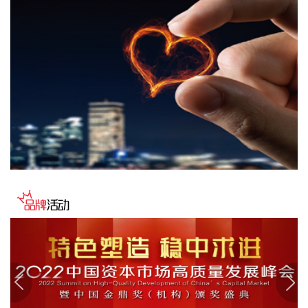
英伟达涨超4%，报221美元/股，总市值约5.33万亿美元。
2026-08-05 21:49:10
唯特偶(301319)8月5日披露半年报，2026年上半年，公司实
现营业收入9.34亿元，同比增长40.62%；归属于上市公司股东
的净利润5208.45万元，同比增长23.47%；基本每股收益
0.2886元。报告期内，营业收入业绩变动主要原因是金属原材
料价格上升及报价模式调整。
2026-08-05 21:45:27
美股三大指数小幅高开，标普500指数涨0.65%，道指涨
0.7%，纳指涨0.42%。SpaceX跌超10%，AMD跌7%。
2026-08-05 21:38:18
就“请问公司将来是否会生产电池级碳酸钠？”的问题，博源化
工(000683)8月5日在互动平台表示，公司暂无相关计划。
2026-08-05 21:38:18