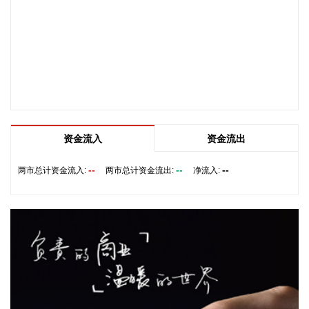
2026-08-05 22:10:14
据武汉经开区消息，8月5日，武汉经开区与西上海旗下控股子
公司武汉元丰汽车零部件有限公司签约。西上海再次追投武汉
经开区，建设武汉元丰汽车零部件研发生产基地，进一步增强
经开区在智能底盘执行部件领域的供给能力。该项目总投资约
1.56亿元，将重点布局电子驻车液压盘式制动器（EPB）等线
控制动产品，新增自动化工艺设备、研发测试中心及相关配套
设施。
资金流入
资金流出
2026-08-05 21:59:11
--
--
--
两市总计资金流入:
两市总计资金流出:
净流入:
8连板传智教育(003032)8月5日发布股票交易严重异常波动公
告，公司股票连续10个交易日内日收盘价格涨幅偏离值累计达
到+100%。公司新开设的线下具身智能开发课程目前尚未正式
开班，尚未形成收入和利润，未来市场需求具有高度的不确定
性。公司不开展机器人产品的批量研发及生产业务。公司与相
关机器人厂商的合作仅限于培训相关业务，未签订任何涉及股
权投资、产品收入分成的合作协议。
2026-08-05 21:52:12