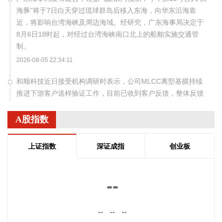
海豚”将于7日白天穿过琉球群岛后移入东海，向华东沿海靠
近，将影响台湾海峡及周边海域。经研究，广东海事局决定于
8月6日18时起，对经过台湾海峡南口北上的船舶实施交通管
制。
2026-08-05 22:34:11
和顺科技近日接受机构调研时表示，公司MLCC离型基膜持续
推进下游客户送样验证工作，目前已收到客户反馈，整体反馈
情况较好，后续将根据客户意见开展进一步的工艺优化与测试
对接工作。高端功能膜材客户认证流程较长，验证进度受下游
A股指数
客户测试排期、工艺匹配等多重因素影响，存在一定不确定
性，暂未形成规模化收入，对公司当期业绩贡献有限。
上证指数
深证成指
创业板
2026-08-05 22:24:23
现货黄金突破4230美元/盎司，日内涨3.75%。
--
2026-08-05 22:17:15
现货黄金站上4220美元/盎司，日内涨3.39%。
--
--
--