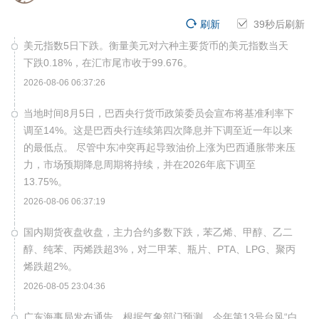
刷新
39
秒后刷新
美元指数5日下跌。衡量美元对六种主要货币的美元指数当天
下跌0.18%，在汇市尾市收于99.676。
2026-08-06 06:37:26
当地时间8月5日，巴西央行货币政策委员会宣布将基准利率下
调至14%。这是巴西央行连续第四次降息并下调至近一年以来
的最低点。 尽管中东冲突再起导致油价上涨为巴西通胀带来压
力，市场预期降息周期将持续，并在2026年底下调至
13.75%。
2026-08-06 06:37:19
国内期货夜盘收盘，主力合约多数下跌，苯乙烯、甲醇、乙二
醇、纯苯、丙烯跌超3%，对二甲苯、瓶片、PTA、LPG、聚丙
烯跌超2%。
2026-08-05 23:04:36
广东海事局发布通告，根据气象部门预测，今年第13号台风“白