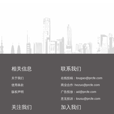
2024年校园足球“省长杯”比赛
豚”影响，截至13时58分，上海轮渡已全线停航。
筹备情况
2026-08-08 15:43:12
8月7日，随着最后一段沥青路面完成摊铺，由中铁五局承建的
京昆高速广（元）绵（阳）段扩容工程主线路面63.879公里顺
利贯通，标志着该段主线路面贯通过半。广绵高速扩容项目全
长约124公里，是国家“十纵十横”综合运输大通道首都放射线
G5京昆高速的关键段落，也是四川省北上出川的核心通道。
2026-08-08 15:32:28
阳光电源(300274)8月8日在互动平台表示，公司目前初步判
相关信息
联系我们
断，FCC政策主要限制新产品认证，不影响已获认证产品的销
售，公司目前在美销售的光伏逆变器、储能系统不受影响。
关于我们
在线投稿：tougao@prcfe.com
使用条款
商业合作: hezuo@prcfe.com
2026-08-08 15:14:28
版权声明
广告投放：ad@prcfe.com
8日，市场监管总局公布数据显示，2026年上半年新产业新赛
意见投诉：tousu@prcfe.com
道相关企业持续增动能，人形机器人领域新设企业11.6万户，
关注我们
加入我们
同比增长9.5%，服务业相关经营主体亮点突出，制造业企业转