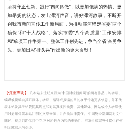
坚持守正创新、践行“四向四做”，以更加饱满的热情、更
加昂扬的状态，发出漯河声音，讲好漯河故事，不断开
创我市新闻宣传工作新局面，为推动漯河锚定省委“两个
确保”和“十大战略”、落实市委“八个高质量”工作安排
和“单项工作争第一、整体工作创先进，争当全省‘奋勇争
先、更加出彩’排头兵”作出新的更大贡献！
【慎重声明】
凡本站未注明来源为"中国财经新闻网"的所有作品，均转载、
编译或摘编自其它媒体，转载、编译或摘编的目的在于传递更多信息，并不代
表本站及其子站赞同其观点和对其真实性负责。其他媒体、网站或个人转载使
用时必须保留本站注明的文章来源，并自负法律责任。 中国财经新闻网对文中
陈述、观点判断保持中立,不对所包含内容的准确性、可靠性或完整性提供任何
明示或暗示的保证。