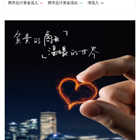
--
--
--
两市总计资金流入:
两市总计资金流出:
净流入:
当地时间8日凌晨，由共和党控制的美国参议院以50票赞成、
49票反对的投票结果，确认托德·布兰奇担任司法部长。 当地
时间6月8日，美国白宫表示，总统特朗普向美国参议院提交托
德·布兰奇出任司法部长的提名。特朗普4月2日宣布，帕姆·邦
迪不再担任司法部长，由副部长布兰奇代理。
2026-08-08 16:58:19
据“浦东发布”微信公众号消息，上海市文化旅游局介绍，台
风“白海豚”逼近，上海迪士尼、乐高乐园等多家景点已临时闭
园或调整运营时间。
2026-08-08 16:58:16
据群众新闻，8月5日22时，陕西移动在商洛市镇安县受汛情影
响区域启动5G异网漫游工作，向其他运营商客户提供5G网络
漫游接入服务。该技术用于应急场景，当用户所属运营商网络
中断时，无需换卡换号即可接入其他运营商5G网络，享受免费
通话与上网服务，这是我省首次将该功能用于汛期通信保障实
战。 本次成功开通验证了5G异网漫游跨企业协同保障能力，