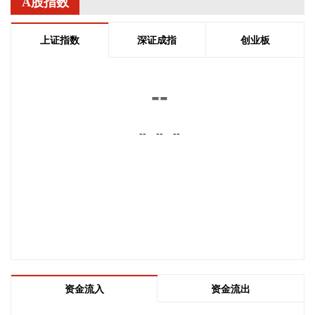
突破137亿公里，位居全国第一。
A股指数
2026-08-08 19:58:16
上证指数
深证成指
创业板
乌克兰方面8日消息称，正在塞尔维亚访问的乌克兰总统泽连
斯基当天表示，美国已与乌克兰达成协议，将每月向乌克兰提
供“爱国者”防空系统拦截导弹。泽连斯基同时表示，仅靠这项
--
供应无法完全弥补乌克兰目前的拦截导弹短缺。
2026-08-08 19:22:16
--
--
--
据“星光股份”公众号消息，近日，星光股份成功中标龙星控股
总部泛光工程项目。
2026-08-08 18:10:12
“金科股份”公众号消息，2026年8月，金科地产集团股份有限
公司（简称“金科股份”）与重庆通用人工智能研究院在重庆正
式签署全方位合作协议。双方将依托通用人工智能前沿技术，
落地不动产全场景智慧解决方案，合力打造重庆“人工智能+不
动产”产业标杆项目。
资金流入
资金流出
2026-08-08 17:41:26