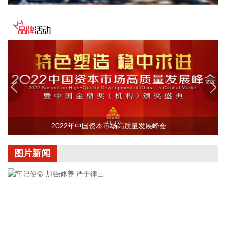
以及在真实汛情下的启停流程、业务配置和监控保障等全环节
操作性，有效增强了全省通信网络容灾韧性，为守护人民群众
生命财产安全和防汛救灾指挥畅通筑牢通信“生命线”。
2026-08-08 16:46:16
美国国会参议院8日通过一项联邦政府临时拨款法案，以避免
联邦政府在现行预算到期后“停摆”。
2026-08-08 16:35:10
据浙江日报，当前，浙江省防御13号台风“白海豚”到了最关键
的阶段。8日上午，省委、省政府召开全省防御应对13号台
2022年中国资本市场高质量发展峰会....
风“白海豚”工作视频调度会。省委书记王浩肯定了全省前一阶
段防御应对工作成效。他强调，与台风“巴威”相比，“白海豚”可
图片新闻
能强度更强、持续时间更长、造成影响更大。要高度警觉、闻
令而动，把防汛防台工作作为当前的重中之重，始终坚持人民
至上、生命至上，坚持“从最坏处着眼、做到顶格防御、打足提
前量”，立足台风正面登陆、贯穿全省、长时间影响、风雨
潮“三碰头”等极端情况，坚决克服麻痹思想、侥幸心理，把所
有的工作都往前预置、往前赶，确保守住“三条底线”，实现“不