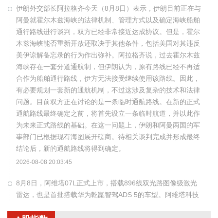
伊朗外交部长阿拉格齐今天（8月8日）表示，伊朗目前正在与
阿曼就霍尔木兹海峡的法律机制、管理方式以及确定海峡船舶
通行路线进行谈判，双方已经非常接近达成协议。但是，霍尔
木兹海峡能否重新开放还取决于其他条件，包括美国对其违反
美伊谅解备忘录的行为作出弥补。阿拉格齐说，过去霍尔木兹
海峡存在一套分道通航制，但伊朗认为，原有路线已经不再适
合作为船舶通行路线，伊方无法接受继续使用该路线。因此，
有必要规划一套新的通航机制，不过这涉及复杂的技术和法律
问题。目前双方正在讨论的是一条临时通航路线。在新的正式
通航路线最终确定之前，将首先设立一条临时航道，并以此作
为未来正式路线的基础。在这一问题上，伊朗和阿曼两国的军
事部门已根据现有海图展开磋商。待相关谈判完成并形成最终
结论后，新的通航路线将得到确定。
2026-08-08 20:03:45
8月8日，阿维塔07L正式上市，搭载896线双光路图像级激光
雷达，也是首批搭载华为乾崑智驾ADS 5的车型。阿维塔科技
董事长王辉在发布会上透露，截至8月8日，华为乾崑智驾里程