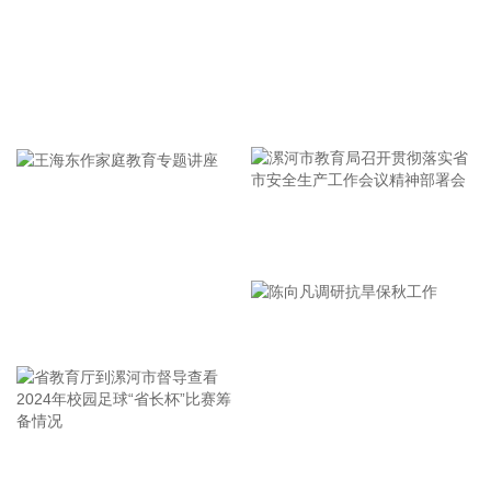
死人、少伤人、少损失”的目标，坚决打赢防御台风“白海豚”这
场大仗硬仗。
2026-08-08 16:31:27
牢记使命 加强修养 严于律己
杰瑞股份(002353)8月8日在互动平台表示，公司与中核海洋的
合作正在有序推进中。
2026-08-08 16:22:12
今天13时，台风“白海豚”中心位于距离浙江省温州市东偏南方
向约465公里的洋面上，中心附近最大风力14级，45米/秒。虽
漯河市教育局召开贯彻落实省
然离浙江还有一定距离，但“白海豚”外围云系今天上午已经在
市安全生产工作会议精神部署
江苏南部、安徽东南部、浙江等地激发出对流。 明天，台风登
会
陆前后，华东降雨进一步增强，江苏南部、安徽东南部、上
王海东作家庭教育专题讲座
海、浙江大部将有大到暴雨，其中上海南部、浙江东部有特大
暴雨，局地日降雨量将达到400毫米甚至500毫米以上，极端性
较强，需注意防范。
2026-08-08 15:54:28
省教育厅到漯河市督导查看
陈向凡调研抗旱保秋工作
8月8日，记者从上海轮渡获悉，因受今年第13号台风“白海