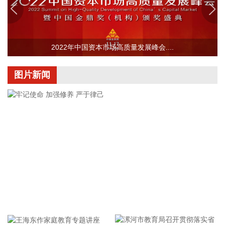
计调试周期为6—9个月。固液混合电池量产线尚未正式下线，
项目的最新动态以公司公开披露的信息为准。
2026-08-07 22:04:03
2022年中国资本市场高质量发展峰会....
据青岛港公众号消息，8月7日，山东港口青岛港与青岛科技大
学在山港大厦签署战略合作协议。根据协议，双方将充分发挥
图片新闻
各自优势，强化资源共享、优势互补，加快培育新质生产力，
着力打造一批可复制、可推广的示范应用场景，为智慧绿色港
口建设注入强劲动能。
2026-08-07 21:39:20
上海市气象台介绍，台风“白海豚”强度强，环流尺度大，七级
风圈半径超过400公里，北侧结构密实，云雨带发展旺盛，对
上海市的影响呈现“风长雨强”的特点。 台风“白海豚”登陆后深
入内陆的走向还存在较大不确定性，受到东西两环副热带高压
的影响，后期如果台风残涡在上海西侧回旋少动，对上海的影
牢记使命 加强修养 严于律己
响可能会长达4天，过程风雨影响都会比较大。 台风登陆并深
入内陆后，低空风切变较大，容易出现龙卷风，所以10日左