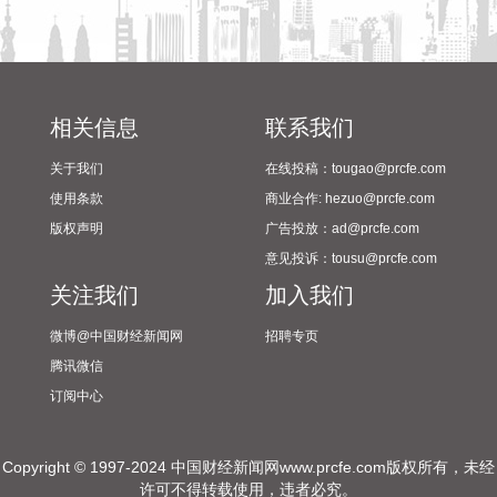
2026-08-07 21:32:25
据中国工程机械工业协会对挖掘机主要制造企业统计，2026年
7月销售各类挖掘机19521台，同比增长13.9%。其中：国内销
量7608台（含电动挖掘机41台），同比增长4.13%；出口
相关信息
联系我们
11913台（含电动挖掘机62台），同比增长21.2%。 2026年1
关于我们
在线投稿：tougao@prcfe.com
—7月，共销售挖掘机171841台，同比增长24.8%。其中：国
内销量86633台（含电动挖掘机227台），同比增长18.8%；出
使用条款
商业合作: hezuo@prcfe.com
口85208台（含电动挖掘机197台），同比增长31.7%。
版权声明
广告投放：ad@prcfe.com
2026-08-07 21:24:15
意见投诉：tousu@prcfe.com
关注我们
加入我们
孚日股份8月7日在互动平台表示，公司VC装置暂无检修计划。
2026-08-07 21:24:13
微博@中国财经新闻网
招聘专页
腾讯微信
四川双马(000935)8月7日公告，公司拟以不低于5000万元
订阅中心
（含）且不超过1亿元（含）通过集中竞价交易方式回购股
份，本次回购股份将用于维护公司价值及股东权益所必需。回
购价格不超过36元/股（含）。
Copyright © 1997-2024 中国财经新闻网www.prcfe.com版权所有，未经
许可不得转载使用，违者必究。
2026-08-07 21:02:14