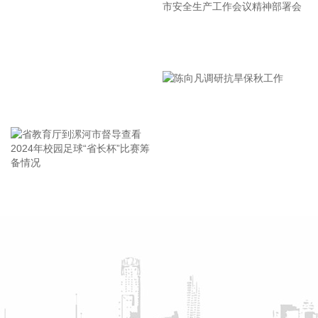
右“白海豚”登陆后要警惕龙卷风的可能性，气象部门也将密切
监测，做好研判和预警。
2026-08-07 21:39:19
漯河市教育局召开贯彻落实省
北京市住房和城乡建设委员会、北京市规划和自然资源委员
市安全生产工作会议精神部署
会、北京住房公积金管理中心7日晚联合印发《关于进一步优
会
化调整本市房地产政策的通知》。通知提出，适度提高住房公
王海东作家庭教育专题讲座
积金最高贷款额度。购房家庭中1人为公积金缴存人的，购买
首套住房公积金贷款最高贷款额度为120万元，二套住房公积
金贷款最高额度为100万元；夫妻双方均为缴存人的，购买首
套住房公积金贷款最高贷款额度为240万元，二套住房公积金
贷款最高额度为200万元。符合以下条件的，最高贷款额度可
省教育厅到漯河市督导查看
陈向凡调研抗旱保秋工作
进一步上浮： 1.城六区户籍居民家庭，在城六区外购买首套住
2024年校园足球“省长杯”比赛
房的，最高可上浮20万元； 2.购买住房符合本市建筑绿色发展
筹备情况
支持政策的，最高可上浮40万元； 3.本市户籍二孩及以上多子
女家庭购买住房的，可上浮40万元。 同时符合多项条件的，最
高贷款额度可叠加上浮，购房家庭中1人为公积金缴存人的，
最高上浮60万元；夫妻双方均为缴存人的，最高上浮100万
元。实际贷款额度依据购房家庭还款能力确定。