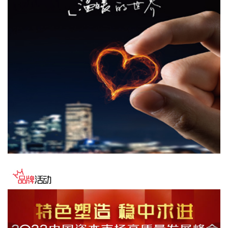
8月7日下午，国家防总副总指挥、水利部部长李国英主持专题
会商，视频连线水利部长江、黄河、淮河、海河、珠江、松
辽、太湖等流域管理机构，分析研判今年第13号台风“白海
豚”发展态势及影响，系统安排部署台风暴雨洪水防御工作。
李国英要求，全力以赴做好六个方面重点工作。一要强化监测
预报预警。二要突出抓好山洪灾害防御。三要确保水利工程安
全度汛。四要强化流域水工程统一联合调度。五要统筹做好城
市外洪内涝防御。六要确保重要基础设施安全。
2026-08-07 22:14:22
美股存储股走低，美光科技跌超2%，SK海力士跌超5%，闪迪
跌超3%，西部数据跌超5%，希捷科技跌超9%。
2026-08-07 22:06:20
冠盛股份7月投资者关系活动记录表披露，冠盛东驰电池工厂
于4月开始调试工作，为提升工厂调试进度，国网温州供电公
司提前搭建10千伏临时线路协助公司推进设备调试进度。6月
25日，供电公司已顺利完成110千伏变电站的建设并顺利引入
市政电网进行供电。目前工厂已经进入全面联机调试工作，预