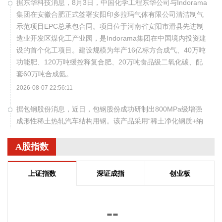
据东华科技消息，8月3日，中国化学工程东华公司与Indorama
集团在安徽合肥正式签署安阳印多拉玛气体有限公司清洁制气
示范项目EPC总承包合同。项目位于河南省安阳市滑县先进制
造业开发区煤化工产业园，是Indorama集团在中国境内投资建
设的首个化工项目。建设规模为年产16亿标方合成气、40万吨
功能肥、120万吨缓控释复合肥、20万吨食品级二氧化碳、配
套60万吨合成氨。
2026-08-07 22:56:11
据包钢股份消息，近日，包钢股份成功研制出800MPa级增强
成形性稀土热轧汽车结构用钢。该产品采用“稀土净化钢质+纳
米析出强化”复合技术，兼具高强度、高塑性与优异的扩孔性
能，可适用于商用车高承载、复杂变形的汽车结构件。产品已
A股指数
通过某知名商用车配套厂的试模及批量应用验证。
2026-08-07 22:38:11
上证指数
深证成指
创业板
南大光电(300346)在互动平台表示，公司三甲基铟年产能共计
5吨，其中可用于磷化铟生产的高纯三甲基铟产能根据市场情
--
况进行上调，目前约为2吨/年。公司积极关注市场，加快业务