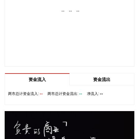
向高端化合物方向优化整合。
--
--
--
2026-08-07 22:26:18
据海南日报，8月7日，海南省政府与跨境电商企业座谈会在海
口举行，以政企面对面的形式听取跨境电商平台企业和服务机
构意见建议，共促海南跨境电商高质量发展。省长刘小明主持
会议。 京东集团、抖音集团、WB中国商家服务中心、蚂蚁集
团、菜鸟集团、海南跨境电商公共服务中心等跨境电商平台企
业和服务机构代表，以及中国跨境电商50人论坛、中国国际电
子商务中心的专家，围绕完善智慧物流体系与航线网络、构建
跨境电商生态体系、拓展跨境电商新业态、建立长效流量机
资金流入
资金流出
制、加强品牌宣传推广等提出意见建议。 刘小明表示，希望政
企同心合力，构建亲清政商关系，搭建常态化政企沟通机制，
--
--
--
两市总计资金流入:
两市总计资金流出:
净流入:
以政府的精准施策、企业的灵活创新，共建海南跨境电商出海
产业基地、自贸港跨境电商一站式服务平台，推动政策红利和
市场活力深度耦合，使海南在全球跨境电商版图中占据独特地
位。
2026-08-07 22:18:12