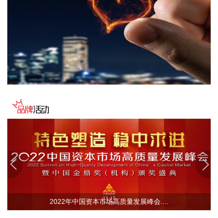
预报预警。二要突出抓好山洪灾害防御。三要确保水利工程安
全度汛。四要强化流域水工程统一联合调度。五要统筹做好城
市外洪内涝防御。六要确保重要基础设施安全。
2026-08-07 22:14:22
美股存储股走低，美光科技跌超2%，SK海力士跌超5%，闪迪
跌超3%，西部数据跌超5%，希捷科技跌超9%。
2026-08-07 22:06:20
冠盛股份7月投资者关系活动记录表披露，冠盛东驰电池工厂
于4月开始调试工作，为提升工厂调试进度，国网温州供电公
司提前搭建10千伏临时线路协助公司推进设备调试进度。6月
25日，供电公司已顺利完成110千伏变电站的建设并顺利引入
市政电网进行供电。目前工厂已经进入全面联机调试工作，预
计调试周期为6—9个月。固液混合电池量产线尚未正式下线，
项目的最新动态以公司公开披露的信息为准。
2026-08-07 22:04:03
2022年中国资本市场高质量发展峰会....
据青岛港公众号消息，8月7日，山东港口青岛港与青岛科技大