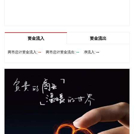
构意见建议，共促海南跨境电商高质量发展。省长刘小明主持
会议。 京东集团、抖音集团、WB中国商家服务中心、蚂蚁集
团、菜鸟集团、海南跨境电商公共服务中心等跨境电商平台企
业和服务机构代表，以及中国跨境电商50人论坛、中国国际电
子商务中心的专家，围绕完善智慧物流体系与航线网络、构建
跨境电商生态体系、拓展跨境电商新业态、建立长效流量机
资金流入
资金流出
制、加强品牌宣传推广等提出意见建议。 刘小明表示，希望政
企同心合力，构建亲清政商关系，搭建常态化政企沟通机制，
--
--
--
两市总计资金流入:
两市总计资金流出:
净流入:
以政府的精准施策、企业的灵活创新，共建海南跨境电商出海
产业基地、自贸港跨境电商一站式服务平台，推动政策红利和
市场活力深度耦合，使海南在全球跨境电商版图中占据独特地
位。
2026-08-07 22:18:12
8月7日下午，国家防总副总指挥、水利部部长李国英主持专题
会商，视频连线水利部长江、黄河、淮河、海河、珠江、松
辽、太湖等流域管理机构，分析研判今年第13号台风“白海
豚”发展态势及影响，系统安排部署台风暴雨洪水防御工作。
李国英要求，全力以赴做好六个方面重点工作。一要强化监测