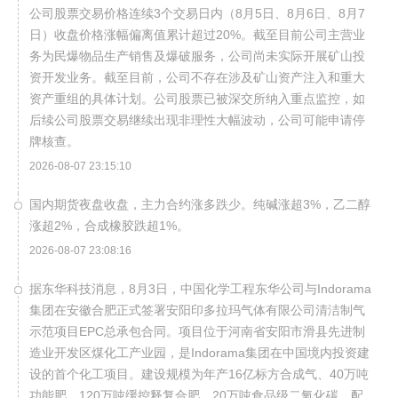
公司股票交易价格连续3个交易日内（8月5日、8月6日、8月7
日）收盘价格涨幅偏离值累计超过20%。截至目前公司主营业
务为民爆物品生产销售及爆破服务，公司尚未实际开展矿山投
资开发业务。截至目前，公司不存在涉及矿山资产注入和重大
资产重组的具体计划。公司股票已被深交所纳入重点监控，如
后续公司股票交易继续出现非理性大幅波动，公司可能申请停
牌核查。
2026-08-07 23:15:10
国内期货夜盘收盘，主力合约涨多跌少。纯碱涨超3%，乙二醇
涨超2%，合成橡胶跌超1%。
2026-08-07 23:08:16
据东华科技消息，8月3日，中国化学工程东华公司与Indorama
集团在安徽合肥正式签署安阳印多拉玛气体有限公司清洁制气
示范项目EPC总承包合同。项目位于河南省安阳市滑县先进制
造业开发区煤化工产业园，是Indorama集团在中国境内投资建
设的首个化工项目。建设规模为年产16亿标方合成气、40万吨
功能肥、120万吨缓控释复合肥、20万吨食品级二氧化碳、配