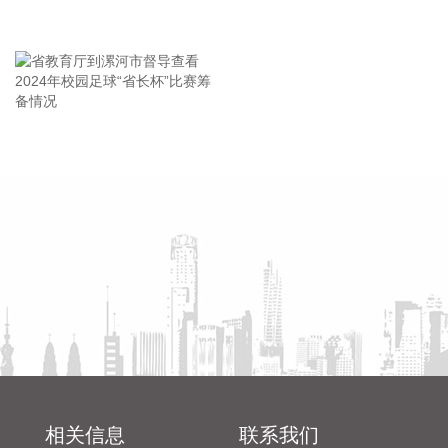
会
化调整本市房地产政策的通知》。通知提出，适度提高住房公
王海东作家庭教育专题讲座
积金最高贷款额度。购房家庭中1人为公积金缴存人的，购买
首套住房公积金贷款最高贷款额度为120万元，二套住房公积
金贷款最高额度为100万元；夫妻双方均为缴存人的，购买首
套住房公积金贷款最高贷款额度为240万元，二套住房公积金
贷款最高额度为200万元。符合以下条件的，最高贷款额度可
省教育厅到漯河市督导查看
陈向凡调研抗旱保秋工作
进一步上浮： 1.城六区户籍居民家庭，在城六区外购买首套住
2024年校园足球“省长杯”比赛
房的，最高可上浮20万元； 2.购买住房符合本市建筑绿色发展
筹备情况
支持政策的，最高可上浮40万元； 3.本市户籍二孩及以上多子
女家庭购买住房的，可上浮40万元。 同时符合多项条件的，最
高贷款额度可叠加上浮，购房家庭中1人为公积金缴存人的，
最高上浮60万元；夫妻双方均为缴存人的，最高上浮100万
元。实际贷款额度依据购房家庭还款能力确定。
2026-08-07 21:32:25
据中国工程机械工业协会对挖掘机主要制造企业统计，2026年
7月销售各类挖掘机19521台，同比增长13.9%。其中：国内销
量7608台（含电动挖掘机41台），同比增长4.13%；出口
相关信息
联系我们