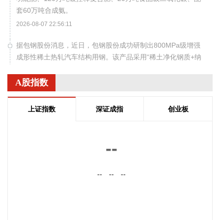
套60万吨合成氨。
2026-08-07 22:56:11
据包钢股份消息，近日，包钢股份成功研制出800MPa级增强
成形性稀土热轧汽车结构用钢。该产品采用“稀土净化钢质+纳
米析出强化”复合技术，兼具高强度、高塑性与优异的扩孔性
能，可适用于商用车高承载、复杂变形的汽车结构件。产品已
A股指数
通过某知名商用车配套厂的试模及批量应用验证。
2026-08-07 22:38:11
上证指数
深证成指
创业板
南大光电(300346)在互动平台表示，公司三甲基铟年产能共计
5吨，其中可用于磷化铟生产的高纯三甲基铟产能根据市场情
--
况进行上调，目前约为2吨/年。公司积极关注市场，加快业务
向高端化合物方向优化整合。
--
--
--
2026-08-07 22:26:18
据海南日报，8月7日，海南省政府与跨境电商企业座谈会在海
口举行，以政企面对面的形式听取跨境电商平台企业和服务机