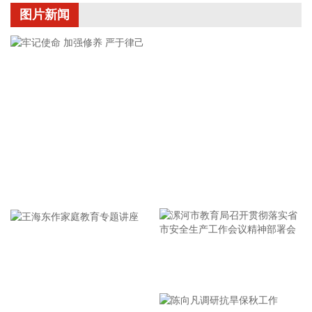
学在山港大厦签署战略合作协议。根据协议，双方将充分发挥
图片新闻
各自优势，强化资源共享、优势互补，加快培育新质生产力，
着力打造一批可复制、可推广的示范应用场景，为智慧绿色港
口建设注入强劲动能。
2026-08-07 21:39:20
上海市气象台介绍，台风“白海豚”强度强，环流尺度大，七级
风圈半径超过400公里，北侧结构密实，云雨带发展旺盛，对
上海市的影响呈现“风长雨强”的特点。 台风“白海豚”登陆后深
入内陆的走向还存在较大不确定性，受到东西两环副热带高压
的影响，后期如果台风残涡在上海西侧回旋少动，对上海的影
牢记使命 加强修养 严于律己
响可能会长达4天，过程风雨影响都会比较大。 台风登陆并深
入内陆后，低空风切变较大，容易出现龙卷风，所以10日左
右“白海豚”登陆后要警惕龙卷风的可能性，气象部门也将密切
监测，做好研判和预警。
2026-08-07 21:39:19
漯河市教育局召开贯彻落实省
北京市住房和城乡建设委员会、北京市规划和自然资源委员
市安全生产工作会议精神部署
会、北京住房公积金管理中心7日晚联合印发《关于进一步优