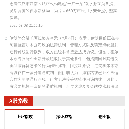
志着武汉市江南区域正式构建起“一江一湖”双水源互为备援、
灵活调度的供水新格局，为片区660万市民用水安全提供坚实
保障。
2026-08-08 21:12:10
伊朗外交部长阿拉格齐今天（8月8日）表示，伊朗目前正在与
阿曼就霍尔木兹海峡的法律机制、管理方式以及确定海峡船舶
通行路线进行谈判，双方已经非常接近达成协议。但是，霍尔
木兹海峡能否重新开放还取决于其他条件，包括美国对其违反
美伊谅解备忘录的行为作出弥补。阿拉格齐说，过去霍尔木兹
海峡存在一套分道通航制，但伊朗认为，原有路线已经不再适
合作为船舶通行路线，伊方无法接受继续使用该路线。因此，
有必要规划一套新的通航机制，不过这涉及复杂的技术和法律
问题。目前双方正在讨论的是一条临时通航路线。在新的正式
通航路线最终确定之前，将首先设立一条临时航道，并以此作
A股指数
为未来正式路线的基础。在这一问题上，伊朗和阿曼两国的军
事部门已根据现有海图展开磋商。待相关谈判完成并形成最终
上证指数
深证成指
创业板
结论后，新的通航路线将得到确定。