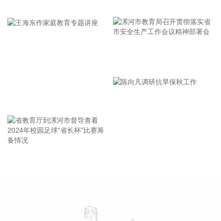
牢记使命 加强修养 严于律己
令而动，把防汛防台工作作为当前的重中之重，始终坚持人民
至上、生命至上，坚持“从最坏处着眼、做到顶格防御、打足提
前量”，立足台风正面登陆、贯穿全省、长时间影响、风雨
潮“三碰头”等极端情况，坚决克服麻痹思想、侥幸心理，把所
有的工作都往前预置、往前赶，确保守住“三条底线”，实现“不
漯河市教育局召开贯彻落实省
死人、少伤人、少损失”的目标，坚决打赢防御台风“白海豚”这
场大仗硬仗。
市安全生产工作会议精神部署
2026-08-08 16:31:27
会
王海东作家庭教育专题讲座
杰瑞股份(002353)8月8日在互动平台表示，公司与中核海洋的
合作正在有序推进中。
2026-08-08 16:22:12
今天13时，台风“白海豚”中心位于距离浙江省温州市东偏南方
省教育厅到漯河市督导查看
陈向凡调研抗旱保秋工作
向约465公里的洋面上，中心附近最大风力14级，45米/秒。虽
2024年校园足球“省长杯”比赛
然离浙江还有一定距离，但“白海豚”外围云系今天上午已经在
筹备情况
江苏南部、安徽东南部、浙江等地激发出对流。 明天，台风登
陆前后，华东降雨进一步增强，江苏南部、安徽东南部、上
海、浙江大部将有大到暴雨，其中上海南部、浙江东部有特大