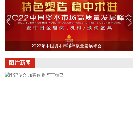
响区域启动5G异网漫游工作，向其他运营商客户提供5G网络
漫游接入服务。该技术用于应急场景，当用户所属运营商网络
中断时，无需换卡换号即可接入其他运营商5G网络，享受免费
通话与上网服务，这是我省首次将该功能用于汛期通信保障实
战。 本次成功开通验证了5G异网漫游跨企业协同保障能力，
以及在真实汛情下的启停流程、业务配置和监控保障等全环节
操作性，有效增强了全省通信网络容灾韧性，为守护人民群众
2022年中国资本市场高质量发展峰会....
生命财产安全和防汛救灾指挥畅通筑牢通信“生命线”。
2026-08-08 16:46:16
图片新闻
美国国会参议院8日通过一项联邦政府临时拨款法案，以避免
联邦政府在现行预算到期后“停摆”。
2026-08-08 16:35:10
据浙江日报，当前，浙江省防御13号台风“白海豚”到了最关键
的阶段。8日上午，省委、省政府召开全省防御应对13号台
风“白海豚”工作视频调度会。省委书记王浩肯定了全省前一阶
段防御应对工作成效。他强调，与台风“巴威”相比，“白海豚”可
能强度更强、持续时间更长、造成影响更大。要高度警觉、闻