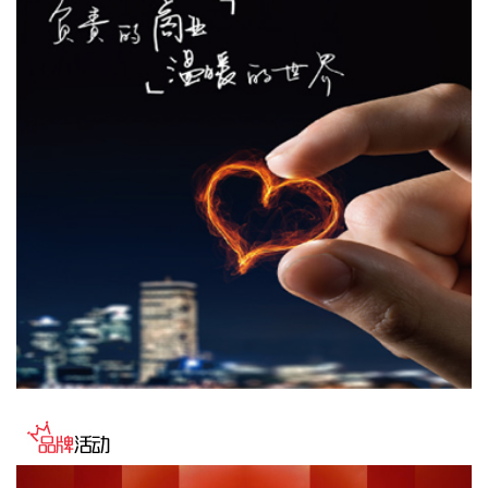
公司（简称“金科股份”）与重庆通用人工智能研究院在重庆正
式签署全方位合作协议。双方将依托通用人工智能前沿技术，
落地不动产全场景智慧解决方案，合力打造重庆“人工智能+不
动产”产业标杆项目。
2026-08-08 17:41:26
当地时间8日凌晨，由共和党控制的美国参议院以50票赞成、
49票反对的投票结果，确认托德·布兰奇担任司法部长。 当地
时间6月8日，美国白宫表示，总统特朗普向美国参议院提交托
德·布兰奇出任司法部长的提名。特朗普4月2日宣布，帕姆·邦
迪不再担任司法部长，由副部长布兰奇代理。
2026-08-08 16:58:19
据“浦东发布”微信公众号消息，上海市文化旅游局介绍，台
风“白海豚”逼近，上海迪士尼、乐高乐园等多家景点已临时闭
园或调整运营时间。
2026-08-08 16:58:16
据群众新闻，8月5日22时，陕西移动在商洛市镇安县受汛情影