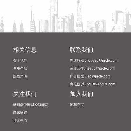
暴雨，局地日降雨量将达到400毫米甚至500毫米以上，极端性
较强，需注意防范。
2026-08-08 15:54:28
8月8日，记者从上海轮渡获悉，因受今年第13号台风“白海
豚”影响，截至13时58分，上海轮渡已全线停航。
2026-08-08 15:43:12
相关信息
联系我们
8月7日，随着最后一段沥青路面完成摊铺，由中铁五局承建的
关于我们
在线投稿：tougao@prcfe.com
京昆高速广（元）绵（阳）段扩容工程主线路面63.879公里顺
使用条款
商业合作: hezuo@prcfe.com
利贯通，标志着该段主线路面贯通过半。广绵高速扩容项目全
版权声明
广告投放：ad@prcfe.com
长约124公里，是国家“十纵十横”综合运输大通道首都放射线
意见投诉：tousu@prcfe.com
G5京昆高速的关键段落，也是四川省北上出川的核心通道。
关注我们
加入我们
2026-08-08 15:32:28
微博@中国财经新闻网
招聘专页
阳光电源(300274)8月8日在互动平台表示，公司目前初步判
腾讯微信
断，FCC政策主要限制新产品认证，不影响已获认证产品的销
订阅中心
售，公司目前在美销售的光伏逆变器、储能系统不受影响。