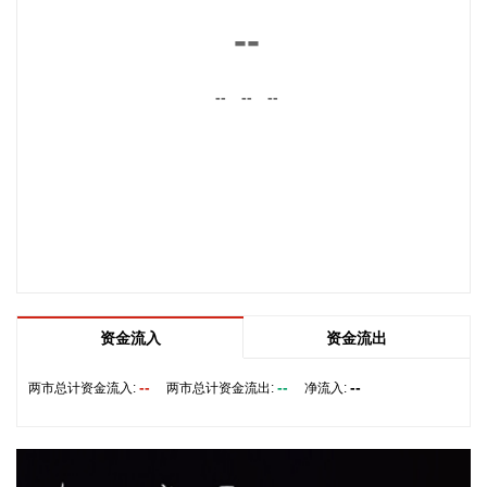
2026-08-08 20:03:45
--
8月8日，阿维塔07L正式上市，搭载896线双光路图像级激光
雷达，也是首批搭载华为乾崑智驾ADS 5的车型。阿维塔科技
--
--
--
董事长王辉在发布会上透露，截至8月8日，华为乾崑智驾里程
突破137亿公里，位居全国第一。
2026-08-08 19:58:16
乌克兰方面8日消息称，正在塞尔维亚访问的乌克兰总统泽连
斯基当天表示，美国已与乌克兰达成协议，将每月向乌克兰提
供“爱国者”防空系统拦截导弹。泽连斯基同时表示，仅靠这项
供应无法完全弥补乌克兰目前的拦截导弹短缺。
2026-08-08 19:22:16
资金流入
资金流出
据“星光股份”公众号消息，近日，星光股份成功中标龙星控股
总部泛光工程项目。
--
--
--
两市总计资金流入:
两市总计资金流出:
净流入:
2026-08-08 18:10:12
“金科股份”公众号消息，2026年8月，金科地产集团股份有限