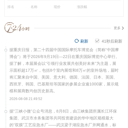
排名
名称
现价
涨跌幅
更多
刷新
40
秒后刷新
据重庆日报，第二十四届中国国际摩托车博览会（简称“中国摩
博会”）将于2026年9月19日—22日在重庆国际博览中心举行。
据了解，本届展会以“引领行业发展共创美好未来”为主题，展
示面积超17万㎡，包括8个室内展馆和8万㎡的室外场地，届时
将汇聚来自中国、美国、意大利、德国、法国、日本、英国、
西班牙、韩国、巴基斯坦等国家的参展企业逾1000家，展示规
模和展商数均创历史新高。
2026-08-08 21:49:52
据“三峡小微”公众号消息，8月8日，由三峡集团所属长江环保
集团、武汉市水务集团等共同投资建设的华中地区规模最大
的“双膜”工艺应急水厂——武汉梁子湖应急水厂并网通水，标