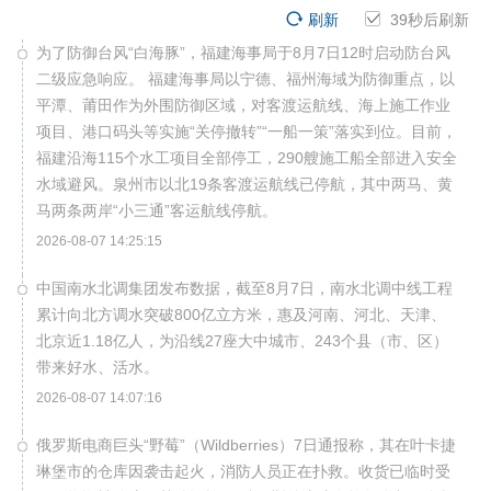
刷新
38
秒后刷新
为了防御台风“白海豚”，福建海事局于8月7日12时启动防台风
二级应急响应。 福建海事局以宁德、福州海域为防御重点，以
平潭、莆田作为外围防御区域，对客渡运航线、海上施工作业
项目、港口码头等实施“关停撤转”“一船一策”落实到位。目前，
福建沿海115个水工项目全部停工，290艘施工船全部进入安全
水域避风。泉州市以北19条客渡运航线已停航，其中两马、黄
马两条两岸“小三通”客运航线停航。
2026-08-07 14:25:15
中国南水北调集团发布数据，截至8月7日，南水北调中线工程
累计向北方调水突破800亿立方米，惠及河南、河北、天津、
北京近1.18亿人，为沿线27座大中城市、243个县（市、区）
带来好水、活水。
2026-08-07 14:07:16
俄罗斯电商巨头“野莓”（Wildberries）7日通报称，其在叶卡捷
琳堡市的仓库因袭击起火，消防人员正在扑救。收货已临时受