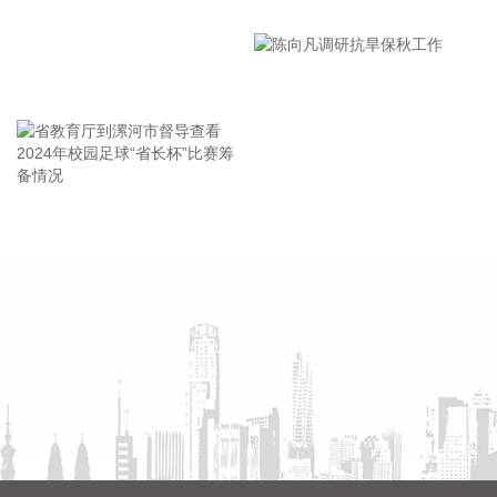
智能时长功能，可根据提示词自动推荐合适时长。
漯河市教育局召开贯彻落实省
市安全生产工作会议精神部署
2026-08-07 12:25:28
会
港股午间收盘，恒生指数涨0.15%，恒生科技指数涨0.34%。
王海东作家庭教育专题讲座
PCB概念走强，鼎泰高科、胜宏科技涨超11%，广合科技涨超
10%，建滔积层板涨近10%。大模型股大涨，MINIMAX-W、
智谱涨超17%。
2026-08-07 12:12:32
省教育厅到漯河市督导查看
陈向凡调研抗旱保秋工作
据齐心集团消息，近日，齐心集团中选长安汽车电子商城项
2024年校园足球“省长杯”比赛
目。公司将依托一站式政企数字化采购服务平台，提供成熟完
筹备情况
善的采购全流程配套服务，助力头部整车制造企业采购管理数
智化升级。
2026-08-07 12:09:08
①金河生物：2025年度以简易程序向特定对象发行股票申请获
证监会同意注册批复。 ②东方锆业：向特定对象发行股票申请
获深交所受理。
2026-08-07 12:03:22