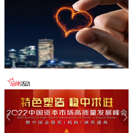
铜精矿与钴精矿的出口。对此，记者以投资者身份致电华友钴
业，公司接线工作人员表示，禁令针对的是“铜精矿”和“钴精
矿”这类初级矿产品，而华友钴业在刚果（金）的成品为粗制氢
氧化钴（钴的中间品）和电积铜（阴极铜），不涉及精矿出口
问题，“中资企业应该都差不多”。
2026-08-07 13:04:16
企查查APP显示，近日，宜春市大参林药业有限公司成立，法
定代表人为胡侠巾，经营范围包含药品零售，第三类医疗器械
经营，酒类经营，食品销售，药品互联网信息服务，医疗器械
互联网信息服务等。企查查股权穿透显示，该公司由大参林
(603233)全资子公司江西大参林药业有限公司、江西金百合大
药房连锁有限公司共同持股。
2026-08-07 12:48:14
据北京亦庄公众号，近日，北京经济技术开发区发布《北京经
济技术开发区关于支持词元驱动智能经济高质量发展的若干措
施（试行）》（下称“词元十条”）。词元十条明确，在芯片侧
将加大推理专用芯片研发扶持力度，探索集成电路系统级架构