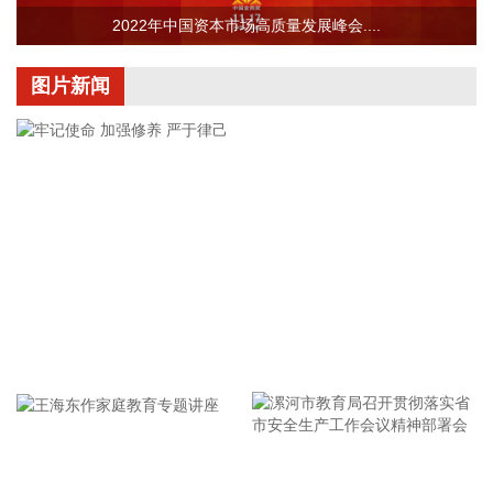
创新。在模型侧加速推理效能跃升，推动通用模型与行业专用
2022年中国资本市场高质量发展峰会....
模型协同研发，提升端侧推理效率。在数据侧持续深化监管沙
盒机制创新，鼓励具身智能、自动驾驶、医疗健康等重点领域
图片新闻
的数据交易流通，探索以词元交易为基础的数据定价模式。通
过打造全要素保障体系，为词元工厂建设提供全方位支撑。 政
策提出，对推动批量词元生产的企业，给予一定资金支持。每
年还将继续发放算力券、数据券各1亿元，对开展推理效能跃
升的企业，按照算力租赁费用的30%，给予最高2000万元的资
金支持；按照年度数据交易金额的10%，给予采购主体最高
100万元资金支持。不断降低基础设施建设和企业运营成本，
全面提升单位能效下的词元产出效率与系统稳定性。
2026-08-07 12:29:22
记者获悉，8月6日，阿里巴巴视频生成大模型Wan 3.0开启公
牢记使命 加强修养 严于律己
测，在生成时长、万能创作、全能参考以及真实世界还原等维
度全面升级：单次可生成30秒视频，完整表达创作意图；在文
本、图片、音频、视频四种基础模态之外，首次支持doc、
xls、ppt、pdf、md等文档格式输入等。 据了解，Wan3.0还有