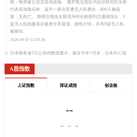
限，物资被分流至其他设施。 俄罗斯总统驻乌拉尔联邦区全权
代表若加随后称，该市一座仓库遭无人机袭击，800人被疏
散，无伤亡。 斯维尔德洛夫斯克州州长帕斯列尔通报指出，3
架无人机残骸落在被袭仓库屋顶。据他介绍，共有8架无人机
被摧毁。
2026-08-07 13:53:26
日本财务省7日公布的数据显示，截至今年7月末，日本外汇储
备约为1.29万亿美元，较6月末减少3.77亿美元，为连续第三
个月下降。
A股指数
2026-08-07 13:38:10
上证指数
深证成指
创业板
广期所多晶硅主力合约大涨6%，报38230元/吨。
2026-08-07 13:34:14
--
据中国船舶消息，近日，中国船舶集团有限公司旗下北海造船
与中远海运散运系列散货船建造合同生效。至此，北海造船手
持造船订单量超2300万载重吨，历史性突破100艘大关，部分
--
--
--
订单交船期已排至2030年。