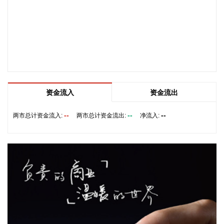
2026-08-07 13:30:19
中国地震台网正式测定：8月7日13时08分在四川宜宾市高县
（北纬28.51度，东经104.67度）发生4.9级地震，震源深度6
千米。
2026-08-07 13:26:11
CRO概念午后持续走高，截至发稿，义翘神州20%涨停，药康
资金流入
资金流出
生物、毕得医药此前涨停，皓元医药、博腾股份、药石科技等
涨超10%。
--
--
--
两市总计资金流入:
两市总计资金流出:
净流入:
2026-08-07 13:22:14
上交所公告，于8月7日盘中即时起至收市暂停财通多策略福鑫
定期开放灵活配置混合型发起式证券投资基金（证券代码：
501046）、景顺长城全球半导体芯片产业股票型证券投资基金
（QDII-LOF）（证券代码：501225）交易业务。
2026-08-07 13:18:15
有市场消息称刚果（金）已发布最新行政指令，决定彻底禁止