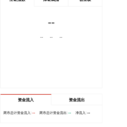
题导向，推动低空民用航空安全发展，加快民航数智
化转型和科技自立自强，一体推进教育科技人才发
展，培育民航新质生产力。
--
2026-08-07 15:18:19
--
--
--
中国民航局、国家发展改革委、交通运输部近日联合
印发《民用航空发展“十五五”规划》。规划提出，全
力打造优质高效的航空运输服务体系。坚持大众化、
国际化发展，推进航空运输通达通畅、多元韧性、便
捷高效、公平普惠，打造活力足、质效优的航空运输
服务体系，有力支撑服务扩大内需和高水平开放。
2026-08-07 15:18:14
中国民航局、国家发展改革委、交通运输部近日联合
印发《民用航空发展“十五五”规划》。规划明确，到
资金流入
资金流出
2030年，民航行业安全水平、服务能力、基础设施率
先迈向国际一流，技术创新、绿色低碳、治理能力实
--
--
--
两市总计资金流入:
两市总计资金流出:
净流入:
现重大突破性进展，服务国家重大战略、促进区域经
济社会发展和满足人民美好航空出行需要更加有力。