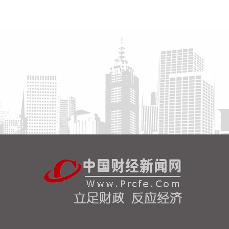
身体集成技术、机器人激光雷达全自研核心技术等多
项已商业化应用的核心技术并已应用于公司的高性能
通用人形机器人、四足机器人等产品。在此基础上，
公司在机器人外界感知能力、环境交互能力，提升机
器人关节自由度、环境适应性和应用场景的通用性等
细分技术领域进行研究布局，形成了一定的技术储备
并持续进行技术更新迭代。
2026-08-07 14:52:11
据北京利尔消息，8月5日，洛阳利尔功能材料有限公
司电熔锆新车间5800kVA脱硅锆电熔炉顺利点火，配
套的吹球室、循环水系统、除尘器、自动配料线、筛
分除铁线及干燥线等全产线设备联动试运行，设备整
体工况平稳可控。熔炉点火后，生产线按既定工艺完
成全流程冶炼加工，顺利产出首批合格脱硅锆成品。
新产线投产后，将有效缓解公司高端脱硅锆产品供应
缺口。
2026-08-07 14:44:11