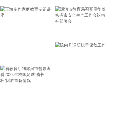
当地时间6日，美国企业家马斯克旗下的太空探索技
术公司SpaceX与特斯拉公司联合宣布，名为Terafab
的大型芯片制造中心将落户得克萨斯州的格赖姆斯
县，项目首期投资额达168亿美元。 据了解，
漯河市教育局召开贯彻落
Terafab项目由SpaceX与特斯拉两家马斯克旗下公司
实省市安全生产工作会议
联合推进，旨在打造全球规模最大的芯片制造设施。
按照规划，工厂将集设计、制造、封装和测试于一
精神部署会
体，以实现马斯克高端芯片内部自主供应的目标，降
王海东作家庭教育专题讲
低对外部供应商的依赖。 公告并未明确Terafab初期
座
阶段的产能目标，仅重申Terafab最终要年产“1太瓦算
力”，1太瓦相当于1000吉瓦。这些算力将被用于特斯
拉自动驾驶系统、“擎天柱”人形机器人及太空数据中
心等场景使用。
省教育厅到漯河市督导查
陈向凡调研抗旱保秋工作
看2024年校园足球“省长
2026-08-07 14:52:12
杯”比赛筹备情况
宇树科技董事长、总经理兼首席技术官王兴兴在网上
路演时表示，经过多年研发创新和技术积累，公司逐
步形成了包括一体化关节集成技术、高紧凑度机器人