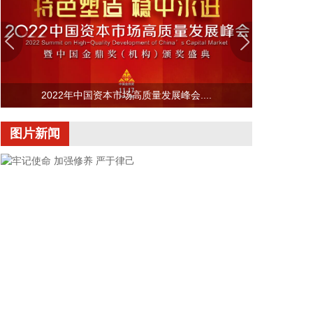
2026年7月11日上映，截至当前累计票房22.29亿
元。
2026-08-07 15:03:12
2026年8月5日，“资本赋能·产融共赢”泉州宇极新材
2022年中国资本市场高质量发展峰会....
料科技有限公司战略融资签约仪式在福建泉州举行。
泉州宇极本轮融资总额超亿元，由福建省工业控股集
图片新闻
团旗下福建省冶控私募基金领投，兴银金融资产投资
有限公司等三家投资机构跟投。
2026-08-07 14:57:37
2026年8月，中国异种移植领域企业成都中科奥格生
物科技有限公司（简称"中科奥格"）宣布完成超2亿元
A3轮融资。本轮融资由中科创星领投，联想创投、牧
原集团、威高血净、华立集团、华方资本、成都科创
投跟投，老股东贝达基金、光合创投持续加注。凯乘
资本担任独家财务顾问。
2026-08-07 14:56:38
牢记使命 加强修养 严于律己