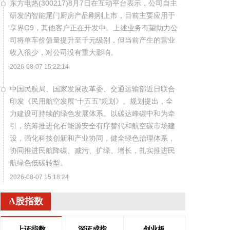
东方电热(300217)8月7日在互动平台表示，公司自主
研发的智能尾门厨房产品刚刚上市，目前主要应用于
享界G9，其他客户正在开发中。上述业务有望助力公
司将单车价值量提升至千元级别，但当前产生的营业
收入很少，对公司没有重大影响。
2026-08-07 15:22:14
中国民航局、国家发展改革委、交通运输部近日联合
印发《民用航空发展“十五五”规划》。规划提出，全
力建设可持续的绿色发展体系。以碳达峰碳中和为牵
引，统筹推进化石能源安全有序替代和航空碳市场建
设，强化科技创新和产业协同，健全绿色治理体系，
协同推进民航降碳、减污、扩绿、增长，扎实推进民
航绿色低碳转型。
2026-08-07 15:18:24
中国民航局、国家发展改革委、交通运输部近日联合
A股指数
印发《民用航空发展“十五五”规划》。规划提出，全
力构建自主可控的创新支撑体系。坚持需求牵引、问
上证指数
深证成指
创业板