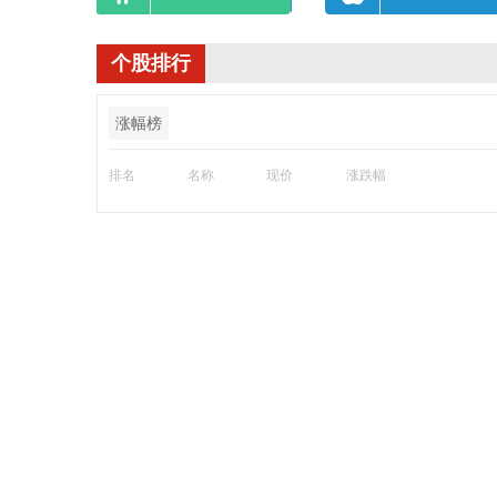
个股排行
涨幅榜
排名
名称
现价
涨跌幅