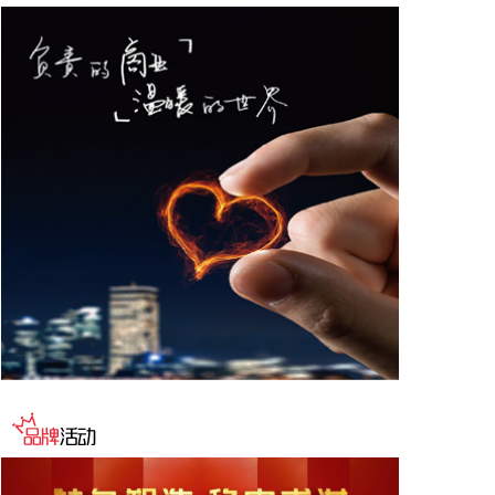
2026-08-07 15:14:22
国内期货收盘多数收涨，乙二醇涨超5%，原油涨超
4%，燃料油、多晶硅等涨超3%，沥青、苯乙烯、焦
炭等涨超2%。碳酸锂、纸浆、淀粉等小幅下跌。
2026-08-07 15:11:11
据国科军工消息，8月4日，国科军工与军工信航举
行“深化战略协同共筑发展新篇”战略合作签约仪式。
双方表示，将以本次战略签约为新起点，高效推进各
项合作落地实施，积极培育军工领域新质生产力，夯
实集团内部协同发展载体，全力落地集团“12348”发
展战略，依托全省“1269”产业布局，聚力做强江西本
土航空航天产业集群，为行业高质量发展注入强劲动
力。
2026-08-07 15:03:20
据猫眼电影微博消息，电影《功夫女足》官宣密钥延
期，延长上映至9月10日，据猫眼专业版数据，电影