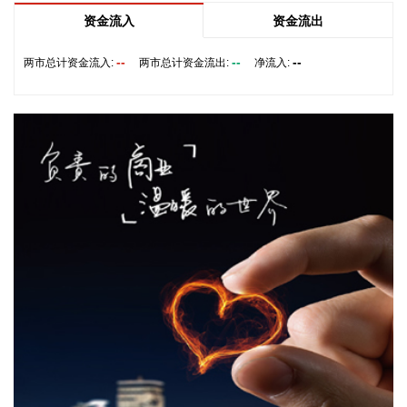
令而动，把防汛防台工作作为当前的重中之重，始终坚持人民
资金流入
资金流出
至上、生命至上，坚持“从最坏处着眼、做到顶格防御、打足提
前量”，立足台风正面登陆、贯穿全省、长时间影响、风雨
--
--
--
两市总计资金流入:
两市总计资金流出:
净流入:
潮“三碰头”等极端情况，坚决克服麻痹思想、侥幸心理，把所
有的工作都往前预置、往前赶，确保守住“三条底线”，实现“不
死人、少伤人、少损失”的目标，坚决打赢防御台风“白海豚”这
场大仗硬仗。
2026-08-08 16:31:27
杰瑞股份(002353)8月8日在互动平台表示，公司与中核海洋的
合作正在有序推进中。
2026-08-08 16:22:12
今天13时，台风“白海豚”中心位于距离浙江省温州市东偏南方
向约465公里的洋面上，中心附近最大风力14级，45米/秒。虽
然离浙江还有一定距离，但“白海豚”外围云系今天上午已经在
江苏南部、安徽东南部、浙江等地激发出对流。 明天，台风登
陆前后，华东降雨进一步增强，江苏南部、安徽东南部、上
海、浙江大部将有大到暴雨，其中上海南部、浙江东部有特大