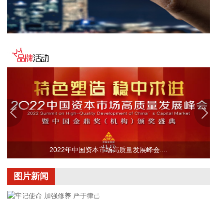
暴雨，局地日降雨量将达到400毫米甚至500毫米以上，极端性
较强，需注意防范。
2026-08-08 15:54:28
8月8日，记者从上海轮渡获悉，因受今年第13号台风“白海
豚”影响，截至13时58分，上海轮渡已全线停航。
2026-08-08 15:43:12
8月7日，随着最后一段沥青路面完成摊铺，由中铁五局承建的
京昆高速广（元）绵（阳）段扩容工程主线路面63.879公里顺
利贯通，标志着该段主线路面贯通过半。广绵高速扩容项目全
长约124公里，是国家“十纵十横”综合运输大通道首都放射线
G5京昆高速的关键段落，也是四川省北上出川的核心通道。
2022年中国资本市场高质量发展峰会....
2026-08-08 15:32:28
图片新闻
阳光电源(300274)8月8日在互动平台表示，公司目前初步判
断，FCC政策主要限制新产品认证，不影响已获认证产品的销
售，公司目前在美销售的光伏逆变器、储能系统不受影响。