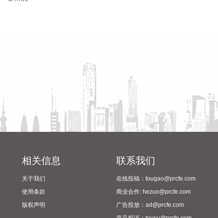
我国东南沿海靠近，受其影响，8月7日—8日，东海出现6—9
米狂浪到狂涛区，达到近海橙色警报级别；浙江近岸海域海浪
省教育厅到漯河市督导查看
陈向凡调研抗旱保秋工作
出现3—5米大浪到巨浪，达到橙色预警级别。预计未来24小
2024年校园足球“省长杯”比赛
时，江苏南通至浙江温州将出现最大160cm风暴增水，浙江近
筹备情况
岸海域将出现5—8米的巨浪到狂浪，海浪预警级别为红色。 根
据《海洋灾害应急预案》规定，自然资源部于8月8日将浙江的
海洋灾害应急响应升级为二级，将福建和上海的海洋灾害应急
响应升级为三级。要求浙江、上海、福建、江苏等受影响省份
自然资源（海洋）主管部门、国家海洋环境预报中心、自然资
源部海洋减灾中心、自然资源部东海局等单位组织做好应急监
测、会商研判、预报预警以及灾害调查评估等工作。受此次台
风过程影响，我国东海海域风大浪高，海况恶劣，提醒海上航
行作业的船只远离危险海域，沿海各有关单位提前采取防潮避
浪措施，有效防范可能带来海水倒灌风险。
相关信息
联系我们
2026-08-08 14:10:15
关于我们
在线投稿：tougao@prcfe.com
据南京发布，8月4日，“南京聚信天晟股权投资合伙企业（有限
使用条款
商业合作: hezuo@prcfe.com
合伙）”正式落地紫金山国际科创基金街区。基金规模10.01亿
版权声明
广告投放：ad@prcfe.com
元，管理人为中信聚信（北京）资本管理有限公司，其向上穿