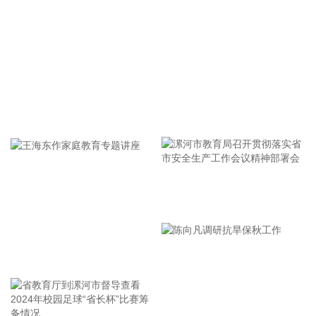
2026-08-08 15:14:28
8日，市场监管总局公布数据显示，2026年上半年新产业新赛
道相关企业持续增动能，人形机器人领域新设企业11.6万户，
同比增长9.5%，服务业相关经营主体亮点突出，制造业企业转
型加快，产业发展亮点纷呈。
2026-08-08 14:56:18
牢记使命 加强修养 严于律己
据西藏日报，近日，经国家药品监督管理局严格审评审批，由
西藏自治区人民医院副院长、西藏高原医学研究所所长格桑罗
布教授担任主要研究者的乙酰唑胺缓释胶囊正式获批上市，成
为国内首个获批具有预防急性高原病适应症的药品。该药品的
获批上市，结束了我国无专门预防急性高原病专用药的历史，
漯河市教育局召开贯彻落实省
进一步丰富了高原医学防治手段，为高原群众、广大进藏人群
市安全生产工作会议精神部署
及高原重大项目建设提供了坚实的健康保障，同时有力提升了
会
西藏在国际高原医学领域的科研影响力。
王海东作家庭教育专题讲座
2026-08-08 14:14:35
据自然资源部，今年第9号台风“白海豚”（强台风级）正逐渐向