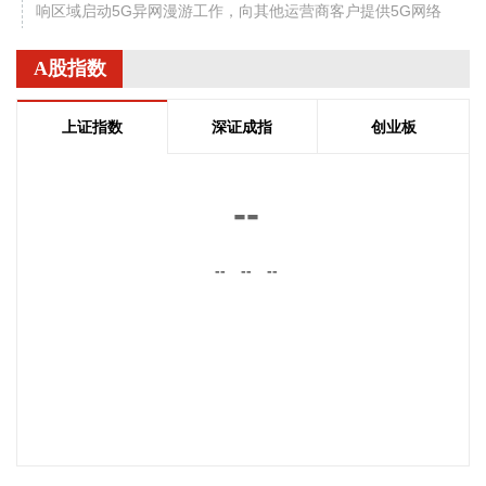
响区域启动5G异网漫游工作，向其他运营商客户提供5G网络
漫游接入服务。该技术用于应急场景，当用户所属运营商网络
中断时，无需换卡换号即可接入其他运营商5G网络，享受免费
A股指数
通话与上网服务，这是我省首次将该功能用于汛期通信保障实
战。 本次成功开通验证了5G异网漫游跨企业协同保障能力，
上证指数
深证成指
创业板
以及在真实汛情下的启停流程、业务配置和监控保障等全环节
操作性，有效增强了全省通信网络容灾韧性，为守护人民群众
生命财产安全和防汛救灾指挥畅通筑牢通信“生命线”。
--
2026-08-08 16:46:16
美国国会参议院8日通过一项联邦政府临时拨款法案，以避免
--
--
--
联邦政府在现行预算到期后“停摆”。
2026-08-08 16:35:10
据浙江日报，当前，浙江省防御13号台风“白海豚”到了最关键
的阶段。8日上午，省委、省政府召开全省防御应对13号台
风“白海豚”工作视频调度会。省委书记王浩肯定了全省前一阶
段防御应对工作成效。他强调，与台风“巴威”相比，“白海豚”可
能强度更强、持续时间更长、造成影响更大。要高度警觉、闻