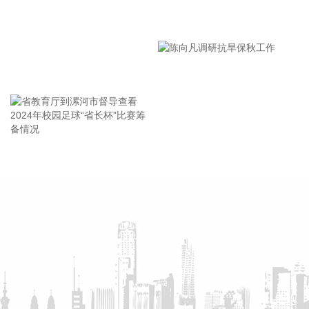
公司合计投资建设年产40万吨PA6熔体直纺项目，项目预计总
投资48.7亿元。
漯河市教育局召开贯彻落实省
市安全生产工作会议精神部署
2026-08-10 21:10:13
会
国内期货夜盘开盘，主力合约多数上涨。低硫燃料油、燃油、
王海东作家庭教育专题讲座
原油、LPG涨超1%；玻璃、菜粕小幅下跌。
2026-08-10 21:07:19
恒逸石化(000703)8月10日披露半年报，2026年上半年，公司
实现营业收入673.09亿元，同比增长20.28%（调整后）；归
省教育厅到漯河市督导查看
陈向凡调研抗旱保秋工作
属于上市公司股东的净利润59.02亿元，同比增长2500.73%
2024年校园足球“省长杯”比赛
（调整后）；基本每股收益1.75元。公司拟每10股派发现金红
筹备情况
利9元(含税)。报告期内，PTA及下游聚酯产业链条稳步复苏，
产品下游需求稳步增长，且在碳达峰和碳中和政策的影响下，
PTA及聚酯行业未来新增产能几乎为零，有望带动今后几年产
业链景气度显著回升，公司作为PTA及聚酯长丝、聚酯瓶片领
先企业，产品单吨利润实现了大幅改善并全面盈利。
2026-08-10 21:04:23