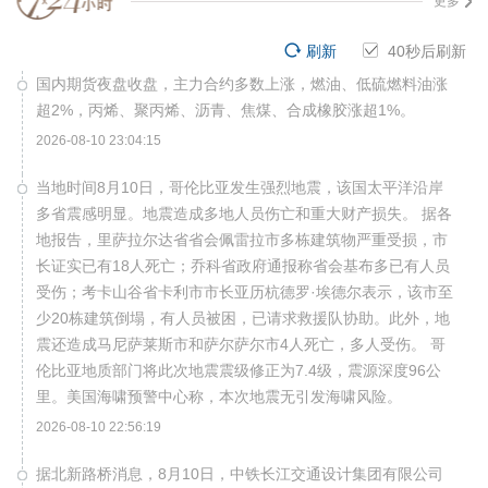
更多
刷新
40
秒后刷新
国内期货夜盘收盘，主力合约多数上涨，燃油、低硫燃料油涨
超2%，丙烯、聚丙烯、沥青、焦煤、合成橡胶涨超1%。
2026-08-10 23:04:15
当地时间8月10日，哥伦比亚发生强烈地震，该国太平洋沿岸
多省震感明显。地震造成多地人员伤亡和重大财产损失。 据各
地报告，里萨拉尔达省省会佩雷拉市多栋建筑物严重受损，市
长证实已有18人死亡；乔科省政府通报称省会基布多已有人员
受伤；考卡山谷省卡利市市长亚历杭德罗·埃德尔表示，该市至
少20栋建筑倒塌，有人员被困，已请求救援队协助。此外，地
震还造成马尼萨莱斯市和萨尔萨尔市4人死亡，多人受伤。 哥
伦比亚地质部门将此次地震震级修正为7.4级，震源深度96公
里。美国海啸预警中心称，本次地震无引发海啸风险。
2026-08-10 22:56:19
据北新路桥消息，8月10日，中铁长江交通设计集团有限公司