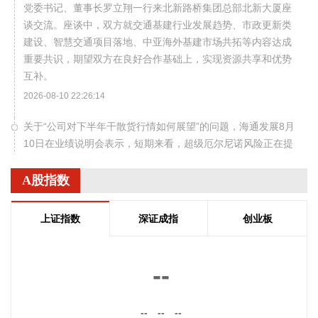
党委书记、董事长罗立翔一行来北新路桥集团总部北新大厦座
谈交流。座谈中，双方就交通基建行业发展趋势、市政更新类
建设、智慧交通项目落地、中亚海外基建市场共拓等内容达成
重要共识，期望双方在良好合作基础上，实现资源共享和优势
互补。
2026-08-10 22:26:14
关于“公司对下半年干散货行情如何展望”的问题，海通发展8月
10日在业绩说明会表示，短期来看，超级厄尔尼诺风险正在提
升，一方面提振夏季煤炭需求，另一方面将对巴拿马运河通行
产生影响。今年以来，中东局势推高油气价格，美国油气出口
A股指数
增加导致大量油轮走巴拿马运河，而巴拿马运河日通行量有
限，目前已出现拥堵，散货船无法承担插队费只能绕行；另
上证指数
深证成指
创业板
外，厄尔尼诺会导致巴拿马运河水位降低，整体通行效率下
降，预计2026年9月北美粮季、美国大豆出口启动后，拥堵情
况会进一步加剧。展望四季度，西非雨季届时将结束，发运量
--
将迎来大幅恢复。
2026-08-10 22:22:52
--
--
--