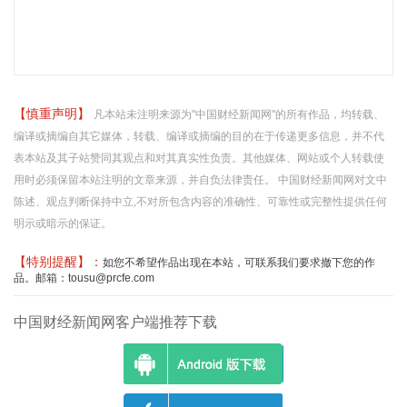
【慎重声明】
凡本站未注明来源为"中国财经新闻网"的所有作品，均转载、
编译或摘编自其它媒体，转载、编译或摘编的目的在于传递更多信息，并不代
表本站及其子站赞同其观点和对其真实性负责。其他媒体、网站或个人转载使
用时必须保留本站注明的文章来源，并自负法律责任。 中国财经新闻网对文中
陈述、观点判断保持中立,不对所包含内容的准确性、可靠性或完整性提供任何
明示或暗示的保证。
【特别提醒】：
如您不希望作品出现在本站，可联系我们要求撤下您的作
品。邮箱：tousu@prcfe.com
中国财经新闻网客户端推荐下载