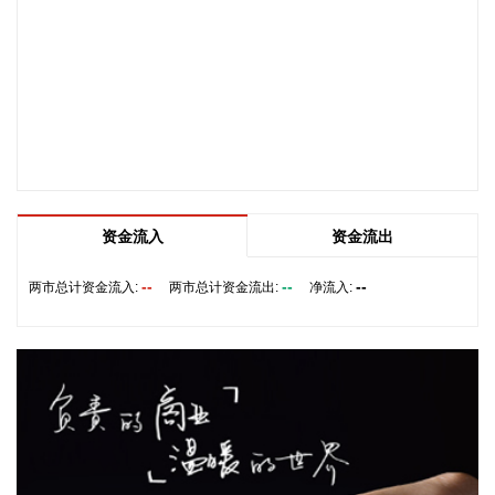
8月10日下午，自然资源部召开台风“白海豚”影响省份地质灾害
防范应对工作调度视频会，会商研判风险趋势，再次部署重点
省份加强防范应对灾害工作。 会议指出，台风“白海豚”具有超
长周期、超大环流、水汽充沛、移动缓慢、内陆持久致灾等特
点，衍生的次生灾害风险远超普通台风。其中，要高度重视内
陆持续性暴雨可能引发的地质灾害，特别是浙江、安徽、湖
北、河南、河北、北京、天津、山东、辽宁等省（市）将成为
未来一段时间地质灾害防御的主战场。
2026-08-10 22:10:58
资金流入
资金流出
鑫宏业8月10日在互动平台表示，公司机器人电缆产品目前尚
--
--
--
两市总计资金流入:
两市总计资金流出:
净流入:
未与宇树机器人开展供货合作。相关业务情况请以公司公告为
准。
2026-08-10 22:06:16
凯龙高科8月10日在终止发行股份及支付现金购买资产并募集
配套资金暨关联交易事项投资者说明会上表示，本次收购终止
后，公司将按照既定的具身智能业务发展规划继续推进。目前
公司具身智能板块已获得部分在手订单。公司后续将依据战略