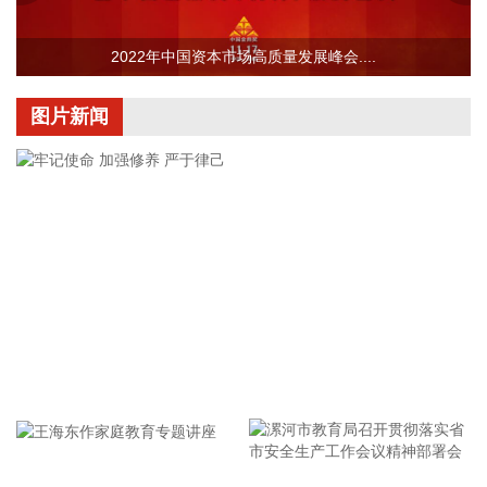
挥全国公安机关同步开展深化扫黑除恶专项斗争第一轮集中收
网行动，成功打掉各类犯罪团伙1000余个，抓获犯罪嫌疑人
8200余名，破获各类刑事案件5400余起。
2022年中国资本市场高质量发展峰会....
2026-08-10 21:39:40
图片新闻
美股三大指数集体低开，标普500指数跌0.07%，道指跌
0.09%，纳指跌0.08%。英特尔跌超3%，苹果跌超2%。
2026-08-10 21:34:36
中国地震台网正式测定：8月10日20时34分在哥伦比亚（北纬
4.85度，西经76.15度）发生7.5级地震，震源深度80千米。
2026-08-10 21:10:15
恒逸石化(000703)8月10日公告，拟由海宁恒逸新材料有限公
司作为投资主体投资建设海宁年产30万吨废旧纺织品循环利用
项目，项目预计总投资6.87亿元，项目建成后将形成30万吨/年
牢记使命 加强修养 严于律己
绿色循环新材料及10万吨/年葡萄糖（废纺纤维素为原料）产
能。 恒逸石化同日公告，公司通过应用自主研发PA6熔体直纺
技术，拟在广西恒逸新材料有限公司及杭州逸之锦新材料有限