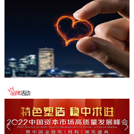
发展规划，合理统筹并持续推进研发投入，保障研发工作有序
开展。 凯龙高科此前公告，公司终止以发行股份及支付现金的
方式购买深圳市金旺达机电有限公司70%股权并募集配套资金
事项。
2026-08-10 21:58:39
就投资者“公司最近产品大幅涨价是否属实？”的提问，ST惠伦
在互动平台回复称，公司主要产品为SMD谐振器、TSX热敏晶
体、TCXO振荡器和OSC振荡器。公司基于原材料价格上涨等
原因对产品价格进行了相应调整。公司会时刻关注行业状态、
市场需求、原材料价格等情况，综合确定产品售价。
2026-08-10 21:54:25
WTI原油期货突破80美元/桶，日内涨2.34%。
2026-08-10 21:46:24
为深入贯彻落实党中央关于开展深化扫黑除恶专项斗争的决策
部署和全国扫黑除恶专项斗争视频会议要求，近日，公安部指