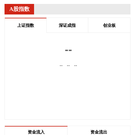
率政策要求，切实提高利率市场化定价能力，促进社会综合融
资成本低位运行。深入做好金融“五篇大文章”特别是科技金融
A股指数
大文章，加快构建多元化、接力式科技金融服务体系。二要持
续深化金融改革和高水平开放。进一步提升跨境人民币业务服
上证指数
深证成指
创业板
务质效和投融资便利化水平，深度了解企业需求与经营情况，
持续扩大政策红利覆盖面。认真落实上海国际金融中心发展离
岸金融行动方案，推动试点业务尽快落地见效。落实落细外汇
--
管理改革要求，将便利化政策精准推送至需求主体，助力经营
主体用好用足政策。三要不断提升基础金融服务质效。四要不
--
--
--
断提高金融风险防控水平。
2026-08-06 16:47:34
上港集团(600018)8月6日公告，7月公司预计完成母港集装箱
吞吐量467.8万标准箱，同比增长1.3%；预计完成母港货物吞
吐量4889.9万吨，同比下降3.8%。
2026-08-06 16:47:28
天宇股份(300702)8月6日公告，全资子公司浙江诺得药业有限
公司近日收到国家药监局核准签发的关于盐酸伐地那非片的
资金流入
资金流出