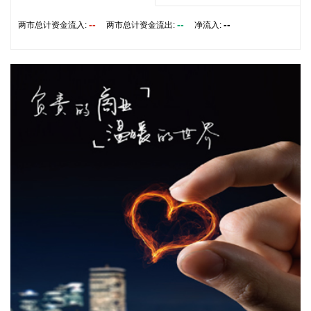
《药品注册证书》。该药品用于治疗男性阴茎勃起功能障碍。
--
--
--
两市总计资金流入:
2026-08-06 16:47:27
两市总计资金流出:
净流入:
当地时间8月6日，巴基斯坦外交部发言人塔希尔·安德拉比表
示，巴方希望有关霍尔木兹海峡的协议能够为美伊继续对话创
造条件，并推动双方恢复技术层面谈判。 安德拉比表示，巴基
斯坦将继续就中东局势和霍尔木兹海峡问题与有关国家保持沟
通，巴方支持通过外交对话缓解地区紧张局势。
2026-08-06 16:47:24
8月6日，氟化工板块尾盘走高，多氟多涨停。盘后数据显示，
多氟多全天成交76.08亿元，活跃游资国泰海通证券武汉紫阳
东路证券营业部买入2.09亿元，开源证券西安太华路证券营业
部买入1.06亿元。
2026-08-06 16:40:33
石基信息(002153)8月6日公告，经自查，公司需补缴税款及滞
纳金合计2149.48万元。截至目前，上述税款及滞纳金已全部
缴纳完毕，此次补缴税款事项不涉及行政处罚。