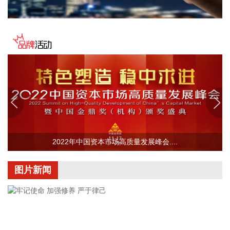
2026-08-06 16:32:19
8月6日，MiniMax收涨逾17%。8月5日，港股通标的名单调
整，MiniMax等多家标的调入。
2026-08-06 16:32:14
百隆东方(601339)8月6日披露半年报，2026年上半年，公司
实现营业收入42.74亿元，同比增长19.03%；归属于上市公司
股东的净利润5.59亿元，同比增长43.45%；基本每股收益0.37
元。公司拟每10股派发现金红利1.8元(含税)。
2026-08-06 16:28:28
2022年中国资本市场高质量发展峰会....
鹏鼎控股(002938)8月6日发布7月营业收入简报，公司7月合并
营业收入为32.01亿元，较去年同期的合并营业收入增加
图片新闻
6.61%。
2026-08-06 16:21:41
据北京市经济和信息化局消息，8月5日下午，北京市经济和信
息化局联合北京市园林绿化局，在通州区大运河文化旅游景区