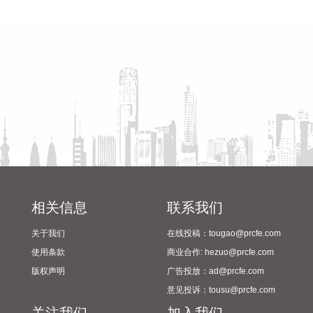
2026-08-06 16:18:14
省教育厅到漯河市督导查看
陈向凡调研抗旱保秋工作
2024年校园足球“省长杯”比赛
港股收盘，恒生指数跌1.49%，恒生科技指数跌2.28%。
筹备情况
MINIMAX涨超17%，智谱涨超4%，老铺黄金、周大福涨超
3%；零跑汽车、百度集团、比亚迪股份跌超4%。
2026-08-06 16:14:11
创源股份(300703)8月6日公告，当日，公司与宁波酷乐潮玩文
化创意有限公司（简称“宁波酷乐潮玩”）及其实控人邬胜峰签
订投资协议，拟出资约8351万元受让宁波酷乐潮玩持有的浙江
创酷未来文化创意有限公司（简称“创酷未来”）90%的股权。
此次投资有助于公司推动在国内潮玩文创板块的业务布局，优
化公司产业结构，提升公司综合竞争力。
相关信息
联系我们
2026-08-06 16:10:21
关于我们
在线投稿：tougao@prcfe.com
美股存储芯片股盘前走低，SK海力士跌超5%，美光科技跌超
使用条款
商业合作: hezuo@prcfe.com
3%，闪迪跌超8%，西部数据跌超12%。
版权声明
广告投放：ad@prcfe.com
2026-08-06 16:10:20
意见投诉：tousu@prcfe.com