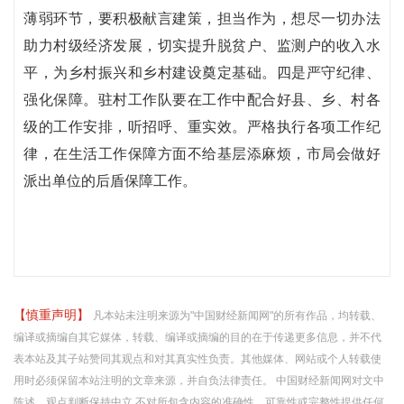
薄弱环节，要积极献言建策，担当作为，想尽一切办法
助力村级经济发展，切实提升脱贫户、监测户的收入水
平，为乡村振兴和乡村建设奠定基础。四是严守纪律、
强化保障。驻村工作队要在工作中配合好县、乡、村各
级的工作安排，听招呼、重实效。严格执行各项工作纪
律，在生活工作保障方面不给基层添麻烦，市局会做好
派出单位的后盾保障工作。
【慎重声明】
凡本站未注明来源为"中国财经新闻网"的所有作品，均转载、
编译或摘编自其它媒体，转载、编译或摘编的目的在于传递更多信息，并不代
表本站及其子站赞同其观点和对其真实性负责。其他媒体、网站或个人转载使
用时必须保留本站注明的文章来源，并自负法律责任。 中国财经新闻网对文中
陈述、观点判断保持中立,不对所包含内容的准确性、可靠性或完整性提供任何