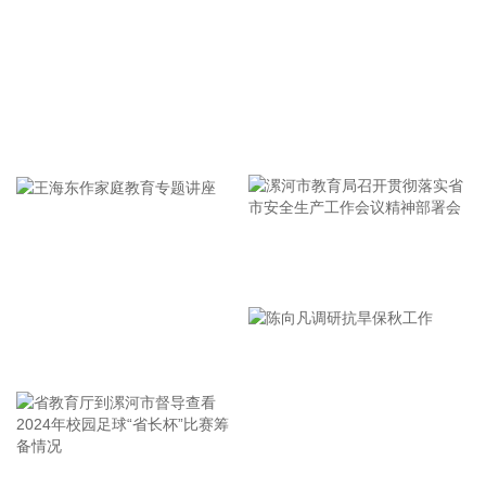
管理中心召开园林机器人应用专题推进会。会议指出，市属公
园、绿道、重点林区丰富的户外实景，是人形机器人、具身智
能产品迭代验证、规模化落地的优质实训载体，推广园林机器
人是提升首都园林绿化精细化管理、赋能首都花园城市建设的
重要抓手。北京市经济和信息化局、北京市园林绿化局将持续
常态化组织细分领域机器人供需对接活动。 下一步，两部门将
牢记使命 加强修养 严于律己
汇总本次会议的场景需求与合作意向清单，建立园林机器人常
态化对接机制，推进实地踏勘与示范试点建设；持续挖掘绿化
养护、生物多样性监测、森林防火等细分场景，加快适配型机
器人方案落地试用，打造可复制推广的智慧园林应用样板，推
动首都园林绿化领域提质增效与本地机器人产业协同高质量发
漯河市教育局召开贯彻落实省
展。
市安全生产工作会议精神部署
2026-08-06 16:21:24
会
王海东作家庭教育专题讲座
海思科(002653)8月6日公告，公司近日收到国家药监局下发的
《药物临床试验批准通知书》，药品名称为HSK51155片。该
药品是公司自主研发的具有独立知识产权的口服小分子镇痛药
物，临床拟用于偏头痛的治疗。