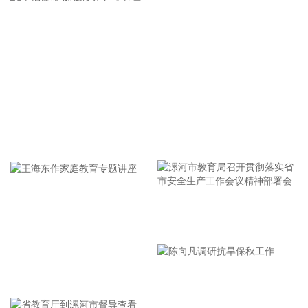
联邦政府在现行预算到期后“停摆”。
2026-08-08 16:35:10
据浙江日报，当前，浙江省防御13号台风“白海豚”到了最关键
的阶段。8日上午，省委、省政府召开全省防御应对13号台
风“白海豚”工作视频调度会。省委书记王浩肯定了全省前一阶
段防御应对工作成效。他强调，与台风“巴威”相比，“白海豚”可
能强度更强、持续时间更长、造成影响更大。要高度警觉、闻
牢记使命 加强修养 严于律己
令而动，把防汛防台工作作为当前的重中之重，始终坚持人民
至上、生命至上，坚持“从最坏处着眼、做到顶格防御、打足提
前量”，立足台风正面登陆、贯穿全省、长时间影响、风雨
潮“三碰头”等极端情况，坚决克服麻痹思想、侥幸心理，把所
有的工作都往前预置、往前赶，确保守住“三条底线”，实现“不
漯河市教育局召开贯彻落实省
死人、少伤人、少损失”的目标，坚决打赢防御台风“白海豚”这
场大仗硬仗。
市安全生产工作会议精神部署
2026-08-08 16:31:27
会
王海东作家庭教育专题讲座
杰瑞股份(002353)8月8日在互动平台表示，公司与中核海洋的