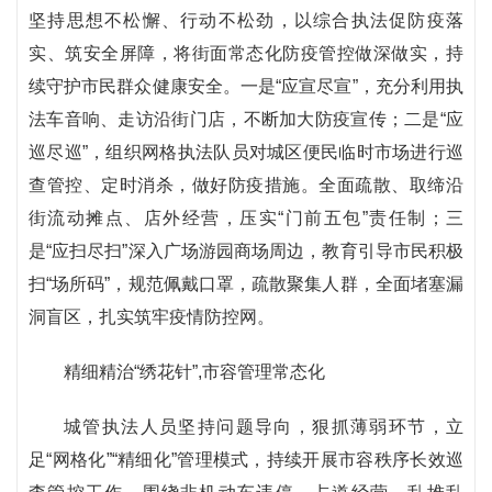
坚持思想不松懈、行动不松劲，以综合执法促防疫落
实、筑安全屏障，将街面常态化防疫管控做深做实，持
续守护市民群众健康安全。一是“应宣尽宣”，充分利用执
法车音响、走访沿街门店，不断加大防疫宣传；二是“应
巡尽巡”，组织网格执法队员对城区便民临时市场进行巡
查管控、定时消杀，做好防疫措施。全面疏散、取缔沿
街流动摊点、店外经营，压实“门前五包”责任制；三
是“应扫尽扫”深入广场游园商场周边，教育引导市民积极
扫“场所码”，规范佩戴口罩，疏散聚集人群，全面堵塞漏
洞盲区，扎实筑牢疫情防控网。
精细精治“绣花针”,市容管理常态化
城管执法人员坚持问题导向，狠抓薄弱环节，立
足“网格化”“精细化”管理模式，持续开展市容秩序长效巡