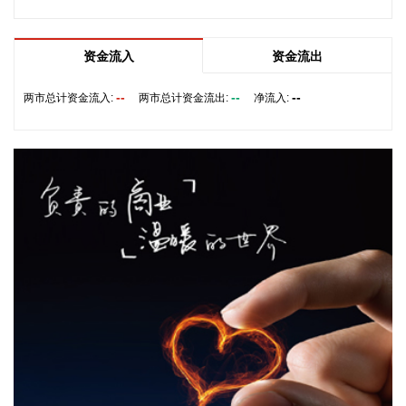
供应无法完全弥补乌克兰目前的拦截导弹短缺。
2026-08-08 19:22:16
资金流入
资金流出
据“星光股份”公众号消息，近日，星光股份成功中标龙星控股
总部泛光工程项目。
--
--
--
两市总计资金流入:
两市总计资金流出:
净流入:
2026-08-08 18:10:12
“金科股份”公众号消息，2026年8月，金科地产集团股份有限
公司（简称“金科股份”）与重庆通用人工智能研究院在重庆正
式签署全方位合作协议。双方将依托通用人工智能前沿技术，
落地不动产全场景智慧解决方案，合力打造重庆“人工智能+不
动产”产业标杆项目。
2026-08-08 17:41:26
当地时间8日凌晨，由共和党控制的美国参议院以50票赞成、
49票反对的投票结果，确认托德·布兰奇担任司法部长。 当地
时间6月8日，美国白宫表示，总统特朗普向美国参议院提交托
德·布兰奇出任司法部长的提名。特朗普4月2日宣布，帕姆·邦
迪不再担任司法部长，由副部长布兰奇代理。