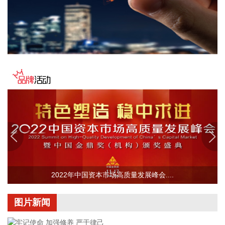
2026-08-08 16:58:19
据“浦东发布”微信公众号消息，上海市文化旅游局介绍，台
风“白海豚”逼近，上海迪士尼、乐高乐园等多家景点已临时闭
园或调整运营时间。
2026-08-08 16:58:16
据群众新闻，8月5日22时，陕西移动在商洛市镇安县受汛情影
响区域启动5G异网漫游工作，向其他运营商客户提供5G网络
漫游接入服务。该技术用于应急场景，当用户所属运营商网络
中断时，无需换卡换号即可接入其他运营商5G网络，享受免费
通话与上网服务，这是我省首次将该功能用于汛期通信保障实
战。 本次成功开通验证了5G异网漫游跨企业协同保障能力，
以及在真实汛情下的启停流程、业务配置和监控保障等全环节
操作性，有效增强了全省通信网络容灾韧性，为守护人民群众
2022年中国资本市场高质量发展峰会....
生命财产安全和防汛救灾指挥畅通筑牢通信“生命线”。
2026-08-08 16:46:16
图片新闻
美国国会参议院8日通过一项联邦政府临时拨款法案，以避免