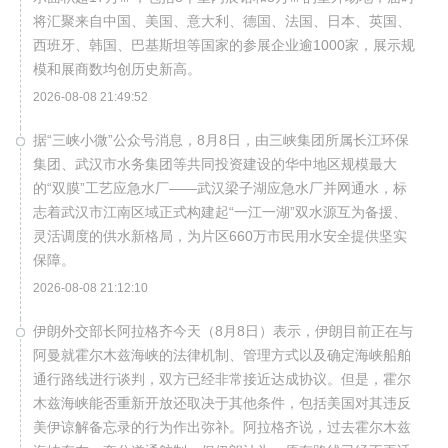
将汇聚来自中国、美国、意大利、德国、法国、日本、英国、
西班牙、韩国、巴基斯坦等国家的参展企业逾1000家，展示规
模和展商数均创历史新高。
2026-08-08 21:49:52
据“三峡小微”公众号消息，8月8日，由三峡集团所属长江环保
集团、武汉市水务集团等共同投资建设的华中地区规模最大
的“双膜”工艺应急水厂——武汉梁子湖应急水厂并网通水，标
志着武汉市江南区域正式构建起“一江一湖”双水源互为备援、
灵活调度的供水新格局，为片区660万市民用水安全提供坚实
保障。
2026-08-08 21:12:10
伊朗外交部长阿拉格齐今天（8月8日）表示，伊朗目前正在与
阿曼就霍尔木兹海峡的法律机制、管理方式以及确定海峡船舶
通行路线进行谈判，双方已经非常接近达成协议。但是，霍尔
木兹海峡能否重新开放还取决于其他条件，包括美国对其违反
美伊谅解备忘录的行为作出弥补。阿拉格齐说，过去霍尔木兹