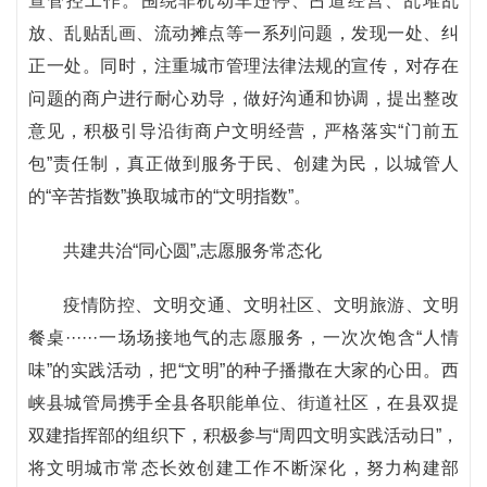
查管控工作。围绕非机动车违停、占道经营、乱堆乱
放、乱贴乱画、流动摊点等一系列问题，发现一处、纠
正一处。同时，注重城市管理法律法规的宣传，对存在
问题的商户进行耐心劝导，做好沟通和协调，提出整改
意见，积极引导沿街商户文明经营，严格落实“门前五
包”责任制，真正做到服务于民、创建为民，以城管人
的“辛苦指数”换取城市的“文明指数”。
共建共治“同心圆”,志愿服务常态化
疫情防控、文明交通、文明社区、文明旅游、文明
餐桌······一场场接地气的志愿服务，一次次饱含“人情
味”的实践活动，把“文明”的种子播撒在大家的心田。西
峡县城管局携手全县各职能单位、街道社区，在县双提
双建指挥部的组织下，积极参与“周四文明实践活动日”，
将文明城市常态长效创建工作不断深化，努力构建部