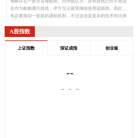
海峡存在一套分道通航制，但伊朗认为，原有路线已经不再适
合作为船舶通行路线，伊方无法接受继续使用该路线。因此，
有必要规划一套新的通航机制，不过这涉及复杂的技术和法律
问题。目前双方正在讨论的是一条临时通航路线。在新的正式
通航路线最终确定之前，将首先设立一条临时航道，并以此作
A股指数
为未来正式路线的基础。在这一问题上，伊朗和阿曼两国的军
事部门已根据现有海图展开磋商。待相关谈判完成并形成最终
上证指数
深证成指
创业板
结论后，新的通航路线将得到确定。
2026-08-08 20:03:45
--
8月8日，阿维塔07L正式上市，搭载896线双光路图像级激光
雷达，也是首批搭载华为乾崑智驾ADS 5的车型。阿维塔科技
--
--
--
董事长王辉在发布会上透露，截至8月8日，华为乾崑智驾里程
突破137亿公里，位居全国第一。
2026-08-08 19:58:16
乌克兰方面8日消息称，正在塞尔维亚访问的乌克兰总统泽连
斯基当天表示，美国已与乌克兰达成协议，将每月向乌克兰提
供“爱国者”防空系统拦截导弹。泽连斯基同时表示，仅靠这项