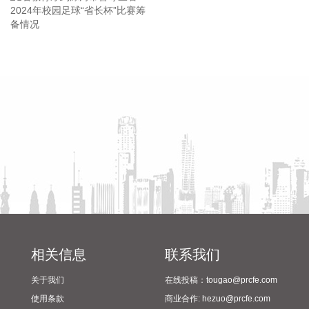
合作正在有序推进中。
2026-08-08 16:22:12
今天13时，台风“白海豚”中心位于距离浙江省温州市东偏南方
省教育厅到漯河市督导查看
陈向凡调研抗旱保秋工作
向约465公里的洋面上，中心附近最大风力14级，45米/秒。虽
2024年校园足球“省长杯”比赛
然离浙江还有一定距离，但“白海豚”外围云系今天上午已经在
筹备情况
江苏南部、安徽东南部、浙江等地激发出对流。 明天，台风登
陆前后，华东降雨进一步增强，江苏南部、安徽东南部、上
海、浙江大部将有大到暴雨，其中上海南部、浙江东部有特大
暴雨，局地日降雨量将达到400毫米甚至500毫米以上，极端性
较强，需注意防范。
2026-08-08 15:54:28
8月8日，记者从上海轮渡获悉，因受今年第13号台风“白海
豚”影响，截至13时58分，上海轮渡已全线停航。
2026-08-08 15:43:12
相关信息
联系我们
8月7日，随着最后一段沥青路面完成摊铺，由中铁五局承建的
关于我们
在线投稿：tougao@prcfe.com
京昆高速广（元）绵（阳）段扩容工程主线路面63.879公里顺
使用条款
商业合作: hezuo@prcfe.com