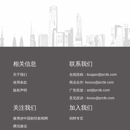
陆前后，华东降雨进一步增强，江苏南部、安徽东南部、上
海、浙江大部将有大到暴雨，其中上海南部、浙江东部有特大
暴雨，局地日降雨量将达到400毫米甚至500毫米以上，极端性
较强，需注意防范。
2026-08-08 15:54:28
8月8日，记者从上海轮渡获悉，因受今年第13号台风“白海
豚”影响，截至13时58分，上海轮渡已全线停航。
2026-08-08 15:43:12
相关信息
联系我们
8月7日，随着最后一段沥青路面完成摊铺，由中铁五局承建的
关于我们
在线投稿：tougao@prcfe.com
京昆高速广（元）绵（阳）段扩容工程主线路面63.879公里顺
使用条款
商业合作: hezuo@prcfe.com
利贯通，标志着该段主线路面贯通过半。广绵高速扩容项目全
版权声明
广告投放：ad@prcfe.com
长约124公里，是国家“十纵十横”综合运输大通道首都放射线
意见投诉：tousu@prcfe.com
G5京昆高速的关键段落，也是四川省北上出川的核心通道。
关注我们
加入我们
2026-08-08 15:32:28
微博@中国财经新闻网
招聘专页
阳光电源(300274)8月8日在互动平台表示，公司目前初步判
腾讯微信