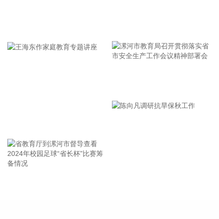
段防御应对工作成效。他强调，与台风“巴威”相比，“白海豚”可
能强度更强、持续时间更长、造成影响更大。要高度警觉、闻
牢记使命 加强修养 严于律己
令而动，把防汛防台工作作为当前的重中之重，始终坚持人民
至上、生命至上，坚持“从最坏处着眼、做到顶格防御、打足提
前量”，立足台风正面登陆、贯穿全省、长时间影响、风雨
潮“三碰头”等极端情况，坚决克服麻痹思想、侥幸心理，把所
有的工作都往前预置、往前赶，确保守住“三条底线”，实现“不
漯河市教育局召开贯彻落实省
死人、少伤人、少损失”的目标，坚决打赢防御台风“白海豚”这
场大仗硬仗。
市安全生产工作会议精神部署
2026-08-08 16:31:27
会
王海东作家庭教育专题讲座
杰瑞股份(002353)8月8日在互动平台表示，公司与中核海洋的
合作正在有序推进中。
2026-08-08 16:22:12
今天13时，台风“白海豚”中心位于距离浙江省温州市东偏南方
省教育厅到漯河市督导查看
陈向凡调研抗旱保秋工作
向约465公里的洋面上，中心附近最大风力14级，45米/秒。虽
2024年校园足球“省长杯”比赛
然离浙江还有一定距离，但“白海豚”外围云系今天上午已经在
筹备情况
江苏南部、安徽东南部、浙江等地激发出对流。 明天，台风登