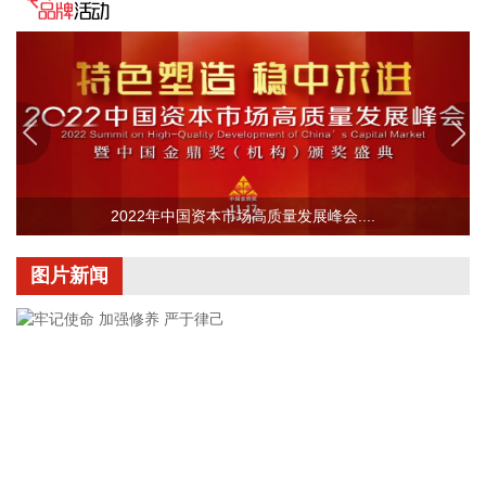
据群众新闻，8月5日22时，陕西移动在商洛市镇安县受汛情影
响区域启动5G异网漫游工作，向其他运营商客户提供5G网络
漫游接入服务。该技术用于应急场景，当用户所属运营商网络
中断时，无需换卡换号即可接入其他运营商5G网络，享受免费
通话与上网服务，这是我省首次将该功能用于汛期通信保障实
战。 本次成功开通验证了5G异网漫游跨企业协同保障能力，
以及在真实汛情下的启停流程、业务配置和监控保障等全环节
操作性，有效增强了全省通信网络容灾韧性，为守护人民群众
2022年中国资本市场高质量发展峰会....
生命财产安全和防汛救灾指挥畅通筑牢通信“生命线”。
2026-08-08 16:46:16
图片新闻
美国国会参议院8日通过一项联邦政府临时拨款法案，以避免
联邦政府在现行预算到期后“停摆”。
2026-08-08 16:35:10
据浙江日报，当前，浙江省防御13号台风“白海豚”到了最关键
的阶段。8日上午，省委、省政府召开全省防御应对13号台
风“白海豚”工作视频调度会。省委书记王浩肯定了全省前一阶