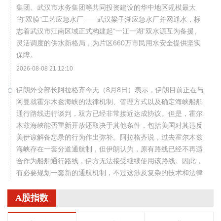
集团、武汉市水务集团等共同投资建设的华中地区规模最大
的“双膜”工艺应急水厂——武汉梁子湖应急水厂并网通水，标
志着武汉市江南区域正式构建起“一江一湖”双水源互为备援、
灵活调度的供水新格局，为片区660万市民用水安全提供坚实
保障。
2026-08-08 21:12:10
伊朗外交部长阿拉格齐今天（8月8日）表示，伊朗目前正在与
阿曼就霍尔木兹海峡的法律机制、管理方式以及确定海峡船舶
通行路线进行谈判，双方已经非常接近达成协议。但是，霍尔
木兹海峡能否重新开放还取决于其他条件，包括美国对其违反
美伊谅解备忘录的行为作出弥补。阿拉格齐说，过去霍尔木兹
海峡存在一套分道通航制，但伊朗认为，原有路线已经不再适
合作为船舶通行路线，伊方无法接受继续使用该路线。因此，
有必要规划一套新的通航机制，不过这涉及复杂的技术和法律
问题。目前双方正在讨论的是一条临时通航路线。在新的正式
通航路线最终确定之前，将首先设立一条临时航道，并以此作
A股指数
为未来正式路线的基础。在这一问题上，伊朗和阿曼两国的军
事部门已根据现有海图展开磋商。待相关谈判完成并形成最终