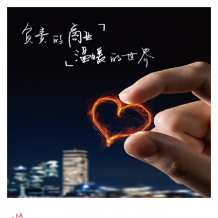
“金科股份”公众号消息，2026年8月，金科地产集团股份有限
公司（简称“金科股份”）与重庆通用人工智能研究院在重庆正
式签署全方位合作协议。双方将依托通用人工智能前沿技术，
落地不动产全场景智慧解决方案，合力打造重庆“人工智能+不
动产”产业标杆项目。
2026-08-08 17:41:26
当地时间8日凌晨，由共和党控制的美国参议院以50票赞成、
49票反对的投票结果，确认托德·布兰奇担任司法部长。 当地
时间6月8日，美国白宫表示，总统特朗普向美国参议院提交托
德·布兰奇出任司法部长的提名。特朗普4月2日宣布，帕姆·邦
迪不再担任司法部长，由副部长布兰奇代理。
2026-08-08 16:58:19
据“浦东发布”微信公众号消息，上海市文化旅游局介绍，台
风“白海豚”逼近，上海迪士尼、乐高乐园等多家景点已临时闭
园或调整运营时间。
2026-08-08 16:58:16