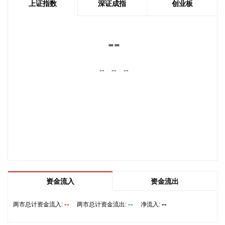
上证指数
深证成指
创业板
结论后，新的通航路线将得到确定。
2026-08-08 20:03:45
--
8月8日，阿维塔07L正式上市，搭载896线双光路图像级激光
雷达，也是首批搭载华为乾崑智驾ADS 5的车型。阿维塔科技
--
--
--
董事长王辉在发布会上透露，截至8月8日，华为乾崑智驾里程
突破137亿公里，位居全国第一。
2026-08-08 19:58:16
乌克兰方面8日消息称，正在塞尔维亚访问的乌克兰总统泽连
斯基当天表示，美国已与乌克兰达成协议，将每月向乌克兰提
供“爱国者”防空系统拦截导弹。泽连斯基同时表示，仅靠这项
供应无法完全弥补乌克兰目前的拦截导弹短缺。
2026-08-08 19:22:16
资金流入
资金流出
据“星光股份”公众号消息，近日，星光股份成功中标龙星控股
总部泛光工程项目。
--
--
--
两市总计资金流入:
两市总计资金流出:
净流入:
2026-08-08 18:10:12