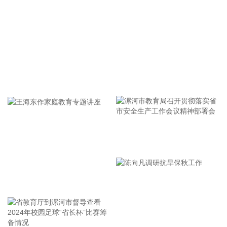
有限公司签署战略合作协议，共同发力教育行业，推动教育网
信创新实践落地。未来，双方将以“数智网信一体机解决方
案”为抓手，持续打磨产品、深耕市场，共同推动达梦数据库一
体机在教育领域的规模化应用。
2026-08-06 08:08:10
中金公司研报表示，聚变能具备多重优势，多国政策加码，全
牢记使命 加强修养 严于律己
球聚变投资快速增长，形成中美双强的竞争格局。核聚变具有
产能效率高、无温室气体排放、无长寿命放射性废料等优势，
受到全球广泛关注。多国相继出台相关产业政策，持续加码可
控核聚变行业。2021年以来，全球聚变投资出现快速增长，形
成中美双强的竞争格局，中美在核聚变领域的投资金额占全球
漯河市教育局召开贯彻落实省
的80%。中美均偏好磁约束技术，欧盟尝试探索更多技术路
市安全生产工作会议精神部署
径。 磁约束是主流技术路径，商业化进程持续推进。约78%资
会
金流向磁约束技术路线，其中的托卡马克装置是目前实现聚变
王海东作家庭教育专题讲座
商业化的主流路径，也是全球数量最多的核聚变装置，重点装
置包括ITER、SPARC、EAST/BEST、HL-3、洪荒70等；直线
型场反位形也受到市场较多关注，参与企业包括Helion、瀚海