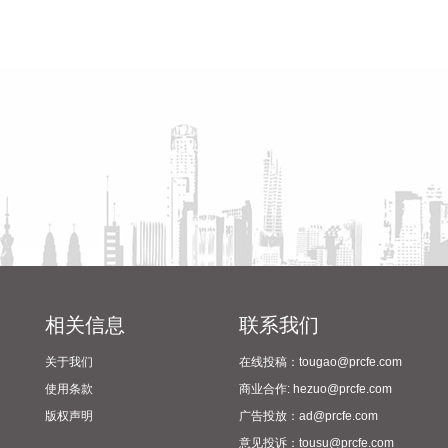
聚能、星能玄光等。 聚变能初创企业头部效应明显，国内聚变
企业融资活跃。聚变能初创企业主要集中在中美。2025年，中
省教育厅到漯河市督导查看
陈向凡调研抗旱保秋工作
国聚变能源公司，CFS、Helion居于融资规模前列，与其他公
2024年校园足球“省长杯”比赛
司存在明显差距。中国聚变能源2025年获战略投资超百亿，聚
筹备情况
变新能估值高达145亿元，2026年，星环聚能、星能玄光等多
家核聚变企业获得大额融资，国内聚变企业融资活跃。
2026-08-06 08:00:28
8月6日，记者从中国海油获悉，全球首座16兆瓦张力腿浮式风
电平台——“海油安澜号”成功接入陆丰油田电网，正式为海上
油田直供绿电，标志着我国深远海浮式风电装备技术走向世界
前列，为我国海上风电开发成功探索了新技术路线。
2026-08-06 08:00:26
相关信息
联系我们
中信建投研报称，AI算力产业链已进入下游需求倒逼上游产能
的深度爆发期。亚马逊一季度AI年化营收突破150亿美元，证
关于我们
在线投稿：tougao@prcfe.com
明了云巨头在AI应用端已建立起较强的商业变现能力与确定
使用条款
商业合作: hezuo@prcfe.com
性；而上游核心光学组件巨头Lumentum产能可能很快提前售
版权声明
广告投放：ad@prcfe.com
罄至2028年，则揭示了底层硬件支撑的紧缺与建设周期之长。
意见投诉：tousu@prcfe.com