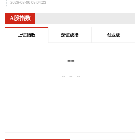
2026-08-06 09:04:23
韩国KOSPI指数扩大至4%，现报6330.07点。SK海力士跌超
A股指数
8%，三星电子跌超4%。
2026-08-06 09:00:14
上证指数
深证成指
创业板
企查查APP显示，近日，骄成固连（上海）装备有限公司成
立，经营范围包含：机械零件、零部件销售；通用零部件制
--
造；专用设备修理；专业设计服务等。企查查股权穿透显示，
该公司由骄成超声等共同持股。
--
--
--
2026-08-06 08:56:12
天奥电子(002935)8月6日在互动平台表示，公司产品暂未涉及
太空算力领域。
2026-08-06 08:56:11
佩蒂股份(300673)8月6日在互动平台表示，公司ODM/OEM业
务当前处于正常状态，客户和订单量稳定向好。
2026-08-06 08:52:16