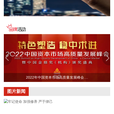
通过澳大利亚知识产权局的全流程严格审查，成功获得澳大利
亚专利授权。这是亿华通在氢燃料电池核心技术领域拿下的首
个澳大利亚发明专利，标志着企业的燃料电池创新成果正式获
得海外权威认可。
2026-08-06 08:26:19
随着半年报陆续披露，各类机构二季度持股动向逐渐曝光。据
证券时报·数据宝统计，截至8月5日公开的数据，QFII持股二季
度末持有44股，合计持有2.64亿股，期末持股市值173.62亿
元。 从单只个股持股市值来看，有17股期末持股市值超过1亿
元，宁德时代、宏发股份2只个股获持股超20亿元。从新进角
度看，有23股为QFII新进持有，合计持股134亿元，除宁德时
代外，还包括多只热门科技股，其中包括年内第一大牛股中船
2022年中国资本市场高质量发展峰会....
特气，以及富满微、乐鑫科技等热门半导体个股。 从业绩看，
QFII新进股中，盛达资源、富满微、昊志机电、亚翔集成上半
图片新闻
年归母净利润同比增长均超2倍。
2026-08-06 08:08:15
据达梦数据消息，日前，达梦数据与四川凯普顿信息技术股份