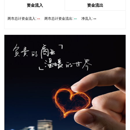
资金流入
资金流出
据中国地震台网正式测定，8月6日8时15分在西藏林芝市墨脱
县发生4.2级地震，震源深度10公里，震中位于北纬28.97度，
--
--
--
两市总计资金流入:
两市总计资金流出:
净流入:
东经94.91度。
2026-08-06 08:34:22
中信证券认为基金重仓配置的持续提升，充分印证了AI算力产
业链在技术迭代加速背景下的长期投资价值。当前800G光模块
进入规模化交付高峰期，1.6T产品出货进程提速，同时硅光集
成、NPO及CPO等下一代光互联技术路线日趋成熟，中国光模
块龙头企业凭借先发优势与产能储备，有望在全球算力供应链
中持续巩固领先地位。此外，国内外AI资本开支维持高景气，
算力基础设施从训练端向推理端延伸，建议重点关注光模块、
光芯片、AIDC、交换机、服务器等算力配套板块的结构性机
遇。
2026-08-06 08:30:18
据亿华通消息，近日，亿华通自主研发的《一种燃料电池系统
在线活化方法及活化装置》（专利号：AU 2022350248）正式