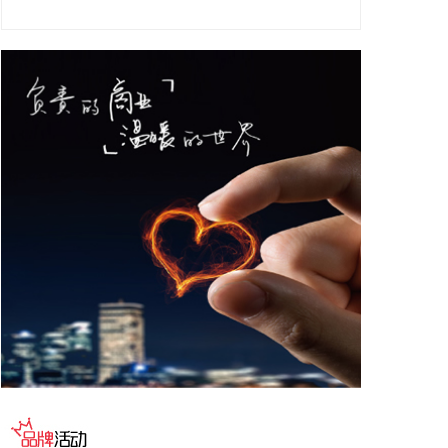
务机构代表，以及中国跨境电商50人论坛、中国国际
电子商务中心的专家，围绕完善智慧物流体系与航线
网络、构建跨境电商生态体系、拓展跨境电商新业
态、建立长效流量机制、加强品牌宣传推广等提出意
见建议。 刘小明表示，希望政企同心合力，构建亲清
政商关系，搭建常态化政企沟通机制，以政府的精准
施策、企业的灵活创新，共建海南跨境电商出海产业
基地、自贸港跨境电商一站式服务平台，推动政策红
利和市场活力深度耦合，使海南在全球跨境电商版图
中占据独特地位。
2026-08-07 22:18:12
8月7日下午，国家防总副总指挥、水利部部长李国英
主持专题会商，视频连线水利部长江、黄河、淮河、
海河、珠江、松辽、太湖等流域管理机构，分析研判
今年第13号台风“白海豚”发展态势及影响，系统安排
部署台风暴雨洪水防御工作。 李国英要求，全力以赴
做好六个方面重点工作。一要强化监测预报预警。二
要突出抓好山洪灾害防御。三要确保水利工程安全度