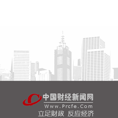
2026-08-07 21:39:19
北京市住房和城乡建设委员会、北京市规划和自然资
源委员会、北京住房公积金管理中心7日晚联合印发
《关于进一步优化调整本市房地产政策的通知》。通
知提出，适度提高住房公积金最高贷款额度。购房家
庭中1人为公积金缴存人的，购买首套住房公积金贷
款最高贷款额度为120万元，二套住房公积金贷款最
高额度为100万元；夫妻双方均为缴存人的，购买首
套住房公积金贷款最高贷款额度为240万元，二套住
房公积金贷款最高额度为200万元。符合以下条件
的，最高贷款额度可进一步上浮： 1.城六区户籍居民
家庭，在城六区外购买首套住房的，最高可上浮20万
元； 2.购买住房符合本市建筑绿色发展支持政策的，
最高可上浮40万元； 3.本市户籍二孩及以上多子女家
庭购买住房的，可上浮40万元。 同时符合多项条件
的，最高贷款额度可叠加上浮，购房家庭中1人为公
积金缴存人的，最高上浮60万元；夫妻双方均为缴存
人的，最高上浮100万元。实际贷款额度依据购房家