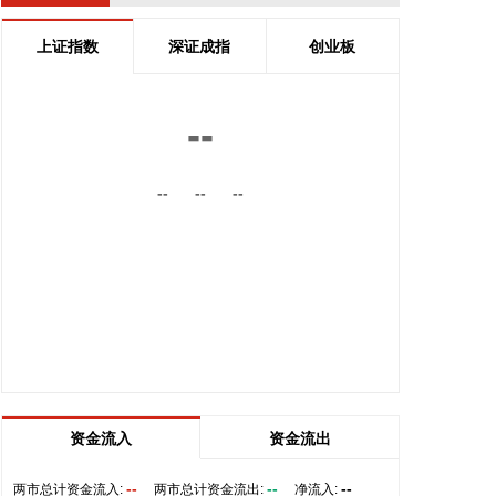
品采用“稀土净化钢质+纳米析出强化”复合技术，兼具
高强度、高塑性与优异的扩孔性能，可适用于商用车
上证指数
深证成指
创业板
高承载、复杂变形的汽车结构件。产品已通过某知名
商用车配套厂的试模及批量应用验证。
2026-08-07 22:38:11
--
南大光电(300346)在互动平台表示，公司三甲基铟年
--
--
--
产能共计5吨，其中可用于磷化铟生产的高纯三甲基
铟产能根据市场情况进行上调，目前约为2吨/年。公
司积极关注市场，加快业务向高端化合物方向优化整
合。
2026-08-07 22:26:18
据海南日报，8月7日，海南省政府与跨境电商企业座
谈会在海口举行，以政企面对面的形式听取跨境电商
平台企业和服务机构意见建议，共促海南跨境电商高
质量发展。省长刘小明主持会议。 京东集团、抖音集
资金流入
资金流出
团、WB中国商家服务中心、蚂蚁集团、菜鸟集团、
海南跨境电商公共服务中心等跨境电商平台企业和服
--
--
--
两市总计资金流入:
两市总计资金流出:
净流入: