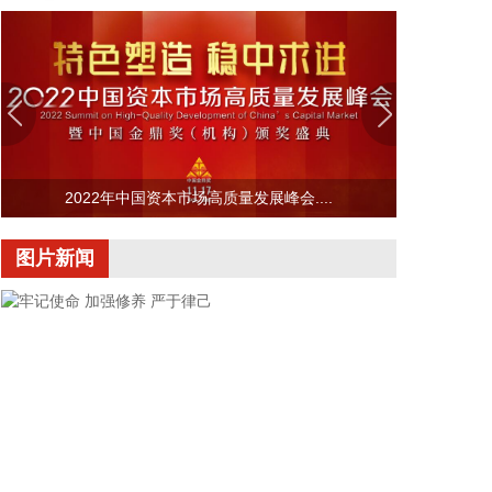
汛。四要强化流域水工程统一联合调度。五要统筹做
好城市外洪内涝防御。六要确保重要基础设施安全。
2026-08-07 22:14:22
美股存储股走低，美光科技跌超2%，SK海力士跌超
5%，闪迪跌超3%，西部数据跌超5%，希捷科技跌超
9%。
2022年中国资本市场高质量发展峰会....
2026-08-07 22:06:20
图片新闻
冠盛股份7月投资者关系活动记录表披露，冠盛东驰
电池工厂于4月开始调试工作，为提升工厂调试进
度，国网温州供电公司提前搭建10千伏临时线路协助
公司推进设备调试进度。6月25日，供电公司已顺利
完成110千伏变电站的建设并顺利引入市政电网进行
供电。目前工厂已经进入全面联机调试工作，预计调
试周期为6—9个月。固液混合电池量产线尚未正式下
线，项目的最新动态以公司公开披露的信息为准。
2026-08-07 22:04:03