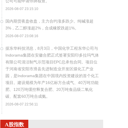
公司可能申请停牌核查。
2026-08-07 23:15:10
国内期货夜盘收盘，主力合约涨多跌少。纯碱涨超
3%，乙二醇涨超2%，合成橡胶跌超1%。
2026-08-07 23:08:16
据东华科技消息，8月3日，中国化学工程东华公司与
Indorama集团在安徽合肥正式签署安阳印多拉玛气体
有限公司清洁制气示范项目EPC总承包合同。项目位
于河南省安阳市滑县先进制造业开发区煤化工产业
园，是Indorama集团在中国境内投资建设的首个化工
项目。建设规模为年产16亿标方合成气、40万吨功能
肥、120万吨缓控释复合肥、20万吨食品级二氧化
碳、配套60万吨合成氨。
2026-08-07 22:56:11
据包钢股份消息，近日，包钢股份成功研制出
800MPa级增强成形性稀土热轧汽车结构用钢。该产
A股指数