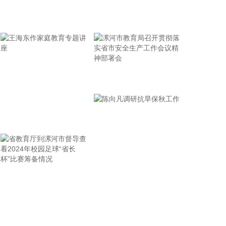
据青岛港公众号消息，8月7日，山东港口青岛港与青
牢记使命 加强修养 严于律己
岛科技大学在山港大厦签署战略合作协议。根据协
议，双方将充分发挥各自优势，强化资源共享、优势
互补，加快培育新质生产力，着力打造一批可复制、
可推广的示范应用场景，为智慧绿色港口建设注入强
劲动能。
漯河市教育局召开贯彻落
2026-08-07 21:39:20
实省市安全生产工作会议
精神部署会
上海市气象台介绍，台风“白海豚”强度强，环流尺度
王海东作家庭教育专题讲
大，七级风圈半径超过400公里，北侧结构密实，云
雨带发展旺盛，对上海市的影响呈现“风长雨强”的特
座
点。 台风“白海豚”登陆后深入内陆的走向还存在较大
不确定性，受到东西两环副热带高压的影响，后期如
果台风残涡在上海西侧回旋少动，对上海的影响可能
省教育厅到漯河市督导查
陈向凡调研抗旱保秋工作
会长达4天，过程风雨影响都会比较大。 台风登陆并
深入内陆后，低空风切变较大，容易出现龙卷风，所
看2024年校园足球“省长
以10日左右“白海豚”登陆后要警惕龙卷风的可能性，
杯”比赛筹备情况
气象部门也将密切监测，做好研判和预警。