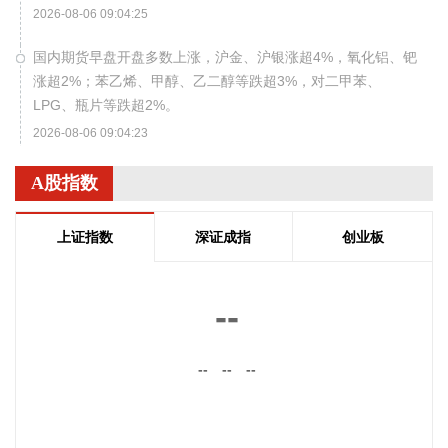
2026-08-06 09:04:25
国内期货早盘开盘多数上涨，沪金、沪银涨超4%，氧化铝、钯
涨超2%；苯乙烯、甲醇、乙二醇等跌超3%，对二甲苯、
LPG、瓶片等跌超2%。
2026-08-06 09:04:23
韩国KOSPI指数扩大至4%，现报6330.07点。SK海力士跌超
A股指数
8%，三星电子跌超4%。
2026-08-06 09:00:14
上证指数
深证成指
创业板
企查查APP显示，近日，骄成固连（上海）装备有限公司成
立，经营范围包含：机械零件、零部件销售；通用零部件制
--
造；专用设备修理；专业设计服务等。企查查股权穿透显示，
该公司由骄成超声等共同持股。
--
--
--
2026-08-06 08:56:12
天奥电子(002935)8月6日在互动平台表示，公司产品暂未涉及
太空算力领域。