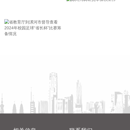
径。 磁约束是主流技术路径，商业化进程持续推进。约78%资
会
金流向磁约束技术路线，其中的托卡马克装置是目前实现聚变
王海东作家庭教育专题讲座
商业化的主流路径，也是全球数量最多的核聚变装置，重点装
置包括ITER、SPARC、EAST/BEST、HL-3、洪荒70等；直线
型场反位形也受到市场较多关注，参与企业包括Helion、瀚海
聚能、星能玄光等。 聚变能初创企业头部效应明显，国内聚变
企业融资活跃。聚变能初创企业主要集中在中美。2025年，中
省教育厅到漯河市督导查看
陈向凡调研抗旱保秋工作
国聚变能源公司，CFS、Helion居于融资规模前列，与其他公
2024年校园足球“省长杯”比赛
司存在明显差距。中国聚变能源2025年获战略投资超百亿，聚
筹备情况
变新能估值高达145亿元，2026年，星环聚能、星能玄光等多
家核聚变企业获得大额融资，国内聚变企业融资活跃。
2026-08-06 08:00:28
8月6日，记者从中国海油获悉，全球首座16兆瓦张力腿浮式风
电平台——“海油安澜号”成功接入陆丰油田电网，正式为海上
油田直供绿电，标志着我国深远海浮式风电装备技术走向世界
前列，为我国海上风电开发成功探索了新技术路线。
2026-08-06 08:00:26