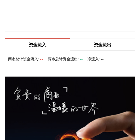
2026-08-06 08:56:11
佩蒂股份(300673)8月6日在互动平台表示，公司ODM/OEM业
务当前处于正常状态，客户和订单量稳定向好。
2026-08-06 08:52:16
资金流入
资金流出
据中国地震台网正式测定，8月6日8时15分在西藏林芝市墨脱
县发生4.2级地震，震源深度10公里，震中位于北纬28.97度，
--
--
--
两市总计资金流入:
两市总计资金流出:
净流入:
东经94.91度。
2026-08-06 08:34:22
中信证券认为基金重仓配置的持续提升，充分印证了AI算力产
业链在技术迭代加速背景下的长期投资价值。当前800G光模块
进入规模化交付高峰期，1.6T产品出货进程提速，同时硅光集
成、NPO及CPO等下一代光互联技术路线日趋成熟，中国光模
块龙头企业凭借先发优势与产能储备，有望在全球算力供应链
中持续巩固领先地位。此外，国内外AI资本开支维持高景气，
算力基础设施从训练端向推理端延伸，建议重点关注光模块、
光芯片、AIDC、交换机、服务器等算力配套板块的结构性机