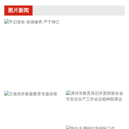
特气，以及富满微、乐鑫科技等热门半导体个股。 从业绩看，
QFII新进股中，盛达资源、富满微、昊志机电、亚翔集成上半
图片新闻
年归母净利润同比增长均超2倍。
2026-08-06 08:08:15
据达梦数据消息，日前，达梦数据与四川凯普顿信息技术股份
有限公司签署战略合作协议，共同发力教育行业，推动教育网
信创新实践落地。未来，双方将以“数智网信一体机解决方
案”为抓手，持续打磨产品、深耕市场，共同推动达梦数据库一
体机在教育领域的规模化应用。
2026-08-06 08:08:10
中金公司研报表示，聚变能具备多重优势，多国政策加码，全
牢记使命 加强修养 严于律己
球聚变投资快速增长，形成中美双强的竞争格局。核聚变具有
产能效率高、无温室气体排放、无长寿命放射性废料等优势，
受到全球广泛关注。多国相继出台相关产业政策，持续加码可
控核聚变行业。2021年以来，全球聚变投资出现快速增长，形
成中美双强的竞争格局，中美在核聚变领域的投资金额占全球
漯河市教育局召开贯彻落实省
的80%。中美均偏好磁约束技术，欧盟尝试探索更多技术路
市安全生产工作会议精神部署