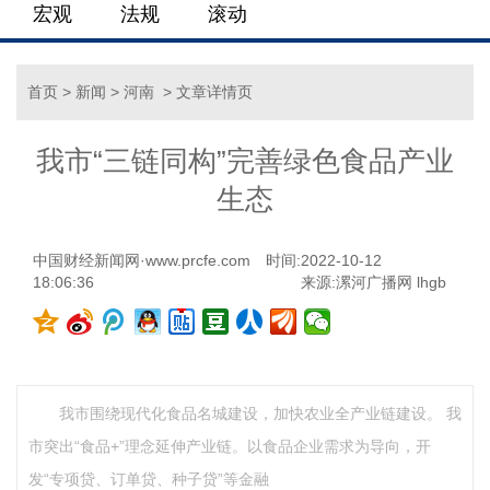
宏观
法规
滚动
首页
>
新闻
>
河南
> 文章详情页
我市“三链同构”完善绿色食品产业
生态
中国财经新闻网·www.prcfe.com
时间:2022-10-12
18:06:36
来源:漯河广播网 lhgb
我市围绕现代化食品名城建设，加快农业全产业链建设。 我
市突出“食品+”理念延伸产业链。以食品企业需求为导向，开
发“专项贷、订单贷、种子贷”等金融