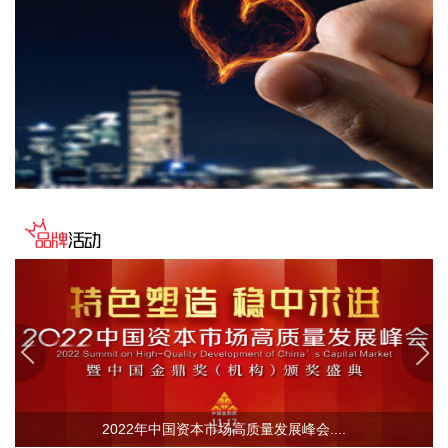
遇。
2026-08-06 08:30:18
据亿华通消息，近日，亿华通自主研发的《一种燃料电池系统
在线活化方法及活化装置》（专利号：AU 2022350248）正式
通过澳大利亚知识产权局的全流程严格审查，成功获得澳大利
亚专利授权。这是亿华通在氢燃料电池核心技术领域拿下的首
个澳大利亚发明专利，标志着企业的燃料电池创新成果正式获
得海外权威认可。
2026-08-06 08:26:19
随着半年报陆续披露，各类机构二季度持股动向逐渐曝光。据
证券时报·数据宝统计，截至8月5日公开的数据，QFII持股二季
度末持有44股，合计持有2.64亿股，期末持股市值173.62亿
元。 从单只个股持股市值来看，有17股期末持股市值超过1亿
元，宁德时代、宏发股份2只个股获持股超20亿元。从新进角
度看，有23股为QFII新进持有，合计持股134亿元，除宁德时
代外，还包括多只热门科技股，其中包括年内第一大牛股中船
2022年中国资本市场高质量发展峰会....