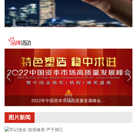
绕自贸离岸债等新型金融工具运用、套期保值等风险管理领域
的合作开展深入交流。双方表示，将深入贯彻落实十二届市委
九次全会精神，以协同机制为纽带，持续推动金融基础设施资
源与市属国资产业布局深度联动，立足服务实体经济、守牢金
融安全底线，共同服务上海“五个中心”建设。
2026-08-06 22:16:16
映翰通(688080)8月6日公告，公司控股股东、实控人李明、李
红雨提议公司使用自有资金通过集中竞价交易方式回购股份，
回购完毕后将依法进行注销并减少公司注册资本。回购资金总
额不低于2000万元（含），不超过3000万元（含）。
2026-08-06 22:12:42
据“浙江发布”，8月6日，浙江省委、省政府召开全省防御应对
2022年中国资本市场高质量发展峰会....
13号台风“白海豚”工作部署会议，对做好全省面上防台工作进
行具体部署。 会议强调，要强化预报预警，做到“早报、快
图片新闻
报、多报”，多部门加密精细化预报，健全预警叫应机制，全面
覆盖重点群体；要有序启动响应，科学把握“时、度、效”，全