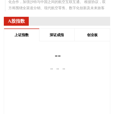
化合作，加强沙特与中国之间的航空互联互通。 根据协议，双
方将围绕全渠道分销、现代航空零售、数字化创新及未来旅客
体验等领域开展合作。此协议还支持利雅得航空持续拓展包括
中国在内的国际航线网络。
A股指数
2026-08-06 22:56:17
上证指数
深证成指
创业板
一博科技8月6日接受机构调研时表示，截至目前，公司销售订
单签单金额与去年同期相比增长超过70%，增速整体上逐月提
高，增长较快的领域有ATE产品、光模块、机器人及其他与人
--
工智能相关的领域，公司前三大客户中有两家主业与ATE相
关，另一家是光模块领域的领军企业。从公司业务类别看，
--
--
--
PCB制板业务订单每月呈较快增长态势，部分瓶颈工序产能已
经满产，订单有所积压，相关扩产设备正在添置中，公司将结
合订单增长的需求加快产能的完全释放，以更好地满足客户需
求。 从目前的情况看，公司营业收入加速增长的趋势没有变，
预计今年下半年的销售增速明显高于上半年，毛利率随着产能
利用率的提升也在稳步提升。
2026-08-06 22:36:20