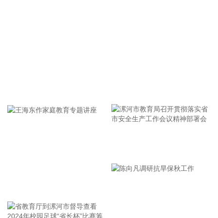
面激活“1833”联合指挥体系，规范应急响应启动、会商研判与
信息报送流程；要加强风险排查管控，做到“无漏洞、无死角、
无盲区”，全覆盖排查管控各类安全隐患；要聚焦小流域、山塘
水库、在建水利工程及海塘安全，做到“早动、快动、小动”，
检修加固各类水利设施与薄弱海塘；要提前组织人员转移，做
到“不漏一户、不落一人”，按时分段完成各类风险区域人员转
移；要强化应急准备，做到力量下沉、保障下倾，前置各类抢
险救援队伍，配齐调试防汛救灾物资装备，充实海上救援力
牢记使命 加强修养 严于律己
量；要从严从细管控重点船舶，摸清底数、分类避风、强化闭
环，确保“船靠岸、避到位”；要全员全域落实海上人员撤离，
严格执行标准，严防人员回流，确保“人上岸、零留守”；要切
实加强客运船舶管理，刚性落实停航要求，妥善安置旅客，确
保“客停渡、零营运”；要扎实做好宣传引导工作，高频滚动发
漯河市教育局召开贯彻落实省
布权威信息，针对沿海群众、渔民、游客等重点群体加强动
员。
市安全生产工作会议精神部署
2026-08-06 22:00:41
会
王海东作家庭教育专题讲座
依顿电子(603328)8月6日公告，拟向包括公司控股股东九洲集
团在内的不超过35名特定投资者，发行股票募资不超过20亿