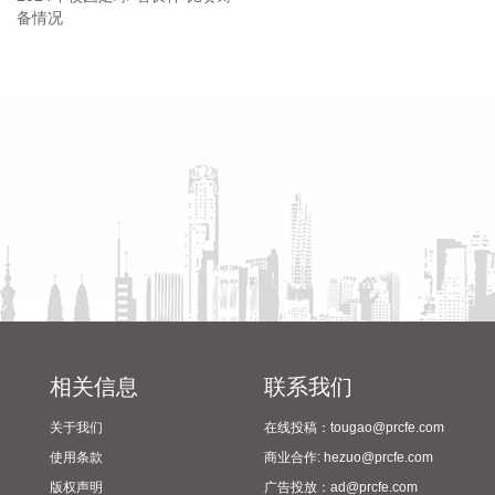
元，用于高端印制电路板智能制造项目及补充流动资金。其
中，九洲集团拟以现金方式认购此次发行股份金额不低于5亿
元（含）且不高于10亿元（含）。
省教育厅到漯河市督导查看
陈向凡调研抗旱保秋工作
2026-08-06 21:45:44
2024年校园足球“省长杯”比赛
筹备情况
美股三大指数开盘涨跌不一，标普500指数涨0.07%，道指涨
0.19%，纳指跌0.34%。存储股多数走低，闪迪跌超12%，西
部数据跌超19%。
2026-08-06 21:39:02
潍柴动力8月6日在互动平台表示，公司没有可回收航空发动机
相关业务。
2026-08-06 21:34:23
德固特8月6日在互动平台表示，公司没有液冷装备、数据中心
相关信息
联系我们
的管理领域的布局或产业规划。
关于我们
在线投稿：tougao@prcfe.com
2026-08-06 21:30:33
使用条款
商业合作: hezuo@prcfe.com
据中国电子消息，8月6日，中国电子与中信集团签署战略合作
版权声明
广告投放：ad@prcfe.com