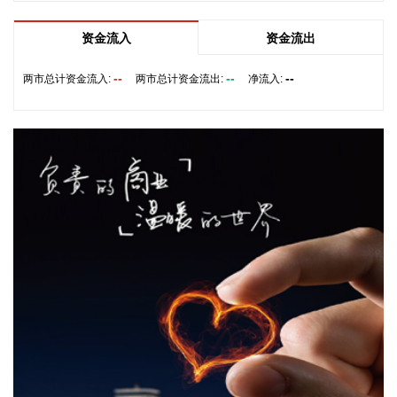
8月6日，中交集团党委书记、董事长宋海良在福建宁德与宁德
时代新能源科技股份有限公司创始人、董事长兼总经理曾毓群
资金流入
资金流出
举行会谈。双方围绕深化新能源、交能融合、绿色发展、科技
创新等领域合作进行深入交流。
--
--
--
两市总计资金流入:
两市总计资金流出:
净流入:
2026-08-06 22:28:22
创源股份(300703)8月6日在互动平台回复称，公司目前并未自
建算力中心，更多聚焦于算力资源的应用，通过与外部算力服
务商合作，积极建设AIGC技术平台。目前AIGC技术平台对公
司业绩不产生直接影响。
2026-08-06 22:24:14
纳斯达克100指数转涨，标普500指数涨0.2%。美光科技转
涨，此前一度跌超7%。希捷科技收复8%的跌幅后涨近2%。其
他存储股也大幅收窄跌幅。
2026-08-06 22:20:19
据上海市国资委消息，8月6日，上海市国资委党委书记、主任
周小全接待上海清算所党委书记、董事长马贱阳一行，双方围