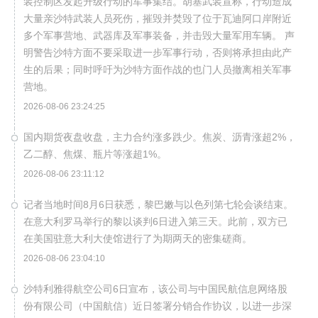
装控制区发起升级行动的军事集结。胡塞武装宣称，行动造成
大量亲沙特武装人员死伤，摧毁并焚毁了位于瓦迪阿口岸附近
多个军事营地、武器库及军事装备，并击毁大量军用车辆。 声
明警告沙特方面不要采取进一步军事行动，否则将承担由此产
生的后果；同时呼吁为沙特方面作战的也门人员撤离相关军事
营地。
2026-08-06 23:24:25
国内期货夜盘收盘，主力合约涨多跌少。焦炭、沥青涨超2%，
乙二醇、焦煤、瓶片等涨超1%。
2026-08-06 23:11:12
记者当地时间8月6日获悉，黎巴嫩与以色列第七轮会谈结束。
在意大利罗马举行的黎以谈判6日进入第三天。此前，双方已
在美国驻意大利大使馆进行了为期两天的密集磋商。
2026-08-06 23:04:10
沙特利雅得航空公司6日宣布，该公司与中国民航信息网络股
份有限公司（中国航信）近日签署分销合作协议，以进一步深