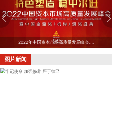
景，当用户所属运营商网络中断时，无需换卡换号即
可接入其他运营商5G网络，享受免费通话与上网服
务，这是我省首次将该功能用于汛期通信保障实战。
本次成功开通验证了5G异网漫游跨企业协同保障能
力，以及在真实汛情下的启停流程、业务配置和监控
2022年中国资本市场高质量发展峰会....
保障等全环节操作性，有效增强了全省通信网络容灾
韧性，为守护人民群众生命财产安全和防汛救灾指挥
图片新闻
畅通筑牢通信“生命线”。
2026-08-08 16:46:16
美国国会参议院8日通过一项联邦政府临时拨款法
案，以避免联邦政府在现行预算到期后“停摆”。
2026-08-08 16:35:10
据浙江日报，当前，浙江省防御13号台风“白海豚”到
了最关键的阶段。8日上午，省委、省政府召开全省
防御应对13号台风“白海豚”工作视频调度会。省委书
记王浩肯定了全省前一阶段防御应对工作成效。他强
牢记使命 加强修养 严于律己