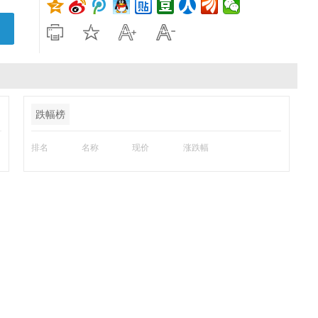
跌幅榜
排名
名称
现价
涨跌幅