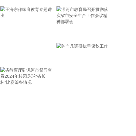
调，与台风“巴威”相比，“白海豚”可能强度更强、持
续时间更长、造成影响更大。要高度警觉、闻令而
动，把防汛防台工作作为当前的重中之重，始终坚持
人民至上、生命至上，坚持“从最坏处着眼、做到顶格
防御、打足提前量”，立足台风正面登陆、贯穿全省、
漯河市教育局召开贯彻落
长时间影响、风雨潮“三碰头”等极端情况，坚决克服
实省市安全生产工作会议
麻痹思想、侥幸心理，把所有的工作都往前预置、往
精神部署会
前赶，确保守住“三条底线”，实现“不死人、少伤人、
王海东作家庭教育专题讲
少损失”的目标，坚决打赢防御台风“白海豚”这场大仗
硬仗。
座
2026-08-08 16:31:27
杰瑞股份(002353)8月8日在互动平台表示，公司与中
核海洋的合作正在有序推进中。
省教育厅到漯河市督导查
陈向凡调研抗旱保秋工作
看2024年校园足球“省长
2026-08-08 16:22:12
杯”比赛筹备情况
今天13时，台风“白海豚”中心位于距离浙江省温州市
东偏南方向约465公里的洋面上，中心附近最大风力
14级，45米/秒。虽然离浙江还有一定距离，但“白海