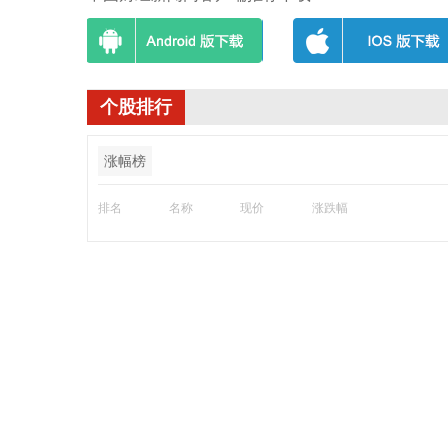
个股排行
涨幅榜
排名
名称
现价
涨跌幅