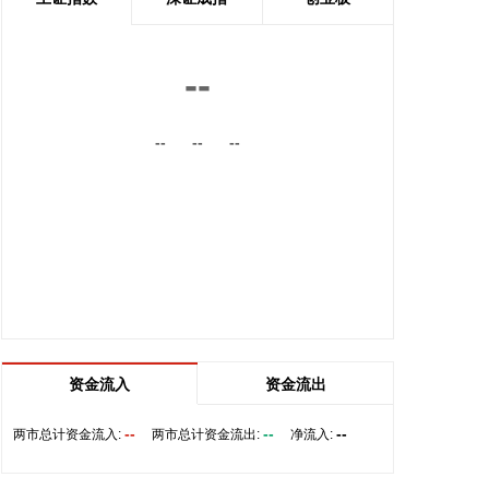
国第一。
2026-08-08 19:58:16
--
乌克兰方面8日消息称，正在塞尔维亚访问的乌克兰
总统泽连斯基当天表示，美国已与乌克兰达成协议，
--
--
--
将每月向乌克兰提供“爱国者”防空系统拦截导弹。泽
连斯基同时表示，仅靠这项供应无法完全弥补乌克兰
目前的拦截导弹短缺。
2026-08-08 19:22:16
据“星光股份”公众号消息，近日，星光股份成功中标
龙星控股总部泛光工程项目。
2026-08-08 18:10:12
“金科股份”公众号消息，2026年8月，金科地产集团
资金流入
资金流出
股份有限公司（简称“金科股份”）与重庆通用人工智
能研究院在重庆正式签署全方位合作协议。双方将依
--
--
--
两市总计资金流入:
两市总计资金流出:
净流入:
托通用人工智能前沿技术，落地不动产全场景智慧解
决方案，合力打造重庆“人工智能+不动产”产业标杆项