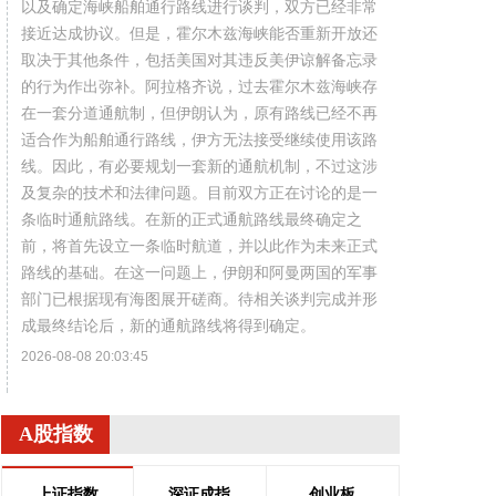
以及确定海峡船舶通行路线进行谈判，双方已经非常
接近达成协议。但是，霍尔木兹海峡能否重新开放还
取决于其他条件，包括美国对其违反美伊谅解备忘录
的行为作出弥补。阿拉格齐说，过去霍尔木兹海峡存
在一套分道通航制，但伊朗认为，原有路线已经不再
适合作为船舶通行路线，伊方无法接受继续使用该路
线。因此，有必要规划一套新的通航机制，不过这涉
及复杂的技术和法律问题。目前双方正在讨论的是一
条临时通航路线。在新的正式通航路线最终确定之
前，将首先设立一条临时航道，并以此作为未来正式
路线的基础。在这一问题上，伊朗和阿曼两国的军事
部门已根据现有海图展开磋商。待相关谈判完成并形
成最终结论后，新的通航路线将得到确定。
2026-08-08 20:03:45
8月8日，阿维塔07L正式上市，搭载896线双光路图
像级激光雷达，也是首批搭载华为乾崑智驾ADS 5的
A股指数
车型。阿维塔科技董事长王辉在发布会上透露，截至
8月8日，华为乾崑智驾里程突破137亿公里，位居全
上证指数
深证成指
创业板