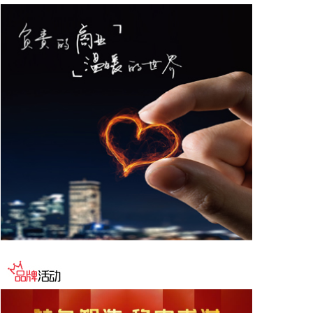
目。
2026-08-08 17:41:26
当地时间8日凌晨，由共和党控制的美国参议院以50
票赞成、49票反对的投票结果，确认托德·布兰奇担
任司法部长。 当地时间6月8日，美国白宫表示，总
统特朗普向美国参议院提交托德·布兰奇出任司法部长
的提名。特朗普4月2日宣布，帕姆·邦迪不再担任司
法部长，由副部长布兰奇代理。
2026-08-08 16:58:19
据“浦东发布”微信公众号消息，上海市文化旅游局介
绍，台风“白海豚”逼近，上海迪士尼、乐高乐园等多
家景点已临时闭园或调整运营时间。
2026-08-08 16:58:16
据群众新闻，8月5日22时，陕西移动在商洛市镇安县
受汛情影响区域启动5G异网漫游工作，向其他运营商
客户提供5G网络漫游接入服务。该技术用于应急场