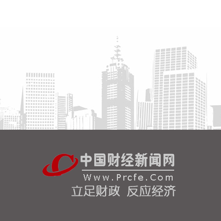
豚”外围云系今天上午已经在江苏南部、安徽东南部、
浙江等地激发出对流。 明天，台风登陆前后，华东降
雨进一步增强，江苏南部、安徽东南部、上海、浙江
大部将有大到暴雨，其中上海南部、浙江东部有特大
暴雨，局地日降雨量将达到400毫米甚至500毫米以
上，极端性较强，需注意防范。
2026-08-08 15:54:28
8月8日，记者从上海轮渡获悉，因受今年第13号台
风“白海豚”影响，截至13时58分，上海轮渡已全线停
航。
2026-08-08 15:43:12
8月7日，随着最后一段沥青路面完成摊铺，由中铁五
局承建的京昆高速广（元）绵（阳）段扩容工程主线
路面63.879公里顺利贯通，标志着该段主线路面贯通
过半。广绵高速扩容项目全长约124公里，是国家“十
纵十横”综合运输大通道首都放射线G5京昆高速的关
键段落，也是四川省北上出川的核心通道。